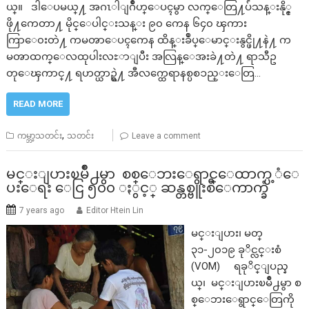
ယ္။ ဒါေပမယ္႔ အဂၤါျဂဳိဟ္ေပၚမွာ လက္ေတြ႔ပ်ံသန္းနို္င္
ဖို႔ကေတာ႔ မိုင္ေပါင္းသန္း ၉၀ ကေန ၆၄၀ ၾကား
ကြာေ၀းတဲ႔ ကမၻာေပၚကေန ထိန္းခ်ဳပ္ေမာင္းနွင္ဖို႔နဲ႔ က
မၻာထက္ေလထုပါးလႊာျပီး အလြန္ေအးခဲ႔တဲ႔ ရာသီဥ
တုေၾကာင္႔ ရဟတ္ယာဥ္ရဲ႔ အီလက္ထေရာနစ္ပစၥည္းေတြ…
READ MORE
,
ကမ္ဘာ့သတင်း
သတင်း
Leave a comment
မင္းျပားၿမိဳ႕မွာ စစ္ေဘးေရွာင္ေထာက္ပ့ံေ
ပးေရး ေငြ ၅၀၀ ႏွင့္ ဆန္တစ္ဗူးစီေကာက္ခံ
7 years ago
Editor Htein Lin
မင္းျပား၊ မတ္
၃၁-၂၀၁၉ ခုိင္လင္းစံ
(VOM) ရခုိင္ျပည္န
ယ္၊ မင္းျပားၿမိဳ႕မွာ စ
စ္ေဘးေရွာင္ေတြကို