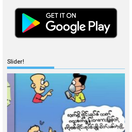
Slider!