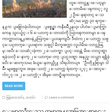
ဟူေတာင္တန္းေပၚမွာ
ေတာမီးေၾကာင့္ လူ
၂ ဦးေနရာတင္ ေသ
ဆံုးမႈ မတ္လ ၃၀ ရက္ေ
န႔က ျဖစ္ပြားခဲ့ပါတယ္။ ျဖစ္စဥ္မွာ ကနီၿမိဳ႕နယ္၊ ပါဟဲေျမာက္ရြာ
ကေန သူငယ္ခ်င္း ၆ ေယာက္ ေတာထဲကို သြားၾကတာမွာ ေၾ
ကာက္အားလန္႕အားနဲ႕ထြက္ေျပးၾကျပီး ဒီထဲက၂ ေယာက္က သစ္ပ
င္ေပၚတက္ေျပးရာက သစ္ပင္ပါ မီးကူးစက္ကာ လူပါမီးေလာင္ကၽြ
မ္းၿပီး ေသးဆံုးခဲ့ကာ ၂ ေယာက္မွာ ျပင္းထန္တဲ့ မီးေလာင္ဒဏ္ရာ
ရခဲ့သလို ေနာက္ ၂ ေယာက္ေတာ့ ျပင္ပဒဏ္ရာ အနည္းငယ္သာ ရရွိခဲ့
ၿပီး ေဆးကုသမႈ ခံယူေနတယ္လို႔ သိရပါတယ္။ “ဦးတို႔ရြာမွာ ဒါ
မ်ိဳး မျဖစ္ဖူးဘူး။ အခုေသတဲ့ ၂ ေယာက္က ရဲထက္ႏွင့္ ေအာင္ေ
က်ာ္မင္း။ ၂ ေယာက္လံုး အိမ္ေထာင္ရွိၾကတယ္။…
READ MORE
,
မြန်မာသတင်း
သတင်း
Leave a comment
ေျမာက္ဦးေဒသ ကမာၻ႔အေမြအႏွစ္စာရင္း