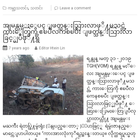
,
ကမ္ဘာ့သတင်း
သတင်း
Leave a comment
အျမန္လမ္းေပၚ ျဖတ္သန္းသြားလာဖုိ႔မသင္တဲ့
ကားေတြကို ဧၿပီလကစၿပီး ျဖတ္သန္းသြားလာ
ခြင့္မျပဳဖုိ႔ရွိ
7 years ago
Editor Htein Lin
ရန္ကုန္ ၊မတ္ ၃၁ -၂၀၁၉
TGH(VOM) ရန္ကုန္ မႏၱေ
လး အျမန္လမ္းေပၚ ျဖ
တ္သန္းသြားလာဖုိ႔မသ
င္တဲ့ ကားေတြကို ဧၿပီလ
ကေနစၿပီး ျဖတ္သန္း
သြားလာခြင့္မျပဳဖုိ႔ ေ
ဆြးေႏြးမႈေတြျပဳလု
ပ္ထားတယ္လို႔ အျမန္လမ္း
မႀကီး ရဲတပ္ဖြဲ႔မွဴးရုံး (ေနျပည္ေတာ္ )ေျပာခြင့္ရ ရဲမွဴးဇာနည္ေ
မာင္ကေျပာပါတယ္။ “ကားအားလုံးကုိရည္ညႊန္းတယ္။ လိုက္ထရပ္ရယ္မဟု