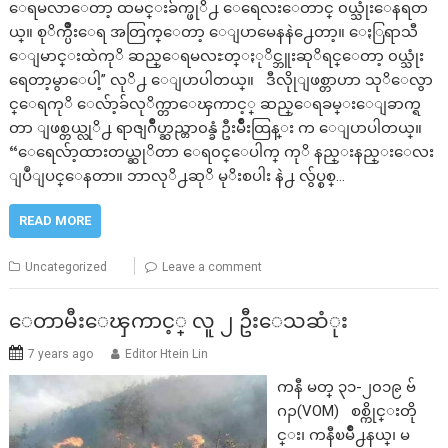
ေရမလာေတာ့ ထမင္းခ်က္ဖုိ႕ ေရေလးေတာင္ ၀ယ္သုံးေနရတ
ယ္။ စုိက္ပ်ဳိးေရ အတြက္ေတာ့ ေျပာမေနနဲ႕ေတာ့။ ေႏြရာသီ
ေျမာင္းထဲကုိ ဆည္ေရမလႊတ္ႏုိင္ဘူးဆုိရင္ေတာ့ ၀ယ္သုံး
ရေတာ့မွာေပါ့” လုိ႕ ေျပာပါတယ္။ ဒီလိုုျဖစ္တာဟာ သုိေလွာ
င္ေရကုိ ေလ်ာ့ခ်လုိက္တာေၾကာင့္ ဆည္ေရခမ္းေျခာက္ရ
တာ ျဖစ္တယ္လုိ႕ ရာဇျဂဳိဟ္ဆည္တာ၀န္ခံ ဦးမ်ဳိးထြန္း က ေျပာပါတယ္။
“ေရေလ်ာ့ထားတယ္ဆုိတာ ေရ၀င္ေပါက္ ကုိ နည္းနည္းေလး
ျပဳျပင္ေနတာ။ ဘာလုိ႕ဆုိ မုိးစပါး နဲ႕ လွ်ပ္စစ္…
READ MORE
Uncategorized
Leave a comment
ေတာမီးေၾကာင့္ လူ ၂ ဦးေသဆံုး
7 years ago
Editor Htein Lin
ကနီ မတ္ ၃၁-၂၀၁၉ ဗ်
ဂၣ(VOM) စစ္ကိုင္းတို
င္း၊ ကနီၿမိဳ႕နယ္၊ မ