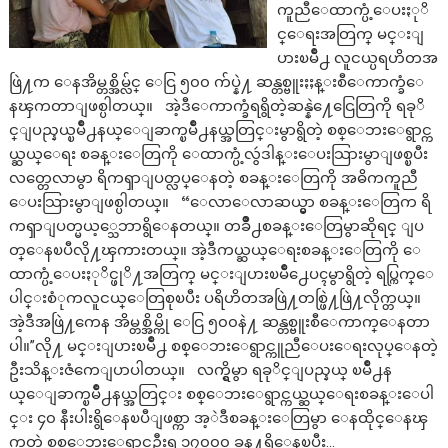
ကူညီေထာက္ပံ့ေပးႏုိ
င္ေရးအတြက္ မင္းျ
ပားၿမိဳ႕ လူငယ္ပရဟိတအ
ဖြဲ႔က ေနအိမ္တစ္အိမ္လ်င္ ေငြ ၅၀၀ က်ပ္နဲ႔ ဆန္တစ္ဗူးႏႈန္းစီေကာက္ခံေ
နၾကတာျဖစ္ပါတယ္။ အဲ့ဒီေကာက္ခံရရွိတဲ့ဆန္နဲ႔ေငြေတြကို ရခုိ
င္ျပည္နယ္ၿမိဳ႕နယ္ေျခာက္ၿမိဳ႕နယ္အတြင္းမွာရွိတဲ့ စစ္ေဘးေရွာင္က
ယ္ဆယ္ေရး စခန္းေတြကို ေထာက္ပံ့လွဴဒါန္းေပးသြားမွာျဖစ္ၿပီး
လတ္တေလာမွာ ရိကၡာျပတ္လပ္ေနတဲ့ စခန္းေတြကို အဓိကကူညီ
ေပးသြားမွာျဖစ္ပါတယ္။ “ေလာေလာဆယ္မွာ စခန္းေတြက ရိ
ကၡာျပတ္မယ့္သေဘာရွိေနတယ္။ တခ်ိဳ႕စခန္းေတြမွာဆိုရင္ ျပ
တ္ေနၿပီလို႔ၾကားတယ္။ အဲ့ဒီကယ္ဆယ္ေရးစခန္းေတြကို ေ
ထာက္ပံ့ေပးႏုိင္ဖုိ႔အတြက္ မင္းျပားၿမိဳ႕ေပၚမွာရွိတဲ့ ရပ္ကြက္ေ
ပါင္းစံုကလူငယ္ေတြစုၿပီး ပရိဟိတအဖြဲ႔တစ္ဖြဲ႔ဖြဲ႔လိုက္တယ္။
အဲ့ဒီအဖြဲ႔ကေန အိမ္တစ္အိမ္ကို ေငြ ၅၀၀နဲ႔ ဆန္တစ္ဗူးစီေကာက္ေနတာ
ပါ။”လို႔ မင္းျပားၿမိဳ႕ စစ္ေဘးေရွာင္ကူညီေပးေရးလုပ္ေနတဲ့
ဦးသိန္းဇံကေျပာပါတယ္။ လက္ရွိမွာ ရခုိင္ျပည္နယ္ ၿမိဳ႕န
ယ္ေျခာက္ၿမိဳ႕နယ္အတြင္း စစ္ေဘးေရွာင္ကယ္ဆယ္ေရးစခန္းေပါ
င္း ၄၀ နီးပါးရွိေနၿပီျဖစ္ကာ အ့ဲဒီစခန္းေတြမွာ ေနထိုင္ေနၾ
ကတဲ့ စစ္ေဘးေရွာင္ဦးရ ၁၇၀၀၀ ခန္႔ရွိေနၿပီး…