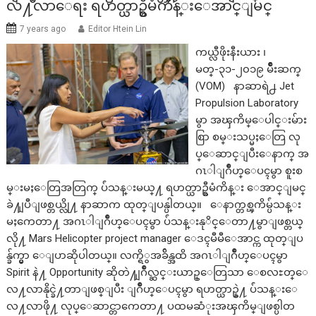
လ႔လာေရး ရဟတ္ယာဥ္စီမံကိန္းေအာင္ျမင္
7 years ago
Editor Htein Lin
ကယ္လီဖိုးနီးယား ၊
မတ္-၃၁-၂၀၁၉ မ်ိဳးဆက္
(VOM) နာဆာရဲ႕ Jet
Propulsion Laboratory
မွာ အၾကိမ္ေပါင္းမ်ား
စြာ စမ္းသပ္မႈေတြ လု
ပ္ေဆာင္ျပီးေနာက္ အ
ဂၤါျဂိဳဟ္ေပၚမွာ စူးစ
မ္းမႈေတြအတြက္ ပ်ံသန္းမယ္႔ ရဟတ္ယာဥ္စီမံကိန္း ေအာင္ျမင္
ခဲ႔ျပီျဖစ္တယ္လို႔ နာဆာက ထုတ္ျပန္ပါတယ္။ ေနာက္တစ္ၾကိမ္ပ်ံသန္း
မႈကေတာ႔ အဂၤါျဂိဳဟ္ေပၚမွာ ပ်ံသန္းနုိင္ေတာ႔မွာျဖစ္တယ္
လို႔ Mars Helicopter project manager ေဒၚမီမီေအာင္က ထုတ္ျပ
န္ခ်က္မွာ ေျပာဆိုပါတယ္။ လက္ရိွအခ်ိန္အထိ အဂၤါျဂိဳဟ္ေပၚမွာ
Spirit နဲ႔ Opportunity ဆိုတဲ႔ျဂိဳလ္ဆင္းယာဥ္ေတြသာ ေစလႊတ္ေ
လ႔လာနိုင္ခဲ႔တာျဖစ္ျပီး ျဂိဳဟ္ေပၚမွာ ရဟတ္ယာဥ္နဲ႔ ပ်ံသန္းေ
လ႔လာဖို႔ လုပ္ေဆာင္တာကေတာ႔ ပထမဆံုးအၾကိမ္ျဖစ္ပါတ