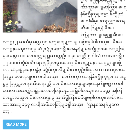
င္း၊ မံုရြာၿမိဳ႕နယ္၊ ေ
က်ာကၠာေျမာက္ရြာ၊ ေရ
နံခ်က္ဖိုကုန္းမွာ ခ်က္ဖိုထဲ
ေရနံစိမ္းထည့္ရာကေန
ဆီေငြ႔န႔ဲ မီးေ
တြ႔ကာ ျဖစ္စဥ္တူ မီးေ
လာင္မႈ ၂ ႀကိမ္ မတ္လ ၃၀ ရက္ေန႔က ျဖစ္ပြားခ့ဲပါတယ္။ မီးေ
လာင္မႈေၾကာင့္ ဆံုးရွံုးမႈတန္ဖိုးအေနနဲ႔ မနက္ပိုင္းေလာင္ကၽြ
မ္းမႈမွာ ၁၀ ေပပတ္လည္အေဆာက္အဦး ၁ ခု၊ ဓာတ္ဆီ ၅ ဂါလံ ကာလတန္ဖိုး
၂၂၀၀၀က်ပ္ရွိခဲ့ၿပီး ညေနပိုင္းမွာေတာ့ မီးလန္႔မႈအဆင့္သာျဖစ္ခဲ့
ကာ ဆံုးရွံုးမႈတန္ဖိုး မရွိခဲ့ဘူးလို႔ မီးသတ္ဦးစီးဌာနက သတင္းေ
တြမွာ ေဖာ္ျပထားပါတယ္။ ေက်ာကၠာ ေရနံခ်က္ဖိုကုန္းက ႏွ
စ္စဥ္ ပြင့္လင္းရာသီေရာက္တိုင္း မီးေလာင္မႈျဖစ္ေနက်ျဖစ္ကာ တခါ
တေလ အသက္ဆံုးရွံုးတာေတြလည္း ရွိပါတယ္။ အခုမတ္လ အတြ
င္းမွာလည္း မီးေလာင္မႈ ၃ ႀကိမ္ရွိသြားၿပီျဖစ္ပါတယ္။ အမ်ားေ
သာအားျဖင့္ ေပါ့ဆမီးေတြျဖစ္ပါတယ္။ “ဌာနအေနနဲ႔ကေ
တာ့…
READ MORE