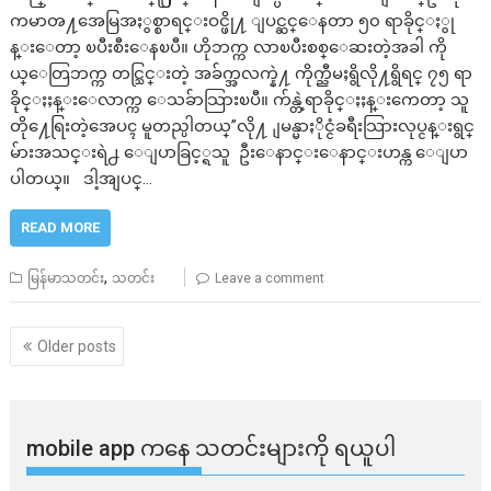
ကမာၻ႔အေမြအႏွစ္စာရင္းဝင္ဖို႔ ျပင္ဆင္ေနတာ ၅၀ ရာခိုင္ႏွု
န္းေတာ့ ၿပီးစီးေနၿပီ။ ဟိုဘက္က လာၿပီးစစ္ေဆးတဲ့အခါ ကို
ယ္ေတြဘက္က တင္သြင္းတဲ့ အခ်က္အလက္နဲ႔ ကိုက္ညီမႈရွိလို႔ရွိရင္ ၇၅ ရာ
ခိုင္ႏႈန္းေလာက္က ေသခ်ာသြားၿပီ။ က်န္တဲ့ရာခိုင္ႏႈန္းကေတာ့ သူ
တို႔ေရြးတဲ့အေပၚ မူတည္ပါတယ္”လို႔ ျမန္မာႏိုင္ငံခရီးသြားလုပ္ငန္းရွင္
မ်ားအသင္းရဲ႕ ေျပာခြင့္ရသူ ဦးေနာင္းေနာင္းဟန္က ေျပာ
ပါတယ္။ ဒါ့အျပင္…
READ MORE
,
မြန်မာသတင်း
သတင်း
Leave a comment
Posts
Older posts
navigation
mobile app ​​ကနေ ​​သတင်းများကို ရယူပါ