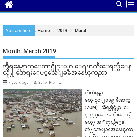
You are here
Home
2019
March
Month:
March 2019
အီရန္အေနာက္ေတာင္ပိုင္းမွာ ေရၾကီးေရလွ်ံေန
လို႔ အေရးေပၚအေျခအေနေၾကညာ
7 years ago
Editor Htein Lin
တီဟီရန္ ၊
မတ္-၃၁-၂၀၁၉ မ်ိဳးဆက္
(VOM) အီရန္နိုင္ငံမွာ ေ
နာက္ထပ္ေရၾကီးေရလွ်ံ
မယ္႔အႏၱရာယ္ရိွေန
တဲ႔အေျခအေနေၾကာ
င္႔ နိုင္ငံ အေနာက္ေတာင္