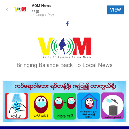
VOM News
✕
VIEW
FREE
In Google Play
Skip
to
content
Bringing Balance Back To Local News