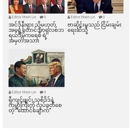
Editor Htein Lin
0
Editor Htein Lin
0
အင်ဒိုနီးရှား သို့မဟုတ်
ဗာဆိုင်းမှသည် ငြိမ်းချမ်း
အရှေ့တောင်အာရှလစ်ဘ
ရေးဆီသို့
ရယ်ဒီမိုကရေစီ ရဲ့
အမှတ်အသား
Editor Htein Lin
0
ရှီကျင့်ဖျင်၊ သုစိဒိဒ်နဲ့
ကမ္ဘာကြီးကို လှုပ်ခတ်စေ
တဲ့ “ထောင်ချောက်”