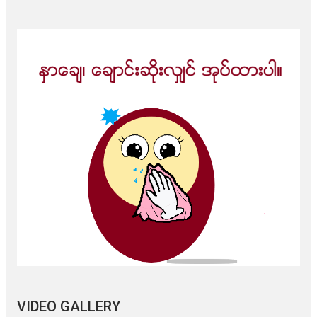
VIDEO GALLERY