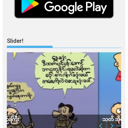
Slider!
သတိ အိုမီခရွန်တဲ့