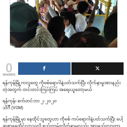
0
SHARES
ရန်ကုန်မြို့ကလူတွေ ကိုဗစ်ရောဂါနဲ့ပတ်သက်ပြီး လိုက်နာမှုအားနည်း
တဲ့အတွက် တင်းတင်းကြပ်ကြပ် အရေးယူတော့မယ်
ရန်ကုန်၊ စက်တင်ဘာ ၂-၂၀၂၀
သိင်္ဂီ (VOM)
ရန်ကုန်မြို့မှာ နေထိုင်သူတွေဟာ ကိုဗစ် ကပ်ရောဂါနဲ့ပတ်သက်ပြီး ပေါ့
ဆစွာနေထိုင်လာသလို စည်းကမ်းလိုက်နာမှုလည်း အားနည်းလာတာ