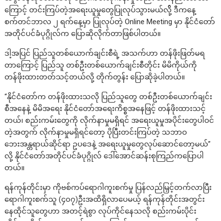
ကြောင့် တင်းကြပ်တဲ့အရေးယူမှုတွေပြုလုပ်သွားမယ်လို့် ဒီကနေ့
စက်တင်ဘာလ ၂ ရက်နေ့မှာ ပြုလုပ်တဲ့ Online Meeting မှာ နိုင်ငံတော်
အတိုင်ပင်ခံပုဂ္ဂိုလ်က ပြောဆိုလိုက်တာဖြစ်ပါတယ်။
ဒါ့အပြင် ပြည်သူတစ်ယောက်ချင်းစီရဲ့ အသက်ဟာ တန်ဖိုးဖြတ်မရ
တာကြောင့် ပြည်သူ တစ်ဦးတစ်ယောက်ချင်းစီတိုင်း မိမိကိုယ်ကို
တန်ဖိုးထားတတ်သင့်တယ်လို့ တိုက်တွန်း ပြောဆိုခဲ့ပါတယ်။
“နိုင်ငံတော်က တန်ဖိုးထားသလို ပြည်သူတွေ တစ်ဦးတစ်ယောက်ချင်း
စီအနေနဲ့ မိမိအရေး နိုင်ငံတော်အရေးကိစ္စအနေဖြင့် တန်ဖိုးထားသင့်
တယ်၊ စည်းကမ်းတွေကို လိုက်နာမှုမရှိရင် အရေးယူမှုအပိုင်းတွေပါဝင်
တဲ့အတွက် လိုက်နာမှုမရှိရင်တော့ ပိုပြီးတင်းကြပ်တဲ့ သဘာဝ
ဘေးအန္တရာယ်ဆိုင်ရာ ဥပဒေနဲ့ အရေးယူမှုတွေလုပ်ဆောင်တော့မယ်”
လို့ နိုင်ငံတော်အတိုင်ပင်ခံပုဂ္ဂိုလ် ဒေါ်အောင်ဆန်းစုကြည်ကပြောပါ
တယ်။
ရန်ကုန်တိုင်းမှာ ကိုဗစ်ကပ်ရောဂါကူးစက်မှု ပြန်လည်မြှင့်တက်လာပြီး
ရောဂါကူးစက်သူ (၄၀၇)ဦးအထိရှိလာပေမယ့် ရန်ကုန်တိုင်းအတွင်း
နေထိုင်သူတွေဟာ အတင့်ရဲစွာ လုပ်ကိုင်နေသလို စည်းကမ်းပိုင်း