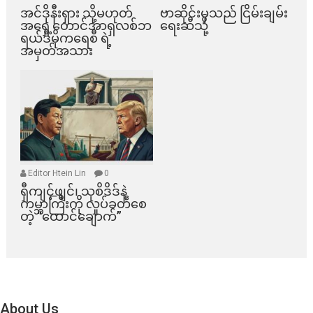
အင်ဒိုနီးရှား သို့မဟုတ်
ဗာဆိုင်းမှသည် ငြိမ်းချမ်း
အရှေ့တောင်အာရှလစ်ဘ
ရေးဆီသို့
ရယ်ဒီမိုကရေစီ ရဲ့
အမှတ်အသား
Editor Htein Lin
0
ရှီကျင့်ဖျင်၊ သုစိဒိဒ်နဲ့
ကမ္ဘာကြီးကို လှုပ်ခတ်စေ
တဲ့ “ထောင်ချောက်”
About Us