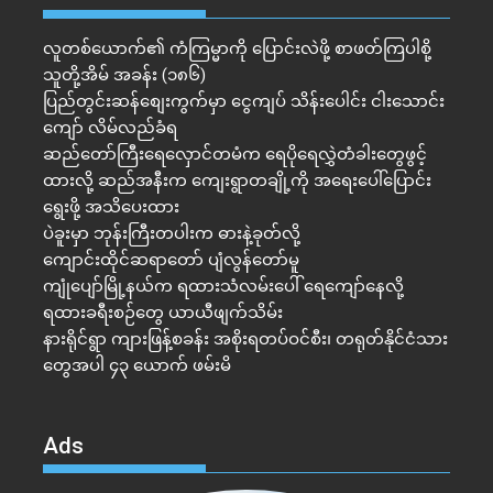
လူတစ်ယောက်၏ ကံကြမ္မာကို ပြောင်းလဲဖို့ စာဖတ်ကြပါစို့
သူတို့အိမ် အခန်း (၁၈၆)
ပြည်တွင်းဆန်စျေးကွက်မှာ ငွေကျပ် သိန်းပေါင်း ငါး​သောင်း
ကျော် လိမ်လည်ခံရ
ဆည်တော်ကြီးရေလှောင်တမံက ရေပိုရေလွှဲတံခါးတွေဖွင့်
ထားလို့ ဆည်အနီးက ကျေးရွာတချို့ကို အရေးပေါ်ပြောင်း
ရွေးဖို့ အသိပေးထား
ပဲခူးမှာ ဘုန်းကြီးတပါးက ဓားနဲ့ခုတ်လို့
ကျောင်းထိုင်ဆရာတော် ပျံလွန်တော်မူ
ကျုံပျော်မြို့နယ်က ရထားသံလမ်းပေါ် ရေကျော်နေလို့
ရထားခရီးစဉ်တွေ ယာယီဖျက်သိမ်း
နားရိုင်ရွာ ကျားဖြန့်စခန်း အစိုးရတပ်ဝင်စီး၊ တရုတ်နိုင်ငံသား
တွေအပါ ၄၃ ယောက် ဖမ်းမိ
Ads