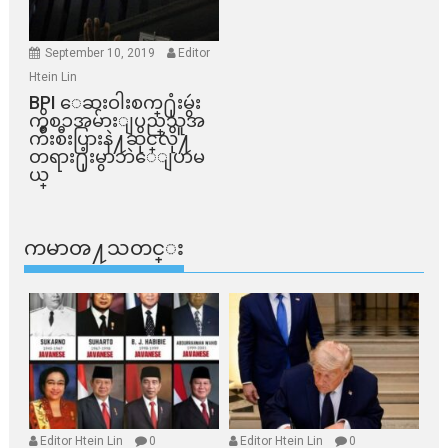
September 10, 2019
Editor
Htein Lin
BPI ​ေဆးဝါးစက္​႐ုံးမွဴး
ကိစၥအမ်ားျပည္​သူအ
က်ိဳးစီးပြားနဲ႔ဆိုင္​လို႔
တရား႐ုံးမွာဘဲေျပာမ
ယ္​
ကမာၻ႔သတင္း
Editor Htein Lin
0
Editor Htein Lin
0