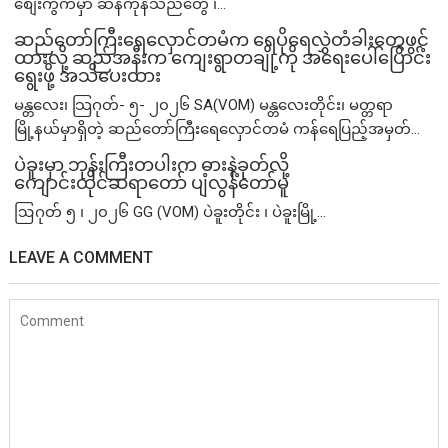
စျေးကွက်မှာ ဆန်ကုန်သည်တွေ ၊...
ဆည်တော်ကြီးရေလှောင်တမံက ရေပိုရေလွှဲတံခါးတွေဖွင့်
ထားလို့ ဆည်အနီးက ကျေးရွာတချို့ကို အရေးပေါ်ပြောင်း
ရွေးဖို့ အသိပေးထား
မန္တလေး၊ သြဂုတ်- ၅- ၂၀၂၆ SA(VOM) မန္တလေးတိုင်း၊ မတ္တရာ
မြို့နယ်မှာရှိတဲ့ ဆည်တော်ကြီးရေလှောင်တမံ ကန်ရေပြည့်အမှတ်...
ပဲခူးမှာ ဘုန်းကြီးတပါးက ဓားနဲ့ခုတ်လို့
ကျောင်းထိုင်ဆရာတော် ပျံလွန်တော်မူ
ဩဂုတ် ၅ ၊ ၂၀၂၆ GG (VOM) ပဲခူးတိုင်း ၊ ပဲခူးမြို့...
LEAVE A COMMENT