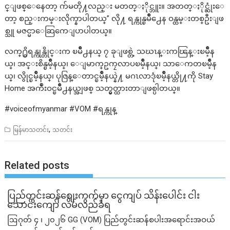
င္ျဖစ္ေနေတာ့ က်မတို႔လည္း မတတ္ႏိုင္ဘူး။ အတတ္ႏိုင္ဆုံးေ
တာ့ စည္းကမ္းလိုက္နာပါတယ္” လို႔ ရန္ကုန္ၿမိဳ႕ေန ဝန္ထမ္းတစ္ဦးျဖ
စ္သူ မဇင္မာေဆြကေျပာပါတယ္။
လက္႐ွိရန္ကုန္တိုင္းက ၿမိဳ႕နယ္ ၇ ခုျဖစ္တဲ့ သဃၤန္းကၽြန္းၿမိဳ့န
ယ္၊ အင္းစိန္ၿမိဳ့နယ္၊ ေျမာက္ဥကၠလာပၿမိဳ့နယ္၊ သာေကတၿမိဳ့န
ယ္၊ လွိုင္ၿမိဳ့နယ္၊ ပုဇြန္ေတာင္ၿမိဳ့နယ္နဲ႔ မဂၤလာဒုံၿမိဳ့နယ္တို႔ကို Stay
Home အက်ဳံးဝင္ၿမိဳ႕နယ္အျဖစ္ သတ္မွတ္ထားတာျဖစ္ပါတယ္။
#voiceofmyanmar #VOM #ရန္ကုန္
,
မြန်မာသတင်း
သတင်း
Related posts
ပြည်တွင်းဆန်စျေးကွက်မှာ ငွေကျပ် သိန်းပေါင်း ငါး​
သောင်းကျော် လိမ်လည်ခံရ
ဩဂုတ် ၄ ၊ ၂၀၂၆ GG (VOM) ပြည်တွင်းဆန်စပါးအရောင်းအဝယ်