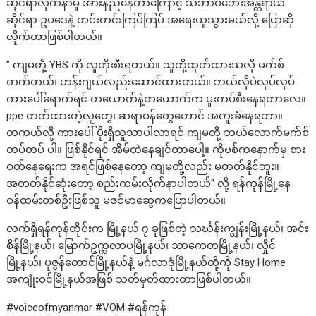
ဆိုင်ရာလိုက်နာမှု အားနည်နေတာကြောင့် သဘာဝဘေးအန္တရာယ်
ဆိုင်ရာ ဥပဒေနဲ့ တင်းတင်းကြပ်ကြပ် အရေးယူသွားမယ်လို့ ပြောဆို
လိုက်တာဖြစ်ပါတယ်။
” ကျမတို့ YBS ကို လူတိုးစီးရတယ်။ သူတို့ထုတ်ထားသလို မက်စ်
တက်တယ်၊ ဟန်းဂျယ်လည်းဆောင်ထားတယ်။ ဘယ်လိုပဲလုပ်လုပ်
ကားပေါ်ရောက်ရင် တယောက်နဲ့တယောက်က ပူးကပ်စီးနေရတာလေ။
ppe တတ်ထားတဲ့လူတွေ၊ ဆရာဝန်တွေတောင် အကူးခံနေရတာ။
တကယ်လို့ ကားပေါ် ပိုးရှိသူသာပါလာရင် ကျမတို့ ဘယ်လောက်မက်စ်
တပ်တပ် ပါ။ ဖြစ်နိုင်ရင် အိမ်ထဲနေချင်တာပေါ့။ ကိုဗစ်ကနောက်မှ စား
ဝတ်နေရေးက အရင်ဖြစ်နေတော့ ကျမတို့လည်း မတတ်နိုင်ဘူး။
အတတ်နိုင်ဆုံးတော့ စည်းကမ်းလိုက်နာပါတယ်” လို့ ရန်ကုန်မြို့နေ
ဝန်ထမ်းတစ်ဦးဖြစ်သူ မဇင်မာဆွေကပြောပါတယ်။
လက်ရှိရန်ကုန်တိုင်းက မြို့နယ် ၇ ခုဖြစ်တဲ့ သင်္ဃန်းကျွန်းမြို့နယ်၊ အင်း
စိန်မြို့နယ်၊ မြောက်ဥက္ကလာပမြို့နယ်၊ သာကေတမြို့နယ်၊ လှိုင်
မြို့နယ်၊ ပုဇွန်တောင်မြို့နယ်နဲ့ မင်္ဂလာဒုံမြို့နယ်တို့ကို Stay Home
အကျုံးဝင်မြို့နယ်အဖြစ် သတ်မှတ်ထားတာဖြစ်ပါတယ်။
#voiceofmyanmar #VOM #ရန်ကုန်