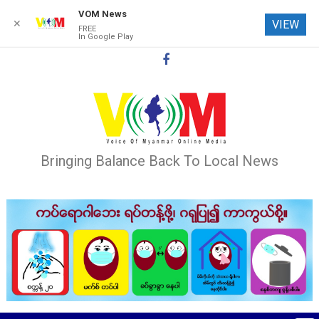
VOM News
✕
VIEW
FREE
In Google Play
Skip
to
content
Bringing Balance Back To Local News