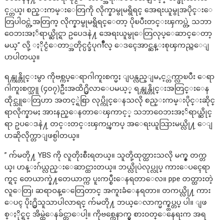
င့္တယ္၊ စည္းကမ္းေတြကို လိုက္နာမွုမရွိရင္ အေရးယူမွုအပိုင္းေ
တြပါဝင္တဲ့အတြက္ လိုက္နာမွုမရွိရင္ေတာ့ ပိုၿပီးတင္းၾကပ္တဲ့ သဘာ
ဝေဘးအႏၲရာယ္ဆိုင္ရာ ဥပေဒနဲ႔ အေရးယူမွုေတြလုပ္ေဆာင္ေတာ့
မယ္” လို့ ႏိုင္ငံေတာ္အတိုင္ပင္ခံပုဂၢိဳလ္ ေဒၚေအာင္ဆန္းစုၾကည္က​ေျ
ပာပါတယ္။
ရန္ကုန္တိုင္းမွာ ကိုဗစ္ကပ္ေရာဂါကူးစက္မႈ ျပန္လည္ျမႇင့္တက္လာ​ၿပီး ေရာ
ဂါကူးစက္သူ (၄၀၇)ဦးအထိ႐ွိလာေပမယ့္ ရန္ကုန္တိုင္းအတြင္းေန
ထိုင္သူေတြဟာ အတင့္ရဲစြာ လုပ္ကိုင္ေနသလို စည္းကမ္းပိုင္းဆိုင္
ရာလိုက္နာမႈ အားနည္ေနတာေၾကာင့္ သဘာဝေဘးအႏၲရာယ္ဆိုင္
ရာ ဥပ​ေဒနဲ႔ တင္းတင္းၾကပ္ၾကပ္ အ​ေရးယူသြားမယ္လို႔ ​ေျ
ပာဆိုလိုက္တာျဖစ္ပါတယ္။
” က်မတို႔ YBS ကို လူတိုးစီးရတယ္။ သူတို့ထုတ္ထားသလို မက္စ္ တက္တ
ယ္၊ ဟန္းဂ်ယ္လည္းေဆာင္ထားတယ္။ ဘယ္လိုပဲလုပ္လုပ္ ကားေပၚေရာ
က္ရင္ တေယာက္နဲ႔တေယာက္က ပူးကပ္စီးေနရတာေလ။ ppe တတ္ထားတဲ့
လူေတြ၊ ဆရာဝန္ေတြေတာင္ အကူးခံေနရတာ။ တကယ္လို႔ ကား​
ေပၚ ပိုး႐ွိသူသာပါလာရင္ က်မတို႔ ဘယ္ေလာက္မက္စ္တပ္တပ္ ပါ။ ျဖ
စ္ႏိုင္ရင္ အိမ္ထဲေနခ်င္တာေပါ့။ ကိုဗစ္ကေနာက္မွ စားဝတ္ေနေရးက အရ