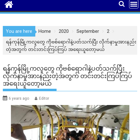
You are here
Home
2020
September
2
ရန်ကုန်မြို့ကလူတွေ ကိုဗစ်ရောဂါနဲ့ပတ်သက်ပြီး လိုက်နာမှုအားနည်း
တဲ့အတွက် တင်းတင်းကြပ်ကြပ် အရေးယူတော့မယ်
ရန်ကုန်မြို့ကလူတွေ ကိုဗစ်ရောဂါနဲ့ပတ်သက်ပြီး
လိုက်နာမှုအားနည်းတဲ့အတွက် တင်းတင်းကြပ်ကြပ်
အရေးယူတော့မယ်
6 years ago
Editor