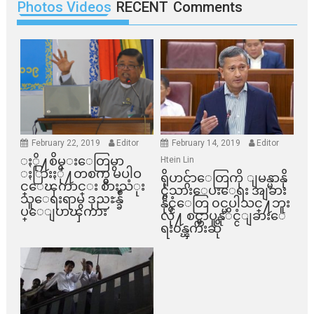
Photos Videos
RECENT
Comments
February 22, 2019
Editor
February 14, 2019
Editor
ႏို႔စိမ္းေတြမွာ
Htein Lin
ႏြားႏို႔တစက္မွ မပါဝ
ရိုဟင္ဂ်ာေတြကို ျမန္မာနို
င္ေၾကာင္း စားသံုး
င္ငံသားေပးေရး အျခား
သူေရးရာမွ ဒုညႊန္ခ်ဳ
နိုင္ငံေတြ ၀င္မပါသင္႔ဘူး
ပ္ေျပာၾကား
လို႔ စင္ကာပူနုိင္ငံျခားေ
ရး၀န္ၾကီးဆို