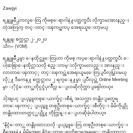
Zawgyi
ရန္ကုန္ၿမိဳ႕ကလူ​ေတြ ကိုဗစ္ေရာဂါနဲ႔ပတ္သက္ၿပီး လိုက္နာမႈအားနည္း
တဲ့အတြက္ တင္းတင္းၾကပ္ၾကပ္ အေရးယူ​​ေတာ့မယ္
ရန္ကုန္၊ စက္တင္ဘာ ၂-၂၀၂၀
သိဂႌ (VOM)
ရန္ကုန္ၿမိဳ႕မွာ ေနထိုင္သူေတြဟာ ကိုဗစ္ ကပ္ေရာဂါနဲ႔ပတ္သက္ၿပီး ေ
ပါ့ဆစြာေနထိုင္လာသလို စည္းကမ္းလိုက္နာမႈလည္း အားနည္း
လာတာေၾကာင့္ တင္းၾကပ္တဲ့အေရးယူမႈေတြျပဳလုပ္သြားမယ္
လို္႔ ဒီကေန႔ စက္တင္ဘာလ ၂ ရက္ေန႔မွာ ျပဳလုပ္တဲ့ Online Meeting
မွာ ႏိုင္ငံေတာ္အတိုင္ပင္ခံပုဂၢိဳလ္က ေျပာဆိုလိုက္တာျဖစ္ပါတယ္။
ဒါ့အျပင္ ျပည္သူတစ္ေယာက္ခ်င္းစီရဲ့ အသက္ဟာ တန္ဖိုးျဖတ္မရ
တာေၾကာင့္ ျပည္သူ တစ္ဦးတစ္ေယာက္ခ်င္းစီတိုင္း မိမိကိုယ္ကို
တန္ဖိုးထားတတ္သင့္တယ္လို႔ တိုက္တြန္း ေျပာဆိုခဲ့ပါတယ္။
“နိုင္ငံေတာ္က တန္ဖိုးထားသလို ျပည္သူေတြ တစ္ဦးတစ္ေယာက္ခ်င္း
စီအေနနဲ႔ မိမိအေရး နိုင္ငံေတာ္အေရးကိစၥအေနျဖင့္ တန္ဖိုးထားသ