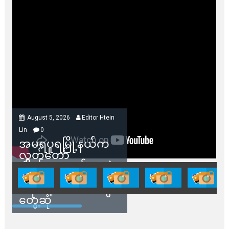
August 5, 2026
Editor Htein
Lin
0
အမရပူရမြို့နယ်က
လွှတ်တော်
ကိုယ်စားလှယ်တွေနဲ့
နေအိမ်တွေဖျက်သိမ်း
ခံရမယ့် ဒေသခံတွေ
တွေ့ဆုံ