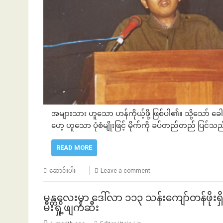
အများသား ဟူသော ဟန်ကိုယ့်ဖို့ ဖြစ်ပါ၏။ သို့သော် ခေ
ဟေ့ ဟူသော ပုံစံမျိုးဖြင့် မိုက်ကို ခပ်တည်တည် ပြင်သ
READ MORE
ဆောင်းပါး
Leave a comment
မန္တလေးမှာ ဒေါ်လာ ၁၁၃ သန်းကျော်တန်ဖိုးရှိ
မီးရှို့ဖျက်ဆီး