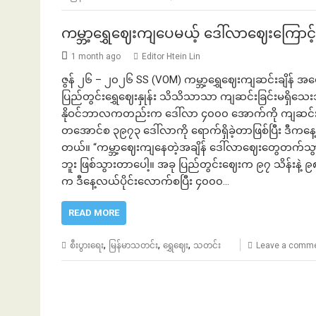
ကမ္ဘာ့​ရွှေ​ဈေးကျ​ပေမယ့် ဒေါ်လာဈေးကြော
1 month ago
Editor Htein Lin
ဇွန် ၂၆ – ၂၀၂၆ SS (VOM) ကမ္ဘာ့ရွှေဈေးကျဆင်းချိန
ပြည်တွင်းရွှေဈေးနှုန်း သိသိသာသာ ကျဆင်းခြင်းမရှိသေးဘူး
နိုဝင်ဘာလကတည်းက ဒေါ်လာ ၄၀၀၀ အောက်ကို ကျဆင်းခြင်း မရ
တအောင်စ ၃၉၇၃ ဒေါ်လာကို ရောက်ရှိခဲ့တာဖြစ်ပြီး ဒီကနေ့
တယ်။ “ကမ္ဘာ့ဈေးကျနေတဲ့အချိန် ဒေါ်လာဈေးတွေတက်သွ
ဘူး ဖြစ်သွားတာပေါ့။ အခု ပြည်တွင်းဈေးက ၉၇ သိန်းနဲ့ ၉၈
က ဒီနေ့လယ်ပိုင်းလောက်စပြီး ၄၀၀၀…
READ MORE
,
,
,
စီးပွားရေး
မြန်မာသတင်း
ရွှေဈေး
သတင်း
Leave a comm