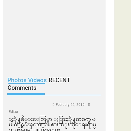
Photos Videos
RECENT
Comments
February 22, 2019
Editor
ႏို႔စိမ္းေတြမွာ ႏြားႏို႔တစက္မွ မ
ပါဝင္ေၾကာင္း စားသံုးသူေရးရာမွ
ဒုညႊန္ခ်ဳပ္ေျပာၾကား