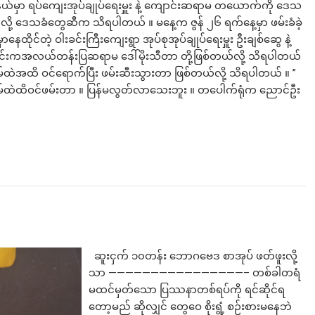
ု့နယ်မှာ ရပ်ကျေးအုပ်ချုပ်ရေးမှူး နဲ့ ကျောင်းဆရာမ တယောက်ကို ဒေသ
ို့ ဒေသခံတွေဆီက သိရပါတယ် ။ မနေ့က ဇွန် ၂၆ ရက်နေ့မှာ ဖမ်းခံခဲ့
ိုင်တဲ့ ဝါးခင်းကြီးကျေးရွာ အုပ်စုအုပ်ချုပ်ရေးမှူး ဦးချစ်ဆွေ နဲ့
ောင်းကအလယ်တန်းပြဆရာမ ဒေါ်မိုးသီတာ တို့ဖြစ်တယ်လို့ သိရပါတယ်
ေအိမ်ထဲအထိ ဝင်ရောက်ပြီး ဖမ်းဆီးသွားတာ ဖြစ်တယ်လို့ သိရပါတယ် ။ ”
မ်ထဲထိဝင်ဖမ်းတာ ။ ပြန်မလွတ်လာသေးဘူး ။ တပေါက်ရုံက ညောင်ဦး
ဆူးငှက် ၁၀တန်း ဘောဂဗေဒ စာအုပ် ဖတ်ဖူးလို့
သာ ————————————————– တစ်ခါတရံ
မထင်မှတ်သော ပြဿနာတစ်ရပ်ကို ရင်ဆိုင်ရ
တော့မည် ဆိုလျှင် တွေဝေ စိုးရွံ့ စဉ်းစားမနေဘဲ