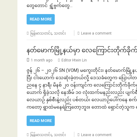
တွေတောင် ရွှံ့ဗွက်တွေ…
READ MORE
,
မြန်မာသတင်း
သတင်း
Leave a comment
နတ်မောက်မြို့နယ်မှာ လေကြောင်းတိုက်ခိုက်
1 month ago
Editor Htein Lin
ဇွန် ၂၆ – ၂၀၂၆ SN (VOM) မကွေးတိုင်း၊ နတ်မောက်မြို့နယ်မ
ပြီး ငါးယောက် သေဆုံးခဲ့တယ်လို့ ဒေသခံတွေက ပြောပါတယ်။ 
ညနေ ၄ နာရီ၊ မိနစ် ၂၀ ဝန်းကျင်က လေကြောင်းတိုက်ခိုက်မှု
ယောက် ရှိခဲ့သလို နေအိမ် ၁၀ လုံးထက်မနည်းလည်း ပျက်စီ
လေယာဉ် နှစ်စီးနဲ့လည်း ပစ်တယ်၊ လေယာဉ်ပေါ်ကနေ စက်
ကတော့ ရွာထဲမနေရဲကြတော့ဘူး။ တောထဲ ရှောင်တဲ့သူက ရ
READ MORE
,
မြန်မာသတင်း
သတင်း
Leave a comment