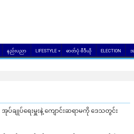
နည်းပညာ
LIFESTYLE
ဓာတ်ပုံ ဗီဒီယို
ELECTION
အ
ီး အုပ်ချုပ်ရေးမှူးနဲ့ ကျောင်းဆရာမကို ဒေသတွင်း