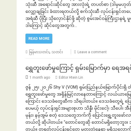
သုံးဆီ အရောင်းဆိုင်တွေ အားလုံးရဲ့ တပတ်စာ (ဒါမှမဟု
လျှော့ချခြင်း ခံထားရတယ်လို့ စက်သုံးဆီ လုပ်ငန်းရှင
အရံဆီ ပိုပြီး သိုလှောင်နိုင်ဖို့ ဆိုတဲ့ စွမ်းအင်ဝန်ကြီးဌာန
ဒါကြောင့် ဆိုင်တွေအတွက်…
READ MORE
,
မြန်မာသတင်း
သတင်း
Leave a comment
ရွှေတူးဖော်မှုကြောင့် ရှမ်းမြောက်မှာ ရေအရ
1 month ago
Editor Htein Lin
ဇွန် ၂၅၊ ၂၀၂၆ Shy V (VOM) ရှမ်းပြည်နယ်မြောက်ပိုင်းရှိ
ရွှေတူးဖော်မှုတွေ အရှိန်မြင့်လာနေတာကြောင့် လယ်ယာမြ
ကြောင်း ဒေသခံတွေဆီက သိရပါတယ်။ ဒေသခံတွေရဲ့ ပြော
ပေမယ့် လုပ်ငန်းရှင်အများစုဟာ သိန္နီ၊ မိုင်းငေါ့၊ သီပေါ၊ အီနိုင်
မုန်း၊ နမ့်အွမ် စတဲ့ ဒေသတွေဘက်ကို ပြောင်းရွှေ့တူးဖော်
တယ်လို့ ဆိုပါတယ်။ “တောင်တွေဆို တောင်မရှိတော့ဘူး။ 
တယ်။ တရုတ်လုပ်ငန်းရှင်တွေ မတူးတဲ့နေရာ မရှိသလောက