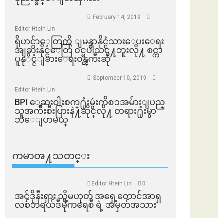
February 14, 2019
Editor Htein Lin
ရိုဟင္ဂ်ာေတြကို ျမန္မာနိုင္ငံသားေပးေရး
အျခားနိုင္ငံေတြ ၀င္မပါသင္႔ဘူးလို႔ စင္ကာ
ပူနုိင္ငံျခားေရး၀န္ၾကီးဆို
September 10, 2019
Editor Htein Lin
BPI ​ေဆးဝါးစက္​႐ုံးမွဴးကိစၥအမ်ားျပည္​
သူအက်ိဳးစီးပြားနဲ႔ဆိုင္​လို႔ တရား႐ုံးမွာ
ဘဲေျပာမယ္​
ကမာၻ႔သတင္း
Editor Htein Lin
0
အင်ဒိုနီးရှား သို့မဟုတ် အရှေ့တောင်အာရှ
လစ်ဘရယ်ဒီမိုကရေစီ ရဲ့ အမှတ်အသား