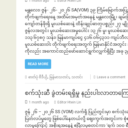
1 month ago
Editor Htein Lin
မန္တလေး၊ ဇွန်- ၂၆- ၂၀၂၆ SA(VOM) ၃၉ ကြိမ်မြောက်အပြည်
တိုက်ဖျက်ရေးနေ့ အထိမ်းအမှတ်အနေနဲ့ မန္တလေးမြို့၊ ချမ်
ကျော်တန်ဖိုးရှိ မူးယစ်ဆေးနဲ့ ထိန်းချုပ်ဓာတုပစ္စည်း ၂၇ မျိ
ဇွန်လအတွင်း မှုးယစ်ဆေးအမှုပေါင်း ၁၃၂၆ မှု၊ မူးယစ်ဆေး
၁၁၃.၆၇၈၇ သန်း၊ မြန်မာကျပ်ငွေ ၄၁၆.၀၆၄၃၁၁ ကျပ်ဘီလျံတ
မူးယစ်ဆေးဝါး တိုက်ဖျက်ရေးအတွက် မြန်မာနိုင်ငံအတွင်း
ကိုလည်း အကောင်ထည်ဖော်ဆောင်ရွက်လျှက်ရှိပြီး အခု ၃
READ MORE
,
,
ဓာတ်ပုံ ဗီဒီယို
မြန်မာသတင်း
သတင်း
Leave a comment
စက်သုံးဆီ ခွဲတမ်းရရှိမှု နည်းပါးလာတာကြ
1 month ago
Editor Htein Lin
ဇွန် ၂၆ – ၂၀၂၆ SS (VOM) လက်ရှိ ပြည်တွင်းမှာ စက်သုံးဆ
ပြတ်လပ်မှုတွေ ဖြစ်ပေါ်နေတယ်လို့ ဈေးကွက်အတွင်းက စုံစ
လာမှုကြောင့် အစိုးရအနေနဲ့ ဧပြီလမှစတင်ကာ ‘ရက် ၁၀၀ စီမံ