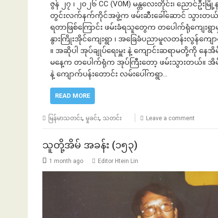
ဇွန် ၂၇ ၊ ၂၀၂၆ CC (VOM) မန္တလေးတိုင်း၊ ညောင်ဦးမြိ
တွင်းလက်နက်ကိုင်အဖွဲ့က ဖမ်းဆီးခေါ်ဆောင် သွားတယ်လ
ရတာဖြစ်ကြောင်း ဖမ်းခံရသူတွေက တပေါက်ရုံကျေးရွာမှာနေထ
နွားကြိုးအိုင်ကျေးရွာ ၊ အခြေခံပညာမူလတန်းလွန်ကျ
။ အဆိုပါ အုပ်ချုပ်ရေးမှူး နဲ့ ကျောင်းဆရာမတို့ကို န
မနေ့က တပေါက်ရုံက အုပ်ကြီးတော့ ဖမ်းသွားတယ်။ အိ
နဲ့ ကျောက်ပန်းတောင်း လမ်းပေါ်ကရွာ…
READ MORE
,
,
မြန်မာသတင်း
မှုခင်း
သတင်း
Leave a comment
သူတို့အိမ် အခန်း (၁၅၃)
1 month ago
Editor Htein Lin