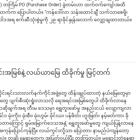
တ်) တကြိမ် PO (Purchase Order) ခွဲတမ်းဟာ ထက်ဝက်ကျော်အထိ
်တယောက်က ပြောပါတယ်။ “ကန်ဒေါ်လာ သန်းထောင်ချီ သက်သာစေဖို့၊
ရဲ့ မူဝါဒအရ စက်ဆီသုံးစွဲမှုကို ၂၉ ရာခိုင်နှုန်းလောက် လျှော့ချထားတယ်။
င်းအမြစ်နဲ့ လယ်ယာမြေ ထိခိုက်မှု မြင့်တက်
 တိုင်းရင်းသားလက်နက်ကိုင်အဖွဲ့တွေ ထိန်းချုပ်ထားတဲ့ နယ်မြေတွေမှာ
ေတွေ ပျက်စီးဆုံးရှုံးလာသလို ရေအရင်းအမြစ်တွေပါ ထိခိုက်လာနေ
ဆိုချက်အရ တီးမ ဒေသမှာ ရွှေတူးဖော်မှု အနည်းငယ် လျော့ကျလာ
း၊ မုံးကိုး၊ မုံးစီး၊ မုံးဟွမ်၊ မိုင်းယ၊ ပန်ဖိတ်၊ ဟူးဖြတ်၊ နမ့်ဖတ်ကာ၊ ခို
လာတာကြောင့် ရှမ်းမြောက်ဒေသအနှံ့ ရွှေတူးဖော်မှုတွေ ကျယ်ပြန့်လာနေ
အကုန်ပြောင်ကုန်ပြီ။ လယ်ကွင်းလို့သာ ပြောတာ၊ နာမည်ပဲကျန်တော့
်ပဲ။ တချို့နေရာတွေက အပြတ်ဝယ်ပြီး တူးကြတယ်။ မရောင်းတဲ့နေရာ