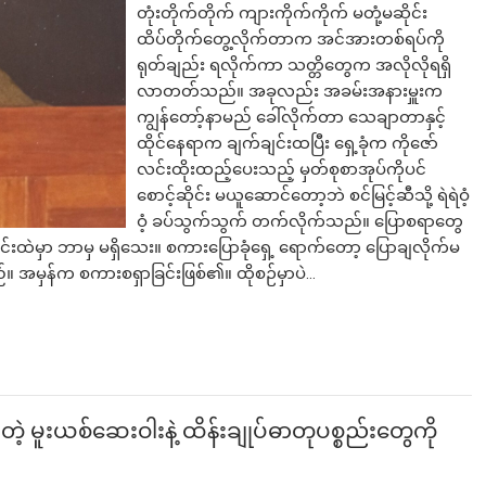
တုံးတိုက်တိုက် ကျားကိုက်ကိုက် မတုံ့မဆိုင်း
ထိပ်တိုက်တွေ့လိုက်တာက အင်အားတစ်ရပ်ကို
ရုတ်ချည်း ရလိုက်ကာ သတ္တိတွေက အလိုလိုရရှိ
လာတတ်သည်။ အခုလည်း အခမ်းအနားမှူးက
ကျွန်တော့်နာမည် ခေါ်လိုက်တာ သေချာတာနှင့်
ထိုင်နေရာက ချက်ချင်းထပြီး ရှေ့ခုံက ကိုဇော်
လင်းထိုးထည့်ပေးသည့် မှတ်စုစာအုပ်ကိုပင်
စောင့်ဆိုင်း မယူဆောင်တော့ဘဲ စင်မြင့်ဆီသို့ ရဲရဲဝံ့
ဝံ့ ခပ်သွက်သွက် တက်လိုက်သည်။ ပြောစရာတွေ
ါင်းထဲမှာ ဘာမှ မရှိသေး။ စကားပြောခုံရှေ့ ရောက်တော့ ပြောချလိုက်မ
ည်။ အမှန်က စကားစရှာခြင်းဖြစ်၏။ ထိုစဉ်မှာပဲ…
တဲ့ မူးယစ်ဆေးဝါးနဲ့ ထိန်းချုပ်ဓာတုပစ္စည်းတွေကို