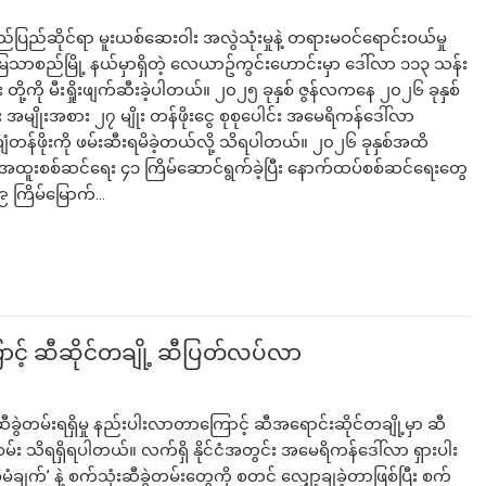
ပြည်ဆိုင်ရာ မူးယစ်ဆေးဝါး အလွဲသုံးမှုနဲ့ တရားမဝင်ရောင်းဝယ်မှု
းမြသာစည်မြို့ နယ်မှာရှိတဲ့ လေယာဥ်ကွင်းဟောင်းမှာ ဒေါ်လာ ၁၁၃ သန်း
ုး တို့ကို မီးရှိုးဖျက်ဆီးခဲ့ပါတယ်။ ၂၀၂၅ ခုနှစ် ဇွန်လကနေ ၂၀၂၆ ခုနှစ်
 အမျိုးအစား ၂၇ မျိုး တန်ဖိုးငွေ စုစုပေါင်း အမေရိကန်ဒေါ်လာ
န်ဖိုးကို ဖမ်းဆီးရမိခဲ့တယ်လို့ သိရပါတယ်။ ၂၀၂၆ ခုနှစ်အထိ
 အထူးစစ်ဆင်ရေး ၄၁ ကြိမ်ဆောင်ရွက်ခဲ့ပြီး နောက်ထပ်စစ်ဆင်ရေးတွေ
၉ ကြိမ်မြောက်…
ောင့် ဆီဆိုင်တချို့ ဆီပြတ်လပ်လာ
ီခွဲတမ်းရရှိမှု နည်းပါးလာတာကြောင့် ဆီအရောင်းဆိုင်တချို့မှာ ဆီ
မ်း သိရရှိရပါတယ်။ လက်ရှိ နိုင်ငံအတွင်း အမေရိကန်ဒေါ်လာ ရှားပါး
ချက်’ နဲ့ စက်သုံးဆီခွဲတမ်းတွေကို စတင် လျှော့ချခဲ့တာဖြစ်ပြီး စက်