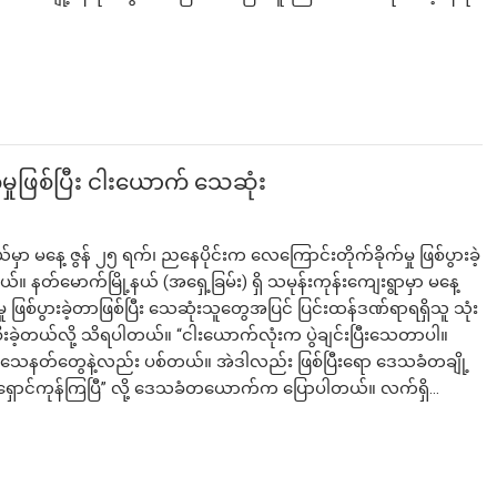
မှုဖြစ်ပြီး ငါးယောက် သေဆုံး
ှာ မနေ့ ဇွန် ၂၅ ရက်၊ ညနေပိုင်းက လေကြောင်းတိုက်ခိုက်မှု ဖြစ်ပွားခဲ့
နတ်မောက်မြို့နယ် (အရှေ့ခြမ်း) ရှိ သမုန်းကုန်းကျေးရွာမှာ မနေ့
 ဖြစ်ပွားခဲ့တာဖြစ်ပြီး သေဆုံးသူတွေအပြင် ပြင်းထန်ဒဏ်ရာရရှိသူ သုံး
းခဲ့တယ်လို့ သိရပါတယ်။ “ငါးယောက်လုံးက ပွဲချင်းပြီးသေတာပါ။
သေနတ်တွေနဲ့လည်း ပစ်တယ်။ အဲဒါလည်း ဖြစ်ပြီးရော ဒေသခံတချို့
ှောင်ကုန်ကြပြီ” လို့ ဒေသခံတယောက်က ပြောပါတယ်။ လက်ရှိ…