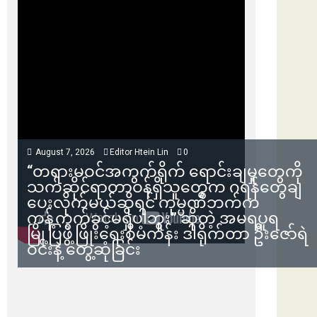
August 7, 2026
Editor Htein Lin
0
“တရားမဝင်အကွက်ရိုက် ရောင်းချမှုတွေကို
သက်ဆိုင်ရာတာဝန်ရှိသူတွေက ဂရန်တွေချ
ပေးလိုက်မယ်ဆိုရင် ကုမ္ပဏီဘက်က
ကန့်ကွက်ခွင့်မရှိပါဘူး” ဆိုတဲ့ အမရပူရ
မြို့ပြဖွံ့ဖြိုးရေးစီမံကိန်း ဒါရိုက်တာ ဦးဇော်ရဲ
ဝင်းနဲ့ တွေ့ဆုံခြင်း