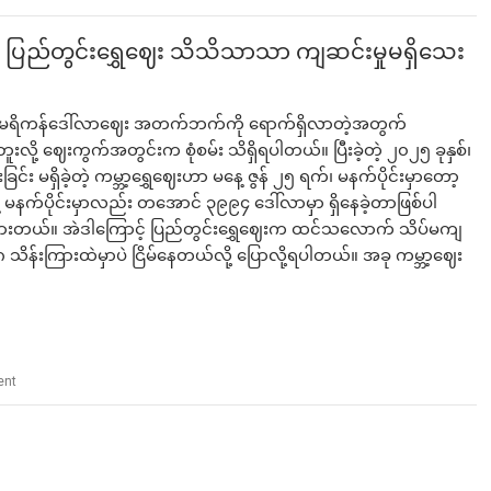
င့် ပြည်တွင်းရွှေဈေး သိသိသာသာ ကျဆင်းမှုမရှိသေး
် အမေရိကန်ဒေါ်လာဈေး အတက်ဘက်ကို ရောက်ရှိလာတဲ့အတွက်
လို့ ဈေးကွက်အတွင်းက စုံစမ်း သိရှိရပါတယ်။ ပြီးခဲ့တဲ့ ၂၀၂၅ ခုနှစ်၊
ှိခဲ့တဲ့ ကမ္ဘာ့ရွှေဈေးဟာ မနေ့ ဇွန် ၂၅ ရက်၊ မနက်ပိုင်းမှာတော့
 မနက်ပိုင်းမှာလည်း တအောင် ၃၉၉၄ ဒေါ်လာမှာ ရှိနေခဲ့တာဖြစ်ပါ
ားတယ်။ အဲဒါကြောင့် ပြည်တွင်းရွှေဈေးက ထင်သလောက် သိပ်မကျ
 သိန်းကြားထဲမှာပဲ ငြိမ်နေတယ်လို့ ပြောလို့ရပါတယ်။ အခု ကမ္ဘာ့ဈေး
ent