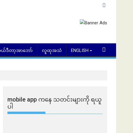
ယ်ဒီတာ့အာဘော်
လူထုအသံ
ENGLISH
mobile app ​​ကနေ ​​သတင်းများကို ရယူ
ပါ