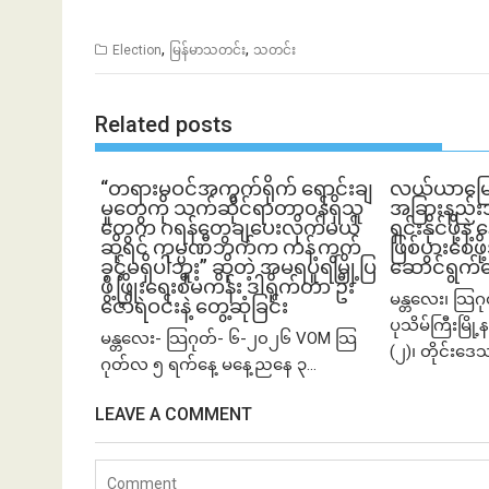
,
,
Election
မြန်မာသတင်း
သတင်း
Related posts
“တရားမဝင်အကွက်ရိုက် ရောင်းချ
လယ်ယာမြေကို 
မှုတွေကို သက်ဆိုင်ရာတာဝန်ရှိသူ
အခြားနည်းအသ
တွေက ဂရန်တွေချပေးလိုက်မယ်
ရှင်းနိုင်ဖို့န
ဆိုရင် ကုမ္ပဏီဘက်က ကန့်ကွက်
ဖြစ်ပွားစေဖိ
ခွင့်မရှိပါဘူး” ဆိုတဲ့ အမရပူရမြို့ပြ
ဆောင်ရွက်
ဖွံ့ဖြိုးရေးစီမံကိန်း ဒါရိုက်တာ ဦး
မန္တလေး၊ သြဂ
ဇော်ရဲဝင်းနဲ့ တွေ့ဆုံခြင်း
ပုသိမ်ကြီးမြိ
မန္တလေး- သြဂုတ်- ၆-၂၀၂၆ VOM သြ
(၂)၊ တိုင်းဒေ
ဂုတ်လ ၅ ရက်နေ့ မနေ့ညနေ ၃...
LEAVE A COMMENT