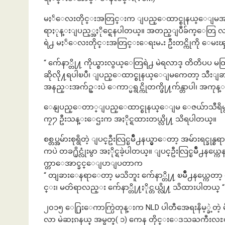
မႏၲေလးတိုင္းအတြင္းက ျပည္ေထာင္စုနယ္ေျမအလြတ္
ရာႏုန္းျပည့္အႏိုင္ရေနပါတယ္။ အတည္ျပဳခ်က္ေတြ လက
ရဲ႕ မႏၲေလးတိုင္းအတြင္းေရးမႉး ဦးတင္ကိုကို ေ
“ က်ေနာ္တို႔ ကိုယ္စားလွယ္ေတြရဲ႕ မဲရလာဒ္ တိတိပ
ဆိုလို႔ရပါၿပီ၊ ျပည္ေထာင္စုနယ္ေျမကေတာ့ သီးျခား
အနည္းအက်ဥ္းပဲ ေကာ္မရွင္ကိုတက္ဖို႔က်န္တာပါ၊ အကုန္ႏိုင
ေနျပည္ေတာ္ျပည္ေထာင္စုနယ္ေျမ ေဇယ်ာသီရိမွာေ
ကၠ႒ ဦးသန္းေဌးက အႏိုင္ရထားတယ္လို႔ သိရပါတယ္။
စစ္တပ္အမ်ားစုရွိတဲ့ ျပင္ဦးလြင္ၿမိဳ႕နယ္မွာေတာ့ အမ်ားရင္ခု
ကပဲ တခ႐ိုင္လုံးမွာ အႏိုင္ရခဲ့ပါတယ္။ ျပင္ဦးလြင္ၿမိဳ႕နယ္
က္တာေအာင္ခင္ေျပာျပတာက
“ တျခားေနရာေတာ့ မသိဘူး က်ေနာ္တို႔ ၿမိဳ႕နယ္ကေတာ့ ၅ေယာ
င္း၊ မတၳရာလည္း က်ေနာ္တို႔ႏိုင္တယ္လို႔ သိထားပါတယ္ “
၂၀၁၅ ေ႐ြးေကာက္ပြဲတုန္းက NLD ပါတီအေရးနိမ့္ခဲ့တဲ့ မိ
လာ မဲဆႏၵနယ္ အမွတ္( ၁) ကေန တိုင္းေဒသႀကီးလႊတ္ေတာ္အတ