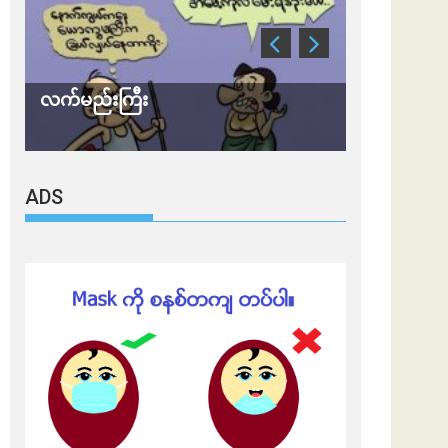
လက်မည်းကြီး
သတိ အိုမီခရ
ADS