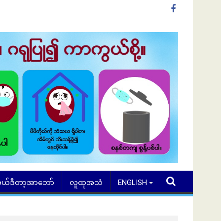
ယ်ဒီတာ့အာဘော်
လူထုအသံ
ENGLISH