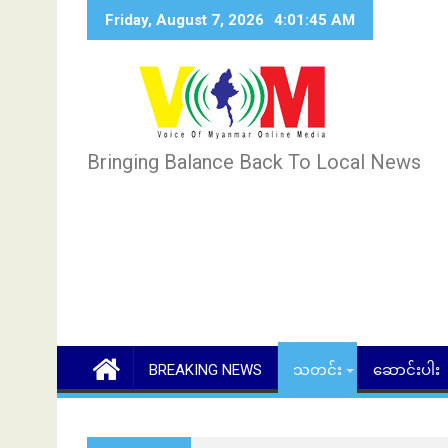
Skip
Friday, August 7, 2026
4:01:46 AM
to
content
Bringing Balance Back To Local News
BREAKING NEWS
သတင်း
ဆောင်းပါး