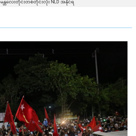
မန္တလေးတိုင်းတစ်တိုင်းလုံး NLD အနိုင်ရ