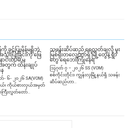
ခွင့်ပြုမိန့်မရှိဘဲ
သဖန်းဆိပ်ဆည် ရေလွှတ်ချလို့ မူး
ုံးပြုခြင်းကို ဖြေ
မြစ်ရိုးတလျှောက်ရှိ မြို့တွေနဲ့ ရွာ
ဲ့ နောင်ထပ်မံ မ
တွေ ရေဘေးကြုံနေရ
ု့အတွက် ထိန်းချုပ်
ဩဂုတ် ၇ – ၂၀၂၆ SS (VOM)
နေ
စစ်ကိုင်းတိုင်း၊ ကျွန်းလှမြို့နယ်ရှိ သဖန်း
ုတ်- ၆- ၂၀၂၆ SA(VOM)
ဆိပ်ဆည်ဟာ...
ု့နယ်၊ ကိုယ်စားလှယ်အမှတ်
သကြီးလွှတ်တော်...