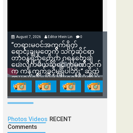
August 7, 2026
Editor Htein Lin
0
“တရားမဝင်အကွက်ရိုက်
ရောင်းချမှုတွေကို သက်ဆိုင်ရာ
တာဝန်ရှိသူတွေက ဂရန်တွေချ
ပေးလိုက်မယ်ဆိုရင် ကုမ္ပဏီဘက်
က ကန့်ကွက်ခွင့်မရှိပါဘူး” ဆိုတဲ့
အမရပူရမြို့ပြဖွံ့ဖြိုးရေးစီမံကိန်း
ဒါရိုက်တာ ဦးဇော်ရဲဝင်းနဲ့ တွေ့ဆုံ
ခြင်း
Photos Videos
RECENT
Comments