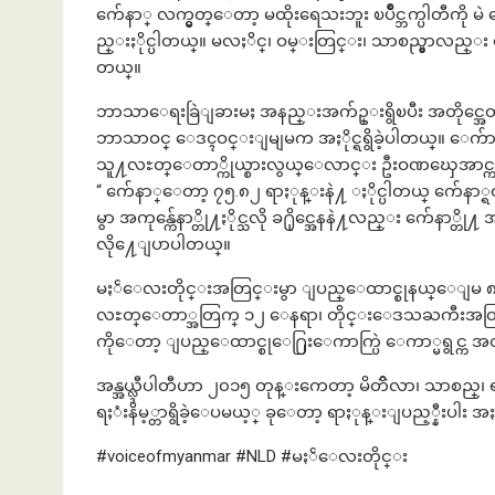
က်ေနာ္ လက္မွတ္ေတာ့ မထိုးရေသးဘူး ၿပိဳင္ဘက္ပါတီကို မဲ
ည္းႏိုင္ပါတယ္။ မလႈိင္၊ ဝမ္းတြင္း၊ သာစည္မွာလည္း က
တယ္။
ဘာသာေရးခြဲျခားမႈ အနည္းအက်ဥ္းရွိၿပီး အတိုင္အေတာရွ
ဘာသာဝင္ ေဒၚဝင္းျမျမက အႏိုင္ရရွိခဲ့ပါတယ္။ ေက်ာက္ဆ
သူ႔လႊတ္ေတာ္ကိုယ္စားလွယ္ေလာင္း ဦးဝဏၰေအာင္က
“ က်ေနာ္ေတာ့ ၇၅.၈၂ ရာႏုန္းနဲ႔ ႏိုင္ပါတယ္ က်ေနာ္ရ
မွာ အကုန္က်ေနာ္တို႔ႏိုင္သလို ခ႐ိုင္အေနနဲ႔လည္း က်ေနာ္တ
လို႔ေျပာပါတယ္။
မႏၲေလးတိုင္းအတြင္းမွာ ျပည္ေထာင္စုနယ္ေျမ ၈ခု
လႊတ္ေတာ္အတြက္ ၁၂ ေနရာ၊ တိုင္းေဒသႀကီးအတြက္ ၅၆ 
ကိုေတာ့ ျပည္ေထာင္စုေ႐ြးေကာက္ပြဲ ေကာ္မရွင္က 
အန္အယ္လ္ဒီပါတီဟာ ၂၀၁၅ တုန္းကေတာ့ မိတၳိလာ၊ သာစည္
ရႈံးနိမ့္တာရွိခဲ့ေပမယ့္ ခုေတာ့ ရာႏုန္းျပည့္နီးပါး အ
#voiceofmyanmar #NLD #မႏၲေလးတိုင္း