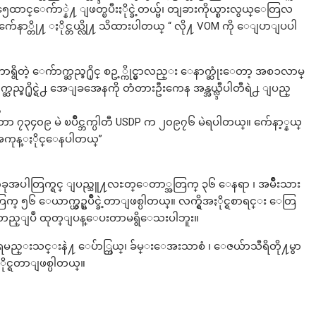
 ၅ေထာင္ေက်ာ္နဲ႔ ျဖတ္ၿပီးႏိုင္ခဲ့တယ္ဗ်၊ တျခားကိုယ္စားလွယ္ေတြလ
်ေနာ္တို႔ ႏိုင္တယ္လို႔ သိထားပါတယ္ “ လို႔ VOM ကို ေျပာျပပါ
ိတဲ့ ေက်ာက္ဆည္ခ႐ိုင္ စဥ့္ကိုင္မွာလည္း ေနာက္ဆုံးေတာ့ အစၥလာမ္
ည္ခ႐ိုင္ရဲ႕ အေျခအေနကို တံတားဦးကေန အန္အယ္လ္ဒီပါတီရဲ႕ ျပည္
တာ ၇၃၄၀၉ မဲ ၿပိဳင္ဘက္ပါတီ USDP က ၂၀၉၇၆ မဲရပါတယ္။ က်ေနာ့္နယ္
ို႔ အကုန္ႏိုင္ေနပါတယ္”
အပါတြက္ရင္ ျပည္သူ႔လႊတ္ေတာ္အတြက္ ၃၆ ေနရာ ၊ အမ်ိဳးသား
ေယာက္ယွဥ္ၿပိဳင္ခဲ့တာျဖစ္ပါတယ္။ လက္ရွိအႏိုင္ရစာရင္း ေတြ
အတည္ျပဳ ထုတ္ျပန္ေပးတာမရွိေသးပါဘူး။
၊ ရမည္းသင္းနဲ႔ ေပ်ာ္ဘြယ္၊ ခ်မ္းေအးသာစံ ၊ ေဇယ်ာသီရိတို႔မွာ
ႏိုင္ရတာျဖစ္ပါတယ္။