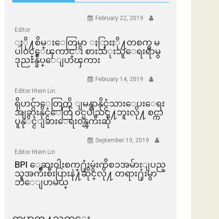
February 22, 2019
Editor
ႏို႔စိမ္းေတြမွာ ႏြားႏို႔တစက္မွ မ
ပါဝင္ေၾကာင္း စားသံုးသူေရးရာမွ
ဒုညႊန္ခ်ဳပ္ေျပာၾကား
February 14, 2019
Editor Htein Lin
ရိုဟင္ဂ်ာေတြကို ျမန္မာနိုင္ငံသားေပးေရး
အျခားနိုင္ငံေတြ ၀င္မပါသင္႔ဘူးလို႔ စင္ကာ
ပူနုိင္ငံျခားေရး၀န္ၾကီးဆို
September 10, 2019
Editor Htein Lin
BPI ​ေဆးဝါးစက္​႐ုံးမွဴးကိစၥအမ်ားျပည္​
သူအက်ိဳးစီးပြားနဲ႔ဆိုင္​လို႔ တရား႐ုံးမွာ
ဘဲေျပာမယ္​
ကမာၻ႔သတင္း