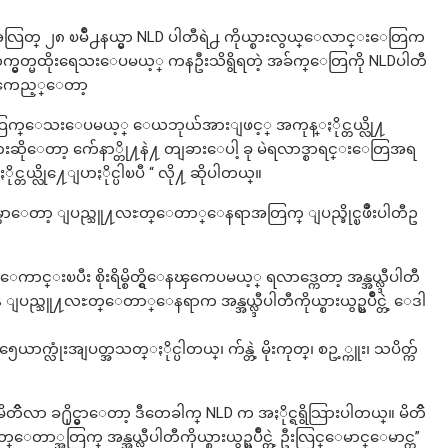
 ၂၈ ၿမိဳ႕နယ္မွာ NLD ပါတီရဲ႕ ကိုယ္စားလွယ္ေလာင္းေတြက
္မွတ္မထိုးရေသးေပမယ့္ ကနဦးသိရွိရတဲ့ အခ်က္ေတြကို NLDပါတီ
မးၾကည့္ေတာ့
ပ မထြက္ေသးေပမယ့္ ေယဘုယ်အားျဖင့္ အကုန္ႏိုင္တယ္လို႔
ဆိုေတာ့ က်ေနာ္တို႔နဲ႔ တျခားေပါ့ ခု မဲရလာဒ္စာရင္းေတြအရ
္တယ္လို႔ေျပာႏိုင္ပါၿပီ “ လို႔ ဆိုပါတယ္။
တာ့ ျပည္သူ႔လႊတ္ေတာ္ေနရာအတြက္ ျပည္ခိုင္ၿဖိဳးပါတီဥ
န္စရာေကာင္းၿပီး စိုးရိမ္စိတ္ရွိေနၾကေပမယ့္ ရလာဒ္ကေတာ့ အန္အယ္လ္ဒီပါတီ
ကေန ျပည္သူ႔လႊတ္ေတာ္ေနရာက အန္အယ္လ္ဒီပါတီကိုယ္စားယွဥ္ၿပိဳင္တဲ့ ေဒါ
က္လုံးအျပတ္အသတ္ႏိုင္ပါတယ္၊ က်န္တဲ့ မိုးကုတ္၊ စဥ့္ကူး၊ သပိတ္က်
တၳိလာ ခ႐ိုင္မွာေတာ့ ဒီတေခါက္ NLD က အႏိုင္ရရွိသြားပါတယ္။ မိတၳိ
ြက္ အန္အယ္လ္ဒီပါတီကိုယ္စားယွဥ္ၿပိဳင္တဲ့ ဦးလြင္ေမာင္ေမာင္က”