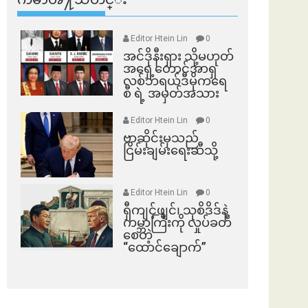
Editor Htein Lin
0
အင်ဒိုနီးရှား သို့မဟုတ်
အရှေ့တောင်အာရှ
လစ်ဘရယ်ဒီမိုကရေ
စီ ရဲ့ အမှတ်အသား
Editor Htein Lin
0
ဗာဆိုင်းမှသည်
ငြိမ်းချမ်းရေးဆီသို့
Editor Htein Lin
0
ရှီကျင့်ဖျင်၊ သုစိဒိဒ်နဲ့
ကမ္ဘာကြီးကို လှုပ်ခတ်
စေတဲ့
“ထောင်ချောက်”