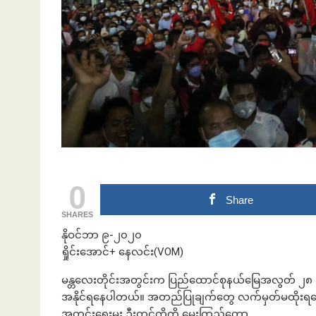
ဘဏ်နဲ့အကြွေး
0
Share
SHARES
နိုဝင်ဘာ ၉-၂၀၂၀
ရှိုင်းအောင်+ နေလင်း(VOM)
မန္တလေးတိုင်းအတွင်းက ပြည်ထောင်စုနယ်မြေအလွတ် ၂၈ မြိ
အနိုင်ရနေပါတယ်။ အတည်ပြုချက်တွေ လက်မှတ်မထိုးရသေး
အတွင်းရေးမှူး ဦးတင်ကိုကို မေးကြည့်တော့