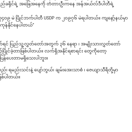
ဆည်ခရိုင်ရဲ့ အခြေအနေကို တံတားဦးကနေ အန်အယ်လ်ဒီပါတီရဲ့
ာ ၇၃၄၀၉ မဲ ပြိုင်ဘက်ပါတီ USDP က ၂၀၉၇၆ မဲရပါတယ်။ ကျနော့်နယ်မှာ
အကုန်နိုင်နေပါတယ်”
က်ရင် ပြည်သူ့လွှတ်တော်အတွက် ၃၆ နေရာ ၊ အမျိုးသားလွှတ်တော်
ိုင်ခဲ့တာဖြစ်ပါတယ်။ လက်ရှိအနိုင်ရစာရင်း တွေကိုတော့
ပြန်ပေးတာမရှိသေးပါဘူး။
 ရမည်းသင်းနဲ့ ပျော်ဘွယ်၊ ချမ်းအေးသာစံ ၊ ဇေယျာသီရိတို့မှာ
တာဖြစ်ပါတယ်။