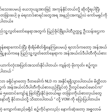
်သေးပေမယ့် ယေဘုယျအားဖြင့် အကုန်နိုင်တယ်လို့ ဆိုလို့ရပါပြီ၊
့ တခြားပေါ့ ခု မဲရလာဒ်စာရင်းတွေအရ အနည်းအကျဉ်းပဲ ကော်မရှင်ကို
ဆိုပါတယ်။
သူ့လွှတ်တော်နေရာအတွက် ပြည်ခိုင်ဖြိုးပါတီဥက္ကဋ္ဌ ဦးသန်းဌေးက
င်ခုန်စရာကောင်းပြီး စိုးရိမ်စိတ်ရှိနေကြပေမယ့် ရလာဒ်ကတော့ အန်အယ်
လွင်မြို့နယ်ကနေ ပြည်သူ့လွှတ်တော်နေရာက အန်အယ်လ်ဒီပါတီကိုယ်စား
ောက်လုံးအပြတ်အသတ်နိုင်ပါတယ်၊ ကျန်တဲ့ မိုးကုတ်၊ စဉ့်ကူး၊
းပါတယ် “
ထိလာ ခရိုင်မှာတော့ ဒီတခေါက် NLD က အနိုင်ရရှိသွားပါတယ်။ မိတ္ထိလာ
က် အန်အယ်လ်ဒီပါတီကိုယ်စားယှဉ်ပြိုင်တဲ့ ဦးလွင်မောင်မောင်က”
 ၅ထောင်ကျော်နဲ့ ဖြတ်ပြီးနိုင်ခဲ့တယ်ဗျ၊ တခြားကိုယ်စားလှယ်တွေ
ော်တို့ နိုင်တယ်လို့ သိထားပါတယ် “ လို့ VOM ကို ပြောပြပါတယ်။
ဲ့ ကျောက်ဆည်ခရိုင် စဉ့်ကိုင်မှာလည်း နောက်ဆုံးတော့ အစ္စလာမ်