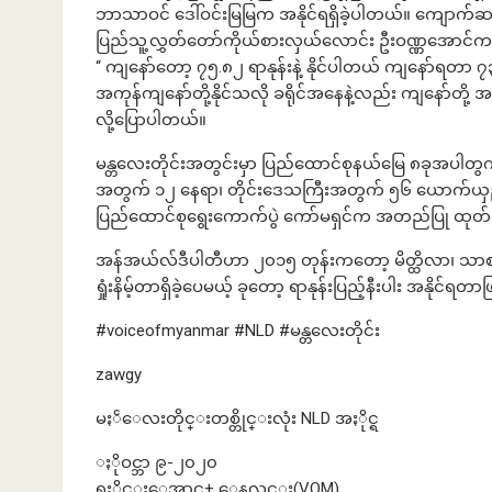
ဘာသာဝင် ဒေါ်ဝင်းမြမြက အနိုင်ရရှိခဲ့ပါတယ်။ ကျောက်
ပြည်သူ့လွှတ်တော်ကိုယ်စားလှယ်လောင်း ဦးဝဏ္ဏအောင်က
“ ကျနော်တော့ ၇၅.၈၂ ရာနုန်းနဲ့ နိုင်ပါတယ် ကျနော်ရတ
အကုန်ကျနော်တို့နိုင်သလို ခရိုင်အနေနဲ့လည်း ကျနော်တို့ 
လို့ပြောပါတယ်။
မန္တလေးတိုင်းအတွင်းမှာ ပြည်ထောင်စုနယ်မြေ ၈ခုအပါတွ
အတွက် ၁၂ နေရာ၊ တိုင်းဒေသကြီးအတွက် ၅၆ ယောက်ယှဉ်ပြ
ပြည်ထောင်စုရွေးကောက်ပွဲ ကော်မရှင်က အတည်ပြု ထုတ်
အန်အယ်လ်ဒီပါတီဟာ ၂၀၁၅ တုန်းကတော့ မိတ္ထိလာ၊ သာစည်၊
ရှုံးနိမ့်တာရှိခဲ့ပေမယ့် ခုတော့ ရာနုန်းပြည့်နီးပါး အနိုင်ရ
#voiceofmyanmar #NLD #မန္တလေးတိုင်း
zawgy
မႏၲေလးတိုင္းတစ္တိုင္းလုံး NLD အႏိုင္ရ
ႏိုဝင္ဘာ ၉-၂၀၂၀
ရႈိင္းေအာင္+ ေနလင္း(VOM)