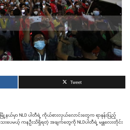
ဘာလျှော့မလဲ
Tweet
ု့နယ်မှာ NLD ပါတီရဲ့ ကိုယ်စားလှယ်လောင်းတွေက ရာနုန်းပြည့်
ပေမယ့် ကနဦးသိရှိရတဲ့ အချက်တွေကို NLDပါတီရဲ့ မန္တလေးတိုင်း