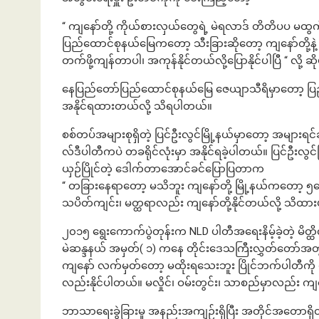
“ ကျနော်တို့ ကိုယ်စားလှယ်တွေရဲ့ မဲရလာဒ် တိတိပပ မထွက
ပြည်ထောင်စုနယ်မြေကတော့ သီးခြားဆိုတော့ ကျနော်တို့နဲ
တက်ဖို့ကျန်တာပါ၊ အကုန်နိုင်တယ်လို့ပြောနိုင်ပါပြီ “ လို့ 
နေပြည်တော်ပြည်ထောင်စုနယ်မြေ ဇေယျာသီရိမှာတော့ ပြည်
အနိုင်ရထားတယ်လို့ သိရပါတယ်။
စစ်တပ်အများစုရှိတဲ့ ပြင်ဦးလွင်မြို့နယ်မှာတော့ အများရ
လ်ဒီပါတီကပဲ တခရိုင်လုံးမှာ အနိုင်ရခဲ့ပါတယ်။ ပြင်ဦး
ယှဉ်ပြိုင်တဲ့ ဒေါက်တာအောင်ခင်ပြောပြတာက
“ တခြားနေရာတော့ မသိဘူး ကျနော်တို့ မြို့နယ်ကတော့ ၅ယ
သပိတ်ကျင်း၊ မတ္ထရာလည်း ကျနော်တို့နိုင်တယ်လို့ သိထာ
၂၀၁၅ ရွေးကောက်ပွဲတုန်းက NLD ပါတီအရေးနိမ့်ခဲ့တဲ့ မိတ္
မဲဆန္ဒနယ် အမှတ်( ၁) ကနေ တိုင်းဒေသကြီးလွှတ်တော်အတွ
ကျနော် လက်မှတ်တော့ မထိုးရသေးဘူး ပြိုင်ဘက်ပါတီကို မဲ
လည်းနိုင်ပါတယ်။ မလှိုင်၊ ဝမ်းတွင်း၊ သာစည်မှာလည်း ကျန
ဘာသာရေးခွဲခြားမှု အနည်းအကျဉ်းရှိပြီး အတိုင်အတောရှိတ