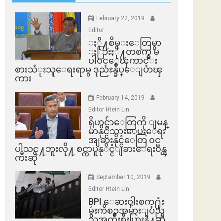
February 22, 2019
Editor
ႏို႔စိမ္းေတြမွာ
ႏြားႏို႔တစက္မွ မ
ပါဝင္ေၾကာင္း
စားသံုးသူေရးရာမွ ဒုညႊန္ခ်ဳပ္ေျပာၾ
ကား
February 14, 2019
Editor Htein Lin
ရိုဟင္ဂ်ာေတြကို ျမန္
မာနိုင္ငံသားေပးေရး
အျခားနိုင္ငံေတြ ၀င္မ
ပါသင္႔ဘူးလို႔ စင္ကာပူနုိင္ငံျခားေရး၀န္ၾ
ကီးဆို
September 10, 2019
Editor Htein Lin
BPI ​ေဆးဝါးစက္​႐ုံး
မွဴးကိစၥအမ်ားျပည္​
သူအက်ိဳးစီးပြားနဲ႔ဆို