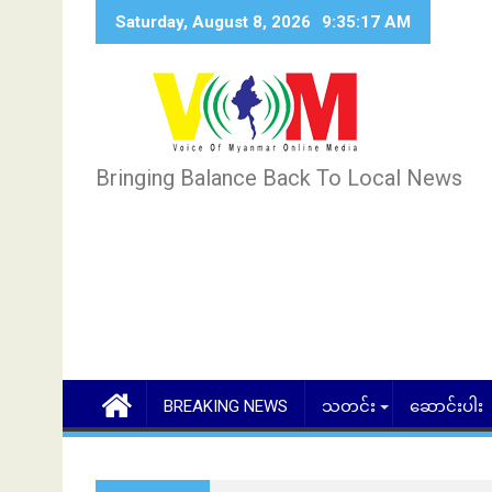
Skip
Saturday, August 8, 2026
9:35:19 AM
to
content
Bringing Balance Back To Local News
BREAKING NEWS
သတင်း
ဆောင်းပါး