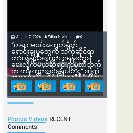
August 7, 2026
Editor Htein Lin
0
“တရားမဝင်အကွက်ရိုက်
ရောင်းချမှုတွေကို သက်ဆိုင်ရာ
တာဝန်ရှိသူတွေက ဂရန်တွေချ
ပေးလိုက်မယ်ဆိုရင် ကုမ္ပဏီဘက်
က ကန့်ကွက်ခွင့်မရှိပါဘူး” ဆိုတဲ့
အမရပူရမြို့ပြဖွံ့ဖြိုးရေးစီမံကိန်း
ဒါရိုက်တာ ဦးဇော်ရဲဝင်းနဲ့ တွေ့ဆုံ
ခြင်း
Photos Videos
RECENT
Comments