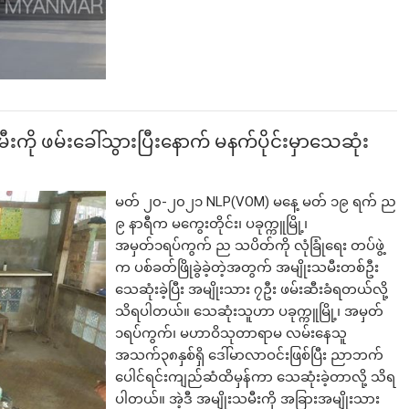
လက်မည်းကြီး
ကို ဖမ်းခေါ်သွားပြီးနောက် မနက်ပိုင်းမှာသေဆုံး
မတ် ၂၀-၂၀၂၁ NLP(VOM) မနေ့ မတ် ၁၉ ရက် ည
၉ နာရီက မကွေးတိုင်း၊ ပခုက္ကူမြို့၊
အမှတ်၁ရပ်ကွက် ည သပိတ်ကို လုံခြုံရေး တပ်ဖွဲ့
က ပစ်ခတ်ဖြိုခွဲခဲ့တဲ့အတွက် အမျိုးသမီးတစ်ဦး
သေဆုံးခဲ့ပြီး အမျိုးသား ၇ဦး ဖမ်းဆီးခံရတယ်လို့
သိရပါတယ်။ သေဆုံးသူဟာ ပခုက္ကူမြို့၊ အမှတ်
၁ရပ်ကွက်၊ မဟာဝိသုတာရာမ လမ်းနေသူ
အသက်၃၈နှစ်ရှိ ဒေါ်မာလာဝင်းဖြစ်ပြီး ညာဘက်
ပေါင်ရင်းကျည်ဆံထိမှန်ကာ သေဆုံးခဲ့တာလို့ သိရ
ပါတယ်။ အဲ့ဒီ အမျိုးသမီးကို အခြားအမျိုးသား