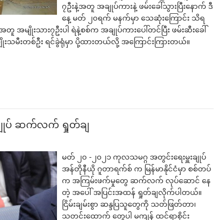
၇ဦးနဲ့အတူ အချုပ်ကားနဲ့ ဖမ်းခေါ်သွားပြီးနောက် ဒီ
နေ့ မတ် ၂၀ရက် မနက်မှာ သေဆုံးကြောင်း သိရ
ူ အမျိုးသား၇ဦးပါ ရဲနဲ့စစ်က အချုပ်ကားပေါ်တင်ပြီး ဖမ်းဆီးခေါ်
သမီးတစ်ဦး​​​ ရင်ခွဲရုံမှာ ပို့ထားတယ်လို့ အကြောင်းကြားတယ်။
ျုပ် ဆက်လက် ရှုတ်ချ
မတ် ၂၀ -၂၀၂၁ ကုလသမဂ္ဂ အတွင်းရေးမှူးချုပ်
အန်တိုနီယို ဂူတာရက်စ် က မြန်မာနိုင်ငံမှာ စစ်တပ်
က အကြမ်းဖက်မှုတွေ ဆက်လက် လုပ်ဆောင် နေ
တဲ့ အပေါ် အပြင်းအထန် ရှုတ်ချလိုက်ပါတယ်။
ငြိမ်းချမ်းစွာ ဆန္ဒပြသူတွေကို သတ်ဖြတ်တာ၊
သတင်းထောက် တွေပါ မကျန် ထင်ရာစိုင်း