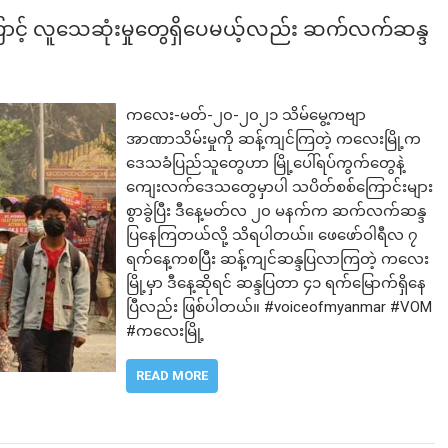
င့် လူသေဆုံးမှုတွေရှိပေမယ့်လည်း ဆက်လက်ဆန္ဒ
ကလေး-မတ်-၂၀-၂၀၂၁ သိမ်မွေ့ကဗျာ
အာဏာသိမ်းမှုကို ဆန့်ကျင်ကြတဲ့ ကလေးမြို့က
ဒေသခံပြည်သူတွေဟာ မြို့ပေါ်ရပ်ကွက်တွေနဲ့
ကျေးလက်ဒေသတွေမှာပါ သပိတ်စစ်ကြောင်းများ
စွာခွဲပြီး ဒီနေ့မတ်လ ၂၀ မနက်က ဆက်လက်ဆန္ဒ
ပြနေကြတယ်လို့ သိရပါတယ်။ ဖေဖော်ဝါရီလ ၇
ရက်နေ့ကစပြီး ဆန့်ကျင်ဆန္ဒပြလာကြတဲ့ ကလေး
မြို့မှာ ဒီနေ့ဆိုရင် ဆန္ဒပြတာ ၄၁ ရက်မြောက်ရှိနေ
ပြီလည်း ဖြစ်ပါတယ်။ #voiceofmyanmar #VOM
#ကလေးမြို့
READ MORE