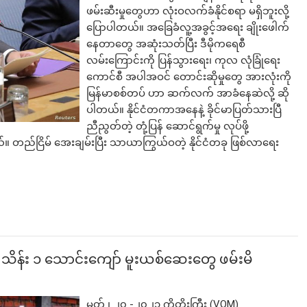
ဖမ်းဆီးမှုတွေဟာ လုံးဝလက်ခံနိုင်စရာ မရှိဘူးလို့
ပြောပါတယ်။ အခြေခံလူ့အခွင့်အရေး ချိုးဖေါက်
နေတာတွေ အဆုံးသတ်ပြီး ဒီမိုကရေစီ
လမ်းကြောင်းကို ပြန်သွားရေး၊ ကုလ လုံခြုံရေး
ကောင်စီ အပါအဝင် တောင်းဆိုမှုတွေ အားလုံးကို
မြန်မာစစ်တပ် ဟာ ဆက်လက် အာခံနေဆဲလို့ ဆို
ပါတယ်။ နိုင်ငံတကာအနေနဲ့ ခိုင်မာပြတ်သားပြီ
ညီညွတ်တဲ့ တုံ့ပြန် ဆောင်ရွက်မှု လုပ်ဖို့
ည်ငြိမ် အေးချမ်းပြီး သာယာကြွယ်ဝတဲ့ နိုင်ငံတခု ဖြစ်လာရေး
သိန်း ၁ သောင်းကျော် မူးယစ်ဆေးတွေ ဖမ်းမိ
မတ် ၊ ၂၀ -၂၀၂၁ ကိုတိုးကြီး (VOM)