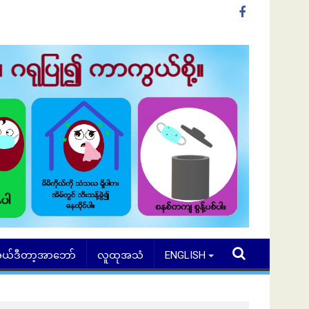
ယ်ဒီတာ့အာဘော်
လူထုအသံ
ENGLISH