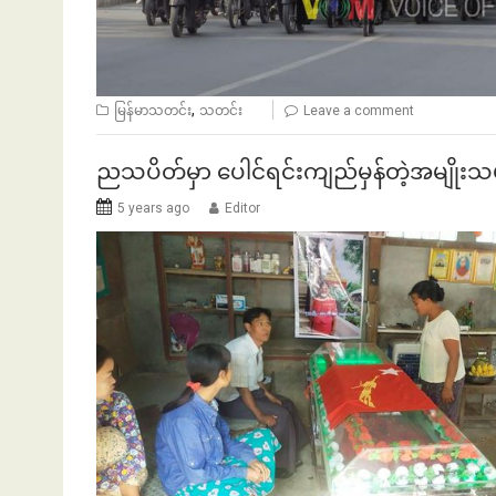
ဘဏ်နဲ့အကြွေး
ဘာလျှော့မလဲ
,
မြန်မာသတင်း
သတင်း
Leave a comment
ညသပိတ်မှာ ပေါင်ရင်းကျည်မှန်တဲ့အမျိုးသမီး
5 years ago
Editor