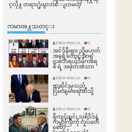
င္​လို႔ တရား႐ုံးမွာဘဲေျပာမယ္​
ကမာၻ႔သတင္း
Editor Htein Lin
0
အင်ဒိုနီးရှား သို့မဟုတ်
အရှေ့တောင်အာရှ
လစ်ဘရယ်ဒီမိုကရေ
စီ ရဲ့ အမှတ်အသား
Editor Htein Lin
0
ဗာဆိုင်းမှသည်
ငြိမ်းချမ်းရေးဆီသို့
Editor Htein Lin
0
ရှီကျင့်ဖျင်၊ သုစိဒိဒ်နဲ့
ကမ္ဘာကြီးကို လှုပ်ခတ်
စေတဲ့