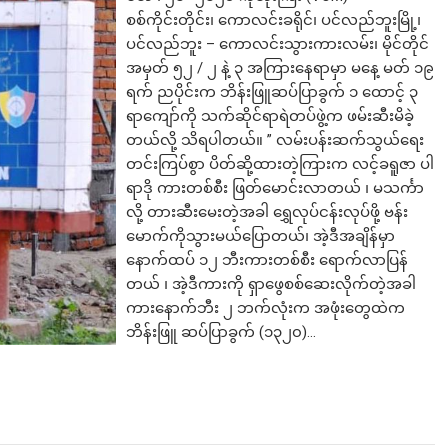
စစ်ကိုင်းတိုင်း၊ ကောလင်းခရိုင်၊ ပင်လည်ဘူးမြို့၊
ပင်လည်ဘူး – ကောလင်းသွားကားလမ်း၊ မိုင်တိုင်
အမှတ် ၅၂ / ၂ နဲ့ ၃ အကြားနေရာမှာ မနေ့ မတ် ၁၉
ရက် ညပိုင်းက ဘိန်းဖြူဆပ်ပြာခွက် ၁ ထောင့် ၃
ရာကျော်ကို သက်ဆိုင်ရာရဲတပ်ဖွဲ့က ဖမ်းဆီးမိခဲ့
တယ်လို့ သိရပါတယ်။ ” လမ်းပန်းဆက်သွယ်ရေး
တင်းကြပ်စွာ ပိတ်ဆို့ထားတဲ့ကြားက လင့်ခရူဇာ ပါ
ရာဒို ကားတစ်စီး ဖြတ်မောင်းလာတယ် ၊ မသင်္ကာ
လို့ တားဆီးမေးတဲ့အခါ ရွှေလုပ်ငန်းလုပ်ဖို့ ဗန်း
မောက်ကိုသွားမယ်ပြောတယ်၊ အဲ့ဒီအချိန်မှာ
နောက်ထပ် ၁၂ ဘီးကားတစ်စီး ရောက်လာပြန်
တယ် ၊ အဲ့ဒီကားကို ရှာဖွေစစ်ဆေးလိုက်တဲ့အခါ
ကားနောက်ဘီး ၂ ဘက်လုံးက အဖုံးတွေထဲက
ဘိန်းဖြူ ဆပ်ပြာခွက် (၁၃၂၀)…