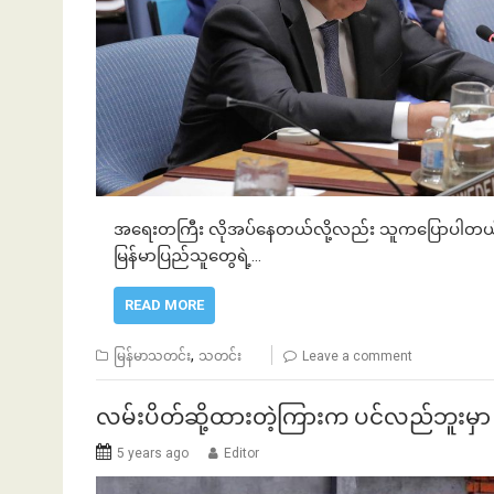
အရေးတကြီး လိုအပ်နေတယ်လို့လည်း သူကပြောပါတယ်။ တ
မြန်မာပြည်သူတွေရဲ့…
READ MORE
,
မြန်မာသတင်း
သတင်း
Leave a comment
လမ်းပိတ်ဆို့ထားတဲ့ကြားက ပင်လည်ဘူးမှာ 
5 years ago
Editor