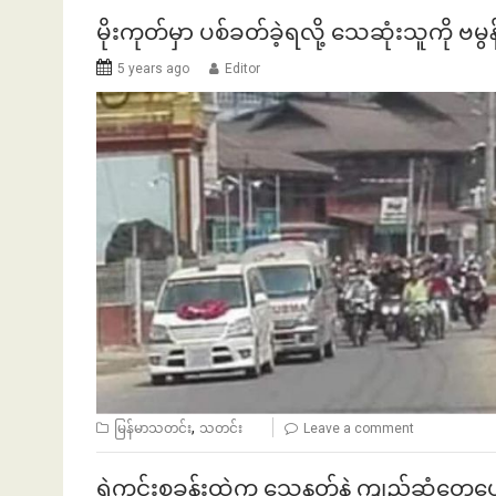
မိုးကုတ်မှာ ပစ်ခတ်ခဲ့ရလို့ သေဆုံးသူကို ဗမွ
5 years ago
Editor
,
မြန်မာသတင်း
သတင်း
Leave a comment
ရဲကင်းစခန်းထဲက သေနတ်နဲ့ ကျည်ဆံတွေပျော