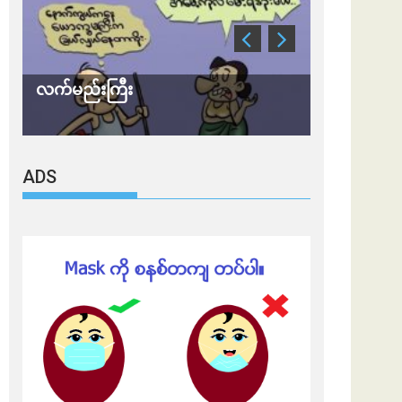
သတိ အိုမီခရွန်တဲ့
ချွတ်ရမ
ADS