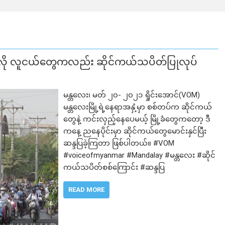
သလို လူငယ်တွေကလည်း ဆိုင်ကယ်သပိတ်ပြုလုပ်
မန္တလေး၊ မတ် ၂၀- ၂၀၂၁ ရှိုင်းအောင်(VOM)
မန္တလေးမြို့ရဲ့နေရာအနှံ့မှာ စစ်တပ်က ဆိုင်ကယ်
တွေနဲ့ ကင်းလှည့်နေပေမယ့် မြို့ခံတွေကတော့ ဒီ
ကနေ့ ညနေပိုင်းမှာ ဆိုင်ကယ်တွေမောင်းနှင်ပြီး
ဆန္ဒပြခဲ့ကြတာ ဖြစ်ပါတယ်။ #VOM
#voiceofmyanmar #Mandalay #မန္တလေး #ဆိုင်
ကယ်သပိတ်စစ်ကြောင်း #ဆန္ဒပြ
READ MORE