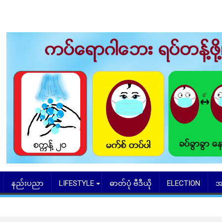
နည်းပညာ
LIFESTYLE
ဓာတ်ပုံ ဗီဒီယို
ELECTION
အ