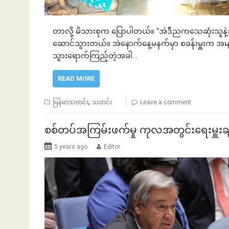
တာလို့ မိသားစုက ပြောပါတယ်။ “အဲဒီညကသေဆုံးသူနဲ့အတ
ဆောင်သွားတယ်။ အဲနောက်နေ့မနက်မှာ စခန်းမှူးက အမျိုး
သွားရောက်ကြည့်တဲ့အခါ…
READ MORE
,
မြန်မာသတင်း
သတင်း
Leave a comment
စစ်တပ်အကြမ်းဖက်မှု ကုလအတွင်းရေးမှူးခ
5 years ago
Editor