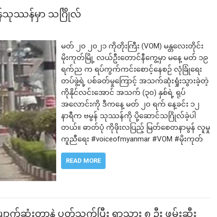
န်သုဿန်မှာ သင်္ဂြိုလ်
မတ် ၂၀ ၂၀၂၁ ကိုတိုးကြီး (VOM) မန္တလေးတိုင်း
မိုးကုတ်မြို့ လယ်ဦးတောင်နီကွေ့မှာ မနေ့ မတ် ၁၉
ရက်ည က ရပ်ကွက်ကင်းစောင့်နေစဉ် လုံခြုံရေး
တပ်ဖွဲ့ရဲ့ ပစ်ခတ်မှုကြောင့် အသက်ဆုံးရှုံးသွားခဲ့တဲ့
ကိုနိုင်လင်းအောင် အသက် (၃၀) နှစ်ရဲ့ ရုပ်
အလောင်းကို ဒီကနေ့ မတ် ၂၀ ရက် နေ့ခင်း ၁၂
နာရီက ဗမွန် သုဿန်ကို ပို့ဆောင်သဂြိုလ်ခဲ့ပါ
တယ်။ ဓာတ်ပုံ ကိုဖိုးလပြည့် မြတ်စေတနာမွန် လူမှု
ကူညီရေး #voiceofmyanmar #VOM #မိုးကုတ်
READ MORE
က်ဆုံးတာနဲ့ ပတ်သက်ပြီး ရွာသား ၈ ဦး ဖမ်းဆီး