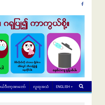
ယ်ဒီတာ့အာဘော်
လူထုအသံ
ENGLISH