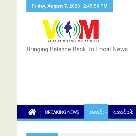
Skip
Friday, August 7, 2026
2:45:57 PM
to
content
Bringing Balance Back To Local News
BREAKING NEWS
သတင်း
ဆောင်းပါး