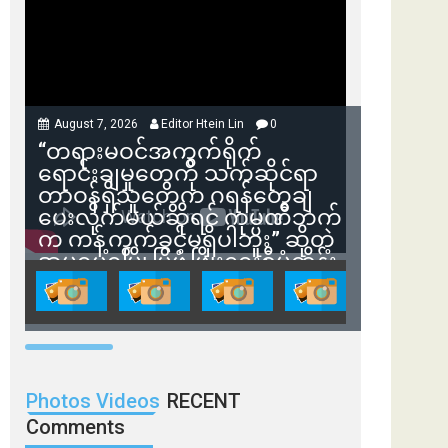
August 7, 2026
Editor Htein Lin
0
“တရားမဝင်အကွက်ရိုက်
ရောင်းချမှုတွေကို သက်ဆိုင်ရာ
တာဝန်ရှိသူတွေက ဂရန်တွေချ
ပေးလိုက်မယ်ဆိုရင် ကုမ္ပဏီဘက်
က ကန့်ကွက်ခွင့်မရှိပါဘူး” ဆိုတဲ့
အမရပူရမြို့ပြဖွံ့ဖြိုးရေးစီမံကိန်း
ဒါရိုက်တာ ဦးဇော်ရဲဝင်းနဲ့ တွေ့ဆုံ
ခြင်း
Photos Videos
RECENT
Comments