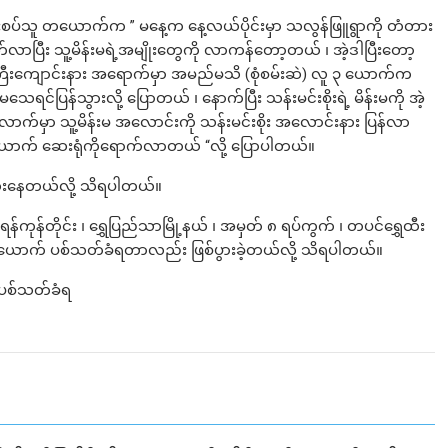
ွဲ့နဲ့ နီးစပ်သူ တယောက်က ” မနေ့က နေ့လယ်ပိုင်းမှာ သလွန်ဖြူရွာကို တံတား
လာပြီး သူ့မိန်းမရဲ့အမျိုးတွေကို လာကန်တော့တယ် ၊ အဲ့ဒါပြီးတော့
ကြီးကျောင်းနား အရောက်မှာ အမည်မသိ (စုံစမ်းဆဲ) လူ ၃ ယောက်က
င်ပြန်သွားလို့ ပြောတယ် ၊ နောက်ပြီး သန်းမင်းစိုးရဲ့ မိန်းမကို အဲ့
က်မှာ သူ့မိန်းမ အလောင်းကို သန်းမင်းစိုး အလောင်းနား ပြန်လာ
ယောက် ဆေးရုံကိုရောက်လာတယ် “လို့ ပြောပါတယ်။
စစ်ဆေးနေတယ်လို့ သိရပါတယ်။
ုန်တိုင်း ၊ ရွှေပြည်သာမြို့နယ် ၊ အမှတ် ၈ ရပ်ကွက် ၊ တပင်ရွှေထီး
ောက် ပစ်သတ်ခံရတာလည်း ဖြစ်ပွားခဲ့တယ်လို့ သိရပါတယ်။
ပစ်သတ်ခံရ