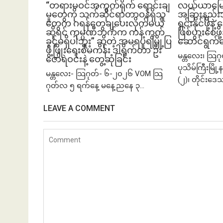
“တရားမဝင်အကွက်ရိုက် ရောင်းချ
လယ်ယာမြေကို 
မှုတွေကို သက်ဆိုင်ရာတာဝန်ရှိသူ
အခြားနည်းအသ
တွေက ဂရန်တွေချပေးလိုက်မယ်
ရှင်းနိုင်ဖို့န
ဆိုရင် ကုမ္ပဏီဘက်က ကန့်ကွက်
ဖြစ်ပွားစေဖိ
ခွင့်မရှိပါဘူး” ဆိုတဲ့ အမရပူရမြို့ပြ
ဆောင်ရွက်
ဖွံ့ဖြိုးရေးစီမံကိန်း ဒါရိုက်တာ ဦး
မန္တလေး၊ သြဂ
ဇော်ရဲဝင်းနဲ့ တွေ့ဆုံခြင်း
ပုသိမ်ကြီးမြိ
မန္တလေး- သြဂုတ်- ၆-၂၀၂၆ VOM သြ
(၂)၊ တိုင်းဒေ
ဂုတ်လ ၅ ရက်နေ့ မနေ့ညနေ ၃...
LEAVE A COMMENT