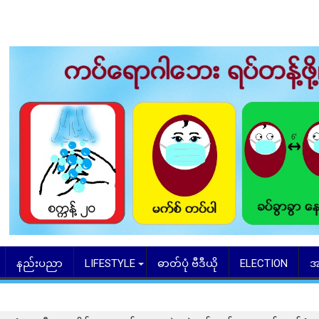
နည်းပညာ
LIFESTYLE
ဓာတ်ပုံ ဗီဒီယို
ELECTION
အ