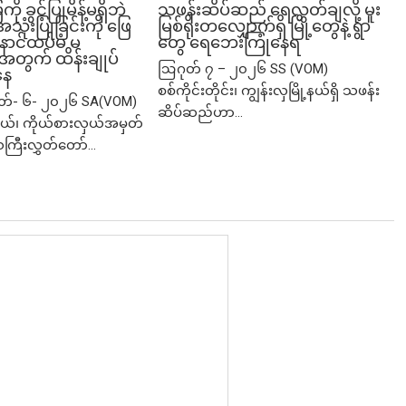
ခွင့်ပြုမိန့်မရှိဘဲ
သဖန်းဆိပ်ဆည် ရေလွှတ်ချလို့ မူး
ုံးပြုခြင်းကို ဖြေ
မြစ်ရိုးတလျှောက်ရှိ မြို့တွေနဲ့ ရွာ
ဲ့ နောင်ထပ်မံ မ
တွေ ရေဘေးကြုံနေရ
ု့အတွက် ထိန်းချုပ်
ဩဂုတ် ၇ – ၂၀၂၆ SS (VOM)
နေ
စစ်ကိုင်းတိုင်း၊ ကျွန်းလှမြို့နယ်ရှိ သဖန်း
ုတ်- ၆- ၂၀၂၆ SA(VOM)
ဆိပ်ဆည်ဟာ...
ု့နယ်၊ ကိုယ်စားလှယ်အမှတ်
သကြီးလွှတ်တော်...