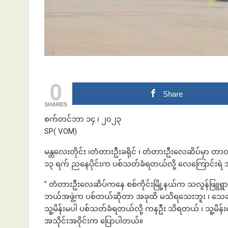
ဘဏ်နဲ့အကြွေး
0
Share
SHARES
စက်တင်ဘာ ၁၄ ၊ ၂၀၂၃
SP( VOM)
မန္တလေးတိုင်း ၊တံတားဦးခရိုင် ၊ တံတားဦးလေဆိပ်မှာ 
၁၃ ရက် ညနေပိုင်းက ပစ်သတ်ခံရတယ်လို့ လေကြောင်းရဲ 
” တံတားဦးလေဆိပ်ကနေ စစ်ကိုင်းမြို့နယ်က သလွန်ဖြူရွာက
ဘယ်အဖွဲ့က ပစ်တယ်ဆိုတာ အခုထိ မသိရသေးဘူး ၊ သေဆုံးသ
သူ့မိန်းမပါ ပစ်သတ်ခံရတယ်လို့ ကနဦး သိရတယ် ၊ သူ့မိ
အသိုင်းအဝိုင်းက ပြောပါတယ်။