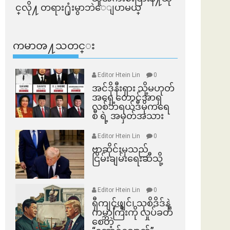
င္​လို႔ တရား႐ုံးမွာဘဲေျပာမယ္​
ကမာၻ႔သတင္း
Editor Htein Lin
0
အင်ဒိုနီးရှား သို့မဟုတ်
အရှေ့တောင်အာရှ
လစ်ဘရယ်ဒီမိုကရေ
စီ ရဲ့ အမှတ်အသား
Editor Htein Lin
0
ဗာဆိုင်းမှသည်
ငြိမ်းချမ်းရေးဆီသို့
Editor Htein Lin
0
ရှီကျင့်ဖျင်၊ သုစိဒိဒ်နဲ့
ကမ္ဘာကြီးကို လှုပ်ခတ်
စေတဲ့