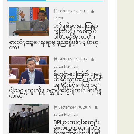
February 22, 2019
Editor
ႏို႔စိမ္းေတြမွာ
ႏြားႏို႔တစက္မွ မ
ပါဝင္ေၾကာင္း
စားသံုးသူေရးရာမွ ဒုညႊန္ခ်ဳပ္ေျပာၾ
ကား
February 14, 2019
Editor Htein Lin
ရိုဟင္ဂ်ာေတြကို ျမန္
မာနိုင္ငံသားေပးေရး
အျခားနိုင္ငံေတြ ၀င္မ
ပါသင္႔ဘူးလို႔ စင္ကာပူနုိင္ငံျခားေရး၀န္ၾ
ကီးဆို
September 10, 2019
Editor Htein Lin
BPI ​ေဆးဝါးစက္​႐ုံး
မွဴးကိစၥအမ်ားျပည္​
သူအက်ိဳးစီးပြားနဲ႔ဆို