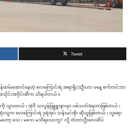
ဘာလျှော့မလဲ
Tweet
တာဝန်ထမ်းဆောင်နေတဲ့ လေကြောင်းရဲ အရာရှိ(၁)ဦးဟာ မနေ့ စက်တင်ဘာ
အသိုင်းအဝိုင်းဆီက သိရပါတယ် ။
ို သွားတယ် ၊ အဲ့ဒီ သလွန်ဖြူရွာနားမှာ ပစ်သတ်ခံရတာဖြစ်တယ် ၊
ူက လေကြောင်းရဲ ဒုရဲအုပ် သန်းမင်းစိုး ဆိုသူဖြစ်တယ် ၊ သူရော
န်းမတော့ သေ ၊ မသေ မသိရသေးဘူး” လို့ တံတားဦးလေဆိပ်