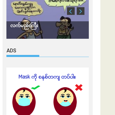
လက်မည်းကြီး
သတိ အိုမီခရ
ADS