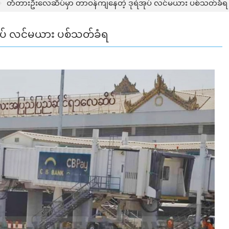
တံတားဦးလေဆိပ်မှာ တာဝန်ကျနေတဲ့ ဒုရဲအုပ် လင်မယား ပစ်သတ်ခံရ
ုပ် လင်မယား ပစ်သတ်ခံရ