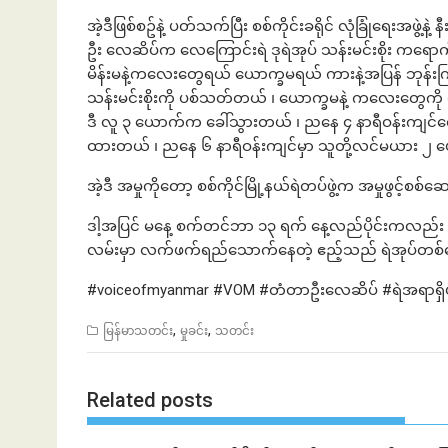
အဲ့ဒီဖြစ်စဥ်နဲ့ ပတ်သက်ပြီး စစ်ကိုင်းခရိုင် လုံခြုံရေးအဖ
ဦး လေဆိပ်က လေကြောင်းရဲ ဒုရဲအုပ် သန်းမင်းစိုး ကရောက်
မိန်းမနဲ့ကလေးတွေရယ် ယောက္ခမရယ် ကားနဲ့အပြန် ဘုန်း
သန်းမင်းစိုးကို ပစ်သတ်တယ် ၊ ယောက္ခမနဲ့ ကလေးတွေကို မသေရ
ဒီ လူ ၃ ယောက်က ခေါ်သွားတယ် ၊ ညနေ ၄ နာရီဝန်းကျင်လော
ထားတယ် ၊ ညနေ ၆ နာရီဝန်းကျင်မှာ သူတို့လင်မယား ၂ 
အဲ့ဒီ အမှုကိုတော့ စစ်ကိုင်မြို့နယ်ရဲတပ်ဖွဲ့က အမှုဖွင့်
ဒါ့အပြင် မနေ့ စက်တင်ဘာ ၁၃ ရက် နေ့လည်ပိုင်းကလည်း ရန်က
လမ်းမှာ လက်ဖက်ရည်သောက်နေတဲ့ ဧည့်သည် ရဲအုပ်တစ်ယ
#voiceofmyanmar #VOM #တံတာဦးလေဆိပ် #ရဲအရာရှိ
,
,
မြန်မာသတင်း
မှုခင်း
သတင်း
Related posts