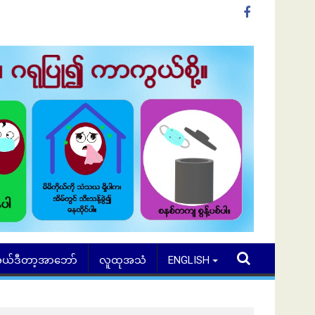
ယ်ဒီတာ့အာဘော်
လူထုအသံ
ENGLISH