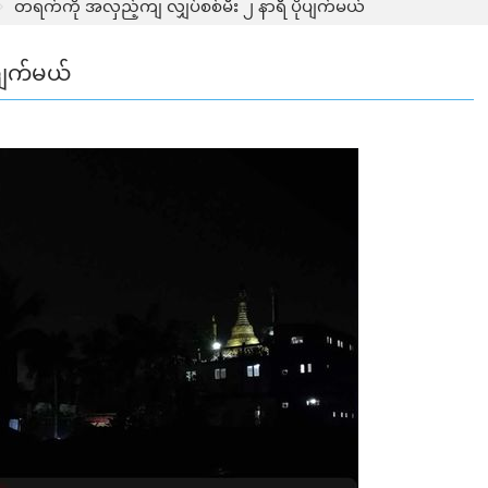
တရက်ကို အလှည့်ကျ လျှပ်စစ်မီး ၂ နာရီ ပိုပျက်မယ်
ုပျက်မယ်