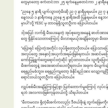
တွေမှာတော့ စက်တင်ဘာ ၂၅ ရက်နေ့မှစတင်ကာ ၂ နာရီနော
“ည‌နေ ၅ နာရီ ပျက်သွားတဲ့မီးဆို ည ၇ နာရီမှရမယ်။ ည ၇ 
နေ့လယ် ၁ နာရီကနေ ညနေ ၅ နာရီအထိ ပြန်ရမယ်။ နေ့ဘက်ကတေ
မှာပါ”လို့ YESC မှ တာဝန်ရှိသူတဦးက ပြောပါတယ်။
ဒါ့အပြင် လက်ရှိ မီးပေးနေတဲ့ အုပ်စုတွေအနေနဲ့ ဓာတ်အားရ
တွေ ရှိနိုင်သေးတာကြောင့် မီးလာရမယ့်အချိန်တွေမှာ မ
“ပြောရင် ပြောတဲ့အတိုင်း လုပ်ဖို့တော့လိုတယ်။ ပြောသာ
အလုပ်တွေ အနှောင့်အယှက်အရမ်းဖြစ်ရတယ်၊ အဆင်မပြေဘူး။
ကော်ပြန့်ရွက်တွေရောင်းတဲ့ဆိုင် ဖွင့်ထားတယ်။ သူတို့ပြေ
မီးစက်တွေနဲ့ အအေးဓာတ်ပေးလို့ရတယ်။ အခုက မီးပျက်ချိ
ရေရှည်မခံဘူး။ ရေရှည်ကျတော့ ခံနိုင်ရည်အား လျော့ကျပြီး
ရောင်းဝယ်သူတဦးက ပြောပါတယ်။
လျှပ်စစ်မီးအချိန်ကြာမြင့်စွာ ပြတ်တောက်မှုကြောင့် လုပ်ငန်
ရဘဲ အလကားဖြစ်ကုန်တယ်လို့ သိရပါတယ်။
“မီးကမလာ၊ ရှိတဲ့မီးစက်ကလည်း ဒီဇယ်ဖိုးနဲ့ တွက်ခြေမကိုက်လ