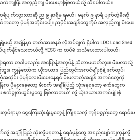
က်ကျပြီး အလှည့်ကျ မီးပေးမှာဖြစ်တယ်လို့ သိရပါတယ်။
နာရီပျက်သွားတာဆို ည ၉ နာရီမှ ရမယ်။ မနက် ၉ နာရီ ပျက်တဲ့မီးဆို
ာ့ ပုံမှန်အတိုင်းပေါ့။ ညပိုင်းအချိန်တွေကိုပဲ အလှည့်ကျ မီးပေး
ရှိမယ့် အချိန်မှာ ဓာတ်အားစနစ် လိုအပ်ချက် ရှိပါက LDC Load Shed
ီးထပ်ပျက်နိုင်သေးတယ်လို့ YESC က ထပ်မံ အသိပေးထားပါတယ်။
ပြောရတာ တခါမှလည်း အပြောနဲ့အလုပ်နဲ့ ညီတာမဟုတ်ဘူး။ မီးမလာလို့
 ကျွန်တော်က ယိုးဒယား၊ ပြည်တွင်းအကင်မျိုးစုံနဲ့ ဖက်ထုပ်၊
ာတဲ့အတိုင်း ပုံမှန်လေးမီးပေးနေရင် မီးမလာတဲ့အချိန် အကင်တွေကို
န်က ပိုများနေတော့ မီးစက် အချိန်ပြည့် သုံးနေရတော့ စက်တွေက
 စက်ချွတ်ယွင်းမှုတွေ ဖြစ်လာတယ်” လို့ ယိုးဒယားအကင်မျိုးစုံ
းလုပ်ရာမှာ ငွေကြေးဆုံးရှုံးမှုတွေနဲ့ ကြုံရသလို ကုန်ပစ္စည်းတွေ ရောင်းမ
ို့ အချိန်ပြည့် သုံးလို့မရတာနဲ့ ရေခဲမုန့်တွေ အရည်ပျော်ကျကုန်လို့