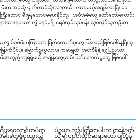
ို အလကား ဝေလိုက်ရတယ်။ တသိန်းခွဲလောက် ထိသွားတယ်။ ဆီဖိုးက
။ မီးက အခုဆို ပျက်တာပိုဆိုးလာတယ်။ လာရမယ့်အချိန်လာပြီး ၁၀
်းကြီးတောင် မီးမှန်အောင်မပေးနိုင်ဘူး။ အစီအမံတွေ တော်တော်ကောင်း
 နားထားရတယ်” လို့ ရေခဲမုန့်၊ ရေခဲထုပ်လုပ်ငန်း လုပ်ကိုင်သူတဦးက
တွင်း လျှပ်စစ်မီး မကြာခဏ ပြတ်တောက်မှုတွေ ပြန်လည်ဖြစ်ပေါ်နေပြီး ပု
်(မြောက်ပိုင်း)၊ မြောက်ဥက္ကလာပ၊ ကမာရွတ်၊ အင်းစိန်နဲ့ ရွှေပြည်သာ
မီးအလှည့်ကျရရှိမယ့် အချိန်တွေမှာ မီးပြတ်တောက်မှုတွေ ဖြစ်ပေါ်
ြီးရေလှောင်တမံက
ပဲခူးမှာ ဘုန်းကြီးတပါးက ဓားနဲ့ခုတ်
ံခါးတွေဖွင့်ထားလို့
လို့ ကျောင်းထိုင်ဆရာတော် ပျံလွန်