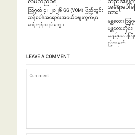
လိမ်လည်ခံရ
ဆည်အနီးက က
အရေးပေါ်ပြေ
ဩဂုတ် ၄ ၊ ၂၀၂၆ GG (VOM) ပြည်တွင်း
ထား
ဆန်စပါးအရောင်းအဝယ်စျေးကွက်မှာ
မန္တလေး၊ သြဂ
ဆန်ကုန်သည်တွေ ၊...
မန္တလေးတိုင်း၊ 
ဆည်တော်ကြီး
ည့်အမှတ်...
LEAVE A COMMENT