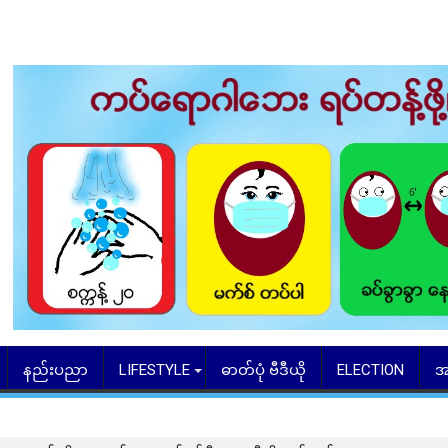
နည်းပညာ
LIFESTYLE
ဓာတ်ပုံ ဗီဒီယို
ELECTION
အ