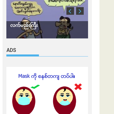
မည်းကြီး
သတိ အိုမီခရွန်တဲ့
ADS