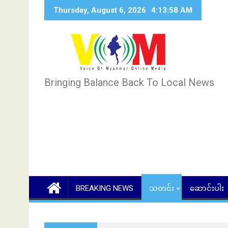
Skip
Thursday, August 6, 2026
4:13:59 AM
to
content
Bringing Balance Back To Local News
BREAKING NEWS
သတင်း
ဆောင်းပါး