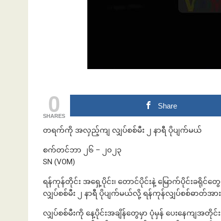
ဘဏ်နဲ့အကြွေး
0
Share
SHARES
တရက်ကို အလှည့်ကျ လျှပ်စစ်မီး ၂ နာရီ ပိုပျက်မယ်
စက်တင်ဘာ ၂၆ – ၂၀၂၃
SN (VOM)
ရန်ကုန်တိုင်း အရှေ့ပိုင်း၊ တောင်ပိုင်းနဲ့ မြောက်ပိုင်း
လျှပ်စစ်မီး ၂ နာရီ ပိုပျက်မယ်လို့ ရန်ကုန်လျှပ်စစ်ဓာတ
လျှပ်စစ်မီးကို နေ့ပိုင်းအချိန်တွေမှာ ပုံမှန် ပေးနေကျအတိုင