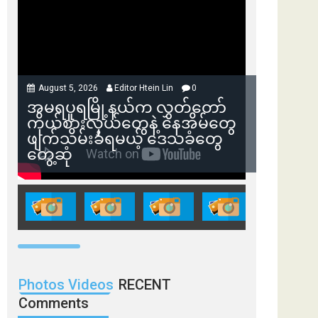
August 5, 2026
Editor Htein Lin
0
အမရပူရမြို့နယ်က လွှတ်တော်
ကိုယ်စားလှယ်တွေနဲ့ နေအိမ်တွေ
ဖျက်သိမ်းခံရမယ့် ဒေသခံတွေ
တွေ့ဆုံ
Photos Videos
RECENT
Comments