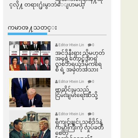
င္​လို႔ တရား႐ုံးမွာဘဲေျပာမယ္​
ကမာၻ႔သတင္း
Editor Htein Lin
0
အင်ဒိုနီးရှား သို့မဟုတ်
အရှေ့တောင်အာရှ
လစ်ဘရယ်ဒီမိုကရေ
စီ ရဲ့ အမှတ်အသား
Editor Htein Lin
0
ဗာဆိုင်းမှသည်
ငြိမ်းချမ်းရေးဆီသို့
Editor Htein Lin
0
ရှီကျင့်ဖျင်၊ သုစိဒိဒ်နဲ့
ကမ္ဘာကြီးကို လှုပ်ခတ်
စေတဲ့