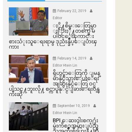
February 22, 2019
Editor
ႏို႔စိမ္းေတြမွာ
ႏြားႏို႔တစက္မွ မ
ပါဝင္ေၾကာင္း
စားသံုးသူေရးရာမွ ဒုညႊန္ခ်ဳပ္ေျပာၾ
ကား
February 14, 2019
Editor Htein Lin
ရိုဟင္ဂ်ာေတြကို ျမန္
မာနိုင္ငံသားေပးေရး
အျခားနိုင္ငံေတြ ၀င္မ
ပါသင္႔ဘူးလို႔ စင္ကာပူနုိင္ငံျခားေရး၀န္ၾ
ကီးဆို
September 10, 2019
Editor Htein Lin
BPI ​ေဆးဝါးစက္​႐ုံး
မွဴးကိစၥအမ်ားျပည္​
သူအက်ိဳးစီးပြားနဲ႔ဆို