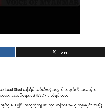
ဘာလျှော့မလဲ
လက်
Tweet
ခရိုင်တွေမှာ Load Shed တကြိမ် ထပ်တိုးတဲ့အတွက် တရက်ကို အလှည့်ကျ
်အားပေးရေးကော်ပိုရေးရှင်း(YESC)က သိရပါတယ်။
်း အုပ်စု A,B ခွဲပြီး အလှည့်ကျ ပေးသွားမှာဖြစ်ပေမယ့် ညနေပိုင်း အချိန်