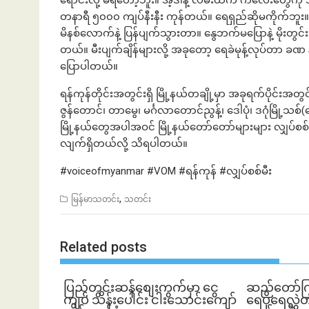
ရောင်းလို့ မရတော့ဘူး။ အဲ့ဒါနဲ့ လမ်းထဲက ကလေးတွေက
တနာရီ ၅၀၀၀ ကျပ်နီးနီး ကုန်တယ်။ ရေရှည်ဆိုမကိုက်ဘူး
မိနစ်လောက်နဲ့ ပြန်ပျက်သွားတာ။ နွေဘက်မပြောနဲ့ မိုးတွင
တယ်။ မီးပျက်ချိန်များလို့ အခုတော့ ရေခဲမုန့်လုပ်တာ ခဏ
ပြောပါတယ်။
ရန်ကုန်တိုင်းအတွင်းရှိ မြို့နယ်တချို့မှာ အခုရက်ပိုင်းအ
ဇွန်တောင်၊ တာမွေ၊ မင်္ဂလာတောင်ညွန့်၊ ဒေါပုံ၊ ဒဂုံမြို့သစ
မြို့နယ်တွေအပါအဝင် မြို့နယ်တော်တော်များများ လျှပ်စစ်
လျက်ရှိတယ်လို့ သိရပါတယ်။
#voiceofmyanmar #VOM #ရန်ကုန် #လျှပ်စစ်မီး
,
မြန်မာသတင်း
သတင်း
Related posts
ပြည်တွင်းဆန်စျေးကွက်မှာ ငွေ
ဆည်တော်က
ကျပ် သိန်းပေါင်း ငါး​သောင်းကျော်
ရေပိုရေလွှဲတ