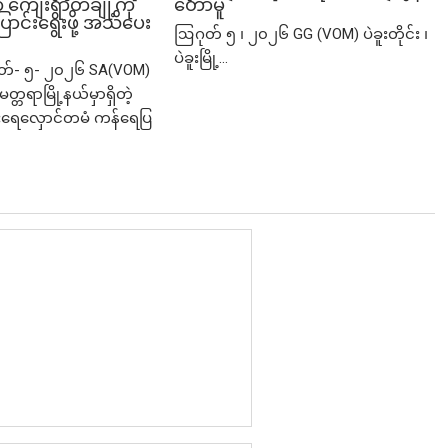
ျေးရွာတချို့ကို
တော်မူ
ာင်းရွေးဖို့ အသိပေး
ဩဂုတ် ၅ ၊ ၂၀၂၆ GG (VOM) ပဲခူးတိုင်း ၊
ပဲခူးမြို့...
ုတ်- ၅- ၂၀၂၆ SA(VOM)
မတ္တရာမြို့နယ်မှာရှိတဲ့
ရေလှောင်တမံ ကန်ရေပြ