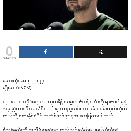
0
SHARES
မော်စကို၊ မေ-၅-၂၀၂၄
မျိုးဆက်(VOM)
ရုရှားအာဏာပိုင်တွေဟာ ယူကရိန်းသမ္မတ ဇီလန်စကီးကို ရာဇဝတ်မှုနဲ့
အမှုဖွင့်ထားပြီး အလိုရှိစာရင်းမှာ ထည့်သွင်းကာ ဖမ်း၀ရမ်းထုတ်လိုက်
တယ်လို့ ရုရှားနိုင်ငံပိုင် တက်စ်သင်းဌာနက ဖော်ပြထားပါတယ်။
ဇီလန်စကီးကို အလိုရှိစာရင်းမှာ ထည့်သွင်းလိုက်ပေးမယ့် ဒီကိစ္စနဲ