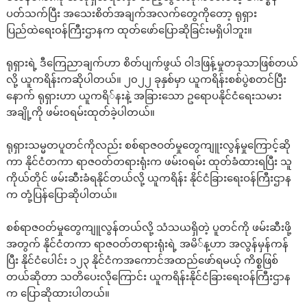
ပတ်သက်ပြီး အသေးစိတ်အချက်အလက်တွေကိုတော့ ရုရှား
ပြည်ထဲရေးဝန်ကြီးဌာနက ထုတ်ဖော်ပြောဆိုခြင်းမရှိပါဘူး။
ရုရှားရဲ့ ဒီကြေညာချက်ဟာ စိတ်ပျက်ဖွယ် ဝါဒဖြန့်မှုတခုသာဖြစ်တယ်
လို့ ယူကရိန်းကဆိုပါတယ်။ ၂၀၂၂ ခုနှစ်မှာ ယူကရိန်းစစ်ပွဲစတင်ပြီး
နောက် ရုရှားဟာ ယူကရိ်နးနဲ့ အခြားသော ဥရောပနိုင်ငံရေးသမား
အချို့ကို ဖမ်း၀ရမ်းထုတ်ခဲ့ပါတယ်။
ရုရှားသမ္မတပူတင်ကိုလည်း စစ်ရာဇဝတ်မှုတွေကျူးလွန်မှုကြောင့်ဆို
ကာ နိုင်ငံတကာ ရာဇဝတ်တရားရုံးက ဖမ်း၀ရမ်း ထုတ်ခံထားရပြီး သူ
ကိုယ်တိုင် ဖမ်းဆီးခံရနိုင်တယ်လို့ ယူကရိန်း နိုင်ငံခြားရေးဝန်ကြီးဌာန
က တုံ့ပြန်ပြောဆိုပါတယ်။
စစ်ရာဇဝတ်မှုတွေကျူလွန်တယ်လို့ သံသယရှိတဲ့ ပူတင်ကို ဖမ်းဆီးဖို့
အတွက် နိုင်ငံတကာ ရာဇဝတ်တရားရုံးရဲ့ အမိ်န့ဟာ အလွန်မှန်ကန်
ပြီး နိုင်ငံပေါင်း ၁၂၃ နိုင်ငံကအကောင်အထည်ဖော်ရမယ့် ကိစ္စဖြစ်
တယ်ဆိုတာ သတိပေးလိုကြောင်း ယူကရိန်းနိုင်ငံခြားရေးဝန်ကြီးဌာန
က ပြောဆိုထားပါတယ်။