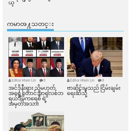
ယ္​
ကမာၻ႔သတင္း
Editor Htein Lin
0
Editor Htein Lin
0
အင်ဒိုနီးရှား သို့မဟုတ်
ဗာဆိုင်းမှသည် ငြိမ်းချမ်း
အရှေ့တောင်အာရှလစ်ဘ
ရေးဆီသို့
ရယ်ဒီမိုကရေစီ ရဲ့
အမှတ်အသား