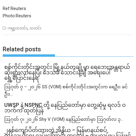
Ref:Reuters
Photo:Reuters
,
ကမ္ဘာ့သတင်း
သတင်း
Related posts
စစ်ကိုင်းတိုင်းအတွင်း မြို့နယ်တချို့မှာ ရေဘေးအန္တရာယ်
ဆိုးရွားလာနေပြီး ဒေသခံ သောင်းနဲ့ချီ အရေးပေါ်
ရွှေ့ပြောင်းနေရ
ဩဂုတ် ၇ – ၂၀၂၆ SS (VOM) စစ်ကိုင်းတိုင်းအတွင်းက ရေဦး၊ ခင်
ဦး၊...
UWSP နဲ့ NSPNC တို့ နေပြည်တော်မှာ တွေ့ဆုံမှု ရလဒ် ဝ
ဘက်က ထုတ်ပြန်
ဩဂုတ် ၇၊ ၂၀၂၆ Shy V (VOM) နေပြည်တော်မှာ ဩဂုတ်လ ၃...
၂နှစ်​ကျော်ပိတ်ထားတဲ့ အိန္ဒိယ – မြန်မာနယ်စပ်
ကုန်သွယ်ရေး လမ်းကြောင်း ကလေး – တမူလမ်းမ ပြန်ဖွင့်