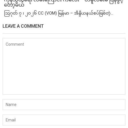
တော့မယ်
ဩဂုတ် ၇ ၊ ၂၀၂၆ CC (VOM) မြန်မာ – အိန္ဒိယနယ်စပ်ဖြစ်တဲ့...
LEAVE A COMMENT