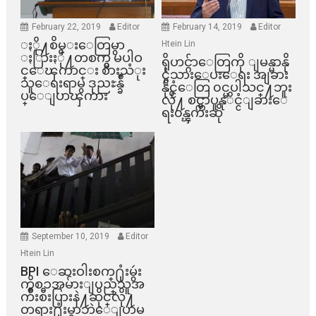
February 22, 2019
Editor
February 14, 2019
Editor
ႏို႔စိမ္းေတြမွာ
Htein Lin
ႏြားႏို႔တစက္မွ မပါဝ
ရိုဟင္ဂ်ာေတြကို ျမန္မာနို
င္ေၾကာင္း စားသံုး
င္ငံသားေပးေရး အျခား
သူေရးရာမွ ဒုညႊန္ခ်ဳ
နိုင္ငံေတြ ၀င္မပါသင္႔ဘူး
ပ္ေျပာၾကား
လို႔ စင္ကာပူနုိင္ငံျခားေ
ရး၀န္ၾကီးဆို
September 10, 2019
Editor
Htein Lin
BPI ​ေဆးဝါးစက္​႐ုံးမွဴး
ကိစၥအမ်ားျပည္​သူအ
က်ိဳးစီးပြားနဲ႔ဆိုင္​လို႔
တရား႐ုံးမွာဘဲေျပာမ