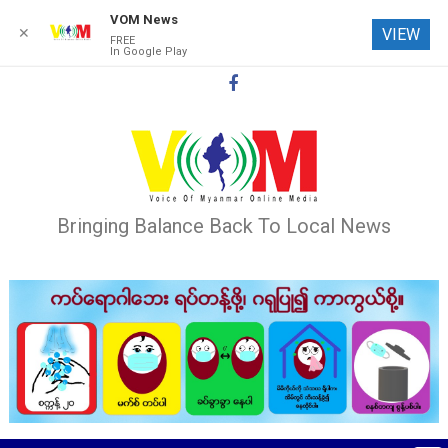
VOM News
✕
VIEW
FREE
In Google Play
Skip
to
content
Bringing Balance Back To Local News