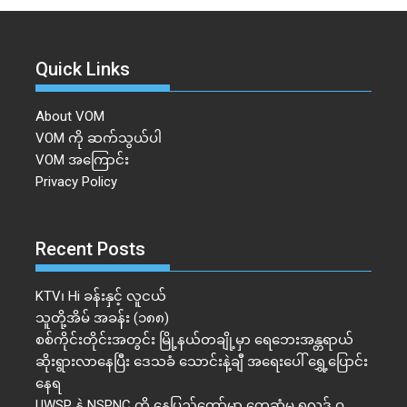
Quick Links
About VOM
VOM ကို ဆက်သွယ်ပါ
VOM အကြောင်း
Privacy Policy
Recent Posts
KTV၊ Hi ခန်းနှင့် လူငယ်
သူတို့အိမ် အခန်း (၁၈၈)
စစ်ကိုင်းတိုင်းအတွင်း မြို့နယ်တချို့မှာ ရေဘေးအန္တရာယ်
ဆိုးရွားလာနေပြီး ဒေသခံ သောင်းနဲ့ချီ အရေးပေါ် ရွှေ့ပြောင်း
နေရ
UWSP နဲ့ NSPNC တို့ နေပြည်တော်မှာ တွေ့ဆုံမှု ရလဒ် ဝ