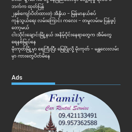
ဘက်က ထုတ်ပြန်
၂နှစ်​ကျော်ပိတ်ထားတဲ့ အိန္ဒိယ – မြန်မာနယ်စပ်
ကုန်သွယ်ရေး လမ်းကြောင်း ကလေး – တမူလမ်းမ ပြန်ဖွင့်
တော့မယ်
ငါးသိုင်းချောင်းမြို့နယ် အနိမ့်ပိုင်းနေရာတွေက အိမ်​တွေ
ရေနစ်မြုပ်နေ
မိုးကုတ်မြို့မှာ ရေကြီးပြီး မြေပြိုလို့ မိုးကုတ် – မန္တလေးလမ်း
မှာ ကားတွေပိတ်မိနေ
Ads