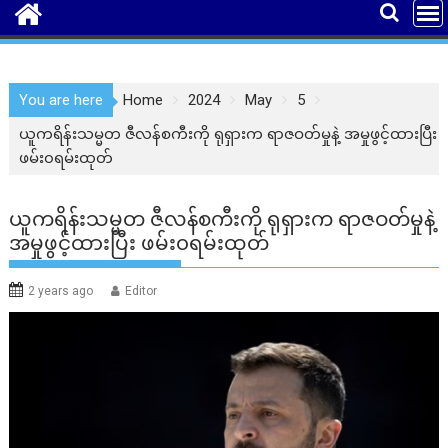
You are here
Home
2024
May
5
ယူကရိန်းသမ္မတ ဇီလန်စကီးကို ရုရှားက ရာဇဝတ်မှုနဲ့ အမှုဖွင့်ထားပြီး
ဖမ်း၀ရမ်းထုတ်
ယူကရိန်းသမ္မတ ဇီလန်စကီးကို ရုရှားက ရာဇဝတ်မှုနဲ့
အမှုဖွင့်ထားပြီး ဖမ်း၀ရမ်းထုတ်
2 years ago
Editor