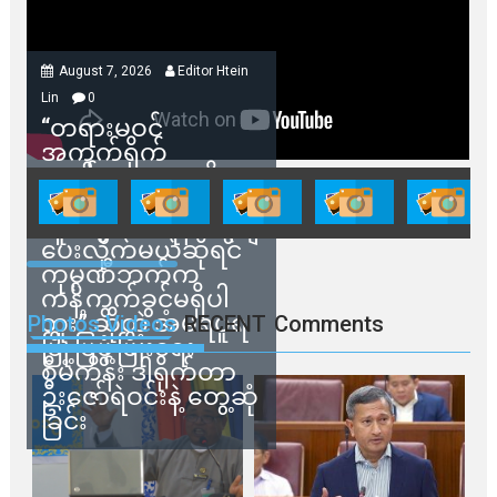
August 7, 2026
Editor Htein
Lin
0
“တရားမဝင်
အကွက်ရိုက်
ရောင်းချမှုတွေကို
သက်ဆိုင်ရာတာဝန်ရှိ
သူတွေက ဂရန်တွေချ
ပေးလိုက်မယ်ဆိုရင်
ကုမ္ပဏီဘက်က
ကန့်ကွက်ခွင့်မရှိပါ
ဘူး” ဆိုတဲ့ အမရပူရ
Photos Videos
RECENT
Comments
မြို့ပြဖွံ့ဖြိုးရေး
စီမံကိန်း ဒါရိုက်တာ
ဦးဇော်ရဲဝင်းနဲ့ တွေ့ဆုံ
ခြင်း