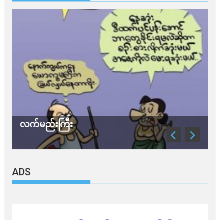
လက်မည်းကြီး
သ
ADS