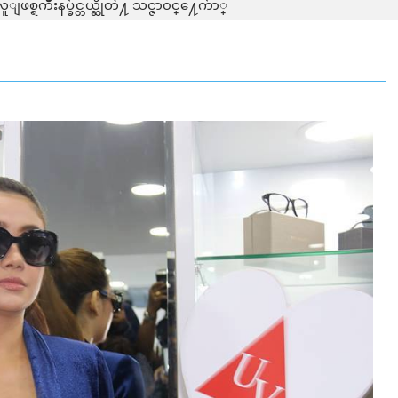
ူျဖစ္ရက်ိဳးနပ္ခ်င္တယ္ဆိုတဲ႔ သင္ဇာ၀င္႔ေက်ာ္