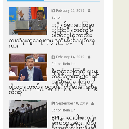
February 22, 2019
Editor
ႏို႔စိမ္းေတြမွာ
ႏြားႏို႔တစက္မွ မ
ပါဝင္ေၾကာင္း
စားသံုးသူေရးရာမွ ဒုညႊန္ခ်ဳပ္ေျပာၾ
ကား
February 14, 2019
Editor Htein Lin
ရိုဟင္ဂ်ာေတြကို ျမန္
မာနိုင္ငံသားေပးေရး
အျခားနိုင္ငံေတြ ၀င္မ
ပါသင္႔ဘူးလို႔ စင္ကာပူနုိင္ငံျခားေရး၀န္ၾ
ကီးဆို
September 10, 2019
Editor Htein Lin
BPI ​ေဆးဝါးစက္​႐ုံး
မွဴးကိစၥအမ်ားျပည္​
သူအက်ိဳးစီးပြားနဲ႔ဆို