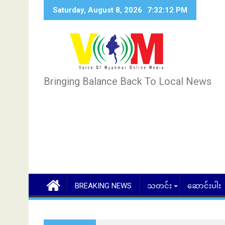
Skip
Saturday, August 8, 2026
7:32:13 PM
to
content
Bringing Balance Back To Local News
BREAKING NEWS
သတင်း
ဆောင်းပါး