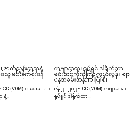
 ဇာတ်ညွှန်းဆရာနဲ့
ကဗျာဆရာ၊ ရုပ်ရှင် ဒါရိုက်တာ
်သူ မင်းခိုက်စိုးစန်
မင်းထင်ကိုကိုကြီး ကွယ်လွန် ၊ စျာ
ပနအခမ်းအနားပါပြီးစီး
၂၆ GG (VOM) စာရေးဆရာ ၊
ဇွန် ၂ ၊ ၂၀၂၆ GG (VOM) ကဗျာဆရာ ၊
ဲ့...
ရုပ်ရှင် ဒါရိုက်တာ...