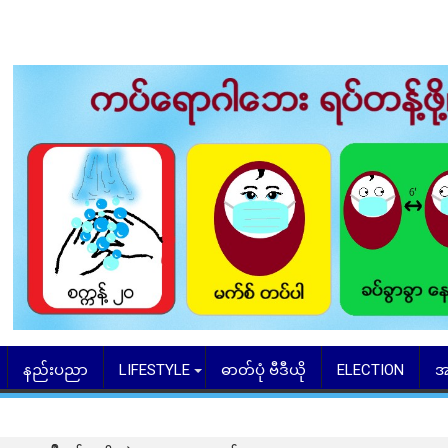
နည်းပညာ
LIFESTYLE
ဓာတ်ပုံ ဗီဒီယို
ELECTION
အ