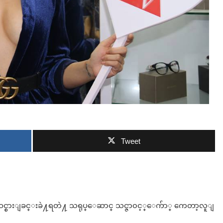
ဘာလျှော့မလဲ
Tweet
ိတ္ဝင္စားျခင္းခဲ႔ရတဲ႔ သရုပ္ေဆာင္ သင္ဇာ၀င့္ေက်ာ္ ကေတာ့လူျ