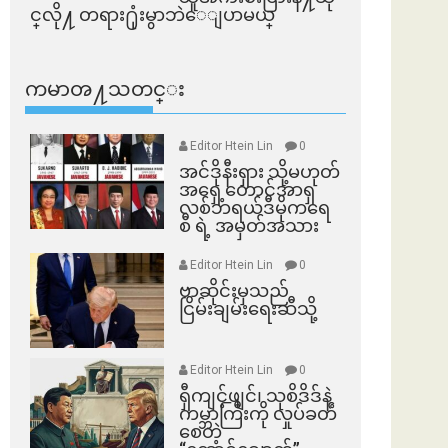
င္​လို႔ တရား႐ုံးမွာဘဲေျပာမယ္​
ကမာၻ႔သတင္း
Editor Htein Lin
0
အင်ဒိုနီးရှား သို့မဟုတ်
အရှေ့တောင်အာရှ
လစ်ဘရယ်ဒီမိုကရေ
စီ ရဲ့ အမှတ်အသား
Editor Htein Lin
0
ဗာဆိုင်းမှသည်
ငြိမ်းချမ်းရေးဆီသို့
Editor Htein Lin
0
ရှီကျင့်ဖျင်၊ သုစိဒိဒ်နဲ့
ကမ္ဘာကြီးကို လှုပ်ခတ်
စေတဲ့