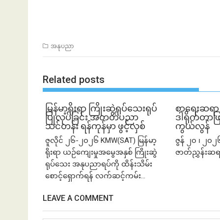
အနုပညာ
Related posts
မြန်မာ့ရိုးရာ ကြိုးဆွဲရုပ်သေးရုပ်
စာရေးဆရာ ၊
ပြုလုပ်ခြင်း အတတ်ပညာ
ဒါရိုက်တာဖြစ
သင်တန်း ရန်ကုန်မှာ ဖွင့်လှစ်
ကွယ်လွန်
ဇူလိုင် ၂၆-၂၀၂၆ KMW(SAT) မြန်မာ့
ဇွန် ၂၀ ၊ ၂၀
ရိုးရာ ယဉ်ကျေးမှုအမွေအနှစ် ကြိုးဆွဲ
ဇာတ်ညွှန်းဆရာ န
ရုပ်သေး အနုပညာရပ်ကို ထိန်းသိမ်း
စောင့်ရှောက်ရန် လက်ဆင့်ကမ်း...
LEAVE A COMMENT