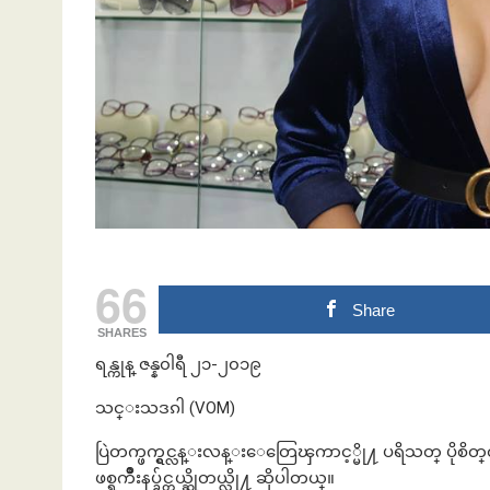
ဘဏ်နဲ့အကြွေး
66
Share
SHARES
ရန္ကုန္ ဇန္န၀ါရီ ၂၁-၂၀၁၉
သင္းသဒၵါ (VOM)
ပြဲတက္ဖက္ရွင္လန္းလန္းေတြေၾကာင့္မို႔ ပရိသတ္ ပိုစ
ဖစ္ရက်ိဳးနပ္ခ်င္တယ္ဆိုတယ္လို႔ ဆိုပါတယ္။