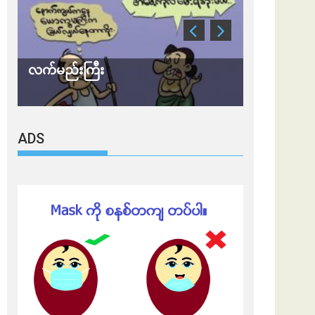
လက်မည်းကြီး
သတိ အိုမီခရ
ADS