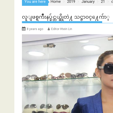
You are here
Home
2019
January
21
လ
လူျဖစ္ရက်ိဳးနပ္ခ်င္တယ္ဆိုတဲ႔ သင္ဇာ၀င္႔ေက်ာ္
8 years ago
Editor Htein Lin