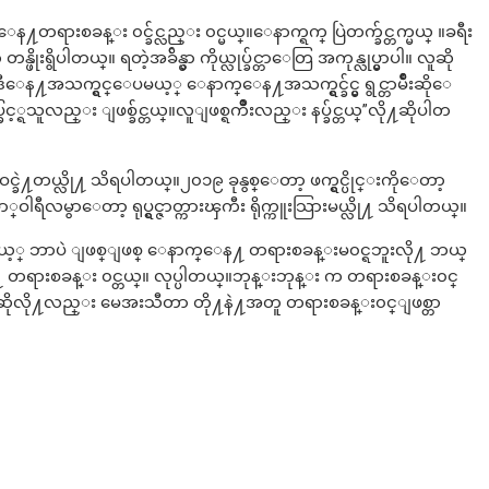
ားစခန္း ၀င္ခ်င္လည္း ၀င္မယ္။ေနာက္ရက္ ပြဲတက္ခ်င္တက္မယ္ ။ခရီး
ုးရွိပါတယ္။ ရတဲ့အခ်ိန္မွာ ကိုယ္လုပ္ခ်င္တာေတြ အကုန္လုပ္မွာပါ။ လူဆို
႔အသက္ရွင္ေပမယ့္ ေနာက္ေန႔အသက္ရွင္ခ်င္မွ ရွင္တာမ်ိဳးဆိုေ
ပ္ခြင့္ရသူလည္း ျဖစ္ခ်င္တယ္။လူျဖစ္ရက်ိဳးလည္း နပ္ခ်င္တယ္”လို႔ဆိုပါတ
႔တယ္လို႔ သိရပါတယ္။၂၀၁၉ ခုနွစ္ေတာ့ ဖက္ရွင္ပိုင္းကိုေတာ့
ီလမွာေတာ့ ရုပ္ရွင္ဇာတ္ကားၾကီး ရိုက္ကူးသြားမယ္လို႔ သိရပါတယ္။
ိုယ့္ ဘာပဲ ျဖစ္ျဖစ္ ေနာက္ေန႔ တရားစခန္းမ၀င္ရဘူးလို႔ ဘယ္
 တရားစခန္း ၀င္တယ္။ လုပ္ပါတယ္။ဘုန္းဘုန္း က တရားစခန္း၀င္
ဆိုလို႔လည္း မေအးသီတာ တို႔နဲ႔အတူ တရားစခန္း၀င္ျဖစ္တာ