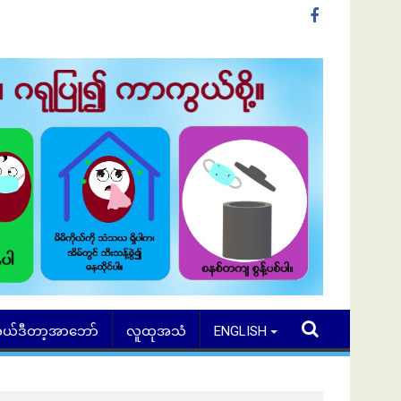
ယ်ဒီတာ့အာဘော်
လူထုအသံ
ENGLISH