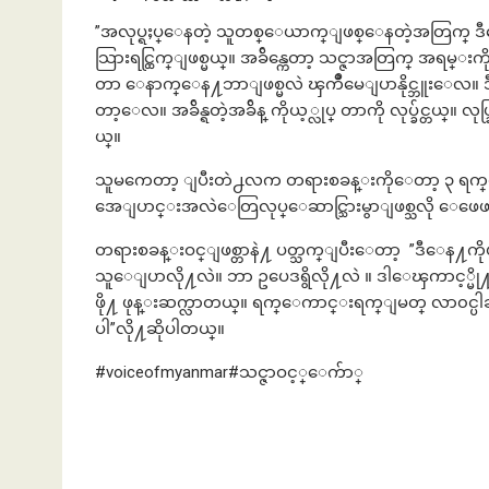
”အလုပ္ရႈပ္ေနတဲ့ သူတစ္ေယာက္ျဖစ္ေနတဲ့အတြက္ ဒီေန႔တရ
သြားရင္ထြက္ျဖစ္မယ္။ အခ်ိန္ကေတာ့ သင္ဇာအတြက္ အရမ္းကို တန္ဖိ
တာ ေနာက္ေန႔ဘာျဖစ္မလဲ ၾကိဳမေျပာနိုင္ဘူးေလ။ ဒီေန
တာ့ေလ။ အခ်ိန္ရတဲ့အခ်ိန္ ကိုယ့္လုပ္ တာကို လုပ္ခ်င္တယ္။ လု
ယ္။
သူမကေတာ့ ျပီးတဲ႕လက တရားစခန္းကိုေတာ့ ၃ ရက္ဝင္ခဲ
အေျပာင္းအလဲေတြလုပ္ေဆာင္သြားမွာျဖစ္သလို ေဖေဖာ္ဝါရ
တရားစခန္းဝင္ျဖစ္တာနဲ႔ ပတ္သက္ျပီးေတာ့ ”ဒီေန႔က
သူေျပာလို႔လဲ။ ဘာ ဥပေဒရွိလို႔လဲ ။ ဒါေၾကာင့္မို႔
ဖို႔ ဖုန္းဆက္လာတယ္။ ရက္ေကာင္းရက္ျမတ္ လာ၀င္ပါ
ပါ”လို႔ဆိုပါတယ္။
#voiceofmyanmar#သင္ဇာဝင့္ေက်ာ္