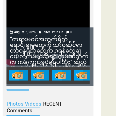
August 7, 2026
Editor Htein Lin
0
“တရားမဝင်အကွက်ရိုက်
ရောင်းချမှုတွေကို သက်ဆိုင်ရာ
တာဝန်ရှိသူတွေက ဂရန်တွေချ
ပေးလိုက်မယ်ဆိုရင် ကုမ္ပဏီဘက်
က ကန့်ကွက်ခွင့်မရှိပါဘူး” ဆိုတဲ့
အမရပူရမြို့ပြဖွံ့ဖြိုးရေးစီမံကိန်း
ဒါရိုက်တာ ဦးဇော်ရဲဝင်းနဲ့ တွေ့ဆုံ
ခြင်း
Photos Videos
RECENT
Comments