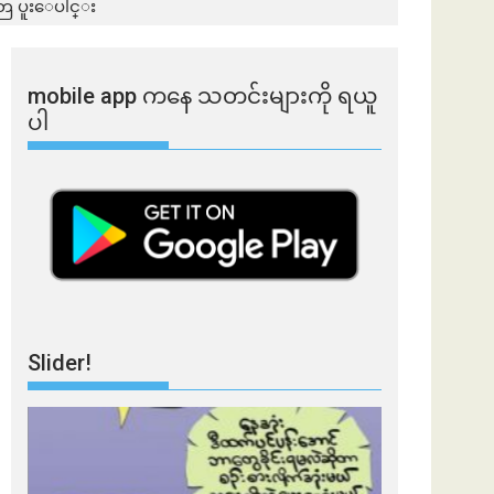
ေတြ ပူးေပါင္း
mobile app ​​ကနေ ​​သတင်းများကို ရယူ
ပါ
Slider!