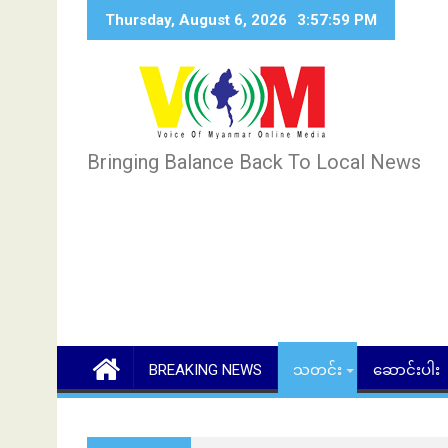
Skip
Thursday, August 6, 2026
3:58:01 PM
to
content
Bringing Balance Back To Local News
BREAKING NEWS
သတင်း
ဆောင်းပါး