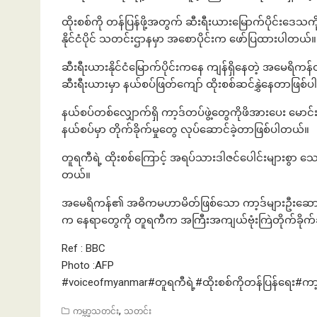
ထိုးစစ်ကို တန်ပြန်ဖို့အတွက် ဆီးရီးယားမြောက်ပိုင်းဒေသက
နိုင်ငံပိုင် သတင်းဌာနမှာ အစောပိုင်းက ဖော်ပြထားပါတယ်။
ဆီးရီးယားနိုင်ငံမြောက်ပိုင်းကနေ ကျန်ရှိနေတဲ့ အမေရိကန်
ဆီးရီးယားမှာ နယ်စပ်ဖြတ်ကျော် ထိုးစစ်ဆင်နွှဲနေတာဖြစ်
နယ်စပ်တစ်လျှောက်ရှိ ကာ့ဒ်တပ်ဖွဲ့တွေကိုဖိအားပေး မောင
နယ်စပ်မှာ တိုက်ခိုက်မှုတွေ လုပ်ဆောင်ခဲ့တာဖြစ်ပါတယ်။
တူရကီရဲ့ ထိုးစစ်ကြောင့် အရပ်သားဒါဇင်ပေါင်းများစွာ သေ
တယ်။
အမေရိကန်၏ အဓိကမဟာမိတ်ဖြစ်သော ကာ့ဒ်များဦးဆောင်သ
က နေရာတွေကို တူရကီက အကြီးအကျယ်ဗုံးကြဲတိုက်ခိုက်ခဲ့ပြီ
Ref : BBC
Photo :AFP
#voiceofmyanmar#တူရကီရဲ့#ထိုးစစ်ကိုတန်ပြန်ရေး#ကာ့တ
,
ကမ္ဘာ့သတင်း
သတင်း