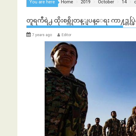
You are here
Home
2019
October
14
တူရကီရဲ႕ ထိုးစစ္ကိုတန္ျပန္ေရး ကာ႔ဒ္တပ
7 years ago
Editor