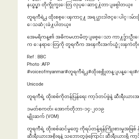
နယ္စပ္မွာ တိုက္ခိုက္မႈေတြ လုပ္ေဆာင္ခ႔ဲတာျဖစ္ပါတယ္။
တူရကီရဲ႕ ထိုးစစ္ေၾကာင္႔ အရပ္သားဒါဇင္ေပါင္းမ်ား
ေသဆံုးခဲ႔ပါတယ္။
အေမရိကန္၏ အဓိကမဟာမိတ္ျဖစ္ေသာ ကာ႔ဒ္မ်ားဦးေဆာင္
က ေနရာေတြကို တူရကီက အၾကီးအက်ယ္ဗံုးၾကဲတိုက္ခိုက္ခဲ
Ref : BBC
Photo :AFP
#voiceofmyanmar#တူရကီရဲ႕#ထိုးစစ္ကိုတန္ျပန္ေရး#
Unicode
တူရကီရဲ့ ထိုးစစ်ကိုတန်ပြန်ရေး ကာ့ဒ်တပ်ဖွဲနဲ့ ဆီးရီးယားအ
ဒမတ်စကတ်၊ အောက်တိုဘာ-၁၄-၂၀၁၉
မျိုးဆက် (VOM)
တူရကီရဲ့ ထိုးစစ်ဆင်မှုတွေ ကိုရပ်တန့်ရန်ကြိုးစားမှုအဖြစ် နိ
ဆီးရီးယားအစိုးရနဲ့ သဘောတူခဲ့ကြောင်း ဆီးရီးယားရှိ ကာ