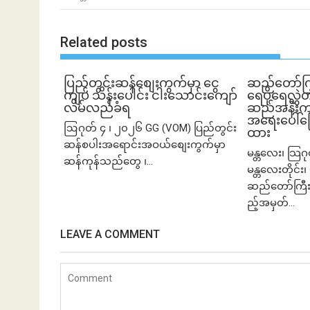
Related posts
ပြည်တွင်းဆန်စျေးကွက်မှာ ငွေ
ဆည်တော်က
ကျပ် သိန်းပေါင်း ငါး​သောင်းကျော်
ရေပိုရေလွှဲတ
လိမ်လည်ခံရ
ဆည်အနီးက က
အရေးပေါ်ပြေ
ဩဂုတ် ၄ ၊ ၂၀၂၆ GG (VOM) ပြည်တွင်း
ထား
ဆန်စပါးအရောင်းအဝယ်စျေးကွက်မှာ
မန္တလေး၊ သြဂ
ဆန်ကုန်သည်တွေ ၊...
မန္တလေးတိုင်း၊ 
ဆည်တော်ကြီး
ည့်အမှတ်...
LEAVE A COMMENT