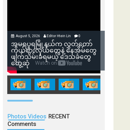
August 5, 2026
Editor Htein Lin
0
အမရပူရမြို့နယ်က လွှတ်တော်
ကိုယ်စားလှယ်တွေနဲ့ နေအိမ်တွေ
ဖျက်သိမ်းခံရမယ့် ဒေသခံတွေ
တွေ့ဆုံ
Photos Videos
RECENT
Comments