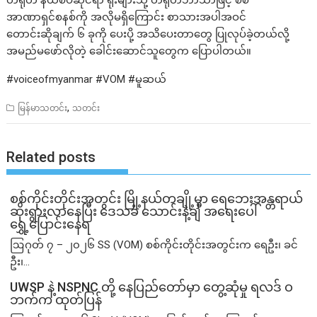
တရုတ် နယ်စပ်ဆိုင်ရာ ရုံးများသို့ တရုတ်ဘာသာဖြင့် စစ်
အာဏာရှင်စနစ်ကို အလိုမရှိကြောင်း စာသားအပါအဝင်
တောင်းဆိုချက် ၆ ခုကို ပေးပို့ အသိပေးတာတွေ ပြုလုပ်ခဲ့တယ်လို့
အမည်မဖော်လိုတဲ့ ခေါင်းဆောင်သူတွေက ပြောပါတယ်။
#voiceofmyanmar #VOM #မူဆယ်
,
မြန်မာသတင်း
သတင်း
Related posts
စစ်ကိုင်းတိုင်းအတွင်း မြို့နယ်တချို့မှာ ရေဘေးအန္တရာယ်
ဆိုးရွားလာနေပြီး ဒေသခံ သောင်းနဲ့ချီ အရေးပေါ်
ရွှေ့ပြောင်းနေရ
ဩဂုတ် ၇ – ၂၀၂၆ SS (VOM) စစ်ကိုင်းတိုင်းအတွင်းက ရေဦး၊ ခင်
ဦး၊...
UWSP နဲ့ NSPNC တို့ နေပြည်တော်မှာ တွေ့ဆုံမှု ရလဒ် ဝ
ဘက်က ထုတ်ပြန်