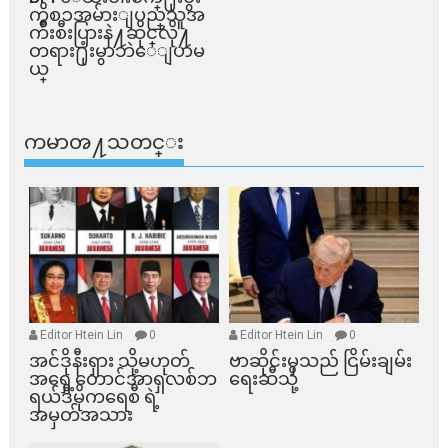
ကိစၥအမ်ားျပည္​သူအ
က်ိဳးစီးပြားနဲ႔ဆိုင္​လို႔
တရား႐ုံးမွာဘဲေျပာမ
ယ္​
ကမာၻ႔သတင္း
Editor Htein Lin
0
Editor Htein Lin
0
အင်ဒိုနီးရှား သို့မဟုတ်
ဗာဆိုင်းမှသည် ငြိမ်းချမ်း
အရှေ့တောင်အာရှလစ်ဘ
ရေးဆီသို့
ရယ်ဒီမိုကရေစီ ရဲ့
အမှတ်အသား