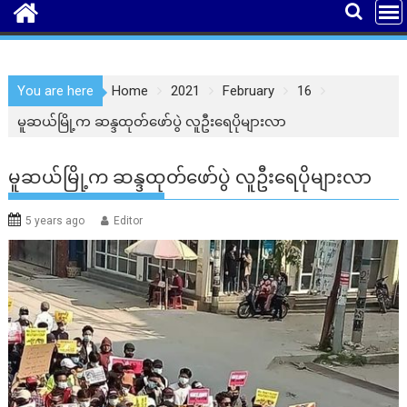
You are here
Home
2021
February
16
မူဆယ်မြို့က ဆန္ဒထုတ်ဖော်ပွဲ လူဦးရေပိုများလာ
မူဆယ်မြို့က ဆန္ဒထုတ်ဖော်ပွဲ လူဦးရေပိုများလာ
5 years ago
Editor