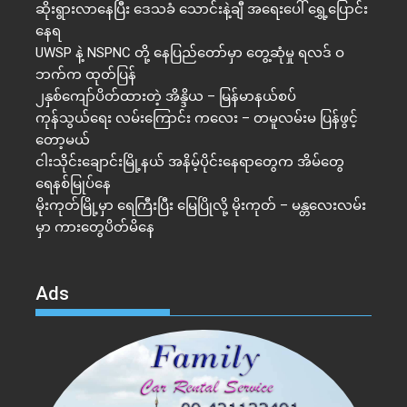
ဆိုးရွားလာနေပြီး ဒေသခံ သောင်းနဲ့ချီ အရေးပေါ် ရွှေ့ပြောင်း
နေရ
UWSP နဲ့ NSPNC တို့ နေပြည်တော်မှာ တွေ့ဆုံမှု ရလဒ် ဝ
ဘက်က ထုတ်ပြန်
၂နှစ်​ကျော်ပိတ်ထားတဲ့ အိန္ဒိယ – မြန်မာနယ်စပ်
ကုန်သွယ်ရေး လမ်းကြောင်း ကလေး – တမူလမ်းမ ပြန်ဖွင့်
တော့မယ်
ငါးသိုင်းချောင်းမြို့နယ် အနိမ့်ပိုင်းနေရာတွေက အိမ်​တွေ
ရေနစ်မြုပ်နေ
မိုးကုတ်မြို့မှာ ရေကြီးပြီး မြေပြိုလို့ မိုးကုတ် – မန္တလေးလမ်း
မှာ ကားတွေပိတ်မိနေ
Ads