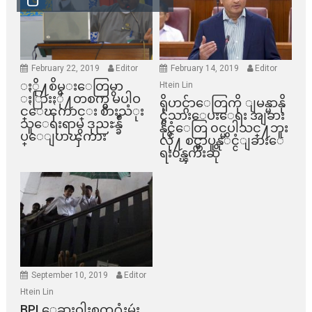
February 22, 2019
Editor
February 14, 2019
Editor
ႏို႔စိမ္းေတြမွာ
Htein Lin
ႏြားႏို႔တစက္မွ မပါဝ
ရိုဟင္ဂ်ာေတြကို ျမန္မာနို
င္ေၾကာင္း စားသံုး
င္ငံသားေပးေရး အျခား
သူေရးရာမွ ဒုညႊန္ခ်ဳ
နိုင္ငံေတြ ၀င္မပါသင္႔ဘူး
ပ္ေျပာၾကား
လို႔ စင္ကာပူနုိင္ငံျခားေ
ရး၀န္ၾကီးဆို
September 10, 2019
Editor
Htein Lin
BPI ​ေဆးဝါးစက္​႐ုံးမွဴး