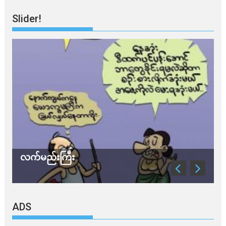
Slider!
လက်မည်းကြီး
သ
ADS