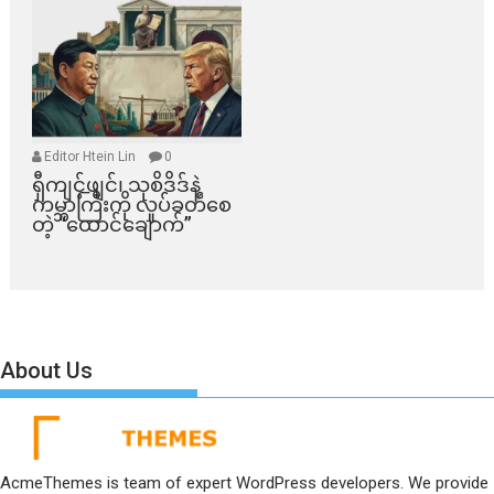
Editor Htein Lin
0
ရှီကျင့်ဖျင်၊ သုစိဒိဒ်နဲ့
ကမ္ဘာကြီးကို လှုပ်ခတ်စေ
တဲ့ “ထောင်ချောက်”
About Us
AcmeThemes is team of expert WordPress developers. We provide