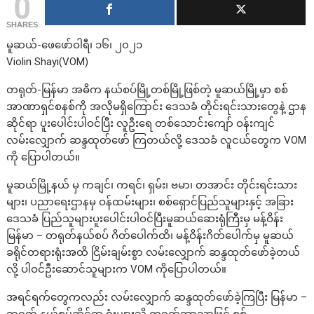
0
SHARES
မူဆယ်-ဖေဖော်ဝါရီ၊ ၁၆၊ ၂၀၂၁
Violin Shayi(VOM)
တရုတ်-မြန်မာ အဓိက နယ်စပ်မြို့တစ်မြို့ဖြစ်တဲ့ မူဆယ်မြို့မှာ စစ်
အာဏာရှင်စနစ်ကို အလိုမရှိကြောင်း ဒေသခံ တိုင်းရင်းသားတွေနဲ့ ဌာန
ဆိုင်ရာ ပူးပေါင်းပါဝင်ပြီး လူဦးရေ တစ်သောင်းကျော် ဝန်းကျင်
လမ်းလျှောက် ဆန္ဒထုတ်ဖော် ကြတယ်လို့ ဒေသခံ လူငယ်တွေက VOM
ကို ပြောပါတယ်။
မူဆယ်မြို့နယ် မှ ကချင်၊ ကရင်၊ ရှမ်း၊ ဗမာ၊ တအာင်း တိုင်းရင်းသား
များ၊ ပညာရေးဌာနမှ ဝန်ထမ်းများ၊ စစ်ရှောင်ပြည်သူများနှင့် အခြား
ဒေသခံ ပြည်သူများပူးပေါင်းပါဝင်ပြီးမူဆယ်ဆေးရုံကြီးမှ မန့်ဝိန်း
မြန်မာ – တရုတ်နယ်စပ် ဂိတ်ပေါက်ထိ၊ မန့်ဝိန်းဂိတ်ပေါက်မှ မူဆယ်
ခရိုင်တရားရုံးအထိ ငြိမ်းချမ်းစွာ လမ်းလျှောက် ဆန္ဒထုတ်ဖော်ခဲ့တယ်
လို့ ပါဝင်ဦးဆောင်သူများက VOM ကိုပြောပါတယ်။
အရင်ရက်တွေကလည်း လမ်းလျှောက် ဆန္ဒထုတ်ဖော်ခဲ့ကြပြီး မြန်မာ –