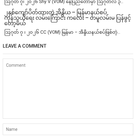
ဩဂုတ် ၇၊ ၂၀၂၆ Shy V (VOM) နေပြည်တော်မှာ ဩဂုတ်လ ၃...
၂နှစ်​ကျော်ပိတ်ထားတဲ့ အိန္ဒိယ – မြန်မာနယ်စပ်
ကုန်သွယ်ရေး လမ်းကြောင်း ကလေး – တမူလမ်းမ ပြန်ဖွင့်
တော့မယ်
ဩဂုတ် ၇ ၊ ၂၀၂၆ CC (VOM) မြန်မာ – အိန္ဒိယနယ်စပ်ဖြစ်တဲ့...
LEAVE A COMMENT