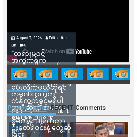
August 7, 2026
Editor Htein
Lin
0
“တရားမဝင်
အကွက်ရိုက်
ရောင်းချမှုတွေကို
သက်ဆိုင်ရာတာဝန်ရှိ
သူတွေက ဂရန်တွေချ
ပေးလိုက်မယ်ဆိုရင်
ကုမ္ပဏီဘက်က
ကန့်ကွက်ခွင့်မရှိပါ
ဘူး” ဆိုတဲ့ အမရပူရ
Photos Videos
RECENT
Comments
မြို့ပြဖွံ့ဖြိုးရေး
စီမံကိန်း ဒါရိုက်တာ
ဦးဇော်ရဲဝင်းနဲ့ တွေ့ဆုံ
ခြင်း