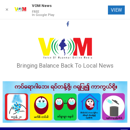
VOM News
✕
VIEW
FREE
In Google Play
Skip
to
content
Bringing Balance Back To Local News