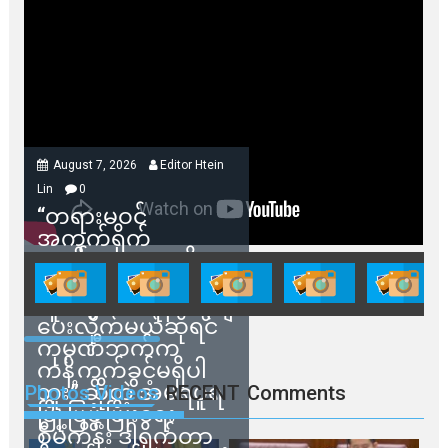
August 7, 2026
Editor Htein
Lin
0
“တရားမဝင်
အကွက်ရိုက်
ရောင်းချမှုတွေကို
သက်ဆိုင်ရာတာဝန်ရှိ
သူတွေက ဂရန်တွေချ
ပေးလိုက်မယ်ဆိုရင်
ကုမ္ပဏီဘက်က
ကန့်ကွက်ခွင့်မရှိပါ
ဘူး” ဆိုတဲ့ အမရပူရ
Photos Videos
RECENT
Comments
မြို့ပြဖွံ့ဖြိုးရေး
စီမံကိန်း ဒါရိုက်တာ