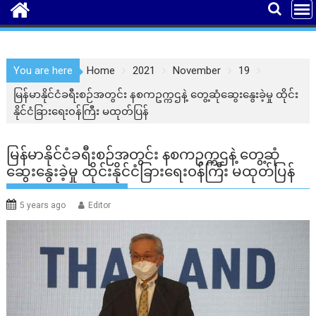
You are here
Home
2021
November
19
မြန်မာနိုင်ငံခရီးစဉ်အတွင်း နစကဥက္ကဌနဲ့ တွေ့ဆုံဆွေးနွေးခဲ့မှု ထိုင်း
နိုင်ငံခြားရေး၀န်ကြီး မထုတ်ပြန်
မြန်မာနိုင်ငံခရီးစဉ်အတွင်း နစကဥက္ကဌနဲ့ တွေ့ဆုံ
ဆွေးနွေးခဲ့မှု ထိုင်းနိုင်ငံခြားရေး၀န်ကြီး မထုတ်ပြန်
5 years ago
Editor