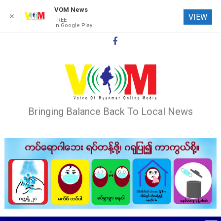
VOM News
✕
VIEW
FREE
In Google Play
Skip
to
content
Bringing Balance Back To Local News