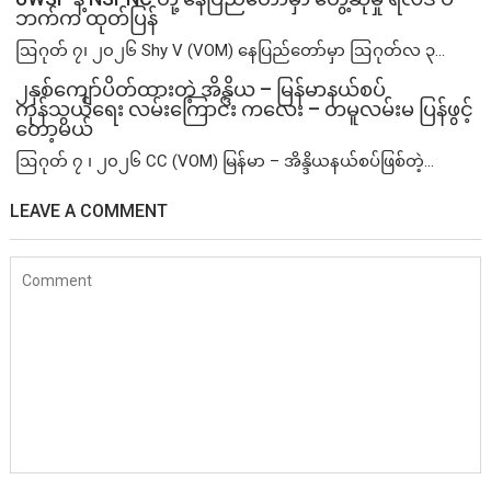
ဘက်က ထုတ်ပြန်
ဩဂုတ် ၇၊ ၂၀၂၆ Shy V (VOM) နေပြည်တော်မှာ ဩဂုတ်လ ၃...
၂နှစ်​ကျော်ပိတ်ထားတဲ့ အိန္ဒိယ – မြန်မာနယ်စပ်
ကုန်သွယ်ရေး လမ်းကြောင်း ကလေး – တမူလမ်းမ ပြန်ဖွင့်
တော့မယ်
ဩဂုတ် ၇ ၊ ၂၀၂၆ CC (VOM) မြန်မာ – အိန္ဒိယနယ်စပ်ဖြစ်တဲ့...
LEAVE A COMMENT