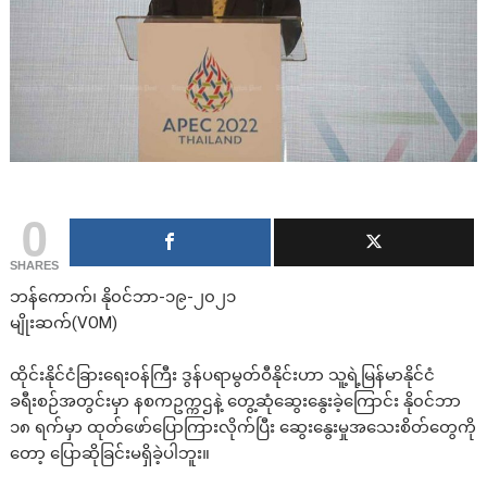
0
SHARES
ဘန်ကောက်၊ နို၀င်ဘာ-၁၉-၂၀၂၁
မျိုးဆက်(VOM)
ထိုင်းနိုင်ငံခြားရေး၀န်ကြီး ဒွန်ပရာမွတ်ဝီနိုင်းဟာ သူ့ရဲ့မြန်မာနိုင်ငံ
ခရီးစဉ်အတွင်းမှာ နစကဥက္ကဌနဲ့ တွေ့ဆုံဆွေးနွေးခဲ့ကြောင်း နို၀င်ဘာ
၁၈ ရက်မှာ ထုတ်ဖော်ပြောကြားလိုက်ပြီး ဆွေးနွေးမှုအသေးစိတ်တွေကို
တော့ ပြောဆိုခြင်းမရှိခဲ့ပါဘူး။