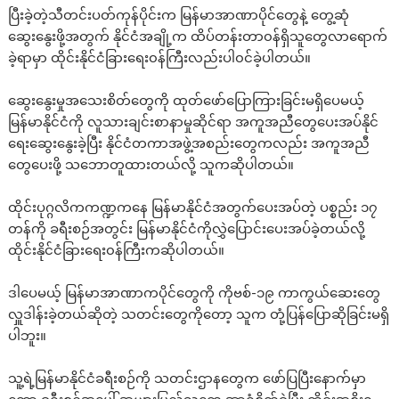
ပြီးခဲ့တဲ့သီတင်းပတ်ကုန်ပိုင်းက မြန်မာအာဏာပိုင်တွေနဲ့ တွေ့ဆုံ
ဆွေးနွေးဖို့အတွက် နိုင်ငံအချို့က ထိပ်တန်းတာ၀န်ရှိသူတွေလာရောက်
ခဲ့ရာမှာ ထိုင်းနိုင်ငံခြားရေး၀န်ကြီးလည်းပါ၀င်ခဲ့ပါတယ်။
ဆွေးနွေးမှုအသေးစိတ်တွေကို ထုတ်ဖော်ပြောကြားခြင်းမရှိပေမယ့်
မြန်မာနိုင်ငံကို လူသားချင်းစာနာမှုဆိုင်ရာ အကူအညီတွေပေးအပ်နိုင်
ရေးဆွေးနွေးခဲ့ပြီး နိုင်ငံတကာအဖွဲ့အစည်းတွေကလည်း အကူအညီ
တွေပေးဖို့ သဘောတူထားတယ်လို့ သူကဆိုပါတယ်။
ထိုင်းပုဂ္ဂလိကကဏ္ဍကနေ မြန်မာနိုင်ငံအတွက်ပေးအပ်တဲ့ ပစ္စည်း ၁၇
တန်ကို ခရီးစဉ်အတွင်း မြန်မာနိုင်ငံကိုလွှဲပြောင်းပေးအပ်ခဲ့တယ်လို့
ထိုင်းနိုင်ငံခြားရေး၀န်ကြီးကဆိုပါတယ်။
ဒါပေမယ့် မြန်မာအာဏာကပိုင်တွေကို ကိုဗစ်-၁၉ ကာကွယ်ဆေးတွေ
လှူဒါန်းခဲ့တယ်ဆိုတဲ့ သတင်းတွေကိုတော့ သူက တုံ့ပြန်ပြောဆိုခြင်းမရှိ
ပါဘူး။
သူ့ရဲ့မြန်မာနိုင်ငံခရီးစဉ်ကို သတင်းဌာနတွေက ဖော်ပြပြီးနောက်မှာ