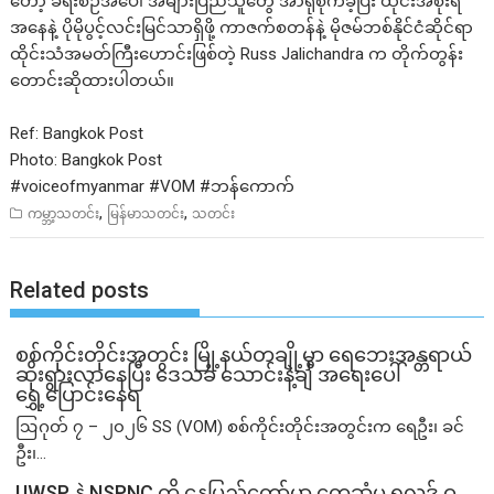
တော့ ခရီးစဉ်အပေါ် အများပြည်သူတွေ အာရုံစိုက်ခဲ့ပြီး ထိုင်းအစိုးရ
အနေနဲ့ ပိုမိုပွင့်လင်းမြင်သာရှိဖို့ ကာဇက်စတန်နဲ့ မိုဇမ်ဘစ်နိုင်ငံဆိုင်ရာ
ထိုင်းသံအမတ်ကြီးဟောင်းဖြစ်တဲ့ Russ Jalichandra က တိုက်တွန်း
တောင်းဆိုထားပါတယ်။
Ref: Bangkok Post
Photo: Bangkok Post
#voiceofmyanmar
#VOM
#ဘန
်ကောက်
,
,
ကမ္ဘာ့သတင်း
မြန်မာသတင်း
သတင်း
Related posts
စစ်ကိုင်းတိုင်းအတွင်း မြို့နယ်တချို့မှာ ရေဘေးအန္တရာယ်
ဆိုးရွားလာနေပြီး ဒေသခံ သောင်းနဲ့ချီ အရေးပေါ်
ရွှေ့ပြောင်းနေရ
ဩဂုတ် ၇ – ၂၀၂၆ SS (VOM) စစ်ကိုင်းတိုင်းအတွင်းက ရေဦး၊ ခင်
ဦး၊...
UWSP နဲ့ NSPNC တို့ နေပြည်တော်မှာ တွေ့ဆုံမှု ရလဒ် ဝ