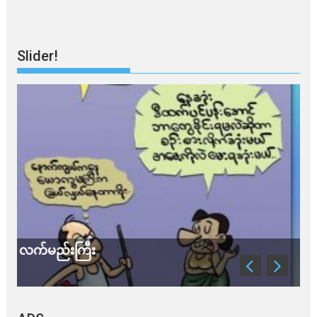
Slider!
သတိ အိုမီခရွန်တဲ့