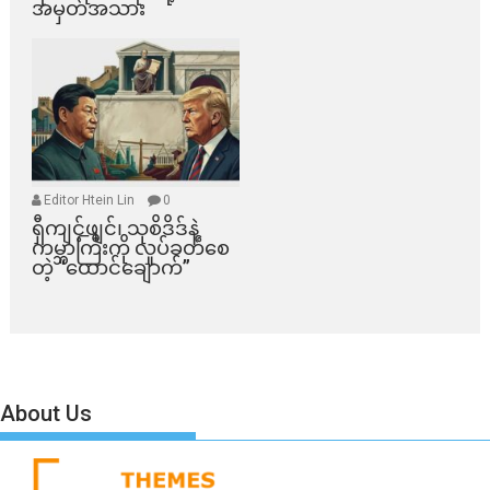
အမှတ်အသား
Editor Htein Lin
0
ရှီကျင့်ဖျင်၊ သုစိဒိဒ်နဲ့
ကမ္ဘာကြီးကို လှုပ်ခတ်စေ
တဲ့ “ထောင်ချောက်”
About Us