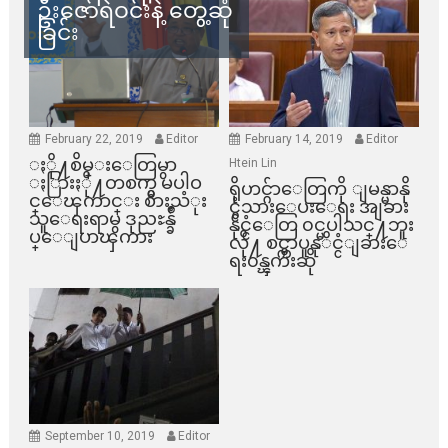
ဦးဇော်ရဲဝင်းနဲ့ တွေ့ဆုံ
ခြင်း
February 22, 2019
Editor
February 14, 2019
Editor
ႏို႔စိမ္းေတြမွာ
Htein Lin
ႏြားႏို႔တစက္မွ မပါဝ
ရိုဟင္ဂ်ာေတြကို ျမန္မာနို
င္ေၾကာင္း စားသံုး
င္ငံသားေပးေရး အျခား
သူေရးရာမွ ဒုညႊန္ခ်ဳ
နိုင္ငံေတြ ၀င္မပါသင္႔ဘူး
ပ္ေျပာၾကား
လို႔ စင္ကာပူနုိင္ငံျခားေ
ရး၀န္ၾကီးဆို
September 10, 2019
Editor