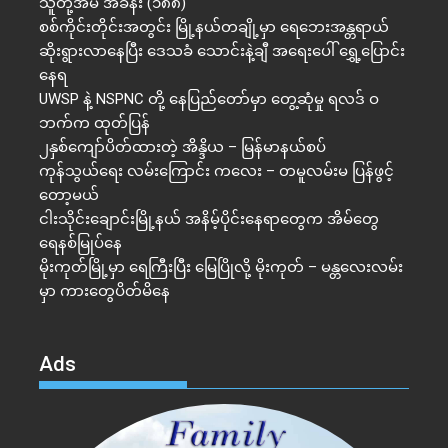
သူတို့အိမ် အခန်း (၁၈၈)
စစ်ကိုင်းတိုင်းအတွင်း မြို့နယ်တချို့မှာ ရေဘေးအန္တရာယ်
ဆိုးရွားလာနေပြီး ဒေသခံ သောင်းနဲ့ချီ အရေးပေါ် ရွှေ့ပြောင်း
နေရ
UWSP နဲ့ NSPNC တို့ နေပြည်တော်မှာ တွေ့ဆုံမှု ရလဒ် ဝ
ဘက်က ထုတ်ပြန်
၂နှစ်​ကျော်ပိတ်ထားတဲ့ အိန္ဒိယ – မြန်မာနယ်စပ်
ကုန်သွယ်ရေး လမ်းကြောင်း ကလေး – တမူလမ်းမ ပြန်ဖွင့်
တော့မယ်
ငါးသိုင်းချောင်းမြို့နယ် အနိမ့်ပိုင်းနေရာတွေက အိမ်​တွေ
ရေနစ်မြုပ်နေ
မိုးကုတ်မြို့မှာ ရေကြီးပြီး မြေပြိုလို့ မိုးကုတ် – မန္တလေးလမ်း
မှာ ကားတွေပိတ်မိနေ
Ads