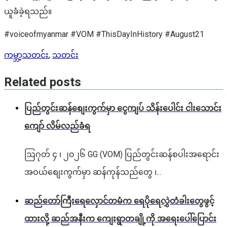
ယူခံခဲ့ရသည်။
#voiceofmyanmar #VOM #ThisDayInHistory #August21
ကမ္ဘာ့သတင်း
,
သတင်း
Related posts
ပြည်တွင်းဆန်စျေးကွက်မှာ ငွေကျပ် သိန်းပေါင်း ငါး​သောင်း
ကျော် လိမ်လည်ခံရ
ဩဂုတ် ၄ ၊ ၂၀၂၆ GG (VOM) ပြည်တွင်းဆန်စပါးအရောင်း
အဝယ်စျေးကွက်မှာ ဆန်ကုန်သည်တွေ ၊...
ဆည်တော်ကြီးရေလှောင်တမံက ရေပိုရေလွှဲတံခါးတွေဖွင့်
ထားလို့ ဆည်အနီးက ကျေးရွာတချို့ကို အရေးပေါ်ပြောင်း