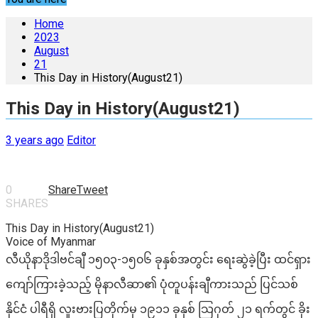
Home
2023
August
21
This Day in History(August21)
This Day in History(August21)
3 years ago
Editor
0
Share
Tweet
SHARES
This Day in History(August21)
Voice of Myanmar
လီယိုနာဒိုဒါဗင်ချီ ၁၅၀၃-၁၅၀၆ ခုနှစ်အတွင်း ရေးဆွဲခဲ့ပြီး ထင်ရှား
ကျော်ကြားခဲ့သည့် မိုနာလီဆာ၏ ပုံတူပန်းချီကားသည် ပြင်သစ်
နိုင်ငံ ပါရီရှိ လူးဗားပြတိုက်မှ ၁၉၁၁ ခုနှစ် သြဂုတ် ၂၁ ရက်တွင် ခိုး