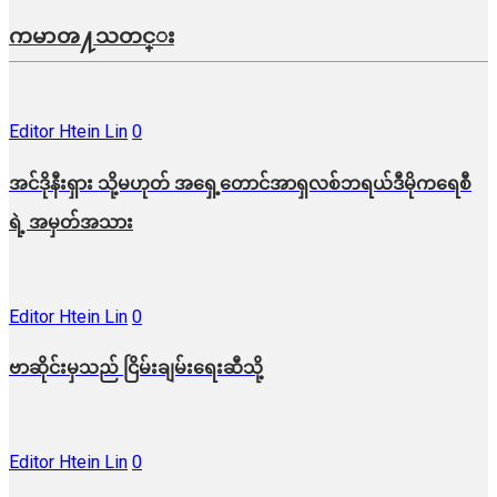
ကမာၻ႔သတင္း
Editor Htein Lin
0
အင်ဒိုနီးရှား သို့မဟုတ် အရှေ့တောင်အာရှလစ်ဘရယ်ဒီမိုကရေစီ
ရဲ့ အမှတ်အသား
Editor Htein Lin
0
ဗာဆိုင်းမှသည် ငြိမ်းချမ်းရေးဆီသို့
Editor Htein Lin
0