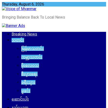
Skip
Thursday, August 6, 2026
to
content
Bringing Balance Back To Local News
Breaking News
သတင်း
မြန်မာသတင်း
ကမ္ဘာ့သတင်း
မိုးလေဝသ
စီးပွားရေး
ခရီးသွား
မှုခင်း
ဆောင်းပါး
နည်းပညာ