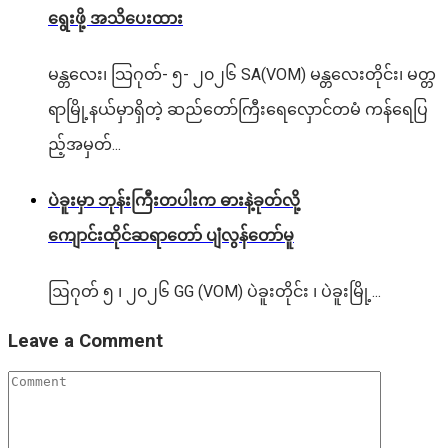
ရွေးဖို့ အသိပေးထား
မန္တလေး၊ သြဂုတ်- ၅- ၂၀၂၆ SA(VOM) မန္တလေးတိုင်း၊ မတ္တ
ရာမြို့နယ်မှာရှိတဲ့ ဆည်တော်ကြီးရေလှောင်တမံ ကန်ရေပြ
ည့်အမှတ်...
ပဲခူးမှာ ဘုန်းကြီးတပါးက ဓားနဲ့ခုတ်လို့
ကျောင်းထိုင်ဆရာတော် ပျံလွန်တော်မူ
ဩဂုတ် ၅ ၊ ၂၀၂၆ GG (VOM) ပဲခူးတိုင်း ၊ ပဲခူးမြို့...
Leave a Comment