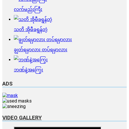
လက်မည်းကြီး
သတိ အိုမီခရွန်တဲ့
ချွတ်ရမှာလား တပ်ရမှာလား
ဘဏ်နဲ့အကြွေး
ADS
VIDEO GALLERY