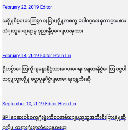
February 22, 2019
Editor
ႏို႔စိမ္းေတြမွာ ႏြားႏို႔တစက္မွ မပါဝင္ေၾကာင္း စား
သံုးသူေရးရာမွ ဒုညႊန္ခ်ဳပ္ေျပာၾကား
February 14, 2019
Editor Htein Lin
ရိုဟင္ဂ်ာေတြကို ျမန္မာနိုင္ငံသားေပးေရး အျခားနိုင္ငံေတြ ၀င္မပါ
သင္႔ဘူးလို႔ စင္ကာပူနုိင္ငံျခားေရး၀န္ၾကီးဆို
September 10, 2019
Editor Htein Lin
BPI ​ေဆးဝါးစက္​႐ုံးမွဴးကိစၥအမ်ားျပည္​သူအက်ိဳးစီးပြားနဲ႔ဆို
င္​လို႔ တရား႐ုံးမွာဘဲေျပာမယ္​