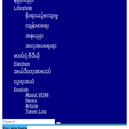
Lifestyle
ရိုးရာယဉ်ကျေးမှု
ကျန်းမာရေး
အနုပညာ
အလှအပရေးရာ
ဓာတ်ပုံ ဗီဒီယို
Election
အယ်ဒီတာ့အာဘော်
လူထုအသံ
English
About VOM
News
Article
Travel Log
You are here