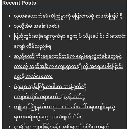
Recent Posts
လူတစ်ယောက်၏ ကံကြမ္မာကို ပြောင်းလဲဖို့ စာဖတ်ကြပါစို့
သူတို့အိမ် အခန်း (၁၈၆)
ပြည်တွင်းဆန်စျေးကွက်မှာ ငွေကျပ် သိန်းပေါင်း ငါး​သောင်း
ကျော် လိမ်လည်ခံရ
ဆည်တော်ကြီးရေလှောင်တမံက ရေပိုရေလွှဲတံခါးတွေဖွင့်
ထားလို့ ဆည်အနီးက ကျေးရွာတချို့ကို အရေးပေါ်ပြောင်း
ရွေးဖို့ အသိပေးထား
ပဲခူးမှာ ဘုန်းကြီးတပါးက ဓားနဲ့ခုတ်လို့
ကျောင်းထိုင်ဆရာတော် ပျံလွန်တော်မူ
ကျုံပျော်မြို့နယ်က ရထားသံလမ်းပေါ် ရေကျော်နေလို့
ရထားခရီးစဉ်တွေ ယာယီဖျက်သိမ်း
နားရိုင်ရွာ ကျားဖြန့်စခန်း အစိုးရတပ်ဝင်စီး၊ တရုတ်