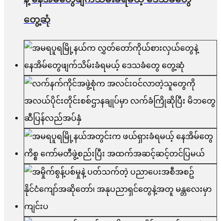
တွေ့ဆုံ