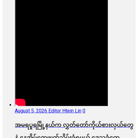
August 5, 2026
Editor Htein Lin
0
အမရပူရမြို့နယ်က လွှတ်တော်ကိုယ်စားလှယ်တွေ
နဲ့ နေအိမ်တွေဖျက်သိမ်းခံရမယ့် ဒေသခံတွေ