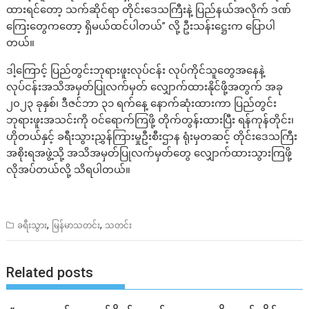
ထားရင်တော့ သက်ဆိုင်ရာ တိုင်းဒေသကြီးနဲ့ ပြည်နယ်အလိုက် ဒဏ်
ကြေးတွေကတော့ ရှိမယ်ထင်ပါတယ်” လို့ ဦးသန်းဋ္ဌေးက ပြောပါ
တယ်။
ဒါ့ကြောင့် ပြည်တွင်းဘုရားဖူးလုပ်ငန်း လုပ်ကိုင်သူတွေအနေနဲ့
လုပ်ငန်းအသိအမှတ်ပြုလက်မှတ် လျှောက်ထားနိုင်ဖို့အတွက် အခု
၂၀၂၃ ခုနှစ်၊ ဒီဇင်ဘာ ၃၁ ရက်နေ့ နောက်ဆုံးထားကာ ပြည်တွင်း
ဘုရားဖူးအသင်းကို ဝင်ရောက်ကြဖို့ တိုက်တွန်းထားပြီး ရန်ကုန်တိုင်း၊
ဟိုတယ်နှင့် ခရီးသွားညွှန်ကြားမှုဦးစီးဌာန ရုံးမှတဆင့် တိုင်းဒေသကြီး
အစိုးရအဖွဲ့သို့ အသိအမှတ်ပြုလက်မှတ်တွေ လျှောက်ထားသွားကြဖို့
လိုအပ်တယ်လို့ သိရပါတယ်။
,
,
ခရီးသွား
မြန်မာသတင်း
သတင်း
Related posts