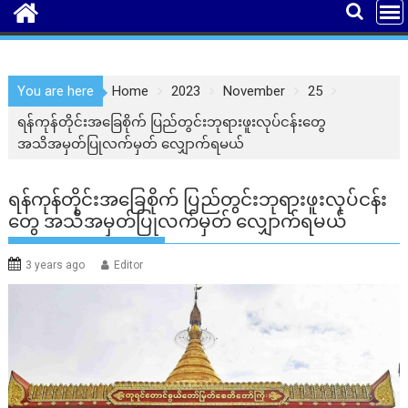
You are here
Home
2023
November
25
ရန်ကုန်တိုင်းအခြေစိုက် ပြည်တွင်းဘုရားဖူးလုပ်ငန်းတွေ
အသိအမှတ်ပြုလက်မှတ် လျှောက်ရမယ်
ရန်ကုန်တိုင်းအခြေစိုက် ပြည်တွင်းဘုရားဖူးလုပ်ငန်း
တွေ အသိအမှတ်ပြုလက်မှတ် လျှောက်ရမယ်
3 years ago
Editor