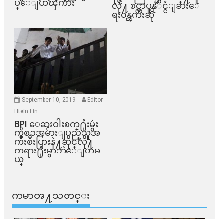
ပ္ေျပာၾကား
လို႔ စင္ကာပူနုိင္ငံျခားေ
ရး၀န္ၾကီးဆို
September 10, 2019
Editor
Htein Lin
BPI ​ေဆးဝါးစက္​႐ုံးမွဴး
ကိစၥအမ်ားျပည္​သူအ
က်ိဳးစီးပြားနဲ႔ဆိုင္​လို႔
တရား႐ုံးမွာဘဲေျပာမ
ယ္​
ကမာၻ႔သတင္း