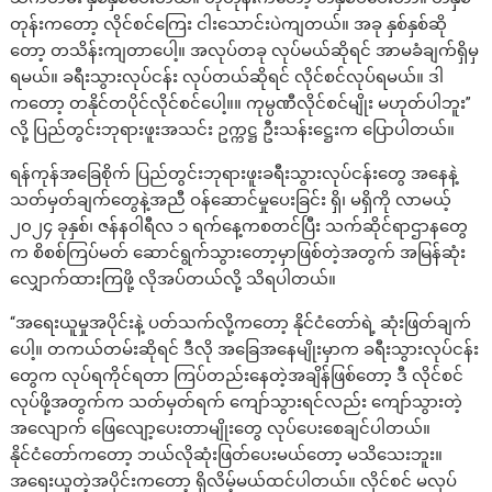
တုန်းကတော့ လိုင်စင်ကြေး ငါးသောင်းပဲကျတယ်။ အခု နှစ်နှစ်ဆို
တော့ တသိန်းကျတာပေါ့။ အလုပ်တခု လုပ်မယ်ဆိုရင် အာမခံချက်ရှိမှ
ရမယ်။ ခရီးသွားလုပ်ငန်း လုပ်တယ်ဆိုရင် လိုင်စင်လုပ်ရမယ်။ ဒါ
ကတော့ တနိုင်တပိုင်လိုင်စင်ပေါ့။။ ကုမ္ပဏီလိုင်စင်မျိုး မဟုတ်ပါဘူး”
လို့ ပြည်တွင်းဘုရားဖူးအသင်း ဥက္ကဋ္ဌ ဦးသန်းဋ္ဌေးက ပြောပါတယ်။
ရန်ကုန်အခြေစိုက် ပြည်တွင်းဘုရားဖူးခရီးသွားလုပ်ငန်းတွေ အနေနဲ့
သတ်မှတ်ချက်တွေနဲ့အညီ ဝန်ဆောင်မှုပေးခြင်း ရှိ၊ မရှိကို လာမယ့်
၂၀၂၄ ခုနှစ်၊ ဇန်နဝါရီလ ၁ ရက်နေ့ကစတင်ပြီး သက်ဆိုင်ရာဌာနတွေ
က စိစစ်ကြပ်မတ် ဆောင်ရွက်သွားတော့မှာဖြစ်တဲ့အတွက် အမြန်ဆုံး
လျှောက်ထားကြဖို့ လိုအပ်တယ်လို့ သိရပါတယ်။
“အရေးယူမှုအပိုင်းနဲ့ ပတ်သက်လို့ကတော့ နိုင်ငံတော်ရဲ့ ဆုံးဖြတ်ချက်
ပေါ့။ တကယ်တမ်းဆိုရင် ဒီလို အခြေအနေမျိုးမှာက ခရီးသွားလုပ်ငန်း
တွေက လုပ်ရကိုင်ရတာ ကြပ်တည်းနေတဲ့အချိန်ဖြစ်တော့ ဒီ လိုင်စင်
လုပ်ဖို့အတွက်က သတ်မှတ်ရက် ကျော်သွားရင်လည်း ကျော်သွားတဲ့
အလျောက် ဖြေလျော့ပေးတာမျိုးတွေ လုပ်ပေးစေ‌ချင်ပါတယ်။
နိုင်ငံတော်ကတော့ ဘယ်လိုဆုံးဖြတ်ပေးမယ်တော့ မသိသေးဘူး။
အရေးယူတဲ့အပိုင်းကတော့ ရှိလိမ့်မယ်ထင်ပါတယ်။ လိုင်စင် မလုပ်