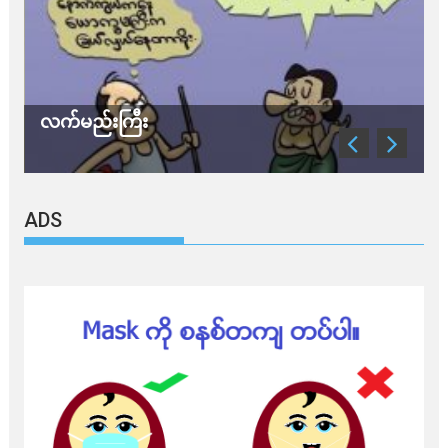
လက်မည်းကြီး
သ
ADS