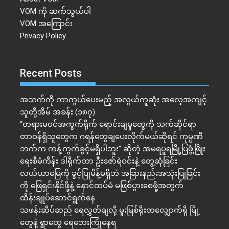
VOM ကို ဆက်သွယ်ပါ
VOM အကြောင်း
Privacy Policy
Recent Posts
အသက်ကို ကာကွယ်ပေးမည့် အလွယ်ကူဆုံး အလေ့အကျင့်
သူတို့အိမ် အခန်း (၁၈၇)
“တရားမဝင်အကွက်ရိုက် ရောင်းချမှုတွေကို သက်ဆိုင်ရာ
တာဝန်ရှိသူတွေက ဂရန်တွေချပေးလိုက်မယ်ဆိုရင် ကုမ္ပဏီ
ဘက်က ကန့်ကွက်ခွင့်မရှိပါဘူး” ဆိုတဲ့ အမရပူရမြို့ပြဖွံ့ဖြိုး
ရေးစီမံကိန်း ဒါရိုက်တာ ဦးဇော်ရဲဝင်းနဲ့ တွေ့ဆုံခြင်း
လယ်ယာမြေကို ခွင့်ပြုမိန့်မရှိဘဲ အခြားနည်းအသုံးပြုခြင်း
ကို ဖြေရှင်းနိုင်ဖို့နဲ့ နောင်ထပ်မံ မဖြစ်ပွားစေဖို့အတွက်
ထိန်းချုပ်ဆောင်ရွက်နေ
သဖန်းဆိပ်ဆည် ရေလွှတ်ချလို့ မူးမြစ်ရိုးတလျှောက်ရှိ မြို့
တွေနဲ့ ရွာတွေ ရေဘေးကြုံနေရ