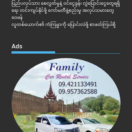
ပြည်ပလုပ်သား စေလွှတ်မှုနဲ့ ဝင်ငွေခွန်၊ လွှဲပြောင်းငွေတွေရရှိ
ရေး တင်းကျပ်နိုင်ဖို့ ကော်မတီဖွဲ့စည်းမှု အလုပ်သမားတွေ
ဝေဖန်
လူတစ်ယောက်၏ ကံကြမ္မာကို ပြောင်းလဲဖို့ စာဖတ်ကြပါစို့
Ads