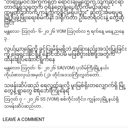
“တရားမဝင်အကွက်ရိုက် ရောင်းချမှုတွေကို သက်ဆိုင်ရာ
တာဝန်ရှိသူတွေက ဂရန်တွေချပေးလိုက်မယ်ဆိုရင်
ကုမ္ပဏီဘက်က ကန့်ကွက်ခွင့်မရှိပါဘူး” ဆိုတဲ့ အမရပူရ
မြို့ပြဖွံ့ဖြိုးရေးစီမံကိန်း ဒါရိုက်တာ ဦးဇော်ရဲဝင်းနဲ့ တွေ့ဆုံ
ခြင်း
မန္တလေး- သြဂုတ်- ၆-၂၀၂၆ VOM သြဂုတ်လ ၅ ရက်နေ့ မနေ့ညနေ
၃...
လယ်ယာမြေကို ခွင့်ပြုမိန့်မရှိဘဲ အခြားနည်းအသုံးပြုခြင်း
ကို ဖြေရှင်းနိုင်ဖို့နဲ့ နောင်ထပ်မံ မဖြစ်ပွားစေဖို့အတွက်
ထိန်းချုပ်ဆောင်ရွက်နေ
မန္တလေး၊ သြဂုတ်- ၆- ၂၀၂၆ SA(VOM) ပုသိမ်ကြီးမြို့နယ်၊
ကိုယ်စားလှယ်အမှတ် (၂)၊ တိုင်းဒေသကြီးလွှတ်တော်...
သဖန်းဆိပ်ဆည် ရေလွှတ်ချလို့ မူးမြစ်ရိုးတလျှောက်ရှိ မြို့
တွေနဲ့ ရွာတွေ ရေဘေးကြုံနေရ
ဩဂုတ် ၇ – ၂၀၂၆ SS (VOM) စစ်ကိုင်းတိုင်း၊ ကျွန်းလှမြို့နယ်ရှိ
သဖန်းဆိပ်ဆည်ဟာ...
LEAVE A COMMENT