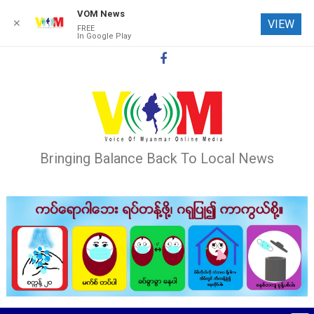
VOM News
✕
VIEW
FREE
In Google Play
Skip
to
content
Bringing Balance Back To Local News