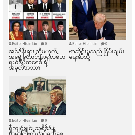
Editor Htein Lin
0
Editor Htein Lin
0
အင်ဒိုနီးရှား သို့မဟုတ်
ဗာဆိုင်းမှသည် ငြိမ်းချမ်း
အရှေ့တောင်အာရှလစ်ဘ
ရေးဆီသို့
ရယ်ဒီမိုကရေစီ ရဲ့
အမှတ်အသား
Editor Htein Lin
0
ရှီကျင့်ဖျင်၊ သုစိဒိဒ်နဲ့
ကမ္ဘာကြီးကို လှုပ်ခတ်စေ