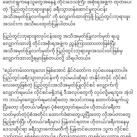
ဆောင်ရွက်နေသူတွေအနေနဲ့ တိုင်းဒေသကြီး အစိုးရအဖွဲ့က ထုတ်ပေး
တဲ့ “ပြည်တွင်းဘုရားဖူးနှင့် ခရီးသွားဝန်ဆောင်မှုလုပ်ငန်း
အသိအမှတ်ပြုလက်မှတ်” ကို လျှောက်ထားကြဖို့ ပြည်တွင်းဘုရားဖူး
အသင်းက အသိပေးထုတ်ပြန်ပါတယ်။
ပြည်တွင်းဘုရားဖူးလုပ်ငန်းတွေ အသိအမှတ်ပြုလက်မှတ် ရယူ
လျှောက်ထားဖို့ တိုင်းအစိုးရအဖွဲ့က ညွှန်ကြားထားတာဖြစ်ပြီး
အသိအမှတ်ပြုလက်မှတ်ကို ပြည်တွင်းဘုရားဖူးအသင်းဝင်ဖြစ်မှ
လျှောက်ထားလို့ရမှာဖြစ်တယ်လို့ သိရပါတယ်။
“စည်းကမ်းတကျ‌လေး ဖြစ်အောင် နိုင်ငံတော်က လုပ်ပေးနေတာပါ။
ပြည်တွင်းခရီးသွားလုပ်ငန်းကို လုပ်မယ်ဆိုရင် တနိုင်တပိုင် လိုင်စင်
လေးတွေဖြစ်တဲ့ ပြည်တွင်းအသိအမှတ်ပြုလိုင်စင် လျှောက်ကို
လျှောက်ရမယ်။ လိုင်စင်မရှိဘဲနဲ့ ဒီအလုပ်တွေကို လုပ်လို့မရဘူး။ အဲ့ဒါ
က ဘယ်မှာလျှောက်ရမလဲဆိုတော့ အသင်းကနေ ထောက်ခံချက်ယူ
ပြီးတော့ ဟိုတယ်/ခရီးမှာ ပုံစံတွေထုတ်ရမယ်။ ဟိုတယ်/ခရီးက
သတ်မှတ်တဲ့ပုံစံအတိုင်း ထောက်ခံစာတွေယူပြီးတော့ လိုအပ်တာတွေ
ဖြည့်စွက်ပြီး ဟိုတယ်/ခရီးမှာပဲ ပြန်တင်ရတာ။ ဟိုတယ်/ခရီးကနေမှ
ဒေသဆိုင်ရာ ခရီးသွားကော်မတီကို ပြန်တင်ပေးတာ။ သူက လိုင်စင်
သက်တမ်း နှစ်နှစ်ပေးတယ်။ ဟိုတုန်းကတော့ တနှစ်ပဲပေးတာ။ တနှစ်