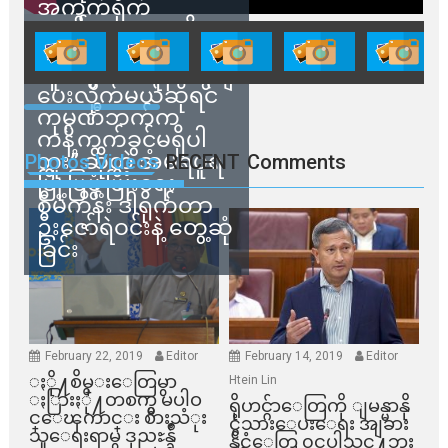
အကွက်ရိုက်
ရောင်းချမှုတွေကို
သက်ဆိုင်ရာတာဝန်ရှိ
သူတွေက ဂရန်တွေချ
ပေးလိုက်မယ်ဆိုရင်
ကုမ္ပဏီဘက်က
ကန့်ကွက်ခွင့်မရှိပါ
ဘူး” ဆိုတဲ့ အမရပူရ
Photos Videos
RECENT
Comments
မြို့ပြဖွံ့ဖြိုးရေး
စီမံကိန်း ဒါရိုက်တာ
ဦးဇော်ရဲဝင်းနဲ့ တွေ့ဆုံ
ခြင်း
February 22, 2019
Editor
February 14, 2019
Editor
ႏို႔စိမ္းေတြမွာ
Htein Lin
ႏြားႏို႔တစက္မွ မပါဝ
ရိုဟင္ဂ်ာေတြကို ျမန္မာနို
င္ေၾကာင္း စားသံုး
င္ငံသားေပးေရး အျခား
သူေရးရာမွ ဒုညႊန္ခ်ဳ
နိုင္ငံေတြ ၀င္မပါသင္႔ဘူး