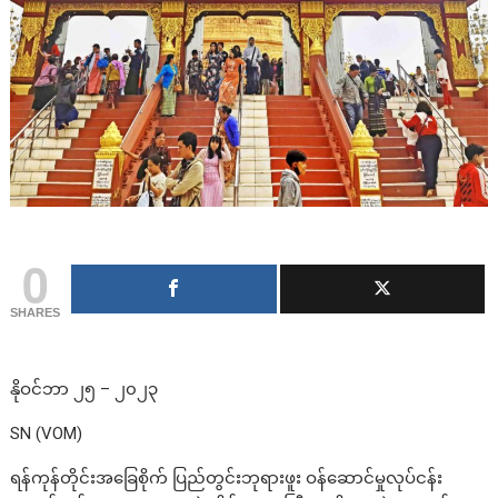
0
SHARES
နိုဝင်ဘာ ၂၅ – ၂၀၂၃
SN (VOM)
ရန်ကုန်တိုင်းအခြေစိုက် ပြည်တွင်းဘုရားဖူး ဝန်ဆောင်မှုလုပ်ငန်း