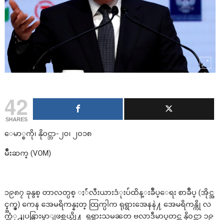
42
SHARES
ေမာ္စကို၊ နို၀င္ဘာ-၂၀၊ ၂၀၁၈
မ်ိဳးဆက္ (VOM)
၁၉၈၇ ခုနွစ္ တာလတ္ပစ္ ႏ်ဴလီးယားဒံုးပ်ံထိန္းခ်ဳပ္ေရး စာခ်ဳပ္ (အိုင္အ
င္န္အက္ဖ္) ကေန အေမရိကန္နႈတ္ ထြက္ပါက ရုရွားအေနနဲ႔ အေမရိကန္ကို လ
က္တံု႕ျပန္သြားမွာျဖစ္တယ္လို႔ ရုရွားသမၼတ ဗလာဒီမာပူတင္က နို၀င္ဘာ ၁၉