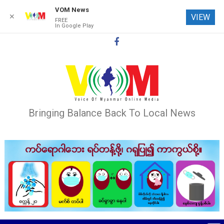
VOM News
✕
VIEW
FREE
In Google Play
Skip
to
content
Bringing Balance Back To Local News