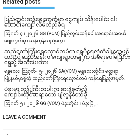
Related posts
ပြည်တွင်းဆန်စျေးကွက်မှာ ငွေကျပ် သိန်းပေါင်း ငါး​
သောင်းကျော် လိမ်လည်ခံရ
ဩဂုတ် ၄ ၊ ၂၀၂၆ GG (VOM) ပြည်တွင်းဆန်စပါးအရောင်းအဝယ်
စျေးကွက်မှာ ဆန်ကုန်သည်တွေ ၊...
ဆည်တော်ကြီးရေလှောင်တမံက ရေပိုရေလွှဲတံခါးတွေဖွင့်
ထားလို့ ဆည်အနီးက ကျေးရွာတချို့ကို အရေးပေါ်ပြောင်း
ရွေးဖို့ အသိပေးထား
မန္တလေး၊ သြဂုတ်- ၅- ၂၀၂၆ SA(VOM) မန္တလေးတိုင်း၊ မတ္တရာ
မြို့နယ်မှာရှိတဲ့ ဆည်တော်ကြီးရေလှောင်တမံ ကန်ရေပြည့်အမှတ်...
ပဲခူးမှာ ဘုန်းကြီးတပါးက ဓားနဲ့ခုတ်လို့
ကျောင်းထိုင်ဆရာတော် ပျံလွန်တော်မူ
ဩဂုတ် ၅ ၊ ၂၀၂၆ GG (VOM) ပဲခူးတိုင်း ၊ ပဲခူးမြို့...
LEAVE A COMMENT