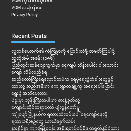
VOM ကို ဆက်သွယ်ပါ
VOM အကြောင်း
Privacy Policy
Recent Posts
လူတစ်ယောက်၏ ကံကြမ္မာကို ပြောင်းလဲဖို့ စာဖတ်ကြပါစို့
သူတို့အိမ် အခန်း (၁၈၆)
ပြည်တွင်းဆန်စျေးကွက်မှာ ငွေကျပ် သိန်းပေါင်း ငါး​သောင်း
ကျော် လိမ်လည်ခံရ
ဆည်တော်ကြီးရေလှောင်တမံက ရေပိုရေလွှဲတံခါးတွေဖွင့်
ထားလို့ ဆည်အနီးက ကျေးရွာတချို့ကို အရေးပေါ်ပြောင်း
ရွေးဖို့ အသိပေးထား
ပဲခူးမှာ ဘုန်းကြီးတပါးက ဓားနဲ့ခုတ်လို့
ကျောင်းထိုင်ဆရာတော် ပျံလွန်တော်မူ
ကျုံပျော်မြို့နယ်က ရထားသံလမ်းပေါ် ရေကျော်နေလို့
ရထားခရီးစဉ်တွေ ယာယီဖျက်သိမ်း
နားရိုင်ရွာ ကျားဖြန့်စခန်း အစိုးရတပ်ဝင်စီး၊ တရုတ်နိုင်ငံသား