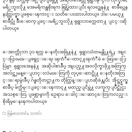
မရိွဘူးလို႔ အေမရိကန္အစိုးရက စြပ္စြဲထားျပီး ရလဒ္အေနနဲ႔ စာခ်ဳပ္ကေန
နႈတ္ထြက္မွာျဖစ္ေၾကာင္း သတိေပးထားပါတယ္။ ဒါေပမယ္႔
စာခ်ဳပ္ကို ခ်ိဳးေဖာက္ျခင္းမရိွဘူးလို႔ ရုရွားဘက္ကေတာ႔ ျငင္းဆို
ပါတယ္။
ေအာက္တိုဘာ ၃၁ ရက္က ေနတိုးအဖြဲ႔နဲ႔ ရုရွားသံတမန္တို႔ရဲ႕ အျင
င္းပြားမႈေျဖရွင္းေရး ၾကံဳေတာင္႔ၾကံဳခဲ ေဆြးေႏြး
ပြဲမွာ ရုရွားအေနနဲ႔ အဆိုပါစာခ်ဳပ္ အျပည္႔အ၀လိုက္နာဖို႔အတြက္
အလ်င္အျမန္ေျပာင္းလဲမႈေတြကို လုပ္ေဆာင္ဖို႔ ေနတိုးအတြ
င္းေရးမွဴးခ်ဳပ္ ဂ်န္စတိုတင္ဘာ႔က တိုက္တြန္းေျပာဆိုခဲ႔ျပီး အိုင္အင္န္အက္ဖ္
စာခ်ဳပ္ ဖ်က္သိမ္းျခင္းေၾကာင္႔ မတည္ျငိမ္တဲ႔ လက္နက္ျပိဳင္ဆိုင္မႈ
အသစ္ေတြ ျဖစ္လာမွာကို ဥေရာပ ေခါင္းေဆာင္ေတြကလည္း
စိုးရိမ္ေနၾကပါတယ္။
,
မြန်မာသတင်း
သတင်း