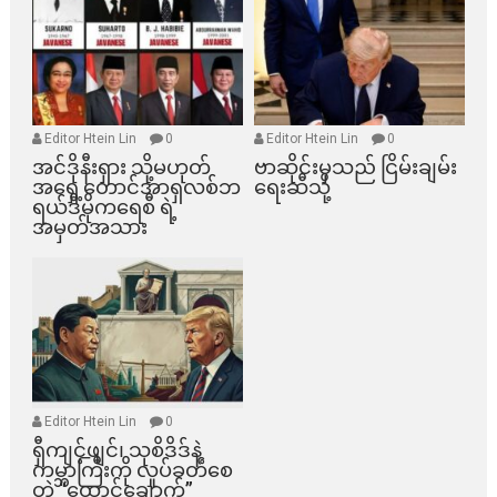
Editor Htein Lin
0
Editor Htein Lin
0
အင်ဒိုနီးရှား သို့မဟုတ်
ဗာဆိုင်းမှသည် ငြိမ်းချမ်း
အရှေ့တောင်အာရှလစ်ဘ
ရေးဆီသို့
ရယ်ဒီမိုကရေစီ ရဲ့
အမှတ်အသား
Editor Htein Lin
0
ရှီကျင့်ဖျင်၊ သုစိဒိဒ်နဲ့
ကမ္ဘာကြီးကို လှုပ်ခတ်စေ
တဲ့ “ထောင်ချောက်”