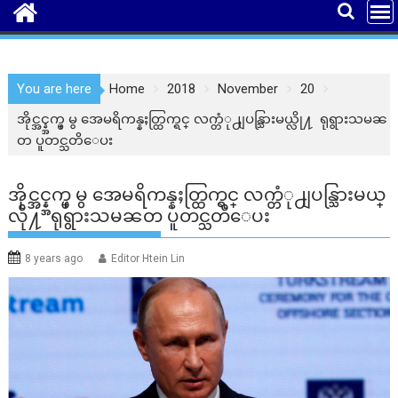
You are here
Home
2018
November
20
အိုင္အင္န္အက္ဖ္ မွ အေမရိကန္နႈတ္ထြက္ရင္ လက္တံု႕ျပန္သြားမယ္လို႔ ရုရွားသမၼ
တ ပူတင္သတိေပး
အိုင္အင္န္အက္ဖ္ မွ အေမရိကန္နႈတ္ထြက္ရင္ လက္တံု႕ျပန္သြားမယ္
လို႔ ရုရွားသမၼတ ပူတင္သတိေပး
8 years ago
Editor Htein Lin