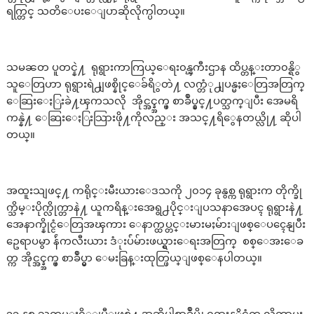
ရက္တြင္ သတိေပးေျပာဆိုလိုက္ပါတယ္။
သမၼတ ပူတင္နဲ႔ ရုရွားကာကြယ္ေရး၀န္ၾကီးဌာန ထိပ္တန္းတာ၀န္ရိွ
သူေတြဟာ ရုရွားရဲ႕ျဖစ္နိုင္ေခ်ရိွတဲ႔ လက္တံု႕ျပန္မႈေတြအတြက္
ေဆြးေႏြးခဲ႔ၾကသလို အိုင္အင္န္အက္ဖ္ စာခ်ဳပ္နွင္႔ပတ္သက္ျပီး အေမရိ
ကန္နဲ႔ ေဆြးေႏြးသြားဖို႔ကိုလည္း အသင္႔ရိွေနတယ္လို႔ ဆိုပါ
တယ္။
အထူးသျဖင္႔ ကရိုင္းမီးယားေဒသကို ၂၀၁၄ ခုနွစ္က ရုရွားက တိုက္ခို
က္သိမ္းပိုက္လိုက္တာနဲ႔ ယူကရိန္းအေရွ႕ပိုင္းျပသနာအေပၚ ရုရွားနဲ႔
အေနာက္နိုင္ငံေတြအၾကား ေနာက္ထပ္တင္းမားမႈမ်ားျဖစ္ေပၚေနျပီး
ဥေရာပမွာ န်ဴကလီးယား ဒံုးပ်ံမ်ားဖယ္ရွားေရးအတြက္ စစ္ေအးေခ
တ္က အိုင္အင္န္အက္ဖ္ စာခ်ဳပ္မွာ ေမးခြန္းထုတ္ဖြယ္ျဖစ္ေနပါတယ္။
၃၁ နွစ္ သက္တမ္းရိွျပီျဖစ္တဲ႔ အဆိုပါစာခ်ဳပ္ကို ရုရွားနုိင္ငံက လိုက္နာမႈ