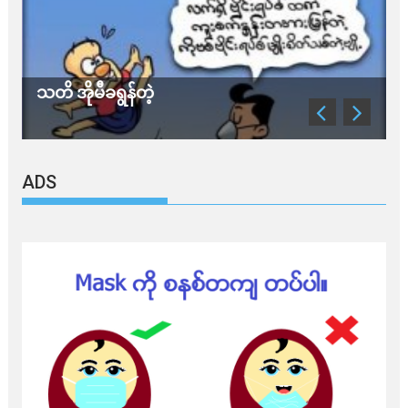
သတိ အိုမီခရွန်တဲ့
ခ
ADS