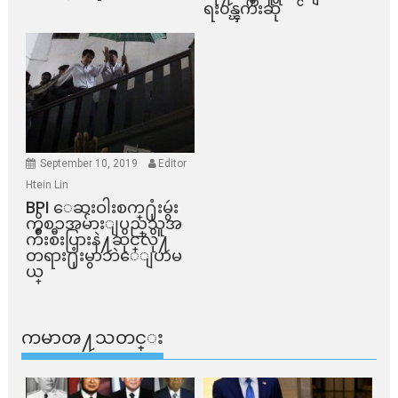
ရး၀န္ၾကီးဆို
September 10, 2019
Editor
Htein Lin
BPI ​ေဆးဝါးစက္​႐ုံးမွဴး
ကိစၥအမ်ားျပည္​သူအ
က်ိဳးစီးပြားနဲ႔ဆိုင္​လို႔
တရား႐ုံးမွာဘဲေျပာမ
ယ္​
ကမာၻ႔သတင္း