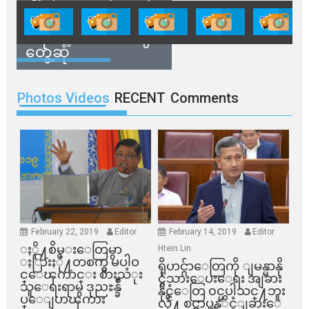
ကိုယ်စားလှယ်တွေနဲ့
နေအိမ်တွေဖျက်သိမ်း
ခံရမယ့် ဒေသခံတွေ
တွေ့ဆုံ
Photos Videos
RECENT
Comments
February 22, 2019
Editor
February 14, 2019
Editor
ႏို႔စိမ္းေတြမွာ
Htein Lin
ႏြားႏို႔တစက္မွ မပါဝ
ရိုဟင္ဂ်ာေတြကို ျမန္မာနို
င္ေၾကာင္း စားသံုး
င္ငံသားေပးေရး အျခား
သူေရးရာမွ ဒုညႊန္ခ်ဳ
နိုင္ငံေတြ ၀င္မပါသင္႔ဘူး
ပ္ေျပာၾကား
လို႔ စင္ကာပူနုိင္ငံျခားေ