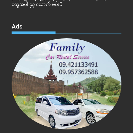
တွေအပါ ၄၃ ယောက် ဖမ်းမိ
Ads