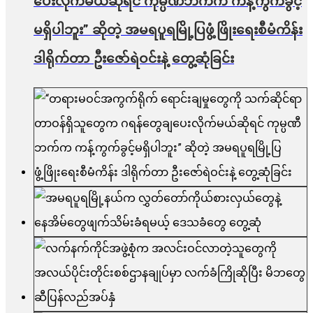
ပေးလိုက်မယ်ဆိုရင် ကုမ္ပဏီဘက်က ကန့်ကွက်ခွင့်
မရှိပါဘူး” ဆိုတဲ့ အမရပူရမြို့ပြဖွံ့ဖြိုးရေးစီမံကိန်း
ဒါရိုက်တာ ဦးဇော်ရဲဝင်းနဲ့ တွေ့ဆုံခြင်း