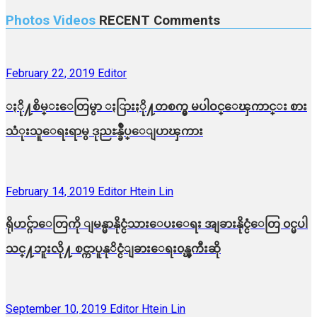
Photos Videos
RECENT
Comments
February 22, 2019
Editor
ႏို႔စိမ္းေတြမွာ ႏြားႏို႔တစက္မွ မပါဝင္ေၾကာင္း စား
သံုးသူေရးရာမွ ဒုညႊန္ခ်ဳပ္ေျပာၾကား
February 14, 2019
Editor Htein Lin
ရိုဟင္ဂ်ာေတြကို ျမန္မာနိုင္ငံသားေပးေရး အျခားနိုင္ငံေတြ ၀င္မပါ
သင္႔ဘူးလို႔ စင္ကာပူနုိင္ငံျခားေရး၀န္ၾကီးဆို
September 10, 2019
Editor Htein Lin