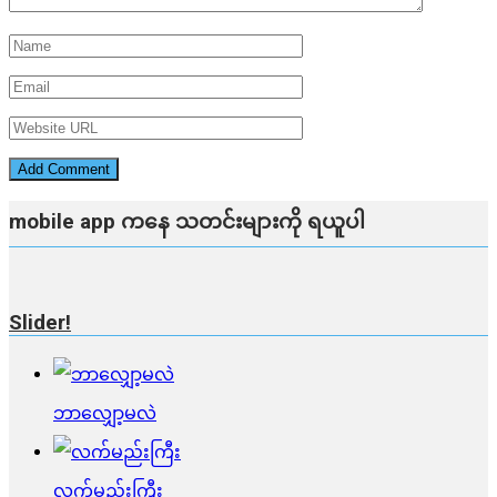
mobile app ​​ကနေ ​​သတင်းများကို ရယူပါ
Slider!
ဘာလျှော့မလဲ
လက်မည်းကြီး