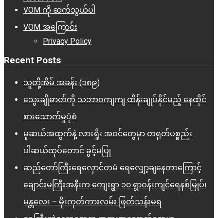
VOM ကို ဆက်သွယ်ပါ
VOM အကြောင်း
Privacy Policy
Recent Posts
သူတို့အိမ် အခန်း (၁၈၉)
သွေးချိုဓာတ်ကို သဘာဝကျကျ ထိန်းချုပ်နိုင်မည့် နေထိုင်
စားသောက်မှုပုံစံ
မူဆယ်အထွက်နဲ့ လားရှိုး အဝင်တွေမှာ တရုတ်ပစ္စည်း
ပါဆယ်ထုပ်တောင် ခွင့်မပြု
ဆည်တော်ကြီးရေလှောင်တမံ ရေလျှော့ချနေတာကြောင့်
ချောင်းမကြီးအနီးက ကျေးရွာ ၁၀ ရွာဝန်းကျင်ရေနစ်မြုပ်၊
မန္တလေး – မိုးကုတ်ကားလမ်း ဖြတ်သန်းမရ