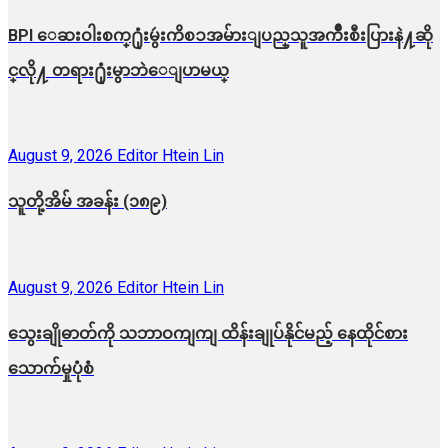
BPI ​ေဆးဝါးစက္​႐ုံးမွဴးကိစၥအမ်ားျပည္​သူအက်ိဳးစီးပြားနဲ႔ဆို
င္​လို႔ တရား႐ုံးမွာဘဲေျပာမယ္​
August 9, 2026
Editor Htein Lin
သူတို့အိမ် အခန်း (၁၈၉)
August 9, 2026
Editor Htein Lin
သွေးချိုဓာတ်ကို သဘာဝကျကျ ထိန်းချုပ်နိုင်မည့် နေထိုင်စား
သောက်မှုပုံစံ