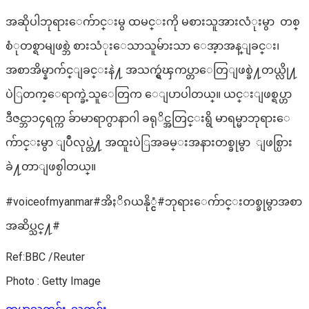
အဆိုပါဘုရားေက်ာင္းမွ ထမင္းကို မစားသူအားလံုးမွာ တစ္
စံုတစ္ရာမျဖစ္ဘဲ စားသံုးေသာသူမ်ားသာ ေအ့ာအန္ျခင္း၊
အစာအိမ္နာက်င္ျခင္းနဲ႔ အသက္ရွဴၾကပ္တာေတြျဖစ္ခဲ႔တယ္လို႔
ပဲြတက္ေရာက္ခဲ့သူေတြက ေျပာပါတယ္။ ယင္းျဖစ္ရပ္ဟာ
ဒီဇင္ဘာ၁၄ရက္က ခ်ာမာရာဂွာနာဂါ ခရုိင္အတြင္းရွိ မာရမ္မာဘုရားေ
က်ာင္းမွာ ျပဳလုပ္တဲ႔ အထူးပဲြအခမ္းအနားတစ္ခုမွာ ျဖစ္ပြား
ခဲ႔တာျဖစ္ပါတယ္။
#voiceofmyanmar#အိႏိၵယနို္င္ငံ#ဘုရားေက်ာင္းတစ္ခုမွာအစာ
အဆိပ္သင္႔#
Ref:BBC /Reuter
Photo : Getty Image