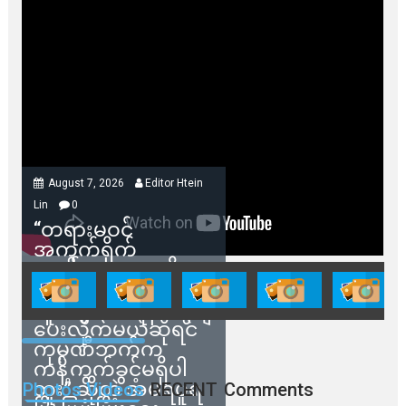
August 7, 2026
Editor Htein
Lin
0
“တရားမဝင်
အကွက်ရိုက်
ရောင်းချမှုတွေကို
သက်ဆိုင်ရာတာဝန်ရှိ
သူတွေက ဂရန်တွေချ
ပေးလိုက်မယ်ဆိုရင်
ကုမ္ပဏီဘက်က
ကန့်ကွက်ခွင့်မရှိပါ
ဘူး” ဆိုတဲ့ အမရပူရ
Photos Videos
RECENT
Comments