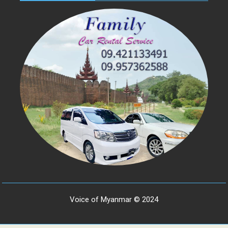
Voice of Myanmar © 2024