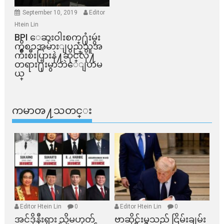
September 10, 2019
Editor
Htein Lin
BPI ​ေဆးဝါးစက္​႐ုံးမွဴး
ကိစၥအမ်ားျပည္​သူအ
က်ိဳးစီးပြားနဲ႔ဆိုင္​လို႔
တရား႐ုံးမွာဘဲေျပာမ
ယ္​
ကမာၻ႔သတင္း
Editor Htein Lin
0
Editor Htein Lin
0
အင်ဒိုနီးရှား သို့မဟုတ်
ဗာဆိုင်းမှသည် ငြိမ်းချမ်း