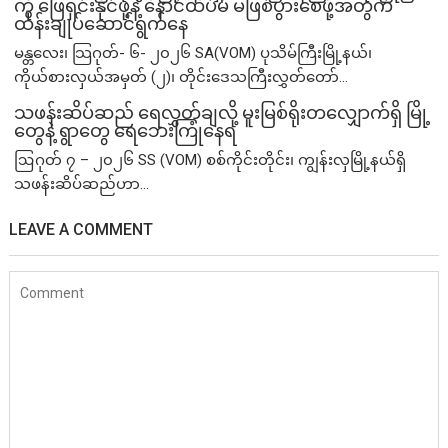
ကို ဖြေရှင်းနိုင်ဖို့နဲ့ နောင်ထပ်မံ မဖြစ်ပွားစေဖို့အတွက်
ထိန်းချုပ်ဆောင်ရွက်နေ
မန္တလေး၊ သြဂုတ်- ၆- ၂၀၂၆ SA(VOM) ပုသိမ်ကြီးမြို့နယ်၊
ကိုယ်စားလှယ်အမှတ် (၂)၊ တိုင်းဒေသကြီးလွှတ်တော်...
သဖန်းဆိပ်ဆည် ရေလွှတ်ချလို့ မူးမြစ်ရိုးတလျှောက်ရှိ မြို့
တွေနဲ့ ရွာတွေ ရေဘေးကြုံနေရ
ဩဂုတ် ၇ – ၂၀၂၆ SS (VOM) စစ်ကိုင်းတိုင်း၊ ကျွန်းလှမြို့နယ်ရှိ
သဖန်းဆိပ်ဆည်ဟာ...
LEAVE A COMMENT