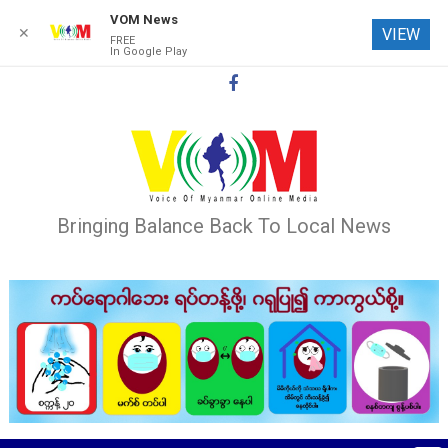
VOM News
✕
VIEW
FREE
In Google Play
Skip
to
content
Bringing Balance Back To Local News