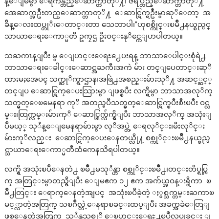
န္ေျမမွာ ေရကန္တည္ေဆာက္တာတုိ႔၊ ဇရပ္တည္ေဆာက္တာတုိ႔
အေဆာက္အဦးတည္ေဆာက္တာတုိ႔ ေဆာင္ရြက္ရဦးမွာဆုိေတာ့ အ
ခ်ိန္ေလးထပ္တုိးေတာင္းတာ သေဘာပါ၊”ဟုစစ္ကိုင္းၿမိဳ႕နယ္စည္ပင္
သာယာေရးေကာ္မတီ ဥကၠဌ ဦးဝင္းနုိင္ကေျပာပါတယ္။
သႀကၤန္ျပီး မွ ေျပာင္းေရႊ႕ေပးရန္ ဘာသာေပါင္းစုံရဲ႕
ဘာသာေရးေခါင္းေဆာင္အႀကီးအကဲ မ်ား တင္ျပေတာင္းဆုိ
ထားမႈအေပၚ သက္ဆုိက္ရာဌာန၊အဖြဲ႕အစည္းမ်ားသုိ႔ အဆင့္ဆင့္
တင္ျပ ေဆာင္ရြက္ေပးသြားမွာ ျဖစ္ၿပီး လက္ရွိမွာ ဘာသာအလုိက္
သတ္မွတ္ေၿမေနရာ ကုိ အတည္ၿပဳသတ္မွတ္ေဆာင္ရြက္ၿပီးစီးၿပီး ဝင္လ
မ္း၊ထြက္လမ္းမ်ားကုိ ေဆာင္ရြက္လ်က္ရွိျပီး ဘာသာအလုိက္ အသုံးျ
ပဳမယ့္ သုႆန္ေျမေနရာမ်ားမွာ လုိအပ္တဲ့ ေရလုိင္း၊မီးလုိင္း
မ်ားကုိလည္း ေဆာင္ရြက္ေပးေနတယ္လို႔ စစ္ကုိင္းၿမိဳ႕နယ္စည္ပ
င္သာယာေရးေကာ္မတီထံကေနသိရပါတယ္။
လက္ရွိ အသုံးၿပဳေနတဲ႕ ၿမဳိ႕မသုႆန္ဟာ စစ္ကုိင္းၿမဳိ႕၊တင္းတိပ္ရပ္ကြ
က္ အတြင္းမွာတည္ရွိျပီး ေျမဧက ၁၂ ဧက အက်ယ္အဝန္းရွိကာ ၿ
မဳိ႕တြင္း ေရာက္ေနတဲ့အျပင္ အသုံးၿပဳခဲ့တဲ့ ႏွစ္သက္တမ္းႀကာၿ
မင့္လာတဲ့အတြက္ သၿဂဳိလ္တဲ့ေနရာၿခင္းထပ္ျပီး အခက္အခဲေတြျ
ဖစ္ေနတဲ့အတြက္ သုႆန္အသစ္ကုိ ေၿပာင္းေရႊ႕ၿပဳလုပ္ရျခင္း ျ