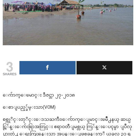
3
SHARES
ေက်ာက္ေၿမာင္း ဒီဇင္ဘာ ၂၇-၂၀၁၈
ေစာျပည့္ခ်မ္းသာ(VOM)
စစ္ကုိင္းတုိင္းေဒသႀကီး၊ေက်ာက္ေျမာင္းၿမဳိ႕နယ္ ဆယ္ပ
င္ကြ်န္းေက်းရြာအတြင္း ဧရာဝတီျမစ္လယ္ ကြ်န္းေပၚမွာ ျပဳလု
ပ္ထားတဲ႕ ေရႊကြၽန္းသာ အပန္းေျဖစခန္းကုိ ယခုလ ၃၁ ရ