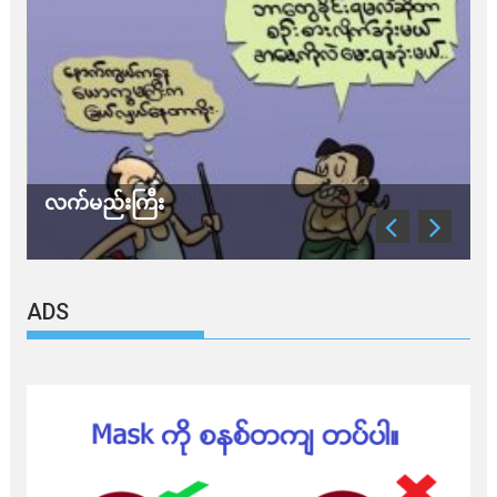
မည်းကြီး
သတိ အိုမီခရ
ADS