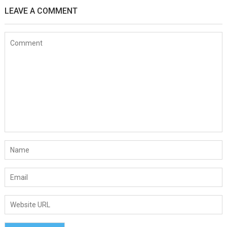
LEAVE A COMMENT