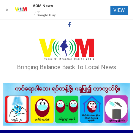
VOM News
✕
VIEW
FREE
In Google Play
Skip
to
content
Bringing Balance Back To Local News