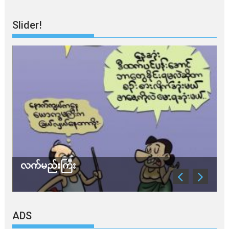
Slider!
လက်မည်းကြီး
သ
ADS