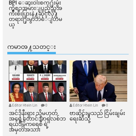
BPI ​ေဆးဝါးစက္​႐ုံးမွဴး
ကိစၥအမ်ားျပည္​သူအ
က်ိဳးစီးပြားနဲ႔ဆိုင္​လို႔
တရား႐ုံးမွာဘဲေျပာမ
ယ္​
ကမာၻ႔သတင္း
Editor Htein Lin
0
Editor Htein Lin
0
အင်ဒိုနီးရှား သို့မဟုတ်
ဗာဆိုင်းမှသည် ငြိမ်းချမ်း
အရှေ့တောင်အာရှလစ်ဘ
ရေးဆီသို့
ရယ်ဒီမိုကရေစီ ရဲ့
အမှတ်အသား