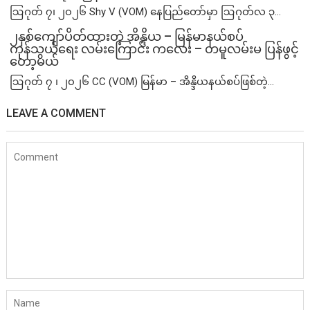
ဩဂုတ် ၇၊ ၂၀၂၆ Shy V (VOM) နေပြည်တော်မှာ ဩဂုတ်လ ၃...
၂နှစ်​ကျော်ပိတ်ထားတဲ့ အိန္ဒိယ – မြန်မာနယ်စပ်
ကုန်သွယ်ရေး လမ်းကြောင်း ကလေး – တမူလမ်းမ ပြန်ဖွင့်
တော့မယ်
ဩဂုတ် ၇ ၊ ၂၀၂၆ CC (VOM) မြန်မာ – အိန္ဒိယနယ်စပ်ဖြစ်တဲ့...
LEAVE A COMMENT