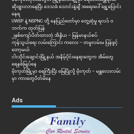
ဆိုးရွားလာနေပြီး ဒေသခံ သောင်းနဲ့ချီ အရေးပေါ် ရွှေ့ပြောင်း
နေရ
UWSP နဲ့ NSPNC တို့ နေပြည်တော်မှာ တွေ့ဆုံမှု ရလဒ် ဝ
ဘက်က ထုတ်ပြန်
၂နှစ်​ကျော်ပိတ်ထားတဲ့ အိန္ဒိယ – မြန်မာနယ်စပ်
ကုန်သွယ်ရေး လမ်းကြောင်း ကလေး – တမူလမ်းမ ပြန်ဖွင့်
တော့မယ်
ငါးသိုင်းချောင်းမြို့နယ် အနိမ့်ပိုင်းနေရာတွေက အိမ်​တွေ
ရေနစ်မြုပ်နေ
မိုးကုတ်မြို့မှာ ရေကြီးပြီး မြေပြိုလို့ မိုးကုတ် – မန္တလေးလမ်း
မှာ ကားတွေပိတ်မိနေ
Ads