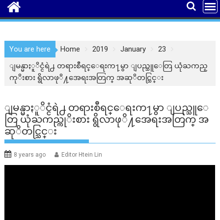
You are here
Home
2019
January
23
ျမန္မာႏူိင္ငံရဲ႕ တရားစီရင္ေရးက႑မွာ ျပည္သူေတြ ယုံႀကည္
ကုိးစား ရွိလာဖုိ႔အေရးအတြက္ အဆုိတင္သြင္း
ျမန္မာႏူိင္ငံရဲ႕ တရားစီရင္ေရးက႑မွာ ျပည္သူေ
တြ ယုံႀကည္ကုိးစား ရွိလာဖုိ႔အေရးအတြက္ အ
ဆုိတင္သြင္း
8 years ago
Editor Htein Lin