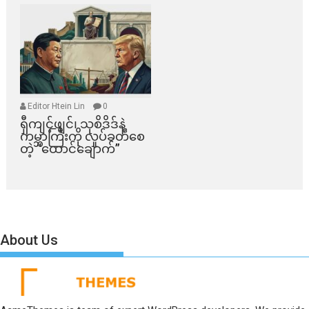
Editor Htein Lin
0
ရှီကျင့်ဖျင်၊ သုစိဒိဒ်နဲ့
ကမ္ဘာကြီးကို လှုပ်ခတ်စေ
တဲ့ “ထောင်ချောက်”
About Us