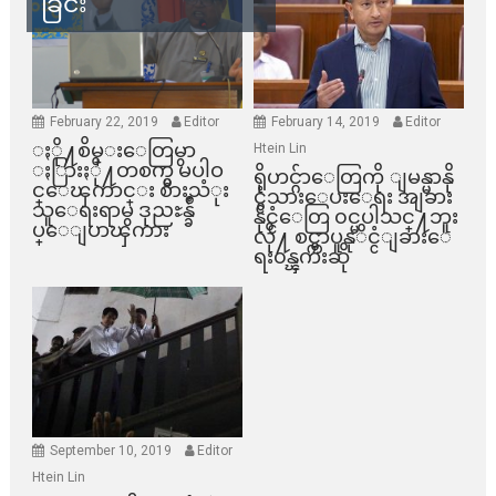
ခြင်း
February 22, 2019
Editor
February 14, 2019
Editor
ႏို႔စိမ္းေတြမွာ
Htein Lin
ႏြားႏို႔တစက္မွ မပါဝ
ရိုဟင္ဂ်ာေတြကို ျမန္မာနို
င္ေၾကာင္း စားသံုး
င္ငံသားေပးေရး အျခား
သူေရးရာမွ ဒုညႊန္ခ်ဳ
နိုင္ငံေတြ ၀င္မပါသင္႔ဘူး
ပ္ေျပာၾကား
လို႔ စင္ကာပူနုိင္ငံျခားေ
ရး၀န္ၾကီးဆို
September 10, 2019
Editor
Htein Lin