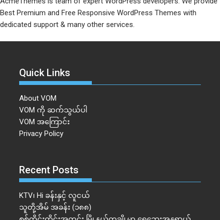
AcmeThemes is team of expert WordPress developers. We provide
Best Premium and Free Responsive WordPress Themes with
dedicated support & many other services.
Quick Links
About VOM
VOM ကို ဆက်သွယ်ပါ
VOM အကြောင်း
Privacy Policy
Recent Posts
KTV၊ Hi ခန်းနှင့် လူငယ်
သူတို့အိမ် အခန်း (၁၈၈)
စစ်ကိုင်းတိုင်းအတွင်း မြို့နယ်တချို့မှာ ရေဘေးအန္တရာယ်