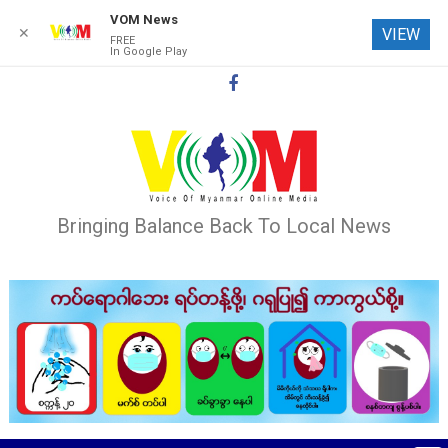
VOM News
✕
VIEW
FREE
In Google Play
Skip
to
content
Bringing Balance Back To Local News