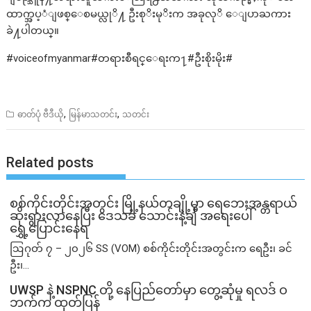
ထာက္အပ့ံျဖစ္ေစမယ္လုိ႔ ဦးစုိးမုိးက အခုလုိ ေျပာႀကား
ခဲ႔ပါတယ္။
#voiceofmyanmar#တရားစီရင္ေရးက႑#ဦးစိုးမိုး#
,
,
ဓာတ်ပုံ ဗီဒီယို
မြန်မာသတင်း
သတင်း
Related posts
စစ်ကိုင်းတိုင်းအတွင်း မြို့နယ်တချို့မှာ ရေဘေးအန္တရာယ်
ဆိုးရွားလာနေပြီး ဒေသခံ သောင်းနဲ့ချီ အရေးပေါ်
ရွှေ့ပြောင်းနေရ
ဩဂုတ် ၇ – ၂၀၂၆ SS (VOM) စစ်ကိုင်းတိုင်းအတွင်းက ရေဦး၊ ခင်
ဦး၊...
UWSP နဲ့ NSPNC တို့ နေပြည်တော်မှာ တွေ့ဆုံမှု ရလဒ် ဝ
ဘက်က ထုတ်ပြန်