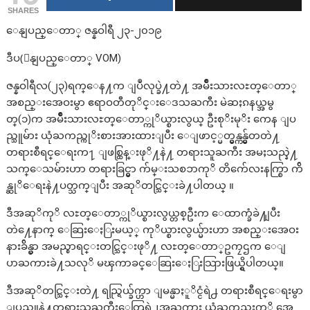
SHARES
ေနျပည္ေတာ္ ဇန္နဝါရီ ၂၃-၂၀၁၉
ဒီပ(ေနျပည္ေတာ္ VOM)
ဇန္နဝါရီလ(၂၃)ရက္ေန႔က ျပဳလုပ္ခဲ႔တဲ႔ အမ်ိဳးသားလႊတ္ေတာ္
အစည္းအေဝးမွာ ဧရာဝတီတုိင္းေဒသႀကီး မဲဆႏၵနယ္အမွ
တ္(၁)က အမ်ိဳးသားလႊတ္ေတာ္ကုိယ္စားလွယ္ ဦးစုိးမုိး ကေန ျပ
ည္သူမ်ား ယုံႀကည္ကုိးစားအားထားျပီး ေျဖာင့္မတ္မွန္ကန္မ်ွတတဲ႔
တရားစီရင္ေရးက႑ ျဖစ္ထြန္းဖုိ႔နဲ႔ တရားသူႀကီး အမႈသည္နဲ႔
သက္ေသမ်ားဟာ တရားခြင္မွာ က်မ္းသစၥာကုိ တိက်ေလးနက္စြာ က်ိ
န္ဆုိေရးနဲ႔ပတ္သက္ျပီး အဆုိတင္သြင္းခဲ႔ပါတယ္ ။
ဒီအဆုိကုိ လႊတ္ေတာ္ကုိယ္စားလွယ္တစ္ဦးက ေထာက္ခံခဲ႔ျပီး
တဲ႔ေနာက္ ေဆြးေႏြးမယ့္ ကုိယ္စားလွယ္မ်ားဟာ အစည္းအေဝး
နားခ်ိန္မွာ အမည္စာရင္းတင္သြင္းဖုိ႔ လႊတ္ေတာ္ဥကၠဌက ေျ
ပာႀကားခဲ႔သလုိ မၾကာခင္ေဆြးေႏြးသြားဖြယ္ရွိပါတယ္။
ဒီအဆုိတင္သြင္းတဲ႔ ရည္ရြယ္ခ်က္ဟာ ျမန္မာႏူိင္ငံရဲ႕ တရားစီရင္ေရးမွာ
ျပည္သူနဲ႔တရားသူႀကီးေတြရဲ႕အႀကား ယုံႀကည္မႈကုိ အေ