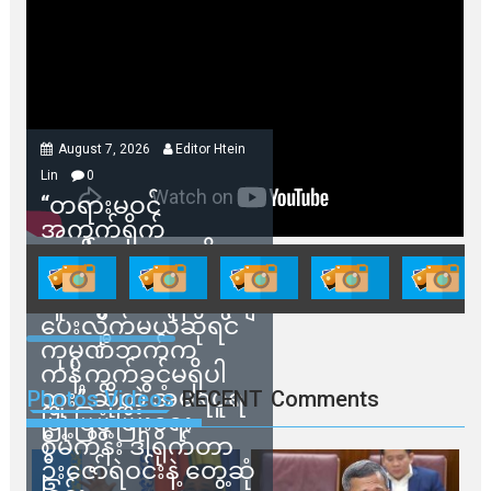
August 7, 2026
Editor Htein
Lin
0
“တရားမဝင်
အကွက်ရိုက်
ရောင်းချမှုတွေကို
သက်ဆိုင်ရာတာဝန်ရှိ
သူတွေက ဂရန်တွေချ
ပေးလိုက်မယ်ဆိုရင်
ကုမ္ပဏီဘက်က
ကန့်ကွက်ခွင့်မရှိပါ
ဘူး” ဆိုတဲ့ အမရပူရ
Photos Videos
RECENT
Comments
မြို့ပြဖွံ့ဖြိုးရေး
စီမံကိန်း ဒါရိုက်တာ
ဦးဇော်ရဲဝင်းနဲ့ တွေ့ဆုံ