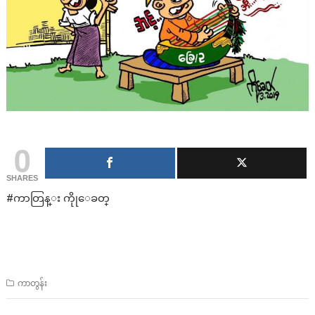
0
SHARES
#ကာတြန္း ကိုုေခတ္
ကာတွန်း