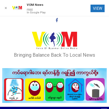
VOM News
✕
VIEW
FREE
In Google Play
Skip
to
content
Bringing Balance Back To Local News