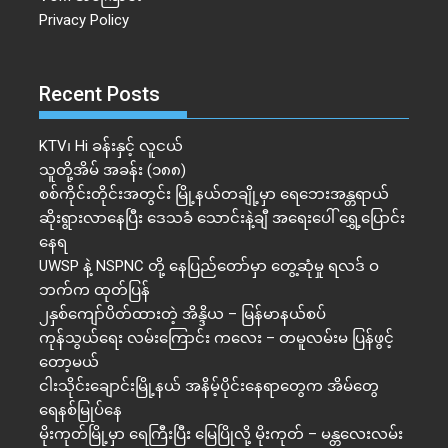
Privacy Policy
Recent Posts
KTV၊ Hi ခန်းနှင့် လူငယ်
သူတို့အိမ် အခန်း (၁၈၈)
စစ်ကိုင်းတိုင်းအတွင်း မြို့နယ်တချို့မှာ ရေဘေးအန္တရာယ်
ဆိုးရွားလာနေပြီး ဒေသခံ သောင်းနဲ့ချီ အရေးပေါ် ရွှေ့ပြောင်း
နေရ
UWSP နဲ့ NSPNC တို့ နေပြည်တော်မှာ တွေ့ဆုံမှု ရလဒ် ဝ
ဘက်က ထုတ်ပြန်
၂နှစ်​ကျော်ပိတ်ထားတဲ့ အိန္ဒိယ – မြန်မာနယ်စပ်
ကုန်သွယ်ရေး လမ်းကြောင်း ကလေး – တမူလမ်းမ ပြန်ဖွင့်
တော့မယ်
ငါးသိုင်းချောင်းမြို့နယ် အနိမ့်ပိုင်းနေရာတွေက အိမ်​တွေ
ရေနစ်မြုပ်နေ
မိုးကုတ်မြို့မှာ ရေကြီးပြီး မြေပြိုလို့ မိုးကုတ် – မန္တလေးလမ်း