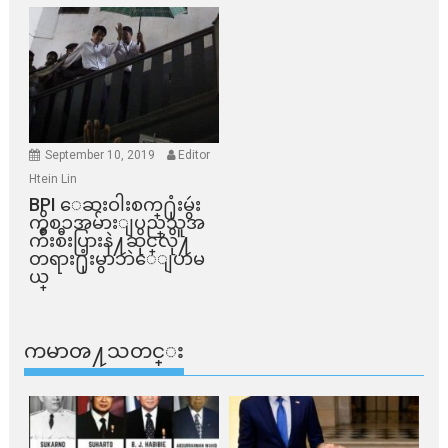
September 10, 2019
Editor
Htein Lin
BPI ​ေဆးဝါးစက္​႐ုံးမွဴး
ကိစၥအမ်ားျပည္​သူအ
က်ိဳးစီးပြားနဲ႔ဆိုင္​လို႔
တရား႐ုံးမွာဘဲေျပာမ
ယ္​
ကမာၻ႔သတင္း