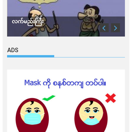
လက်မည်းကြီး
သ
ADS