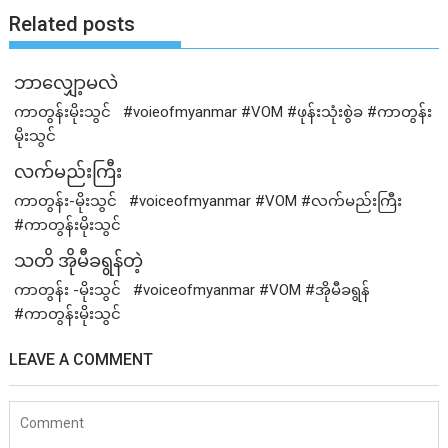
Related posts
ဘာလျှော့မလဲ
ကာတွန်းမိုးသွင် #voieofmyanmar #VOM #ဖုန်းသုံးစွဲခ #ကာတွန်း
မိုးသွင်
လက်မည်းကြီး
ကာတွန်း-မိုးသွင် #voiceofmyanmar #VOM #လက်မည်းကြီး
#ကာတွန်းမိုးသွင်
သတိ အိုမီခရွန်တဲ့
ကာတွန်း -မိုးသွင် #voiceofmyanmar #VOM #အိုမီခရွန်
#ကာတွန်းမိုးသွင်
LEAVE A COMMENT