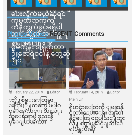
သက်ဆိုင်ရာတာဝန်ရှိ
သူတွေက ဂရန်တွေချ
ပေးလိုက်မယ်ဆိုရင်
ကုမ္ပဏီဘက်က
ကန့်ကွက်ခွင့်မရှိပါ
ဘူး” ဆိုတဲ့ အမရပူရ
Photos Videos
RECENT
Comments
မြို့ပြဖွံ့ဖြိုးရေး
စီမံကိန်း ဒါရိုက်တာ
ဦးဇော်ရဲဝင်းနဲ့ တွေ့ဆုံ
ခြင်း
February 22, 2019
Editor
February 14, 2019
Editor
ႏို႔စိမ္းေတြမွာ
Htein Lin
ႏြားႏို႔တစက္မွ မပါဝ
ရိုဟင္ဂ်ာေတြကို ျမန္မာနို
င္ေၾကာင္း စားသံုး
င္ငံသားေပးေရး အျခား
သူေရးရာမွ ဒုညႊန္ခ်ဳ
နိုင္ငံေတြ ၀င္မပါသင္႔ဘူး
ပ္ေျပာၾကား
လို႔ စင္ကာပူနုိင္ငံျခားေ
ရး၀န္ၾကီးဆို