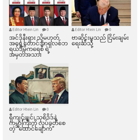
Editor Htein Lin
0
Editor Htein Lin
0
အင်ဒိုနီးရှား သို့မဟုတ်
ဗာဆိုင်းမှသည် ငြိမ်းချမ်း
အရှေ့တောင်အာရှလစ်ဘ
ရေးဆီသို့
ရယ်ဒီမိုကရေစီ ရဲ့
အမှတ်အသား
Editor Htein Lin
0
ရှီကျင့်ဖျင်၊ သုစိဒိဒ်နဲ့
ကမ္ဘာကြီးကို လှုပ်ခတ်စေ
တဲ့ “ထောင်ချောက်”