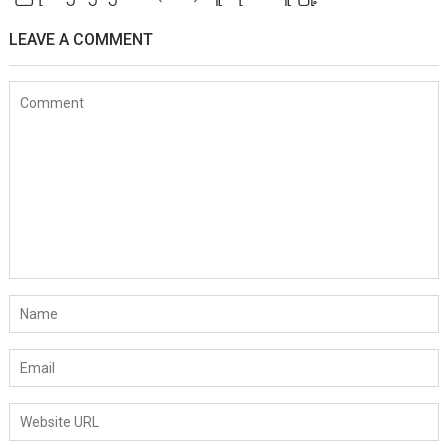
LEAVE A COMMENT