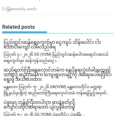
,
မြန်မာသတင်း
သတင်း
Related posts
ပြည်တွင်းဆန်စျေးကွက်မှာ ငွေကျပ် သိန်းပေါင်း ငါး​
သောင်းကျော် လိမ်လည်ခံရ
ဩဂုတ် ၄ ၊ ၂၀၂၆ GG (VOM) ပြည်တွင်းဆန်စပါးအရောင်းအဝယ်
စျေးကွက်မှာ ဆန်ကုန်သည်တွေ ၊...
ဆည်တော်ကြီးရေလှောင်တမံက ရေပိုရေလွှဲတံခါးတွေဖွင့်
ထားလို့ ဆည်အနီးက ကျေးရွာတချို့ကို အရေးပေါ်ပြောင်း
ရွေးဖို့ အသိပေးထား
မန္တလေး၊ သြဂုတ်- ၅- ၂၀၂၆ SA(VOM) မန္တလေးတိုင်း၊ မတ္တရာ
မြို့နယ်မှာရှိတဲ့ ဆည်တော်ကြီးရေလှောင်တမံ ကန်ရေပြည့်အမှတ်...
ပဲခူးမှာ ဘုန်းကြီးတပါးက ဓားနဲ့ခုတ်လို့
ကျောင်းထိုင်ဆရာတော် ပျံလွန်တော်မူ
ဩဂုတ် ၅ ၊ ၂၀၂၆ GG (VOM) ပဲခူးတိုင်း ၊ ပဲခူးမြို့...