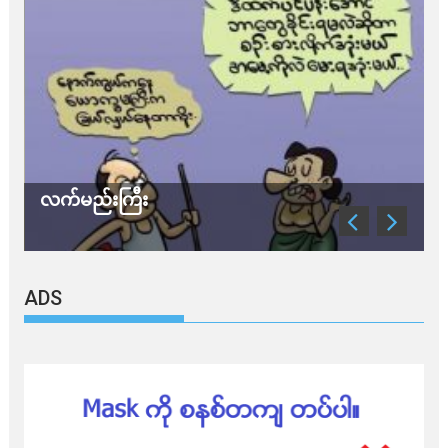
လက်မည်းကြီး
သ
ADS