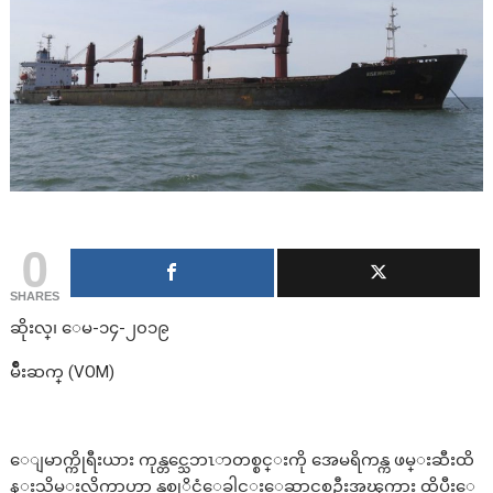
0
SHARES
ဆိုးလ္၊ ေမ-၁၄-၂၀၁၉
မ်ိဳးဆက္ (VOM)
ေျမာက္ကိုရီးယား ကုန္တင္သေဘၤာတစ္စင္းကို အေမရိကန္က ဖမ္းဆီးထိ
န္းသိမ္းလိုက္တာဟာ နွစ္နုိင္ငံေခါင္းေဆာင္နွစ္ဦးအၾကား ထိပ္သီးေ