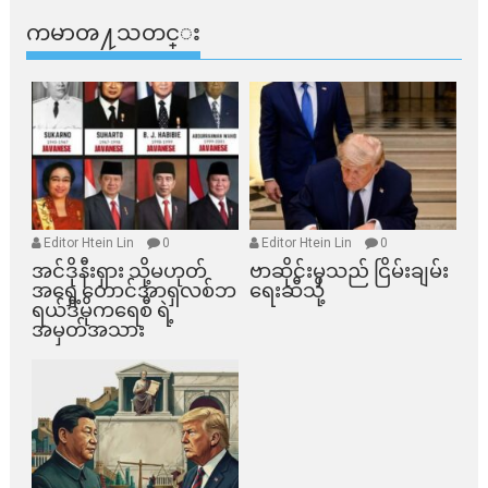
ကမာၻ႔သတင္း
Editor Htein Lin
0
Editor Htein Lin
0
အင်ဒိုနီးရှား သို့မဟုတ်
ဗာဆိုင်းမှသည် ငြိမ်းချမ်း
အရှေ့တောင်အာရှလစ်ဘ
ရေးဆီသို့
ရယ်ဒီမိုကရေစီ ရဲ့
အမှတ်အသား