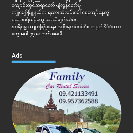
ကျောင်းထိုင်ဆရာတော် ပျံလွန်တော်မူ
ကျုံပျော်မြို့နယ်က ရထားသံလမ်းပေါ် ရေကျော်နေလို့
ရထားခရီးစဉ်တွေ ယာယီဖျက်သိမ်း
နားရိုင်ရွာ ကျားဖြန့်စခန်း အစိုးရတပ်ဝင်စီး၊ တရုတ်နိုင်ငံသား
တွေအပါ ၄၃ ယောက် ဖမ်းမိ
Ads