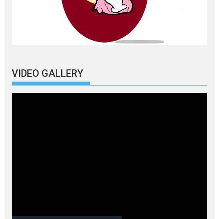
VIDEO GALLERY