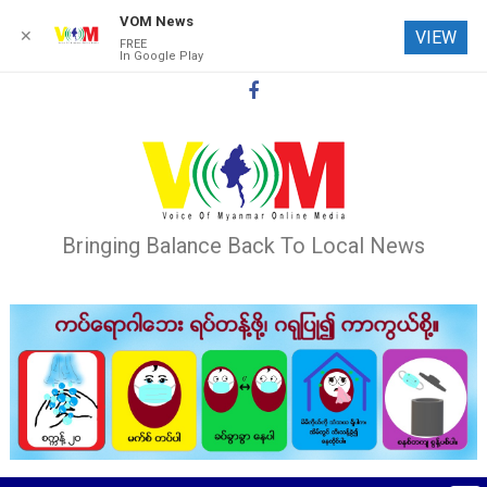
VOM News
✕
VIEW
FREE
In Google Play
Skip
to
content
Bringing Balance Back To Local News