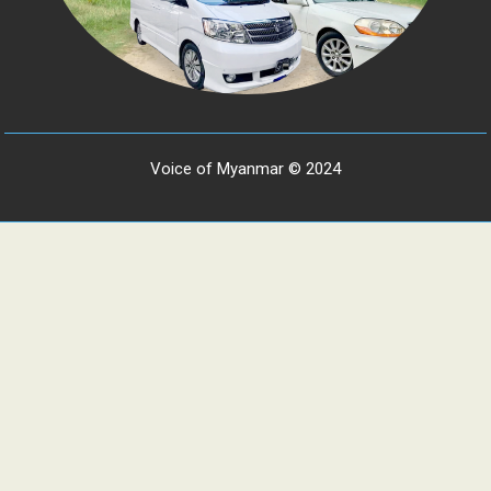
Voice of Myanmar © 2024