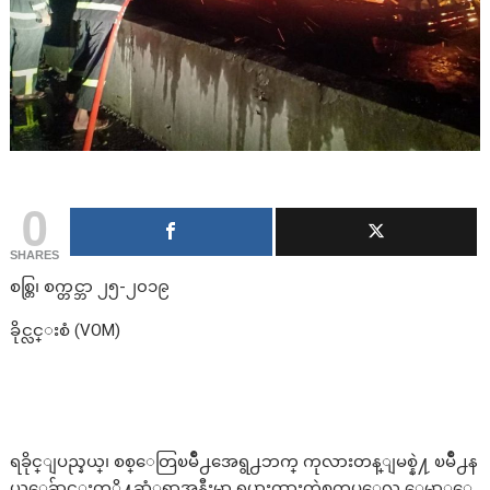
0
SHARES
စစ္တြ၊ စက္တင္ဘာ ၂၅-၂၀၁၉
ခိုင္လင္းစံ (VOM)
ရခိုင္ျပည္နယ္၊ စစ္ေတြၿမိဳ႕အေရွ႕ဘက္ ကုလားတန္ျမစ္နဲ႔ ၿမိဳ႕န
ယ္ေခ်ာင္းတုိ႔ဆံုရာအနီးမွာ ရပ္နားထားတဲ့စက္တပ္ေလွ ေမာ္ေ