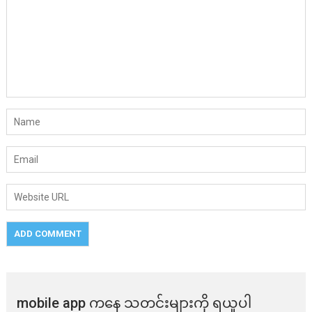
mobile app ​​ကနေ ​​သတင်းများကို ရယူပါ