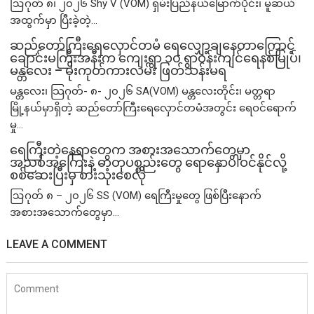
ဩဂုတ် ၈၊ ၂၀၂၆ Shy V (VOM) ရှမ်းပြည်နယ်မြောက်ပိုင်း၊ မူဆယ်
အထွက်မှာ ပြီးခဲ့တဲ့...
ဆည်တော်ကြီးရေလှောင်တမံ ရေလျှော့ချနေတာကြောင့်
ချောင်းမကြီးအနီးက ကျေးရွာ ၁၀ ရွာဝန်းကျင်ရေနစ်မြုပ်၊
မန္တလေး – မိုးကုတ်ကားလမ်း ဖြတ်သန်းမရ
မန္တလေး၊ သြဂုတ်- ၈- ၂၀၂၆ SA(VOM) မန္တလေးတိုင်း၊ မတ္တရာ
မြို့နယ်မှာရှိတဲ့ ဆည်တော်ကြီးရေလှောင်တမံအတွင်း ရေဝင်ရောက်
မှု...
ရေကြီးတဲ့​နေရာ​တွေက အစားအသောက်တွေမှာ
အညစ်အကြေးနဲ့ ဓာတုပစ္စည်းတွေ ရောနှောပါဝင်နိုင်လို့
စစ်ဆေးပြီးမှ စားသုံးစေလို
ဩဂုတ် ၈ – ၂၀၂၆ SS (VOM) ရေကြီးမှုတွေ ဖြစ်ပြီးနောက်
အစားအသောက်တွေမှာ...
LEAVE A COMMENT