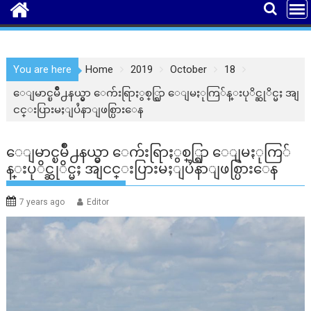
You are here
Home
2019
October
18
ေျမာင္ၿမဳိ႕နယ္မွာ ေက်းရြာႏွစ္္ရြာ ေျမႏုကြ်န္းပုိင္ဆုိင္မႈ အျ
ငင္းပြားမႈျပႆနာျဖစ္ပြားေန
ေျမာင္ၿမဳိ႕နယ္မွာ ေက်းရြာႏွစ္္ရြာ ေျမႏုကြ်
န္းပုိင္ဆုိင္မႈ အျငင္းပြားမႈျပႆနာျဖစ္ပြားေန
7 years ago
Editor