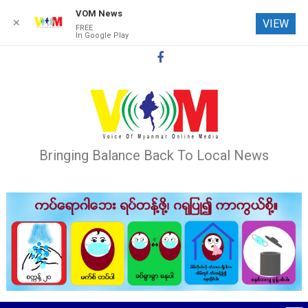
VOM News
✕
VIEW
FREE
In Google Play
Skip
to
content
Bringing Balance Back To Local News