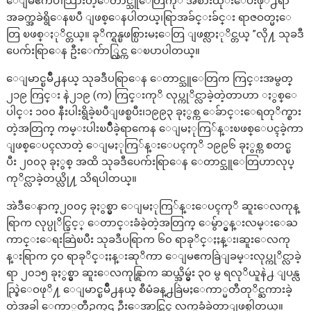
ေျမဧကပါသြားတဲ့ေတာင္သူေတြကုိ အစားထုိးေပးဖုိ႕ရာ
အခက္အခဲရွိေနၿပီ ျဖစ္ေနပါတယ္၊ရြာအခ်င္းခ်င္း ရာဇဝတ္မႈေ
တြ ၿဖစ္ႏုိင္တယ္။ ခုိက္ရန္ၿဖစ္ပြားမႈေတြ ျဖစ္လာႏုိင္တယ္ ”လို႔ သုခဒီ
ပေက်းရြာေန ဦးေက်ာ္လြင္က ေၿပာပါတယ္။
ေျမာင္ၿမဳိ႕နယ္ သုခဒီပရြာေန ေတာင္သူေတြက ကြင္းအမွတ္
၂၁၉ ကြင္း နဲ၂၁၉ (က) ကြင္းကုိ လုပ္ကုိင္လာခဲ့တဲ့တာဟာ ႏွစ္ေ
ပါင္း ၁၀၀ နီးပါးရွိခဲ့ၿပီျဖစ္ၿပီး၊၁၉၉၃ ခုႏွစ္က ေခ်ာင္းေရတုိက္စား
တဲ့အတြက္ ကမ္းပါးၿပဳိခဲ့ရာကေန ေျမႏုကြ်န္းၿဖစ္ေပၚခဲ့ကာ
ျဖစ္ေပၚလာတဲ့ ေျမႏုကြ်န္းေပၚကုိ ၁၉၉၆ ခုႏွစ္က စတင္ၿ
ပီး ၂၀၀၃ ခုႏွစ္ အထိ သုခဒီပေက်းရြာေန ေတာင္သူေတြဟာလုပ္
ကုိင္လာခဲ့တယ္လို႔ သိရပါတယ္။
အဲဒီေနာက္၂၀၀၄ ခုႏွစ္မွာ ေျမႏုကြ်န္းေပၚကုိ ဆူးေလကုန္
ရြာက လုပ္ပုိင္ခြင့္ ေတာင္းခံခဲ့တဲ့အတြက္ ေမွ်ာ္မွန္းလမ္းေႀ
ကာင္းေရးဆြဲၿပီး သုခဒီပရြာက ၆၀ ရာခုိင္ႏႈန္း၊ဆူးေလကု
န္းရြာက ၄၀ ရာခုိင္ႏႈန္းဆုိကာ ေျမဧကခြဲျခမ္းလုပ္ကုိင္လာခဲ့
ရာ ၂၀၁၅ ခုႏွစ္မွာ ဆူးေလကုန္ရြာက ဆယ္အိမ္မွဴး ၃၀ မွ ရလုိယူနဲ႕ ျပန္လ
ည္ခြဲေဝဖုိ႔ ေျမာင္ၿမဳိ႕နယ္ စီမံခန္႕ခြဲမႈေကာ္မတီတုိင္ႀကားခဲ့
တဲ့အခါ ေကာ္မတီဥကၠဌ ဦးေအာင္လြင္မွ လက္မခံခဲ့တာျဖစ္ပါတယ္။