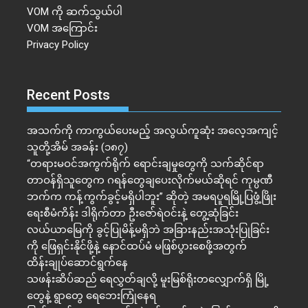
VOM ကို ဆက်သွယ်ပါ
VOM အကြောင်း
Privacy Policy
Recent Posts
အသက်ကို ကာကွယ်ပေးမည့် အလွယ်ကူဆုံး အလေ့အကျင့်
သူတို့အိမ် အခန်း (၁၈၇)
“တရားမဝင်အကွက်ရိုက် ရောင်းချမှုတွေကို သက်ဆိုင်ရာ
တာဝန်ရှိသူတွေက ဂရန်တွေချပေးလိုက်မယ်ဆိုရင် ကုမ္ပဏီ
ဘက်က ကန့်ကွက်ခွင့်မရှိပါဘူး” ဆိုတဲ့ အမရပူရမြို့ပြဖွံ့ဖြိုး
ရေးစီမံကိန်း ဒါရိုက်တာ ဦးဇော်ရဲဝင်းနဲ့ တွေ့ဆုံခြင်း
လယ်ယာမြေကို ခွင့်ပြုမိန့်မရှိဘဲ အခြားနည်းအသုံးပြုခြင်း
ကို ဖြေရှင်းနိုင်ဖို့နဲ့ နောင်ထပ်မံ မဖြစ်ပွားစေဖို့အတွက်
ထိန်းချုပ်ဆောင်ရွက်နေ
သဖန်းဆိပ်ဆည် ရေလွှတ်ချလို့ မူးမြစ်ရိုးတလျှောက်ရှိ မြို့
တွေနဲ့ ရွာတွေ ရေဘေးကြုံနေရ