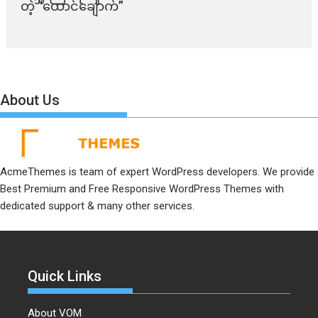
တဲ့ “ထောင်ချောက်”
About Us
AcmeThemes is team of expert WordPress developers. We provide
Best Premium and Free Responsive WordPress Themes with
dedicated support & many other services.
Quick Links
About VOM