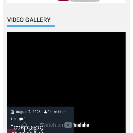
VIDEO GALLERY
August 7, 2026
Editor Htein
Lin
0
“တရားမဝင်