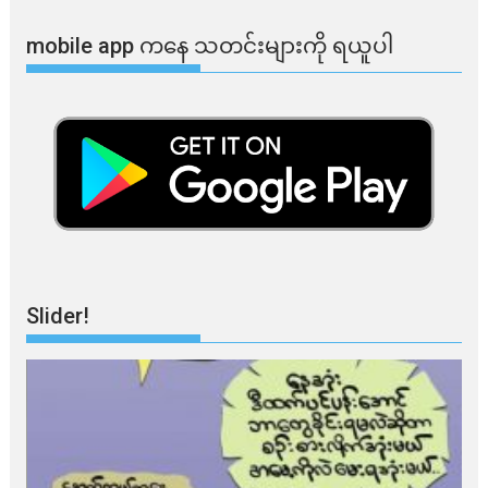
mobile app ​​ကနေ ​​သတင်းများကို ရယူပါ
Slider!