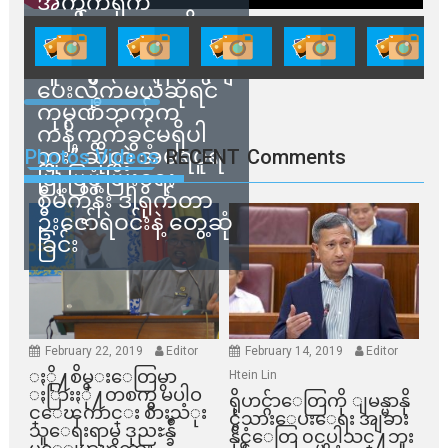
အကွက်ရိုက်
ရောင်းချမှုတွေကို
သက်ဆိုင်ရာတာဝန်ရှိ
သူတွေက ဂရန်တွေချ
ပေးလိုက်မယ်ဆိုရင်
ကုမ္ပဏီဘက်က
ကန့်ကွက်ခွင့်မရှိပါ
ဘူး” ဆိုတဲ့ အမရပူရ
Photos Videos
RECENT
Comments
မြို့ပြဖွံ့ဖြိုးရေး
စီမံကိန်း ဒါရိုက်တာ
ဦးဇော်ရဲဝင်းနဲ့ တွေ့ဆုံ
ခြင်း
February 22, 2019
Editor
February 14, 2019
Editor
ႏို႔စိမ္းေတြမွာ
Htein Lin
ႏြားႏို႔တစက္မွ မပါဝ
ရိုဟင္ဂ်ာေတြကို ျမန္မာနို
င္ေၾကာင္း စားသံုး
င္ငံသားေပးေရး အျခား
သူေရးရာမွ ဒုညႊန္ခ်ဳ
နိုင္ငံေတြ ၀င္မပါသင္႔ဘူး