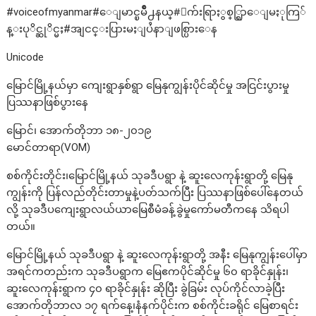
#voiceofmyanmar#ေျမာင္ၿမဳိ႕နယ္#ေက်းရြာႏွစ္္ရြာေျမႏုကြ်
န္းပုိင္ဆုိင္မႈ#အျငင္းပြားမႈျပႆနာျဖစ္ပြားေန
Unicode
မြောင်မြို့နယ်မှာ ကျေးရွာနှစ်ရွာ မြေနုကျွန်းပိုင်ဆိုင်မှု အငြင်းပွားမှု
ပြဿနာဖြစ်ပွားနေ
မြောင်၊ အောက်တိုဘာ ၁၈-၂၀၁၉
မောင်တာရာ(VOM)
စစ်ကိုင်းတိုင်း၊မြောင်မြို့နယ် သုခဒီပရွာ နဲ့ ဆူးလေကုန်းရွာတို့ မြေနု
ကျွန်းကို ပြန်လည်တိုင်းတာမှုနဲ့ပတ်သက်ပြီး ပြဿနာဖြစ်ပေါ်နေတယ်
လို့ သုခဒီပကျေးရွာလယ်ယာမြေစီမံခန့်ခွဲမှုကော်မတီကနေ သိရပါ
တယ်။
မြောင်မြို့နယ် သုခဒီပရွာ နဲ့ ဆူးလေကုန်းရွာတို့ အနီး မြေနုကျွန်းပေါ်မှာ
အရင်ကတည်းက သုခဒီပရွာက မြေဧကပိုင်ဆိုင်မှု ၆၀ ရာခိုင်နှုန်း၊
ဆူးလေကုန်းရွာက ၄၀ ရာခိုင်နှုန်း ဆိုပြီး ခွဲခြမ်း လုပ်ကိုင်လာခဲ့ပြီး
အောက်တိုဘာလ ၁၇ ရက်နေ့၊နံနက်ပိုင်းက စစ်ကိုင်းခရိုင် မြေစာရင်း