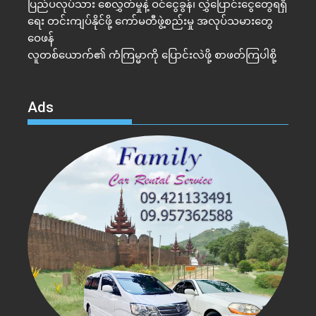
ပြည်ပလုပ်သား စေလွှတ်မှုနဲ့ ဝင်ငွေခွန်၊ လွှဲပြောင်းငွေတွေရရှိ
ရေး တင်းကျပ်နိုင်ဖို့ ကော်မတီဖွဲ့စည်းမှု အလုပ်သမားတွေ
ဝေဖန်
လူတစ်ယောက်၏ ကံကြမ္မာကို ပြောင်းလဲဖို့ စာဖတ်ကြပါစို့
Ads