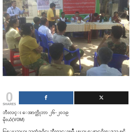
0
SHARES
ဘီးလင္း ေအာက္တိုဘာ ၂၆-၂၀၁၉
မိုးယံ(VOM)
မြန္ျပည္နယ္၊ သထုံခ႐ိုင္၊ ဘီးလင္းၿမိဳ႕နယ္၊ ေနာင္႐ိုးေဒသ ၿငိ