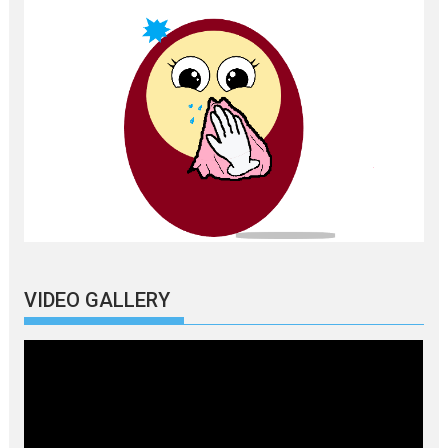
VIDEO GALLERY