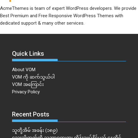
AcmeThemes is team of expert WordPress developers. We provide
Best Premium and Free Responsive WordPress Themes with
dedicated support & many other services.
Quick Links
About VOM
VOM ကို ဆက်သွယ်ပါ
VOM အကြောင်း
Privacy Policy
Recent Posts
သူတို့အိမ် အခန်း (၁၈၉)
သွေးချိုဓာတ်ကို သဘာဝကျကျ ထိန်းချုပ်နိုင်မည့် နေထိုင်