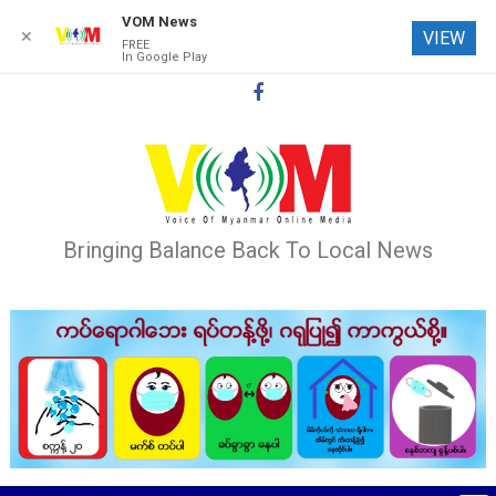
VOM News
✕
VIEW
FREE
In Google Play
Skip
to
content
Bringing Balance Back To Local News