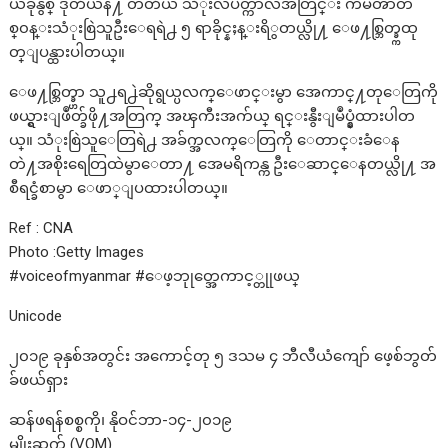
ယခုနွစ္ ဒုတိယနဲ႔ တတိယ သံုးလပတ္ကာလအတြင္း ကမၻာတ
စ္၀န္းသံုးစြဲသူဦးေရရဲ႕ ၅ ရာခိုင္နႈန္းရိွတယ္လို႔ ေဖ႔စ္ဘြတ္ခ္ကထု
တ္ျပန္ထားပါတယ္။
ေဖ႔စ္ဘြတ္ခ္ဟာ သူ႕ရ႕ဲဆိုရွယ္ပလက္ေဖာင္းမွာ အေကာင္႔တုေတြကို
ဖယ္ရွားျဖဳတ္ခ်ဖို႔အတြက္ အၾကီးအက်ယ္ ရင္းနွီးျမဳပ္နွံထားပါတ
ယ္။ သံုးစြဲသူေတြရဲ႕ အခ်က္အလက္ေတြကို ေတာင္းခံေန
တဲ႔အစိုးရေတြထဲမွာေတာ႔ အေမရိကန္က ဦးေဆာင္ေနတယ္လို႔ အ
စီရင္ခံစာမွာ ေဖာ္ျပထားပါတယ္။
Ref : CNA
Photo :Getty Images
#voiceofmyanmar #ေဖ့ဘုုတ္အေကာင့္တုုဖယ္
Unicode
၂၀၁၉ ခုနှစ်အတွင်း အကောင့်တု ၅ ဒသမ ၄ ဘီလီယံကျော် ဖေ့စ်ဘွတ်
ခ်ဖယ်ရှား
ဆန်ဖရန်စစ္စကို၊ နိုဝင်ဘာ-၁၄-၂၀၁၉
မျိုးဆက် (VOM)