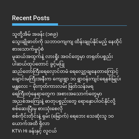
Recent Posts
သူတို့အိမ် အခန်း (၁၈၉)
သွေးချိုဓာတ်ကို သဘာဝကျကျ ထိန်းချုပ်နိုင်မည့် နေထိုင်
စားသောက်မှုပုံစံ
မူဆယ်အထွက်နဲ့ လားရှိုး အဝင်တွေမှာ တရုတ်ပစ္စည်း
ပါဆယ်ထုပ်တောင် ခွင့်မပြု
ဆည်တော်ကြီးရေလှောင်တမံ ရေလျှော့ချနေတာကြောင့်
ချောင်းမကြီးအနီးက ကျေးရွာ ၁၀ ရွာဝန်းကျင်ရေနစ်မြုပ်၊
မန္တလေး – မိုးကုတ်ကားလမ်း ဖြတ်သန်းမရ
ရေကြီးတဲ့​နေရာ​တွေက အစားအသောက်တွေမှာ
အညစ်အကြေးနဲ့ ဓာတုပစ္စည်းတွေ ရောနှောပါဝင်နိုင်လို့
စစ်ဆေးပြီးမှ စားသုံးစေလို
စစ်ကိုင်းတိုင်းနဲ့ ရှမ်း (မြောက်) ရေဘေး သေဆုံးသူ ၁၀
ယောက်အထိ ရှိလာ
KTV၊ Hi ခန်းနှင့် လူငယ်