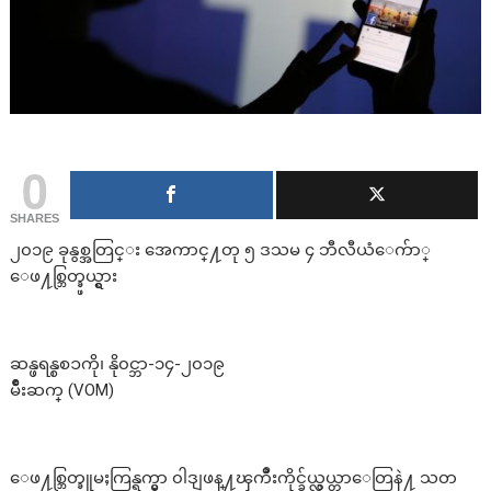
0
SHARES
၂၀၁၉ ခုနွစ္အတြင္း အေကာင္႔တု ၅ ဒသမ ၄ ဘီလီယံေက်ာ္
ေဖ႔စ္ဘြတ္ခ္ဖယ္ရွား
ဆန္ဖရန္စစၥကို၊ နို၀င္ဘာ-၁၄-၂၀၁၉
မ်ိဳးဆက္ (VOM)
ေဖ႔စ္ဘြတ္ခ္လူမႈကြန္ရက္မွာ ၀ါဒျဖန္႔ၾကိဳးကိုင္ခ်ယ္လွယ္တာေတြနဲ႔ သတ