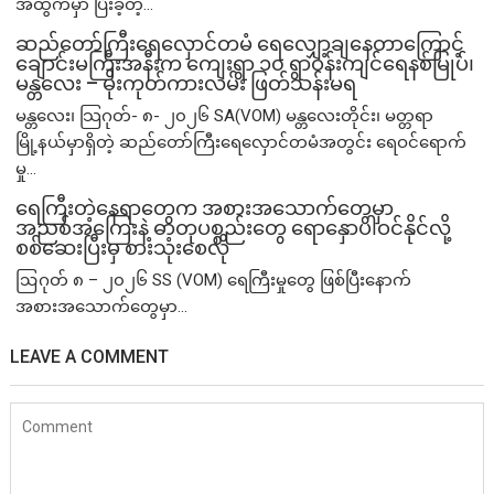
အထွက်မှာ ပြီးခဲ့တဲ့...
ဆည်တော်ကြီးရေလှောင်တမံ ရေလျှော့ချနေတာကြောင့်
ချောင်းမကြီးအနီးက ကျေးရွာ ၁၀ ရွာဝန်းကျင်ရေနစ်မြုပ်၊
မန္တလေး – မိုးကုတ်ကားလမ်း ဖြတ်သန်းမရ
မန္တလေး၊ သြဂုတ်- ၈- ၂၀၂၆ SA(VOM) မန္တလေးတိုင်း၊ မတ္တရာ
မြို့နယ်မှာရှိတဲ့ ဆည်တော်ကြီးရေလှောင်တမံအတွင်း ရေဝင်ရောက်
မှု...
ရေကြီးတဲ့​နေရာ​တွေက အစားအသောက်တွေမှာ
အညစ်အကြေးနဲ့ ဓာတုပစ္စည်းတွေ ရောနှောပါဝင်နိုင်လို့
စစ်ဆေးပြီးမှ စားသုံးစေလို
ဩဂုတ် ၈ – ၂၀၂၆ SS (VOM) ရေကြီးမှုတွေ ဖြစ်ပြီးနောက်
အစားအသောက်တွေမှာ...
LEAVE A COMMENT