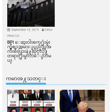
September 10, 2019
Editor
Htein Lin
BPI ​ေဆးဝါးစက္​႐ုံးမွဴး
ကိစၥအမ်ားျပည္​သူအ
က်ိဳးစီးပြားနဲ႔ဆိုင္​လို႔
တရား႐ုံးမွာဘဲေျပာမ
ယ္​
ကမာၻ႔သတင္း