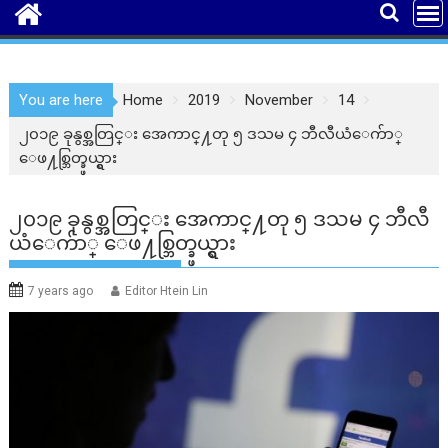
You are here
Home
2019
November
14
၂၀၁၉ ခုနွစ္အတြင္း အေကာင္႔တု ၅ ဒသမ ၄ ဘီလီယံေက်ာ္
ေဖ႔စ္ဘြတ္ခ္ဖယ္ရွား
၂၀၁၉ ခုနွစ္အတြင္း အေကာင္႔တု ၅ ဒသမ ၄ ဘီလီ
ယံေက်ာ္ ေဖ႔စ္ဘြတ္ခ္ဖယ္ရွား
7 years ago
Editor Htein Lin