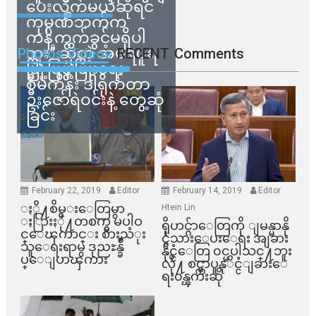
ပေးလိုက်မယ်ဆိုရင်
ကုမ္ပဏီဘက်က
ကန့်ကွက်ခွင့်မရှိပါ
ဘူး” ဆိုတဲ့ အမရပူရ
Photos Videos
RECENT
Comments
မြို့ပြဖွံ့ဖြိုးရေး
စီမံကိန်း ဒါရိုက်တာ
ဦးဇော်ရဲဝင်းနဲ့ တွေ့ဆုံ
ခြင်း
February 22, 2019
Editor
February 14, 2019
Editor
ႏို႔စိမ္းေတြမွာ
Htein Lin
ႏြားႏို႔တစက္မွ မပါဝ
ရိုဟင္ဂ်ာေတြကို ျမန္မာနို
င္ေၾကာင္း စားသံုး
င္ငံသားေပးေရး အျခား
သူေရးရာမွ ဒုညႊန္ခ်ဳ
နိုင္ငံေတြ ၀င္မပါသင္႔ဘူး
ပ္ေျပာၾကား
လို႔ စင္ကာပူနုိင္ငံျခားေ
ရး၀န္ၾကီးဆို