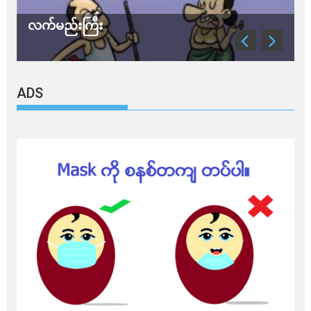
လက်မည်းကြီး
သတိ 
ADS