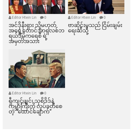
Editor Htein Lin
0
Editor Htein Lin
0
အင်ဒိုနီးရှား သို့မဟုတ်
ဗာဆိုင်းမှသည် ငြိမ်းချမ်း
အရှေ့တောင်အာရှလစ်ဘ
ရေးဆီသို့
ရယ်ဒီမိုကရေစီ ရဲ့
အမှတ်အသား
Editor Htein Lin
0
ရှီကျင့်ဖျင်၊ သုစိဒိဒ်နဲ့
ကမ္ဘာကြီးကို လှုပ်ခတ်စေ
တဲ့ “ထောင်ချောက်”