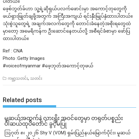
ပါတယ်။
ဖေ့စ်ဘွတ်ခ်ဟာ သူ့ရဲ့ဆိုရှယ်ပလက်ဖောင်းမှာ အကောင့်တုတွေကို
ဖယ်ရှားဖြုတ်ချဖို့အတွက် အကြီးအကျယ် ရင်းနှီးမြုပ်နှံထားပါတယ်။
သုံးစွဲသူတွေရဲ့ အချက်အလက်တွေကို တောင်းခံနေတဲ့အစိုးရတွေထဲ
မှာတော့ အမေရိကန်က ဦးဆောင်နေတယ်လို့ အစီရင်ခံစာမှာ ဖော်ပြ
ထားပါတယ်။
Ref : CNA
Photo :Getty Images
#voiceofmyanmar #ဖေ့ဘုတ်အကောင့်တုဖယ်
,
ကမ္ဘာ့သတင်း
သတင်း
Related posts
မူဆယ်အထွက်နဲ့ လားရှိုး အဝင်တွေမှာ တရုတ်ပစ္စည်း
ပါဆယ်ထုပ်တောင် ခွင့်မပြု
ဩဂုတ် ၈၊ ၂၀၂၆ Shy V (VOM) ရှမ်းပြည်နယ်မြောက်ပိုင်း၊ မူဆယ်