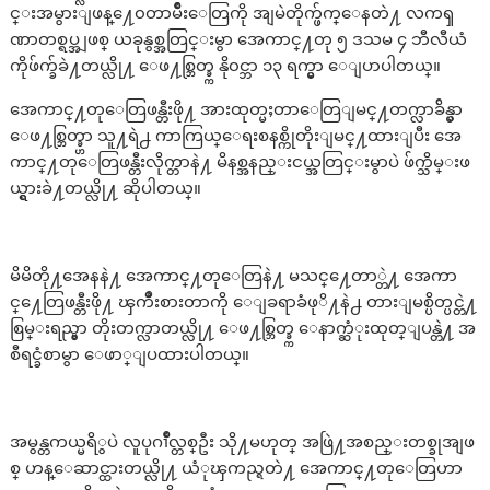
င္းအမွားျဖန္႔ေ၀တာမ်ိဳးေတြကို အျမဲတိုက္ဖ်က္ေနတဲ႔ လကၡ
ဏာတစ္ရပ္အျဖစ္ ယခုနွစ္အတြင္းမွာ အေကာင္႔တု ၅ ဒသမ ၄ ဘီလီယံ
ကိုဖ်က္ခ်ခဲ႔တယ္လို႔ ေဖ႔စ္ဘြတ္ခ္က နို၀င္ဘာ ၁၃ ရက္မွာ ေျပာပါတယ္။
အေကာင္႔တုေတြဖန္တီးဖို႔ အားထုတ္မႈတာေတြျမင္႔တက္လာခ်ိန္မွာ
ေဖ႔စ္ဘြတ္ခ္ဟာ သူ႔ရဲ႕ ကာကြယ္ေရးစနစ္ကိုတိုးျမင္႔ထားျပီး အေ
ကာင္႔တုေတြဖန္တီးလိုက္တာနဲ႔ မိနစ္အနည္းငယ္အတြင္းမွာပဲ ဖ်က္သိမ္းဖ
ယ္ရွားခဲ႔တယ္လို႔ ဆိုပါတယ္။
မိမိတို႔အေနနဲ႔ အေကာင္႔တုေတြနဲ႔ မသင္႔ေတာ္တဲ႔ အေကာ
င္႔ေတြဖန္တီးဖို႔ ၾကိဳးစားတာကို ေျခရာခံဖုိ႔နဲ႕ တားျမစ္ပိတ္ပင္တဲ႔
စြမ္းရည္မွာ တိုးတက္လာတယ္လို႔ ေဖ႔စ္ဘြတ္ခ္က ေနာက္ဆံုးထုတ္ျပန္တဲ႔ အ
စီရင္ခံစာမွာ ေဖာ္ျပထားပါတယ္။
အမွန္တကယ္မရိွပဲ လူပုဂၢိဳလ္တစ္ဦး သို႔မဟုတ္ အဖြဲ႔အစည္းတစ္ခုအျဖ
စ္ ဟန္ေဆာင္ထားတယ္လို႔ ယံုၾကည္ရတဲ႔ အေကာင္႔တုေတြဟာ