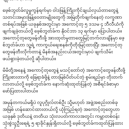
ဖေ့စ်ဘွတ်ခ်လူမှုကွန်ရက်မှာ ဝါဒဖြန့်ကြိုးကိုင်ချယ်လှယ်တာတွေနဲ့
သတင်းအမှားဖြန့်ဝေတာမျိုးတွေကို အမြဲတိုက်ဖျက်နေတဲ့ လက္ခဏာ
တစ်ရပ်အဖြစ် ယခုနှစ်အတွင်းမှာ အကောင့်တု ၅ ဒသမ ၄ ဘီလီယံကို
ဖျက်ချခဲ့တယ်လို့ ဖေ့စ်ဘွတ်ခ်က နိုဝင်ဘာ ၁၃ ရက်မှာ ပြောပါတယ်။
အကောင့်တုတွေဖန်တီးဖို့ အားထုတ်မှုတာတွေမြင့်တက်လာချိန်မှာ ဖေ့
စ်ဘွတ်ခ်ဟာ သူ့ရဲ့ ကာကွယ်ရေးစနစ်ကိုတိုးမြင့်ထားပြီး အကောင့်တု
တွေဖန်တီးလိုက်တာနဲ့ မိနစ်အနည်းငယ်အတွင်းမှာပဲ ဖျက်သိမ်း
ဖယ်ရှားခဲ့တယ်လို့ ဆိုပါတယ်။
မိမိတို့အနေနဲ့ အကောင့်တုတွေနဲ့ မသင့်တော်တဲ့ အကောင့်တွေဖန်တီးဖို့
ကြိုးစားတာကို ခြေရာခံဖို့နဲ့ တားမြစ်ပိတ်ပင်တဲ့ စွမ်းရည်မှာ တိုးတက်
လာတယ်လို့ ဖေ့စ်ဘွတ်ခ်က နောက်ဆုံးထုတ်ပြန်တဲ့ အစီရင်ခံစာမှာ
ဖော်ပြထားပါတယ်။
အမှန်တကယ်မရှိပဲ လူပုဂ္ဂိုလ်တစ်ဦး သို့မဟုတ် အဖွဲ့အစည်းတစ်ခု
အဖြစ် ဟန်ဆောင်ထားတယ်လို့ ယုံကြည်ရတဲ့ အကောင့်တုတွေဟာ
ယခုနှစ် ဒုတိယနဲ့ တတိယ သုံးလပတ်ကာလအတွင်း ကမ္ဘာတစ်ဝန်း
သုံးစွဲသူဦးရေရဲ့ ၅ ရာခိုင်နှုန်းရှိတယ်လို့ ဖေ့စ်ဘွတ်ခ်ကထုတ်ပြန်ထား