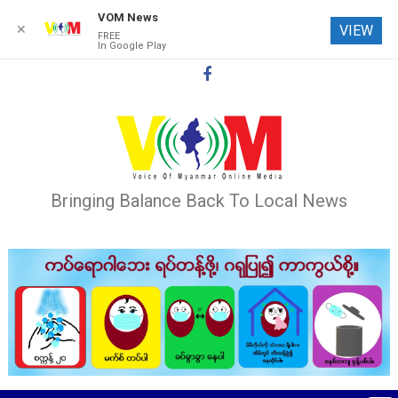
VOM News
✕
VIEW
FREE
In Google Play
Skip
to
content
Bringing Balance Back To Local News