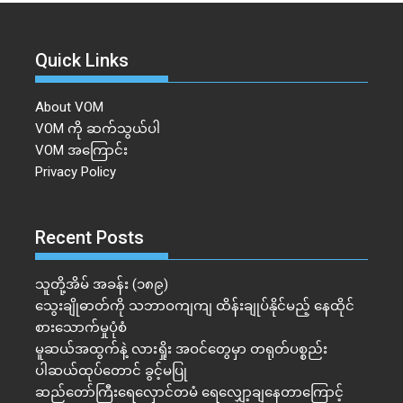
Quick Links
About VOM
VOM ကို ဆက်သွယ်ပါ
VOM အကြောင်း
Privacy Policy
Recent Posts
သူတို့အိမ် အခန်း (၁၈၉)
သွေးချိုဓာတ်ကို သဘာဝကျကျ ထိန်းချုပ်နိုင်မည့် နေထိုင်
စားသောက်မှုပုံစံ
မူဆယ်အထွက်နဲ့ လားရှိုး အဝင်တွေမှာ တရုတ်ပစ္စည်း
ပါဆယ်ထုပ်တောင် ခွင့်မပြု
ဆည်တော်ကြီးရေလှောင်တမံ ရေလျှော့ချနေတာကြောင့်