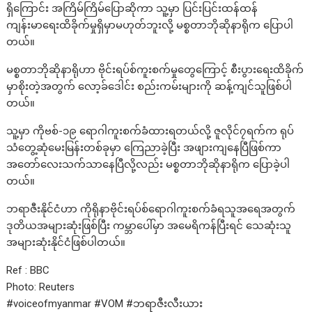
ရှိကြောင်း အကြိမ်ကြိမ်ပြောဆိုကာ သူ့မှာ ပြင်းပြင်းထန်ထန်
ကျန်းမာရေးထိခိုက်မှုရှိမှာမဟုတ်ဘူးလို့ မစ္စတာဘိုဆိုနာရိုက ပြောပါ
တယ်။
မစ္စတာဘိုဆိုနာရိုဟာ ဗိုင်းရပ်စ်ကူးစက်မှုတွေကြောင့် စီးပွားရေးထိခိုက်
မှာစိုးတဲ့အတွက် လော့ခ်ဒေါင်း စည်းကမ်းများကို ဆန့်ကျင်သူဖြစ်ပါ
တယ်။
သူ့မှာ ကိုဗစ်-၁၉ ရောဂါကူးစက်ခံထားရတယ်လို့ ဇူလိုင်၇ရက်က ရုပ်
သံတွေ့ဆုံမေးမြန်းတစ်ခုမှာ ကြေညာခဲ့ပြီး အဖျားကျနေပြီဖြစ်ကာ
အတော်လေးသက်သာနေပြီလို့လည်း မစ္စတာဘိုဆိုနာရိုက ပြောခဲ့ပါ
တယ်။
ဘရာဇီးနိုင်ငံဟာ ကိုရိုနာဗိုင်းရပ်စ်ရောဂါကူးစက်ခံရသူအရေအတွက်
ဒုတိယအများဆုံးဖြစ်ပြီး ကမ္ဘာပေါ်မှာ အမေရိကန်ပြီးရင် သေဆုံးသူ
အများဆုံးနိုင်ငံဖြစ်ပါတယ်။
Ref : BBC
Photo: Reuters
#voiceofmyanmar #VOM #ဘရာဇီးလီးယား