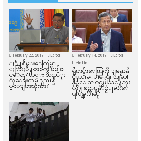
February 22, 2019
Editor
February 14, 2019
Editor
ႏို႔စိမ္းေတြမွာ
Htein Lin
ႏြားႏို႔တစက္မွ မပါဝ
ရိုဟင္ဂ်ာေတြကို ျမန္မာနို
င္ေၾကာင္း စားသံုး
င္ငံသားေပးေရး အျခား
သူေရးရာမွ ဒုညႊန္ခ်ဳ
နိုင္ငံေတြ ၀င္မပါသင္႔ဘူး
ပ္ေျပာၾကား
လို႔ စင္ကာပူနုိင္ငံျခားေ
ရး၀န္ၾကီးဆို