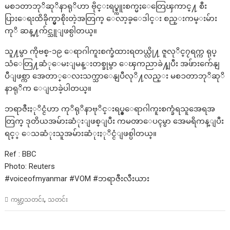
မစၥတာဘုိဆုိနာရုိဟာ ဗိုင္းရပ္စ္ကူးစက္မႈေတြေၾကာင္႔ စီး
ပြားေရးထိခိုက္မွာစိုးတဲ့အတြက္ ေလာ့ခ္ေဒါင္း စည္းကမ္းမ်ား
ကုိ ဆန္႔က်င္သူျဖစ္ပါတယ္။
သူ႔မွာ ကိုဗစ္-၁၉ ေရာဂါကူးစက္ခံထားရတယ္လို႔ ဇူလုိင္၇ရက္က ရုပ္
သံေတြ႔ဆံုေမးျမန္းတစ္ခုမွာ ေၾကညာခဲ႔ျပီး အဖ်ားက်ေနျ
ပီျဖစ္ကာ အေတာ္ေလးသက္သာေနျပီလုိ႔လည္း မစၥတာဘုိဆုိ
နာရုိက ေျပာခဲ့ပါတယ္။
ဘရာဇီးႏုိင္ငံဟာ ကုိရုိနာဗုိင္းရပ္စ္ေရာဂါကူးစက္ခံရသူအေရအ
တြက္ ဒုတိယအမ်ားဆံုးျဖစ္ျပီး ကမၻာေပၚမွာ အေမရိကန္ျပီး
ရင္္ ေသဆံုးသူအမ်ားဆံုးႏုိင္ငံျဖစ္ပါတယ္။
Ref : BBC
Photo: Reuters
#voiceofmyanmar #VOM #ဘရာဇီးလီးယား
,
ကမ္ဘာ့သတင်း
သတင်း