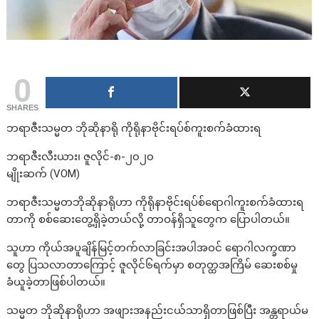
0
SHARES
ဘရာဇီးသမ္မတ ဘိုဆိုနာရို ကိုရိုနာဗိုင်းရပ်စ်ကူးစက်ခံထားရ
ဘရာဇီးလီးယား၊ ဇူလိုင်-၈-၂၀၂၀
မျိုးဆက် (VOM)
ဘရာဇီးသမ္မတဘိုဆိုနာရိုဟာ ကိုရိုနာဗိုင်းရပ်စ်ရောဂါကူးစက်ခံထားရ
တာကို စစ်ဆေးတွေ့ရှိခဲ့တယ်လို့ တာဝန်ရှိသူတွေက ပြောပါတယ်။
သူဟာ ကိုယ်အပူချိန်မြင့်တက်လာခြင်းအပါအဝင် ရောဂါလက္ခဏာ
တွေ ပြသလာတာကြောင့် ဇူလိုင်၆ရက်မှာ စတုတ္ထအကြိမ် ဆေးစစ်မှု
ခံယူခဲ့တာဖြစ်ပါတယ်။
သမ္မတ ဘိုဆိုနာရိုဟာ အဖျားအနည်းငယ်သာရှိတာဖြစ်ပြီး အန္တရာယ်မ