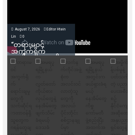
August 7, 2026
Editor Htein
Lin
0
“တရားမဝင်
အကွက်ရိုက်
ရောင်းချမှုတွေကို
သက်ဆိုင်ရာတာဝန်ရှိ
သူတွေက ဂရန်တွေချ
ပေးလိုက်မယ်ဆိုရင်
ကုမ္ပဏီဘက်က
ကန့်ကွက်ခွင့်မရှိပါ
ဘူး” ဆိုတဲ့ အမရပူရ
မြို့ပြဖွံ့ဖြိုးရေး
စီမံကိန်း ဒါရိုက်တာ
ဦးဇော်ရဲဝင်းနဲ့ တွေ့ဆုံ
ခြင်း