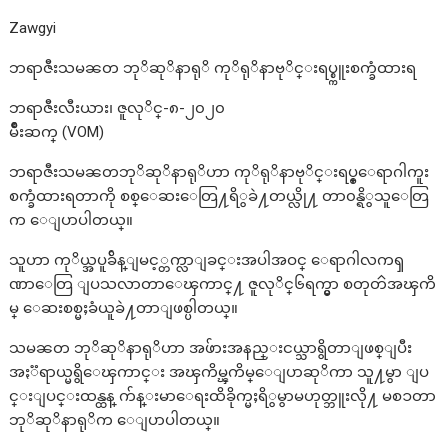
Zawgyi
ဘရာဇီးသမၼတ ဘုိဆုိနာရုိ ကုိရုိနာဗုိင္းရပ္စ္ကူးစက္ခံထားရ
ဘရာဇီးလီးယား၊ ဇူလုိင္-၈-၂၀၂၀
မ်ိဳးဆက္ (VOM)
ဘရာဇီးသမၼတဘုိဆုိနာရုိဟာ ကုိရုိနာဗုိင္းရပ္စ္ေရာဂါကူး
စက္ခံထားရတာကို စစ္ေဆးေတြ႔ရိွခဲ႔တယ္လို႔ တာ၀န္ရိွသူေတြ
က ေျပာပါတယ္။
သူဟာ ကုိယ္အပူခ်ိန္ျမင့္တက္လာျခင္းအပါအဝင္ ေရာဂါလကၡ
ဏာေတြ ျပသလာတာေၾကာင္႔ ဇူလုိင္၆ရက္မွာ စတုတၳအၾကိ
မ္ ေဆးစစ္မႈခံယူခဲ႔တာျဖစ္ပါတယ္။
သမၼတ ဘုိဆုိနာရုိဟာ အဖ်ားအနည္းငယ္သာရွိတာျဖစ္ျပီး
အႏၱရာယ္မရွိေၾကာင္း အၾကိမ္ၾကိမ္ေျပာဆုိကာ သူ႔မွာ ျပ
င္းျပင္းထန္ထန္ က်န္းမာေရးထိခိုက္မႈရိွမွာမဟုတ္ဘူးလို႔ မစၥတာ
ဘုိဆုိနာရုိက ေျပာပါတယ္။