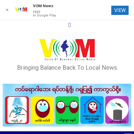
VOM News
✕
VIEW
FREE
In Google Play
Skip
to
content
Bringing Balance Back To Local News