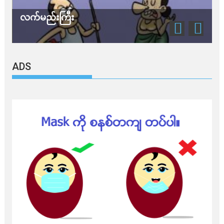
ည်းကြီး
သတိ အိုမီခရ
ADS