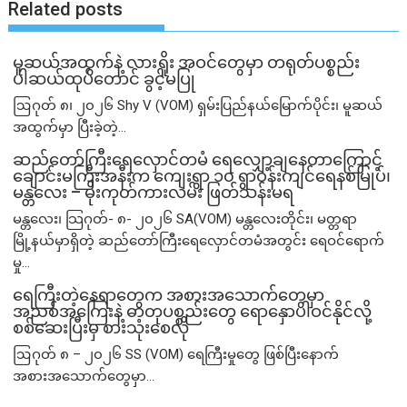
Related posts
မူဆယ်အထွက်နဲ့ လားရှိုး အဝင်တွေမှာ တရုတ်ပစ္စည်း
ပါဆယ်ထုပ်တောင် ခွင့်မပြု
ဩဂုတ် ၈၊ ၂၀၂၆ Shy V (VOM) ရှမ်းပြည်နယ်မြောက်ပိုင်း၊ မူဆယ်
အထွက်မှာ ပြီးခဲ့တဲ့...
ဆည်တော်ကြီးရေလှောင်တမံ ရေလျှော့ချနေတာကြောင့်
ချောင်းမကြီးအနီးက ကျေးရွာ ၁၀ ရွာဝန်းကျင်ရေနစ်မြုပ်၊
မန္တလေး – မိုးကုတ်ကားလမ်း ဖြတ်သန်းမရ
မန္တလေး၊ သြဂုတ်- ၈- ၂၀၂၆ SA(VOM) မန္တလေးတိုင်း၊ မတ္တရာ
မြို့နယ်မှာရှိတဲ့ ဆည်တော်ကြီးရေလှောင်တမံအတွင်း ရေဝင်ရောက်
မှု...
ရေကြီးတဲ့​နေရာ​တွေက အစားအသောက်တွေမှာ
အညစ်အကြေးနဲ့ ဓာတုပစ္စည်းတွေ ရောနှောပါဝင်နိုင်လို့
စစ်ဆေးပြီးမှ စားသုံးစေလို
ဩဂုတ် ၈ – ၂၀၂၆ SS (VOM) ရေကြီးမှုတွေ ဖြစ်ပြီးနောက်
အစားအသောက်တွေမှာ...