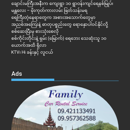
ချောင်းမကြီးအနီးက ကျေးရွာ ၁၀ ရွာဝန်းကျင်ရေနစ်မြုပ်၊
မန္တလေး – မိုးကုတ်ကားလမ်း ဖြတ်သန်းမရ
ရေကြီးတဲ့​နေရာ​တွေက အစားအသောက်တွေမှာ
အညစ်အကြေးနဲ့ ဓာတုပစ္စည်းတွေ ရောနှောပါဝင်နိုင်လို့
စစ်ဆေးပြီးမှ စားသုံးစေလို
စစ်ကိုင်းတိုင်းနဲ့ ရှမ်း (မြောက်) ရေဘေး သေဆုံးသူ ၁၀
ယောက်အထိ ရှိလာ
KTV၊ Hi ခန်းနှင့် လူငယ်
Ads