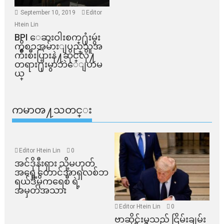
September 10, 2019
Editor
Htein Lin
BPI ​ေဆးဝါးစက္​႐ုံးမွဴး
ကိစၥအမ်ားျပည္​သူအ
က်ိဳးစီးပြားနဲ႔ဆိုင္​လို႔
တရား႐ုံးမွာဘဲေျပာမ
ယ္​
ကမာၻ႔သတင္း
Editor Htein Lin
0
အင်ဒိုနီးရှား သို့မဟုတ်
အရှေ့တောင်အာရှလစ်ဘ
ရယ်ဒီမိုကရေစီ ရဲ့
အမှတ်အသား
Editor Htein Lin
0
ဗာဆိုင်းမှသည် ငြိမ်းချမ်း