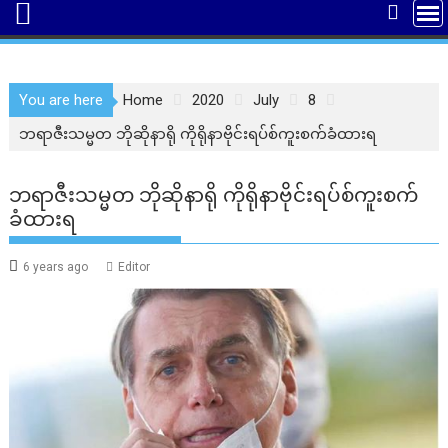
You are here
Home
2020
July
8
ဘရာဇီးသမ္မတ ဘိုဆိုနာရို ကိုရိုနာဗိုင်းရပ်စ်ကူးစက်ခံထားရ
ဘရာဇီးသမ္မတ ဘိုဆိုနာရို ကိုရိုနာဗိုင်းရပ်စ်ကူးစက်
ခံထားရ
6 years ago
Editor