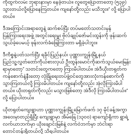
ကိုထွက်လမ်း ဘုရားနားမှာ နေခဲ့တယ်။ လူတွေပြောတာတော့ (၅၃၉)
သွားတယ်လို့ပြောနေကြတယ်။ ကျနော်တို့လည်း မသိဘူး။” လို့ ပြောပါ
တယ်။
ဒီအကြောင်းအရာတွေနဲ့ ဆက်စပ်ပြီး တပ်မတော်သတင်းမှန်
ပြန်ကြားရေးအဖွဲ့ အတွင်းရေးမှူး ဗိုလ်ချုပ်ဇော်မင်းထွန်းကို ဖုန်းဆက်
သွယ်ခဲ့ပေမယ့် ဖုန်းလက်ခံဖြေကြားတာ မရှိခဲ့ပါဘူး။
ဒီကိစ္စနဲ့ပတ်သက်ပြီး ရခိုင်ပြည်နယ်၊ ပုဏ္ဏားကျွန်းမြို့နယ်
ပြည်သူ့လွှတ်တော်ကိုယ်စားလှယ် ဦးထွန်းမောင်ကိုဆက်သွယ်မေးမြန်း
ရာမှာတော့“ သတင်းတွေကတော့ ကြားမိပါတယ်။ အဲဒီယိုးတရုတ်က
ကန်စောက်နဲ့နီးတော့ လုံခြုံရေးတပ်ဖွဲ့ဝင်တွေအားလုံးကန်စောက်ကို
သွားကြတယ်လို့ ကြားမိပါတယ်။ ကျနော်တို့လည်း အဲ့လိုကြားမိပါ
တယ်။ ယိုးတရုတ်ကိုလည်း မသွားဖြစ်တော့ အဲဒီလို ကြားမိပါတယ်။”
လို့ ပြောပါတယ်။
ယိုတရုတ်ကျေးရွာဟာ ပုဏ္ဏားကျွန်းမြို့မြောက်ဖက် ၁၇ မိုင်ခန့်အကွာ
အဝေးမှာတည်ရှိပြီး ကျေးရွာမှာ အိမ်ခြေ (၁၃၀၀) ရာကျော်ရှိကာ ရွာရဲ့
လက်ယာဘက်မှာ ယိုးချောင်းမြစ်နဲ့ လက်ဝဲဘက်မှာ ဘဲငါးရာ
တောင်တန်းရှိတယ်လို့ သိရပါတယ်။