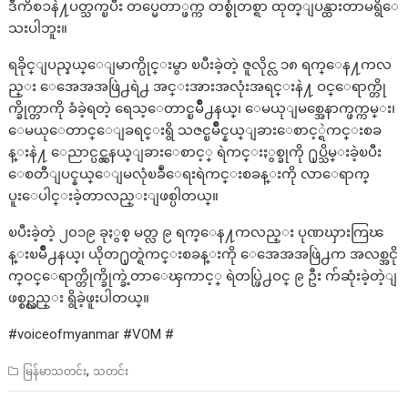
ဒီကိစၥနဲ႔ပတ္သက္ၿပီး တပ္မေတာ္ဖက္က တစ္စုံတစ္ရာ ထုတ္ျပန္ထားတာမရွိေ
သးပါဘူး။
ရခိုင္ျပည္နယ္ေျမာက္ပိုင္းမွာ ၿပီးခဲ့တဲ့ ဇူလိုင္လ ၁၈ ရက္ေန႔ကလ
ည္း ေအေအအဖြဲ႕ရဲ႕ အင္းအားအလုံးအရင္းနဲ႔ ဝင္ေရာက္တို
က္ခိုက္တာကို ခံခဲ့ရတဲ့ ရေသ့ေတာင္ၿမိဳ႕နယ္၊ ေမယုျမစ္အေနာက္ဖက္ကမ္း၊
ေမယုေတာင္ေျခရင္းရွိ သဇင္ၿမိဳင္နယ္ျခားေစာင့္ရဲကင္းစခ
န္းနဲ႔ ေညာင္ပင္လွနယ္ျခားေစာင့္ ရဲကင္းႏွစ္ခုကို ႐ုပ္သိမ္းခဲ့ၿပီး
ေစတီျပင္နယ္ေျမလုံၿခဳံေရးရဲကင္းစခန္းကို လာေရာက္
ပူးေပါင္းခဲ့တာလည္းျဖစ္ပါတယ္။
ၿပီးခဲ့တဲ့ ၂၀၁၉ ခုႏွစ္ မတ္လ ၉ ရက္ေန႔ကလည္း ပုဏၰားကြၽ
န္းၿမိဳ႕နယ္၊ ယိုတ႐ုတ္ရဲကင္းစခန္းကို ေအေအအဖြဲ႕က အလစ္အငို
က္ဝင္ေရာက္တိုက္ခိုက္ခဲ့တာေၾကာင့္ ရဲတပ္ဖြဲ႕ဝင္ ၉ ဦး က်ဆုံးခဲ့တဲ့ျ
ဖစ္စဥ္လည္း ရွိခဲ့ဖူးပါတယ္။
#voiceofmyanmar #VOM #
,
မြန်မာသတင်း
သတင်း