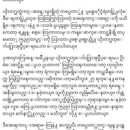
ယိုးတ႐ုတ္ရဲကင္းစခန္းမွာရွိတဲ့ တပ္မေတာ္နဲ႔ ျမန္မာႏိုင္ငံရဲတပ္ဖြဲ႕လုံၿ
ခဳံေရးတပ္ဖြဲ႕ဝင္ေတြထြက္ခြာသြားတဲ့ အေၾကာင္းအရင္းကို မသိ
ရွိေၾကာင္းနဲ႔ ေဒသခံျပည္သူေတြၾကားမွာေျပာေနတာ
ကေတာ့ ရန္ကုန္- စစ္ေတြကားလမ္း၊ ကန္ေစာက္ေတာင္အနီးရွိ တပ္
မေတာ္ (၅၃၉)တပ္ရင္းကို သြားတာျဖစ္ျဖစ္တယ္လို႔ ယိုးတ႐ုတ္ေ
က်း႐ြာအုပ္ခ်ဳပ္ေရးမႉးက ေျပာပါတယ္။
ပုဏၰားကြၽန္းၿမိဳ႕နယ္၊ ယိုးတ႐ုတ္ေက်း႐ြာအုပ္ခ်ဳပ္ေရးမႉး ဦး
စံေအာင္သိန္းေျပာျပတာက” ထြက္သြားၾကတာေတာ့ ဟုတ္ပါတ
ယ္။ ရဲစခန္းမွာေတာ့ ရဲကလူေတြမရွိေတာ့ဘူး။ ဘယ္အခ်ိန္ေလာ
က္က ထြက္သြားၾကလည္းဆိုတာေတာ့မသိဘူး။ ၂၇ ရက္ေန႔ကေန
မနက္ပိုင္းၾကည့္ေတာ့မရွိေတာ့ဘူး။ တပ္မေတာ္ကေတာ့ ရဲစခန္း
အနီးမွာလည္း ေနခဲ့တယ္။ သူတို႔မွာက လူခြဲၿပီးေနတယ္။ က်န္တဲ့
တစ္ဖြဲ႕ကေတာ့ ေက်ာက္ေတာ္ဖက္ကိုထြက္လမ္း ဘုရားနားမွာ ေနခဲ့တ
ယ္။ လူေတြေျပာတာေတာ့ (၅၃၉) သြားတယ္လို႔ေျပာေနၾက
တယ္။ က်ေနာ္တို႔လည္း မသိဘူး။” လို႔ ေျပာပါတယ္။
ဒီအေၾကာင္းအရာေတြနဲ႔ ဆက္စပ္ၿပီး တပ္မေတာ္သတင္းမွန္ျပန္ၾ