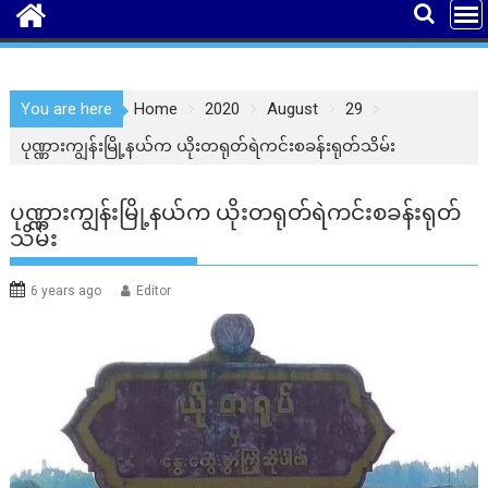
You are here
Home
2020
August
29
ပုဏ္ဏားကျွန်းမြို့နယ်က ယိုးတရုတ်ရဲကင်းစခန်းရုတ်သိမ်း
ပုဏ္ဏားကျွန်းမြို့နယ်က ယိုးတရုတ်ရဲကင်းစခန်းရုတ်
သိမ်း
6 years ago
Editor