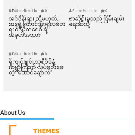
Editor Htein Lin
0
Editor Htein Lin
0
အင်ဒိုနီးရှား သို့မဟုတ်
ဗာဆိုင်းမှသည် ငြိမ်းချမ်း
အရှေ့တောင်အာရှလစ်ဘ
ရေးဆီသို့
ရယ်ဒီမိုကရေစီ ရဲ့
အမှတ်အသား
Editor Htein Lin
0
ရှီကျင့်ဖျင်၊ သုစိဒိဒ်နဲ့
ကမ္ဘာကြီးကို လှုပ်ခတ်စေ
တဲ့ “ထောင်ချောက်”
About Us