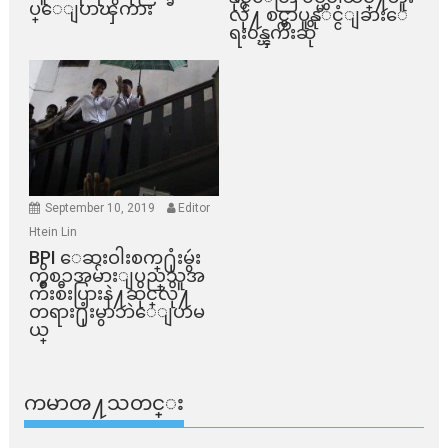
ပ္ေျပာၾကား
လို႔ စင္ကာပူနုိင္ငံျခားေ
ရး၀န္ၾကီးဆို
September 10, 2019
Editor
Htein Lin
BPI ​ေဆးဝါးစက္​႐ုံးမွဴး
ကိစၥအမ်ားျပည္​သူအ
က်ိဳးစီးပြားနဲ႔ဆိုင္​လို႔
တရား႐ုံးမွာဘဲေျပာမ
ယ္​
ကမာၻ႔သတင္း