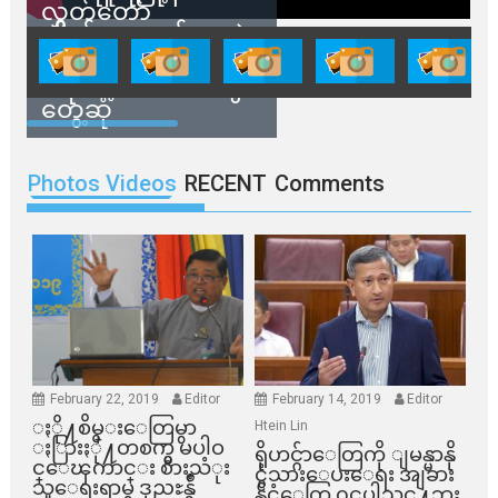
လွှတ်တော်
ကိုယ်စားလှယ်တွေနဲ့
နေအိမ်တွေဖျက်သိမ်း
ခံရမယ့် ဒေသခံတွေ
တွေ့ဆုံ
Photos Videos
RECENT
Comments
February 22, 2019
Editor
February 14, 2019
Editor
ႏို႔စိမ္းေတြမွာ
Htein Lin
ႏြားႏို႔တစက္မွ မပါဝ
ရိုဟင္ဂ်ာေတြကို ျမန္မာနို
င္ေၾကာင္း စားသံုး
င္ငံသားေပးေရး အျခား
သူေရးရာမွ ဒုညႊန္ခ်ဳ
နိုင္ငံေတြ ၀င္မပါသင္႔ဘူး