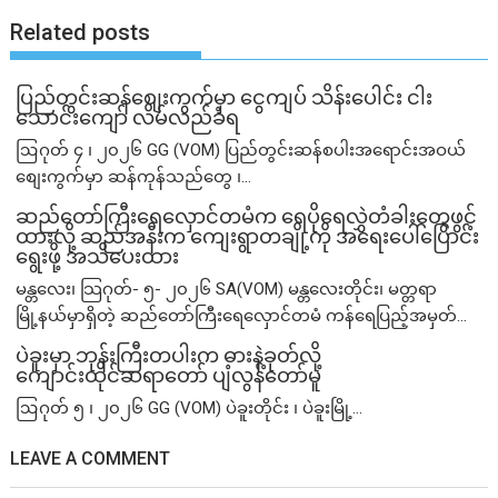
Related posts
ပြည်တွင်းဆန်စျေးကွက်မှာ ငွေကျပ် သိန်းပေါင်း ငါး​
သောင်းကျော် လိမ်လည်ခံရ
ဩဂုတ် ၄ ၊ ၂၀၂၆ GG (VOM) ပြည်တွင်းဆန်စပါးအရောင်းအဝယ်
စျေးကွက်မှာ ဆန်ကုန်သည်တွေ ၊...
ဆည်တော်ကြီးရေလှောင်တမံက ရေပိုရေလွှဲတံခါးတွေဖွင့်
ထားလို့ ဆည်အနီးက ကျေးရွာတချို့ကို အရေးပေါ်ပြောင်း
ရွေးဖို့ အသိပေးထား
မန္တလေး၊ သြဂုတ်- ၅- ၂၀၂၆ SA(VOM) မန္တလေးတိုင်း၊ မတ္တရာ
မြို့နယ်မှာရှိတဲ့ ဆည်တော်ကြီးရေလှောင်တမံ ကန်ရေပြည့်အမှတ်...
ပဲခူးမှာ ဘုန်းကြီးတပါးက ဓားနဲ့ခုတ်လို့
ကျောင်းထိုင်ဆရာတော် ပျံလွန်တော်မူ
ဩဂုတ် ၅ ၊ ၂၀၂၆ GG (VOM) ပဲခူးတိုင်း ၊ ပဲခူးမြို့...
LEAVE A COMMENT