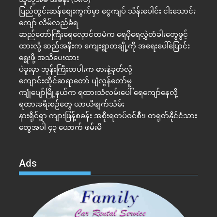
ပြည်တွင်းဆန်စျေးကွက်မှာ ငွေကျပ် သိန်းပေါင်း ငါး​သောင်း
ကျော် လိမ်လည်ခံရ
ဆည်တော်ကြီးရေလှောင်တမံက ရေပိုရေလွှဲတံခါးတွေဖွင့်
ထားလို့ ဆည်အနီးက ကျေးရွာတချို့ကို အရေးပေါ်ပြောင်း
ရွေးဖို့ အသိပေးထား
ပဲခူးမှာ ဘုန်းကြီးတပါးက ဓားနဲ့ခုတ်လို့
ကျောင်းထိုင်ဆရာတော် ပျံလွန်တော်မူ
ကျုံပျော်မြို့နယ်က ရထားသံလမ်းပေါ် ရေကျော်နေလို့
ရထားခရီးစဉ်တွေ ယာယီဖျက်သိမ်း
နားရိုင်ရွာ ကျားဖြန့်စခန်း အစိုးရတပ်ဝင်စီး၊ တရုတ်နိုင်ငံသား
တွေအပါ ၄၃ ယောက် ဖမ်းမိ
Ads