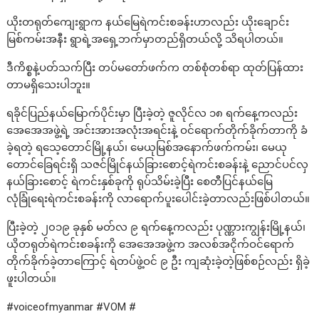
ယိုးတရုတ်ကျေးရွာက နယ်မြေရဲကင်းစခန်းဟာလည်း ယိုးချောင်း
မြစ်ကမ်းအနီး ရွာရဲ့အရှေ့ဘက်မှာတည်ရှိတယ်လို့ သိရပါတယ်။
ဒီကိစ္စနဲ့ပတ်သက်ပြီး တပ်မတော်ဖက်က တစ်စုံတစ်ရာ ထုတ်ပြန်ထား
တာမရှိသေးပါဘူး။
ရခိုင်ပြည်နယ်မြောက်ပိုင်းမှာ ပြီးခဲ့တဲ့ ဇူလိုင်လ ၁၈ ရက်နေ့ကလည်း
အေအေအဖွဲ့ရဲ့ အင်းအားအလုံးအရင်းနဲ့ ဝင်ရောက်တိုက်ခိုက်တာကို ခံ
ခဲ့ရတဲ့ ရသေ့တောင်မြို့နယ်၊ မေယုမြစ်အနောက်ဖက်ကမ်း၊ မေယု
တောင်ခြေရင်းရှိ သဇင်မြိုင်နယ်ခြားစောင့်ရဲကင်းစခန်းနဲ့ ညောင်ပင်လှ
နယ်ခြားစောင့် ရဲကင်းနှစ်ခုကို ရုပ်သိမ်းခဲ့ပြီး စေတီပြင်နယ်မြေ
လုံခြုံရေးရဲကင်းစခန်းကို လာရောက်ပူးပေါင်းခဲ့တာလည်းဖြစ်ပါတယ်။
ပြီးခဲ့တဲ့ ၂၀၁၉ ခုနှစ် မတ်လ ၉ ရက်နေ့ကလည်း ပုဏ္ဏားကျွန်းမြို့နယ်၊
ယိုတရုတ်ရဲကင်းစခန်းကို အေအေအဖွဲ့က အလစ်အငိုက်ဝင်ရောက်
တိုက်ခိုက်ခဲ့တာကြောင့် ရဲတပ်ဖွဲ့ဝင် ၉ ဦး ကျဆုံးခဲ့တဲ့ဖြစ်စဉ်လည်း ရှိခဲ့
ဖူးပါတယ်။
#voiceofmyanmar #VOM #