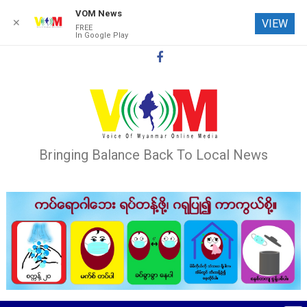
VOM News
✕
VIEW
FREE
In Google Play
Skip
to
content
Bringing Balance Back To Local News