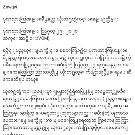
Zawgyi
ပုဏၰားကြၽန္းၿမိဳ႕နယ္က ယိုးတ႐ုတ္ရဲကင္းစခန္း႐ုတ္သိမ္း
ပုဏၰားကြၽန္း၊ ဩဂုတ္ ၂၉- ၂၀၂၀
ထက္ေအာင္စိုင္း(VOM)
ရခိုင္ျပည္နယ္ေျမာက္ပိုင္း၊ စစ္ေတြခ႐ိုင္၊ ပုဏၰားကြၽန္းၿ
မိဳ႕နယ္က ရဲကင္းစခန္းတစ္ခုျဖစ္တဲ့ ယိုးတ႐ုတ္ေက်း႐ြာရဲကင္းရွိ လုံ
ၿခဳံေရးတပ္ဖြဲ႕ဝင္ေတြဟာ ၿပီးခဲ့တဲ့ ဩဂုတ္လ ၂၇ ရက္ေန႔က စခ
န္းကေနထြက္ခြာသြားတယ္လို႔ ယိုးတ႐ုတ္ေက်း႐ြာအုပ္ခ်ဳပ္ေရးမႉး ဆီ
ကေနသိရပါတယ္။
ယိုတ႐ုတ္ရဲကင္းစခန္းမွာ ျမန္မာႏိုင္ငံရဲတပ္ဖြဲ႕နဲ႔ တပ္မေတာ္လုံၿခဳံေ
ရးတပ္ဖြဲ႕ဝင္ေတြဟာ ေက်း႐ြာအတြင္းက ေနရာ (၂)ခုမွာ စခန္း
ခ်ေနထိုင္ၾကတာျဖစ္ၿပီး ယိုးတ႐ုတ္ကေန ေက်ာက္ေတာ္ၿမိဳ႕ဖက္ အ
ထြက္လမ္းမွာရွိတဲ့ ေပၚေတာ္မူဘုရားမွာလည္း ၿပီးခဲ့တဲ့ ၾကာသ
ပေတးေန႔ မနက္ပိုင္းက မျမင္ေတြ႕ရေတာ့ဘဲ ႐ြာကေနထြက္ခြာ
သြားၾကတာျဖစ္တယ္လို႔ ယိုးတ႐ုတ္ေက်း႐ြာအုပ္ခ်ဳပ္ေရးမႉးကေျ
ပာပါတယ္။