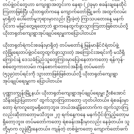
တပ်ဖွဲ့ဝင်တွေဟာ ကျေးရွာအတွင်းက နေရာ (၂)ခုမှာ စခန်းချနေထိုင်
ကြတာဖြစ်ပြီး ယိုးတရုတ်ကနေ ကျောက်တော်မြို့ဖက် အထွက်လမ်း
မှာရှိတဲ့ ပေါ်တော်မူဘုရားမှာလည်း ပြီးခဲ့တဲ့ ကြာသပတေးနေ့ မနက်
ပိုင်းက မမြင်တွေ့ရတော့ဘဲ ရွာကနေထွက်ခွာသွားကြတာဖြစ်တယ်လို့
ယိုးတရုတ်ကျေးရွာအုပ်ချုပ်ရေးမှူးကပြောပါတယ်။
ယိုးတရုတ်ရဲကင်းစခန်းမှာရှိတဲ့ တပ်မတော်နဲ့ မြန်မာနိုင်ငံရဲတပ်ဖွဲ့
လုံခြုံရေးတပ်ဖွဲ့ဝင်တွေထွက်ခွာသွားတဲ့ အကြောင်းအရင်းကို မသိရှိ
ကြောင်းနဲ့ ဒေသခံပြည်သူတွေကြားမှာပြောနေတာကတော့ ရန်ကုန်-
စစ်တွေကားလမ်း၊ ကန်စောက်တောင်အနီးရှိ တပ်မတော်
(၅၃၉)တပ်ရင်းကို သွားတာဖြစ်ဖြစ်တယ်လို့ ယိုးတရုတ်ကျေးရွာ
အုပ်ချုပ်ရေးမှူးက ပြောပါတယ်။
ပုဏ္ဏားကျွန်းမြို့နယ်၊ ယိုးတရုတ်ကျေးရွာအုပ်ချုပ်ရေးမှူး ဦးစံအောင်
သိန်းပြောပြတာက” ထွက်သွားကြတာတော့ ဟုတ်ပါတယ်။ ရဲစခန်းမှာ
တော့ ရဲကလူတွေမရှိတော့ဘူး။ ဘယ်အချိန်လောက်က ထွက်သွားကြ
လည်းဆိုတာတော့မသိဘူး။ ၂၇ ရက်နေ့ကနေ မနက်ပိုင်းကြည့်တော့မ
ရှိတော့ဘူး။ တပ်မတော်ကတော့ ရဲစခန်းအနီးမှာလည်း နေခဲ့တယ်။ သူ
တို့မှာက လူခွဲပြီးနေတယ်။ ကျန်တဲ့ တစ်ဖွဲ့ကတော့ ကျောက်တော်ဖက်