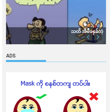
သတိ အိုမီခရွန်တဲ့
ADS