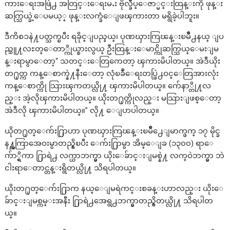
ကားေရးအဖြဲ႕ အတြင္းေရးမႉး ဗိုလ္ခ်ဳပ္ေဇာ္မင္းထြန္းကို ဖုန္း
ဆက္သြယ္ခဲ့ေပမယ့္ ဖုန္းလက္ခံေျဖၾကားတာ မရွိခဲ့ပါဘူး။
ဒီကိစၥနဲ႔ပတ္သက္ၿပီး ရခိုင္ျပည္နယ္၊ ပုဏၰားကြၽန္းၿမိဳ႕နယ္ ျပ
ည္သူ႔လႊတ္ေတာ္ကိုယ္စားလွယ္ ဦးထြန္းေမာင္ကိုဆက္သြယ္ေမးျမ
န္းရာမွာေတာ့“ သတင္းေတြကေတာ့ ၾကားမိပါတယ္။ အဲဒီယိုး
တ႐ုတ္က ကန္ေစာက္နဲ႔နီးေတာ့ လုံၿခဳံေရးတပ္ဖြဲ႕ဝင္ေတြအားလုံး
ကန္ေစာက္ကို သြားၾကတယ္လို႔ ၾကားမိပါတယ္။ က်ေနာ္တို႔လ
ည္း အဲ့လိုၾကားမိပါတယ္။ ယိုးတ႐ုတ္ကိုလည္း မသြားျဖစ္ေတာ့
အဲဒီလို ၾကားမိပါတယ္။” လို႔ ေျပာပါတယ္။
ယိုတ႐ုတ္ေက်း႐ြာဟာ ပုဏၰားကြၽန္းၿမိဳ႕ေျမာက္ဖက္ ၁၇ မိုင္ခ
န႔္အကြာအေဝးမွာတည္ရွိၿပီး ေက်း႐ြာမွာ အိမ္ေျခ (၁၃၀၀) ရာေ
က်ာ္ရွိကာ ႐ြာရဲ႕ လက္ယာဘက္မွာ ယိုးေခ်ာင္းျမစ္နဲ႔ လက္ဝဲဘက္မွာ ဘဲ
ငါးရာေတာင္တန္းရွိတယ္လို႔ သိရပါတယ္။
ယိုးတ႐ုတ္ေက်း႐ြာက နယ္ေျမရဲကင္းစခန္းဟာလည္း ယိုးေ
ခ်ာင္းျမစ္ကမ္းအနီး ႐ြာရဲ႕အေရွ႕ဘက္မွာတည္ရွိတယ္လို႔ သိရပါတ
ယ္။