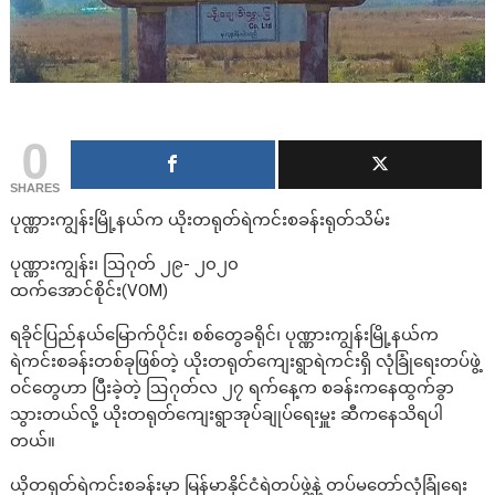
0
SHARES
ပုဏ္ဏားကျွန်းမြို့နယ်က ယိုးတရုတ်ရဲကင်းစခန်းရုတ်သိမ်း
ပုဏ္ဏားကျွန်း၊ ဩဂုတ် ၂၉- ၂၀၂၀
ထက်အောင်စိုင်း(VOM)
ရခိုင်ပြည်နယ်မြောက်ပိုင်း၊ စစ်တွေခရိုင်၊ ပုဏ္ဏားကျွန်းမြို့နယ်က
ရဲကင်းစခန်းတစ်ခုဖြစ်တဲ့ ယိုးတရုတ်ကျေးရွာရဲကင်းရှိ လုံခြုံရေးတပ်ဖွဲ့
ဝင်တွေဟာ ပြီးခဲ့တဲ့ ဩဂုတ်လ ၂၇ ရက်နေ့က စခန်းကနေထွက်ခွာ
သွားတယ်လို့ ယိုးတရုတ်ကျေးရွာအုပ်ချုပ်ရေးမှူး ဆီကနေသိရပါ
တယ်။
ယိုတရုတ်ရဲကင်းစခန်းမှာ မြန်မာနိုင်ငံရဲတပ်ဖွဲ့နဲ့ တပ်မတော်လုံခြုံရေး