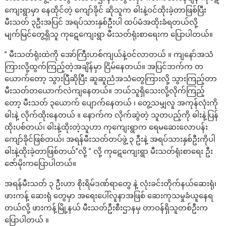
ကျေးရွာမှာ နေထိုင်တဲ့ ကျော်ခိုင် ဆိုသူက ဓါးနဲ့ဝင်ထိုးခဲ့တာဖြစ်ပြီး
မီးသတ် ၃ဦးအပြင် အရပ်သားနှစ်ဦးပါ ထပ်မံအထိုးခံရတယ်လို့
မျက်မြင်တွေ့ရှိသူ ကုဋေကျေးရွာ မီးသတ်ရုံးစာရေးက ပြောပါတယ်။
” မီးသတ်ရုံးထဲကို အော်ကြီးဟစ်ကျယ်နဲ့ဝင်လာတယ် ။ ကျနော်အသံ
ကြားလို့ထွက်ကြည့်တဲ့အချိန်မှာ ငြိမ်နေတယ်။ အပြင်ဘက်က တ
ယောက်တော့ သွားပြီဆိုပြီး ဆူဆူညံအသံတွေကြားလို့ သွားကြည့်တာ
မီးသတ်တယောက်လဲကျနေတယ်။ ဘယ်သူရှိသေးလို့လိုက်ကြည့်
တော့ မီးသတ် ၃ယောက် ပျောက်နေတယ် ၊ တွေ့သမျှလူ အကုန်လုံးကို
ဓါးနဲ့ လိုက်ထိုးနေတယ် ။ နောက်က လိုက်ဆွဲတဲ့ သူတပည့်ကို ဓါးနဲ့ပြန်
ထိုးပစ်တယ်၊ ဓါးနဲ့ထိုးတဲ့သူဟာ ကုကျေးရွာက ရေမဆေးလောပန်း
ကျော်ခိုင်ဖြစ်တယ်၊ အရန်မီးသတ်တပ်ဖွဲ့ ၃ ဦးနဲ့ အရပ်သားနှစ်ဦးကိုပါ
ဓါးနဲ့ထိုးခဲ့တာဖြစ်တယ်”လို့ ” လို့ ကုဋေကျေးရွာ မီးသတ်ရုံးစာရေး ဦး
ဇော်မိုးကပြောပါတယ်။
အရန်မီးသတ် ၃ ဦးဟာ စိုးရိမ်ဒဏ်ရာတွေ နဲ့ လုံးခင်းတိုက်နယ်ဆေးရုံ၊
ဖားကန့် ဆေးရုံ တွေမှာ အရေးပေါ်လူနာအဖြစ် ဆေးကုသမှုခံယူနေရ
တယ်လို့ ဖားကန့်မြို့နယ် မီးသတ်ဦးစီးဌာနမှ တာဝန်ရှိသူတစ်ဦးက
ပြောပါတယ် ။