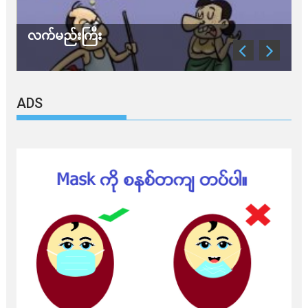
လက်မည်းကြီး
သ
ADS