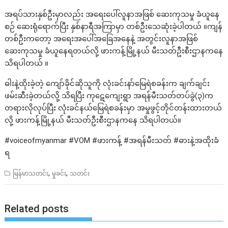
အရပ်သားနှစ်ဦးမှာလည်း အရေးပေါ်လူနာအဖြစ် ဆေးကုသမှု ခံယူနေ
စဉ် ဆေးရုံရောက်ပြီး နှစ်နာရီအကြာမှာ တစ်ဦးသေဆုံးခဲ့ပါတယ် ။ကျန်
တစ်ဦးကတော့ အရေးအပေါ်အခြေအနေနဲ့ အတွင်းလူနာအဖြစ်
ဆေးကုသမှု ခံယူနေရတယ်လို့ ဖားကန့်မြို့နယ် မီးသတ်ဦးစီးဌာနကနေ
သိရပါတယ် ။
ဓါးနဲ့ထိုးခဲ့တဲ့ ကျော်ခိုင်ဆိုသူကို လုံးခင်းနာ်မြေရဲစခန်းက ချက်ချင်း
ဖမ်းဆီးခဲ့တယ်လို့ သိရပြီး ကုဋေကျေးရွာ အရန်မီးသတ်တပ်ခွဲ(၃)က
တရားလိုလုပ်ပြီး လုံးခင်နယ်မြေရဲစခန်းမှာ အမှုဖွင့်တိုင်တန်းထားတယ်
လို့ ဖားကန့်မြို့နယ် မီးသတ်ဦးစီးဌာနကနေ သိရပါတယ်။
#voiceofmyanmar #VOM #ဖားကန့် #အရန်မီးသတ် #ဓားနဲ့အထိုးခံ
ရ
,
,
မြန်မာသတင်း
မှုခင်း
သတင်း
Related posts