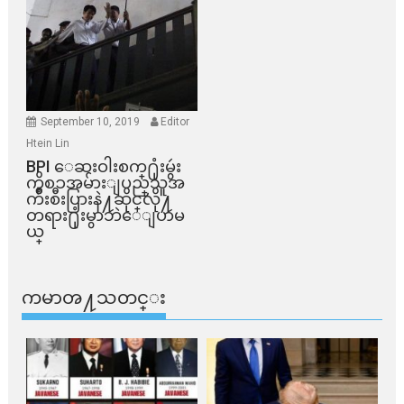
September 10, 2019
Editor
Htein Lin
BPI ​ေဆးဝါးစက္​႐ုံးမွဴး
ကိစၥအမ်ားျပည္​သူအ
က်ိဳးစီးပြားနဲ႔ဆိုင္​လို႔
တရား႐ုံးမွာဘဲေျပာမ
ယ္​
ကမာၻ႔သတင္း