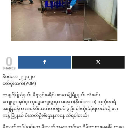
0
SHARES
နိုဝင်ဘာ ၂-၂၀၂၀
ဇော်မိုးထက်(VOM)
ကချင်ပြည်နယ်၊ မိုးညှင်းခရိုင်၊ ဖားကန့်မြို့နယ်၊ လုံးခင်း
ကျေးရွာအုပ်စု၊ ကုဋေကျေးရွာမှာ မနေ့က(နိုဝင်ဘာ-၁) ညကိုးနာရီ
အချိန်ခန့်က အရန်မီးသတ်တပ်ဖွဲ့ဝင် ၃ ဦး ဓါးထိုးခံခဲ့ရတယ်လို့ ဖား
ကန့်မြို့နယ် မီးသတ်ဦးစီးဌာနကနေ သိရပါတယ်။
မီးသတ်တပ်ဖွဲ့ဝင်တွေ မီးသတ်ဌာနအတွင်းမှာ ဂိမ်းကစားနေချိန် ကုဋေ