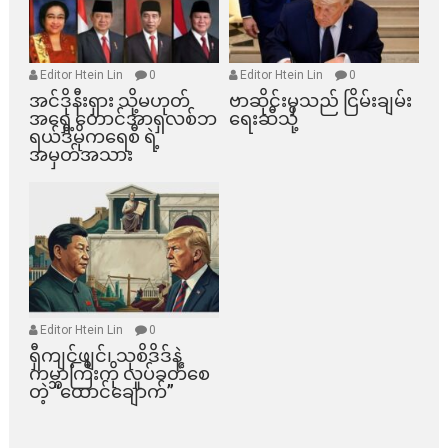
Editor Htein Lin
0
Editor Htein Lin
0
အင်ဒိုနီးရှား သို့မဟုတ်
ဗာဆိုင်းမှသည် ငြိမ်းချမ်း
အရှေ့တောင်အာရှလစ်ဘ
ရေးဆီသို့
ရယ်ဒီမိုကရေစီ ရဲ့
အမှတ်အသား
Editor Htein Lin
0
ရှီကျင့်ဖျင်၊ သုစိဒိဒ်နဲ့
ကမ္ဘာကြီးကို လှုပ်ခတ်စေ
တဲ့ “ထောင်ချောက်”