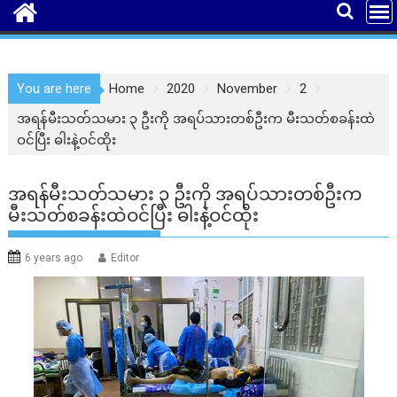
You are here
Home
2020
November
2
အရန်မီးသတ်သမား ၃ ဦးကို အရပ်သားတစ်ဦးက မီးသတ်စခန်းထဲ
ဝင်ပြီး ဓါးနဲ့ဝင်ထိုး
အရန်မီးသတ်သမား ၃ ဦးကို အရပ်သားတစ်ဦးက
မီးသတ်စခန်းထဲဝင်ပြီး ဓါးနဲ့ဝင်ထိုး
6 years ago
Editor