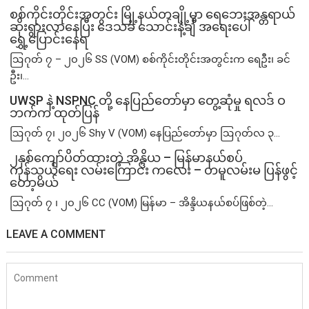
စစ်ကိုင်းတိုင်းအတွင်း မြို့နယ်တချို့မှာ ရေဘေးအန္တရာယ်
ဆိုးရွားလာနေပြီး ဒေသခံ သောင်းနဲ့ချီ အရေးပေါ်
ရွှေ့ပြောင်းနေရ
ဩဂုတ် ၇ – ၂၀၂၆ SS (VOM) စစ်ကိုင်းတိုင်းအတွင်းက ရေဦး၊ ခင်
ဦး၊...
UWSP နဲ့ NSPNC တို့ နေပြည်တော်မှာ တွေ့ဆုံမှု ရလဒ် ဝ
ဘက်က ထုတ်ပြန်
ဩဂုတ် ၇၊ ၂၀၂၆ Shy V (VOM) နေပြည်တော်မှာ ဩဂုတ်လ ၃...
၂နှစ်​ကျော်ပိတ်ထားတဲ့ အိန္ဒိယ – မြန်မာနယ်စပ်
ကုန်သွယ်ရေး လမ်းကြောင်း ကလေး – တမူလမ်းမ ပြန်ဖွင့်
တော့မယ်
ဩဂုတ် ၇ ၊ ၂၀၂၆ CC (VOM) မြန်မာ – အိန္ဒိယနယ်စပ်ဖြစ်တဲ့...
LEAVE A COMMENT