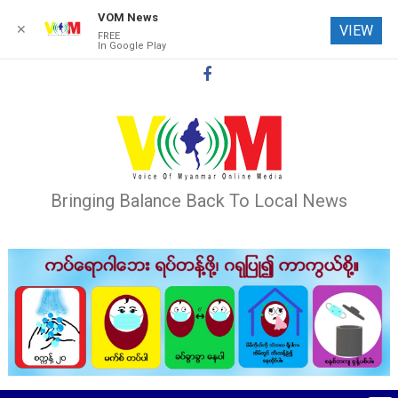
VOM News
✕
VIEW
FREE
In Google Play
Skip
to
content
Bringing Balance Back To Local News