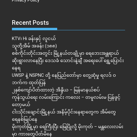
Privacy Policy
Recent Posts
KTV၊ Hi ခန်းနှင့် လူငယ်
သူတို့အိမ် အခန်း (၁၈၈)
စစ်ကိုင်းတိုင်းအတွင်း မြို့နယ်တချို့မှာ ရေဘေးအန္တရာယ်
ဆိုးရွားလာနေပြီး ဒေသခံ သောင်းနဲ့ချီ အရေးပေါ် ရွှေ့ပြောင်း
နေရ
UWSP နဲ့ NSPNC တို့ နေပြည်တော်မှာ တွေ့ဆုံမှု ရလဒ် ဝ
ဘက်က ထုတ်ပြန်
၂နှစ်​ကျော်ပိတ်ထားတဲ့ အိန္ဒိယ – မြန်မာနယ်စပ်
ကုန်သွယ်ရေး လမ်းကြောင်း ကလေး – တမူလမ်းမ ပြန်ဖွင့်
တော့မယ်
ငါးသိုင်းချောင်းမြို့နယ် အနိမ့်ပိုင်းနေရာတွေက အိမ်​တွေ
ရေနစ်မြုပ်နေ
မိုးကုတ်မြို့မှာ ရေကြီးပြီး မြေပြိုလို့ မိုးကုတ် – မန္တလေးလမ်း
မှာ ကားတွေပိတ်မိနေ