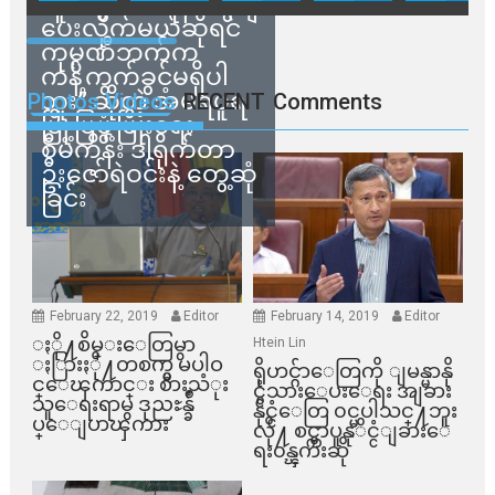
သူတွေက ဂရန်တွေချ
ပေးလိုက်မယ်ဆိုရင်
ကုမ္ပဏီဘက်က
ကန့်ကွက်ခွင့်မရှိပါ
ဘူး” ဆိုတဲ့ အမရပူရ
Photos Videos
RECENT
Comments
မြို့ပြဖွံ့ဖြိုးရေး
စီမံကိန်း ဒါရိုက်တာ
ဦးဇော်ရဲဝင်းနဲ့ တွေ့ဆုံ
ခြင်း
February 22, 2019
Editor
February 14, 2019
Editor
ႏို႔စိမ္းေတြမွာ
Htein Lin
ႏြားႏို႔တစက္မွ မပါဝ
ရိုဟင္ဂ်ာေတြကို ျမန္မာနို
င္ေၾကာင္း စားသံုး
င္ငံသားေပးေရး အျခား
သူေရးရာမွ ဒုညႊန္ခ်ဳ
နိုင္ငံေတြ ၀င္မပါသင္႔ဘူး
ပ္ေျပာၾကား
လို႔ စင္ကာပူနုိင္ငံျခားေ
ရး၀န္ၾကီးဆို