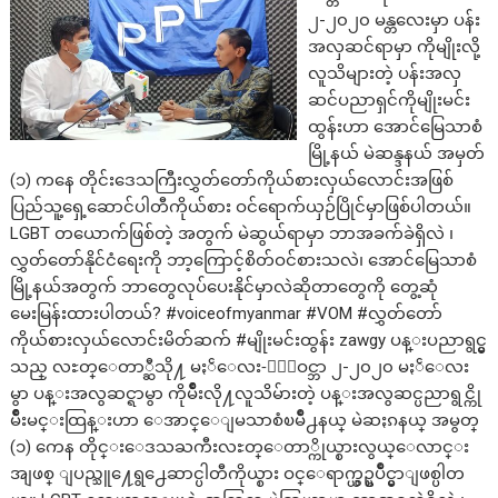
၂-၂၀၂၀ မန္တလေးမှာ ပန်း
အလှဆင်ရာမှာ ကိုမျိုးလို့
လူသိများတဲ့ ပန်းအလှ
ဆင်ပညာရှင်ကိုမျိုးမင်း
ထွန်းဟာ အောင်မြေသာစံ
မြို့နယ် မဲဆန္ဒနယ် အမှတ်
(၁) ကနေ တိုင်းဒေသကြီးလွှတ်တော်ကိုယ်စားလှယ်လောင်းအဖြစ်
ပြည်သူ့ရှေ့ဆောင်ပါတီကိုယ်စား ဝင်ရောက်ယှဉ်ပြိုင်မှာဖြစ်ပါတယ်။
LGBT တယောက်ဖြစ်တဲ့ အတွက် မဲဆွယ်ရာမှာ ဘာအခက်ခဲရှိလဲ ၊
လွှတ်တော်နိုင်ငံရေးကို ဘာ့ကြောင့်စိတ်ဝင်စားသလဲ၊ အောင်မြေသာစံ
မြို့နယ်အတွက် ဘာတွေလုပ်ပေးနိုင်မှာလဲဆိုတာတွေကို တွေ့ဆုံ
မေးမြန်းထားပါတယ်? #voiceofmyanmar #VOM #လွှတ်တော်
ကိုယ်စားလှယ်လောင်းမိတ်ဆက် #မျိုးမင်းထွန်း zawgy ပန္းပညာရွင္မွ
သည္ လႊတ္ေတာ္ဆီသို႔ မႏၲေလး-ႏိုဝင္ဘာ ၂-၂၀၂၀ မႏၲေလး
မွာ ပန္းအလွဆင္ရာမွာ ကိုမ်ိဳးလို႔လူသိမ်ားတဲ့ ပန္းအလွဆင္ပညာရွင္ကို
မ်ိဳးမင္းထြန္းဟာ ေအာင္ေျမသာစံၿမိဳ႕နယ္ မဲဆႏၵနယ္ အမွတ္
(၁) ကေန တိုင္းေဒသႀကီးလႊတ္ေတာ္ကိုယ္စားလွယ္ေလာင္း
အျဖစ္ ျပည္သူ႔ေရွ႕ေဆာင္ပါတီကိုယ္စား ဝင္ေရာက္ယွဥ္ၿပိဳင္မွာျဖစ္ပါတ