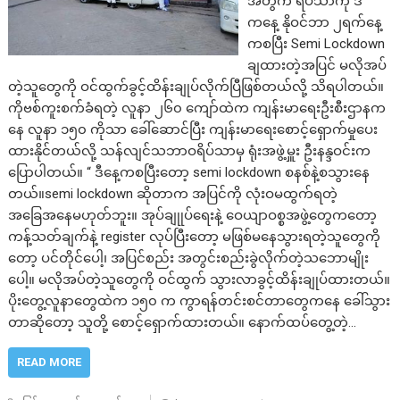
အတွက် ရိပ်သာကို ဒီ
ကနေ့ နိုဝင်ဘာ ၂ရက်နေ့
ကစပြီး Semi Lockdown
ချထားတဲ့အပြင် မလိုအပ်
တဲ့သူတွေကို ဝင်ထွက်ခွင့်ထိန်းချုပ်လိုက်ပြီဖြစ်တယ်လို့ သိရပါတယ်။
ကိုဗစ်ကူးစက်ခံရတဲ့ လူနာ ၂၆၀ ကျော်ထဲက ကျန်းမာရေးဦးစီးဌာနက
နေ လူနာ ၁၅၀ ကိုသာ ခေါ်ဆောင်ပြီး ကျန်းမာရေးစောင့်ရှောက်မှုပေး
ထားနိုင်တယ်လို့ သန်လျင်သဘာဝရိပ်သာမှ ရုံးအဖွဲ့မှူး ဦးနန္ဒဝင်းက
ပြောပါတယ်။ “ ဒီနေ့ကစပြီးတော့ semi lockdown စနစ်နဲ့စသွားနေ
တယ်။semi lockdown ဆိုတာက အပြင်ကို လုံးဝမထွက်ရတဲ့
အခြေအနေမဟုတ်ဘူး။ အုပ်ချုုပ်ရေးနဲ့ ဝေယျာဝစ္စအဖွဲ့တွေကတော့
ကန့်သတ်ချက်နဲ့ register လုပ်ပြီးတော့ မဖြစ်မနေသွားရတဲ့သူတွေကို
တော့ ပင်တိုင်ပေါ့၊ အပြင်စည်း အတွင်းစည်းခွဲလိုက်တဲ့သဘောမျိုး
ပေါ့။ မလိုအပ်တဲ့သူတွေကို ဝင်ထွက် သွားလာခွင့်ထိန်းချုပ်ထားတယ်။
ပိုးတွေ့လူနာတွေထဲက ၁၅၀ က ကွာရန်တင်းစင်တာတွေကနေ ခေါ်သွား
တာဆိုတော့ သူတို့ စောင့်ရှောက်ထားတယ်။ နောက်ထပ်တွေ့တဲ့…
READ MORE