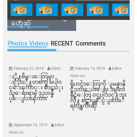
ကိုယ်စားလှယ်တွေနဲ့
နေအိမ်တွေဖျက်သိမ်း
ခံရမယ့် ဒေသခံတွေ
တွေ့ဆုံ
Photos Videos
RECENT
Comments
February 22, 2019
Editor
February 14, 2019
Editor
ႏို႔စိမ္းေတြမွာ
Htein Lin
ႏြားႏို႔တစက္မွ မပါဝ
ရိုဟင္ဂ်ာေတြကို ျမန္မာနို
င္ေၾကာင္း စားသံုး
င္ငံသားေပးေရး အျခား
သူေရးရာမွ ဒုညႊန္ခ်ဳ
နိုင္ငံေတြ ၀င္မပါသင္႔ဘူး
ပ္ေျပာၾကား
လို႔ စင္ကာပူနုိင္ငံျခားေ
ရး၀န္ၾကီးဆို
September 10, 2019
Editor
Htein Lin