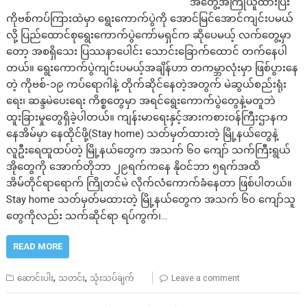
အတွေ့အကြုံယူထားပြီး
ကိုဗစ်ကပ်ကြားထဲမှာ ရွေးကောက်ပွဲကို အောင်မြင်အောင်ကျင်းပမယ်
လို့ ပြည်ထောင်စုရွေးကောက်ပွဲကော်မရှင်က ဆိုပေမယ့် လက်တွေ့မှာ
တော့ အစရှိသေး ပြဿနာပေါင်း သောင်းခြောက်ထောင် တက်နေပါ
တယ်။ ရွေးကောက်ပွဲကျင်းပမယ့်အချိန်ဟာ တကမ္ဘာလုံးမှာ ဖြစ်ပွားနေ
တဲ့ ကိုဗစ်-၁၉ ကပ်ရောဂါနဲ့ တိုက်ဆိုင်နေတဲ့အတွက် မဲဆွယ်စည်းရုံး
ရေး၊ ဆန္ဒမဲပေးရေး ကိစ္စတွေမှာ အရင်ရွေးကောက်ပွဲတွေနဲ့မတူဘဲ
ထူးခြားမှုတွေရှိခဲ့ပါတယ်။ ကျန်းမာရေးနှင့်အားကစားဝန်ကြီးဌာနက
နေအိမ်မှာ နေထိုင်ဖို့(Stay home) သတ်မှတ်ထားတဲ့ မြို့နယ်တွေနဲ့
လူဦးရေထူထပ်တဲ့ မြို့နယ်တွေက အသက် ၆၀ ကျော် သက်ကြီးရွယ်
အိုတွေကို အောက်တိုဘာ ၂၉ရက်ကနေ နိုဝင်ဘာ ၅ရက်အထိ
အိမ်တိုင်ရာရောက် ကြိုတင်မဲ လိုက်လံကောက်ခံနေတာ ဖြစ်ပါတယ်။
Stay home သတ်မှတ်မထားတဲ့ မြို့နယ်တွေက အသက် ၆၀ ကျော်သူ
တွေကိုလည်း သက်ဆိုင်ရာ ရပ်ကွက်၊…
READ MORE
,
,
ဆောင်းပါး
သတင်း
သုံးသပ်ချက်
Leave a comment