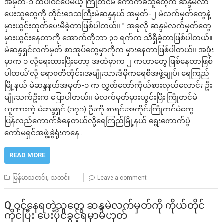
အမှတ်-၁ ထဲပါဝင်ပေမယ့် ကြိုတင်မဲ ကောက်ခံသူတွေက ဆန္ဒမဲလာ
ပေးသူတွေကို တိုင်းဒေသကြီးမဲဆန္ဒနယ် အမှတ်-၂ မဲလက်မှတ်တွေနဲ့
မှားယွင်းထုတ်ပေးမိခဲ့တာဖြစ်ပါတယ်။ ” အခုလို ဆန္ဒမဲလက်မှတ်တွေ
မှားယွင်းနေတာကို အောက်တိုဘာ ၃၁ ရက်က သိရှိခဲ့တာဖြစ်ပါတယ်။
မဲဆန္ဒရှင်လက်မှတ် စာအုပ်တွေမှာကိုက မှားနေတာဖြစ်ပါတယ်။ အဖုံး
မှာက ၁ လို့ရေးထားပြီးတော့ အထဲမှာက ၂ ကဟာတွေ ဖြစ်နေတာဖြစ်
ပါတယ်’လို့ ဧရာဝတီတိုင်း၊အမျိုးသားဒီမိုကရေစီအဖွဲ့ချုပ်၊ ရေကြည်
မြို့နယ် မဲဆန္ဒနယ်အမှတ်-၁ က လွှတ်တော်ကိုယ်စားလှယ်လောင်း ဦး
မျိုးသက်ဦးက ပြောပါတယ်။ မဲလက်မှတ်မှားယွင်းပြီး ကြိုတင်မဲ
ယူထားတဲ့ မဲဆန္ဒရှင် (၁၇၁) ဦးကို စာရင်းအတိုင်းကြိုတင်မဲတွေ
ပြန်လည်ကောက်ခံနေတယ်လို့ရေကြည်မြို့နယ် ရွေးကောက်ပွဲ
ကော်မရှင်အဖွဲ့ခွဲရုံးကနေ…
READ MORE
,
မြန်မာသတင်း
သတင်း
Leave a comment
Q ဝင်နေရတဲ့သူတွေ ဆန္ဒမဲလက်မှတ်ကို ကိုယ်တိုင်
ကိုင်ပြီး ပေးပိုင်ခွင့်ရမှာမဟုတ်