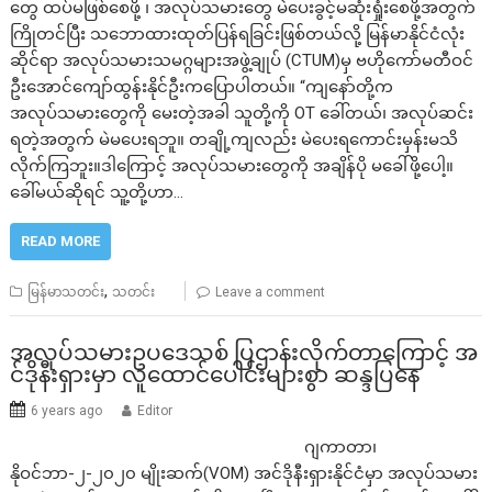
တွေ ထပ်မဖြစ်စေဖို့ ၊ အလုပ်သမားတွေ မဲပေးခွင့်မဆုံးရှုံးစေဖို့အတွက်
ကြိုတင်ပြီး သဘောထားထုတ်ပြန်ရခြင်းဖြစ်တယ်လို့ မြန်မာနိုင်ငံလုံး
ဆိုင်ရာ အလုပ်သမားသမဂ္ဂများအဖွဲ့ချုပ် (CTUM)မှ ဗဟိုကော်မတီဝင်
ဦးအောင်ကျော်ထွန်းနိုင်ဦးကပြောပါတယ်။ “ကျနော်တို့က
အလုပ်သမားတွေကို မေးတဲ့အခါ သူတို့ကို OT ခေါ်တယ်၊ အလုပ်ဆင်း
ရတဲ့အတွက် မဲမပေးရဘူ။ တချို့ကျလည်း မဲပေးရကောင်းမှန်းမသိ
လိုက်ကြဘူး။ဒါကြောင့် အလုပ်သမားတွေကို အချိန်ပို မခေါ်ဖို့ပေါ့။
ခေါ်မယ်ဆိုရင် သူ့တို့ဟာ…
READ MORE
,
မြန်မာသတင်း
သတင်း
Leave a comment
အလုပ်သမားဥပဒေသစ် ပြဌာန်းလိုက်တာကြောင့် အ
င်ဒိုနီးရှားမှာ လူထောင်ပေါင်းများစွာ ဆန္ဒပြနေ
6 years ago
Editor
ဂျကာတာ၊
နိုဝင်ဘာ-၂-၂၀၂၀ မျိုးဆက်(VOM) အင်ဒိုနီးရှားနိုင်ငံမှာ အလုပ်သမား