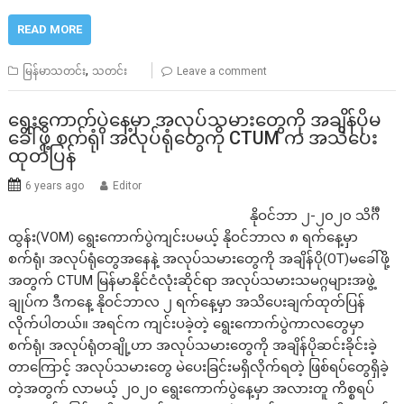
READ MORE
,
မြန်မာသတင်း
သတင်း
Leave a comment
ရွေးကောက်ပွဲနေ့မှာ အလုပ်သမားတွေကို အချိန်ပိုမ
ခေါ်ဖို့ စက်ရုံ၊ အလုပ်ရုံတွေကို CTUM က အသိပေး
ထုတ်ပြန်
6 years ago
Editor
နိုဝင်ဘာ ၂-၂၀၂၀ သိင်္ဂီ
ထွန်း(VOM) ရွေးကောက်ပွဲကျင်းပမယ့် နိုဝင်ဘာလ ၈ ရက်နေ့မှာ
စက်ရုံ၊ အလုပ်ရုံတွေအနေနဲ့ အလုပ်သမားတွေကို အချိန်ပို(OT)မခေါ်ဖို့
အတွက် CTUM မြန်မာနိုင်ငံလုံးဆိုင်ရာ အလုပ်သမားသမဂ္ဂများအဖွဲ့
ချုပ်က ဒီကနေ့ နိုဝင်ဘာလ ၂ ရက်နေ့မှာ အသိပေးချက်ထုတ်ပြန်
လိုက်ပါတယ်။ အရင်က ကျင်းပခဲ့တဲ့ ရွေးကောက်ပွဲကာလတွေမှာ
စက်ရုံ၊ အလုပ်ရုံတချို့ဟာ အလုပ်သမားတွေကို အချိန်ပိုဆင်းခိုင်းခဲ့
တာကြောင့် အလုပ်သမားတွေ မဲပေးခြင်းမရှိလိုက်ရတဲ့ ဖြစ်ရပ်တွေရှိခဲ့
တဲ့အတွက် လာမယ့် ၂၀၂၀ ရွေးကောက်ပွဲနေ့မှာ အလားတူ ကိစ္စရပ်