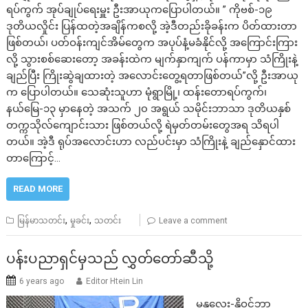
ရပ်ကွက် အုပ်ချုပ်ရေးမှူး ဦးအာယုကပြောပါတယ်။ ” ကိုဗစ်-၁၉
ဒုတိယလှိုင်း ပြန်ထတဲ့အချိန်ကစလို့ အဲ့ဒီတည်းခိုခန်းက ပိတ်ထားတာ
ဖြစ်တယ်၊ ပတ်ဝန်းကျင်အိမ်တွေက အပုပ်နံ့မခံနိုင်လို့ အကြောင်းကြား
လို့ သွားစစ်ဆေးတော့ အခန်းထဲက မျက်နှာကျက် ပန်ကာမှာ သံကြိုးနဲ့
ချည်ပြီး ကြိုးဆွဲချထားတဲ့ အလောင်းတွေ့ရတာဖြစ်တယ်”လို့ ဦးအာယု
က ပြောပါတယ်။ သေဆုံးသူဟာ မုံရွာမြို့၊ ထန်းတောရပ်ကွက်၊
နယ်မြေ-၁၃ မှာနေတဲ့ အသက် ၂၀ အရွယ် သမိုင်းဘာသာ ဒုတိယနှစ်
တက္ကသိုလ်ကျောင်းသား ဖြစ်တယ်လို့ ရဲမှတ်တမ်းတွေအရ သိရပါ
တယ်။ အဲ့ဒီ ရုပ်အလောင်းဟာ လည်ပင်းမှာ သံကြိုးနဲ့ ချည်နှောင်ထား
တာကြောင့်…
READ MORE
,
,
မြန်မာသတင်း
မှုခင်း
သတင်း
Leave a comment
ပန်းပညာရှင်မှသည် လွှတ်တော်ဆီသို့
6 years ago
Editor Htein Lin
မန္တလေး-နိုဝင်ဘာ