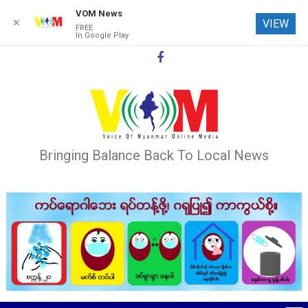
VOM News
✕
VIEW
FREE
In Google Play
Skip
to
content
Bringing Balance Back To Local News