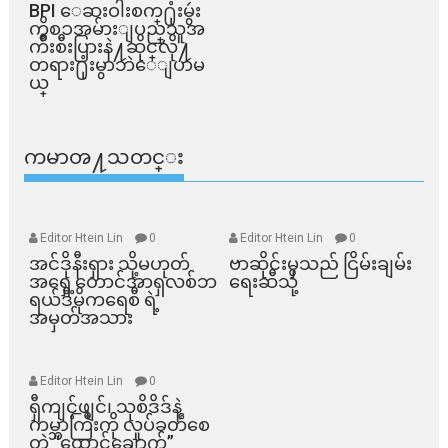
BPI ​ေဆးဝါးစက္​႐ုံးမွဴး
ကိစၥအမ်ားျပည္​သူအ
က်ိဳးစီးပြားနဲ႔ဆိုင္​လို႔
တရား႐ုံးမွာဘဲေျပာမ
ယ္​
ကမာၻ႔သတင္း
Editor Htein Lin
0
Editor Htein Lin
0
အင်ဒိုနီးရှား သို့မဟုတ်
ဗာဆိုင်းမှသည် ငြိမ်းချမ်း
အရှေ့တောင်အာရှလစ်ဘ
ရေးဆီသို့
ရယ်ဒီမိုကရေစီ ရဲ့
အမှတ်အသား
Editor Htein Lin
0
ရှီကျင့်ဖျင်၊ သုစိဒိဒ်နဲ့
ကမ္ဘာကြီးကို လှုပ်ခတ်စေ
တဲ့ “ထောင်ချောက်”