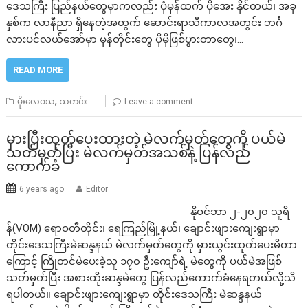
ဒေသကြီး ပြည်နယ်တွေမှာကလည်း ပုံမှန်ထက် ပိုအေး နိုင်တယ်၊ အခု
နှစ်က လာနီညာ ရှိနေတဲ့အတွက် ဆောင်းရာသီကာလအတွင်း ဘင်္ဂ
လားပင်လယ်အော်မှာ မုန်တိုင်းတွေ ပိုမိုဖြစ်ပွားတာတွေ၊…
READ MORE
,
မိုးလေဝသ
သတင်း
Leave a comment
မှားပြီးထုတ်ပေးထားတဲ့ မဲလက်မှတ်တွေကို ပယ်မဲ
သတ်မှတ်ပြီး မဲလက်မှတ်အသစ်နဲ့ ပြန်လည်
ကောက်ခံ
6 years ago
Editor
နိုဝင်ဘာ ၂-၂၀၂၀ သူရိ
န်(VOM) ဧရာဝတီတိုင်း၊ ရေကြည်မြို့နယ်၊ ချောင်းဖျားကျေးရွာမှာ
တိုင်းဒေသကြီးမဲဆန္ဒနယ် မဲလက်မှတ်‌တွေကို မှားယွင်းထုတ်ပေးမိတာ
ကြောင့် ကြိုတင်မဲပေးခဲ့သူ ၁၇၀ ဦးကျော်ရဲ့ မဲတွေကို ပယ်မဲအဖြစ်
သတ်မှတ်ပြီး အစားထိုးဆန္ဒမဲတွေ ပြန်လည်ကောက်ခံနေရတယ်လို့သိ
ရပါတယ်။ ချောင်းဖျားကျေးရွာမှာ တိုင်းဒေသကြီး မဲဆန္ဒနယ်