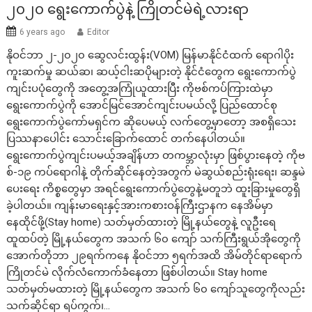
၂၀၂၀ ရွေးကောက်ပွဲနဲ့ ကြိုတင်မဲရဲ့လားရာ
6 years ago
Editor
နိုဝင်ဘာ ၂-၂၀၂၀ ဆွေလင်းထွန်း(VOM) မြန်မာနိုင်ငံထက် ရောဂါပိုး
ကူးဆက်မှု ဆယ်ဆ၊ ဆယ့်ငါးဆပိုများတဲ့ နိုင်ငံတွေက ရွေးကောက်ပွဲ
ကျင်းပပုံတွေကို အတွေ့အကြုံယူထားပြီး ကိုဗစ်ကပ်ကြားထဲမှာ
ရွေးကောက်ပွဲကို အောင်မြင်အောင်ကျင်းပမယ်လို့ ပြည်ထောင်စု
ရွေးကောက်ပွဲကော်မရှင်က ဆိုပေမယ့် လက်တွေ့မှာတော့ အစရှိသေး
ပြဿနာပေါင်း သောင်းခြောက်ထောင် တက်နေပါတယ်။
ရွေးကောက်ပွဲကျင်းပမယ့်အချိန်ဟာ တကမ္ဘာလုံးမှာ ဖြစ်ပွားနေတဲ့ ကိုဗ
စ်-၁၉ ကပ်ရောဂါနဲ့ တိုက်ဆိုင်နေတဲ့အတွက် မဲဆွယ်စည်းရုံးရေး၊ ဆန္ဒမဲ
ပေးရေး ကိစ္စတွေမှာ အရင်ရွေးကောက်ပွဲတွေနဲ့မတူဘဲ ထူးခြားမှုတွေရှိ
ခဲ့ပါတယ်။ ကျန်းမာရေးနှင့်အားကစားဝန်ကြီးဌာနက နေအိမ်မှာ
နေထိုင်ဖို့(Stay home) သတ်မှတ်ထားတဲ့ မြို့နယ်တွေနဲ့ လူဦးရေ
ထူထပ်တဲ့ မြို့နယ်တွေက အသက် ၆၀ ကျော် သက်ကြီးရွယ်အိုတွေကို
အောက်တိုဘာ ၂၉ရက်ကနေ နိုဝင်ဘာ ၅ရက်အထိ အိမ်တိုင်ရာရောက်
ကြိုတင်မဲ လိုက်လံကောက်ခံနေတာ ဖြစ်ပါတယ်။ Stay home
သတ်မှတ်မထားတဲ့ မြို့နယ်တွေက အသက် ၆၀ ကျော်သူတွေကိုလည်း
သက်ဆိုင်ရာ ရပ်ကွက်၊…