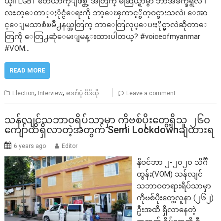
ယ္။ LGBT တေယာက္ျဖစ္တဲ့ အတြက္ မဲဆြယ္ရာမွာ ဘာအခက္ခဲရွိလဲ ၊
လႊတ္ေတာ္ႏိုင္ငံေရးကို ဘာ့ေၾကာင့္စိတ္ဝင္စားသလဲ၊ ေအာ
င္ေျမသာစံၿမိဳ႕နယ္အတြက္ ဘာေတြလုပ္ေပးႏိုင္မွာလဲဆိုတာေ
တြကို ေတြ႕ဆုံေမးျမန္းထားပါတယ္? #voiceofmyanmar
#VOM…
READ MORE
,
,
Election
Interview
ဓာတ်ပုံ ဗီဒီယို
Leave a comment
သန်လျင်သဘာဝရိပ်သာမှာ ကိုဗစ်ပိုးတွေ့ရှိသူ ၂၆၀
ကျော်ထိရှိလာတဲ့အတွက် Semi Lockdownချထားရ
6 years ago
Editor
နိုဝင်ဘာ ၂-၂၀၂၀ သိင်္ဂီ
ထွန်း(VOM) သန်လျင်
သဘာဝတရားရိပ်သာမှာ
ကိုဗစ်ပိုးတွေ့လူနာ (၂၆၂)
ဦးအထိ ရှိလာနေတဲ့