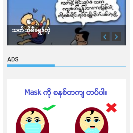
သတိ အိုမီခရွန်တဲ့
ခ
ADS