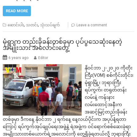
READ MORE
,
,
ဆောင်းပါး
သတင်း
သုံးသပ်ချက်
Leave a comment
မုံရွာက တည်းခိုခန်းတစ်ခုမှာ ပုပ်ပွသေဆုံးနေတဲ့
အမျိုးသား အလောင်းတွေ့
6 years ago
Editor
နိုဝင်ဘာ ၂-၂၀၂၀ ကိုတိုး
ကြီး(VOM) စစ်ကိုင်းတိုင်း၊
မုံရွာမြို့၊ ဘုရားကြီး
ရပ်ကွက်၊ တရုတ်တန်း
လမ်းနဲ့ ကန်းနား
လမ်းထောင့်အနီးက
အဆင့်မြင့်တည်းခိုခန်း
တစ်ခုမှာ ဒီကနေ့ နိုဝင်ဘာ ၂ ရက်နေ့ နေ့လယ်ပိုင်းက အပုပ်နံ့ရတာ
ကြောင့် ရပ်ကွက်အုပ်ချုပ်ရေးအဖွဲ့နဲ့ ရဲအဖွဲ့က ဝင်ရောက်စစ်ဆေးခဲ့ရာ
အမျိုးသားတစ်ယောက်ရဲ့အလောင်းကို တွေ့ရှိခဲ့ရတယ်လို့ ဘုရားကြီး