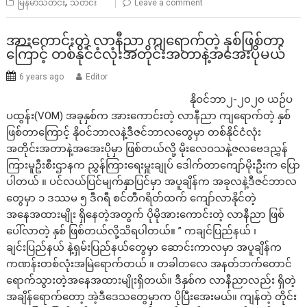
,
မြန်မာသတင်း
သတင်း
Leave a comment
အားကောင်းတဲ့ လာနီညာ ကျရောက်တဲ့ နှစ်ဖြစ်တာ
ကြောင့် တစ်နိုင်ငံလုံးအတိုင်းအတာနဲ့အအေးပိုမယ်
6 years ago
Editor
နိုဝင်ဘာ၂-၂၀၂၀ ယဉ်ပ
ပထွန်း(VOM) အခုနှစ်က အားကောင်းတဲ့ လာနီညာ ကျရောက်တဲ့ နှစ်
ဖြစ်တာကြောင့် နိုဝင်ဘာလနဲ့ဒီဇင်ဘာလတွေမှာ တစ်နိုင်ငံလုံး
အတိုင်းအတာနဲ့အအေးပိုမှာ ဖြစ်တယ်လို့ မိုးလေဝသနဲ့ဇလဗေဒညွှန်
ကြားမူဦးစီးဌာနက ညွှန်ကြားရေးမှူးချုပ် ဒေါက်တာကျော်မိုးဦးက ပြော
ပါတယ် ။ ပင်လယ်ပြင်မျက်နှာပြင်မှာ အပူချိန်က အခုလနဲ့ဒီဇင်ဘာလ
တွေမှာ ၁ ဒဿမ ၅ ဒီဂရီ စင်တီဂရိတ်ထက် ကျော်လာနိုင်တဲ့
အနေအထားမျိုး ရှိနေတဲ့အတွက် ပိုမိုအားကောင်းတဲ့ လာနီညာ ဖြစ်
ပေါ်လာတဲ့ နှစ် ဖြစ်တယ်လို့သိရပါတယ်။ ” ကချင်ပြည်နယ် ၊
ချင်းပြည်နယ် နဲ့ရှမ်းပြည်နယ်တွေမှာ ဆောင်းကာလမှာ အပူချိန်က
ကဏန်းတစ်လုံးအမြဲရောက်တယ် ။ တခါတလေ အနတ်ဘက်တောင်
ရောက်သွားတဲ့အနေအထားမျိုးရှိတယ်။ ဒီနှစ်က လာနီညာလည်း ရှိတဲ့
အချိန်ရောက်တော့ အဲ့ဒီဒေသတွေမှာက ပိုပြီးအေးမယ်။ ကျန်တဲ့ တိုင်း