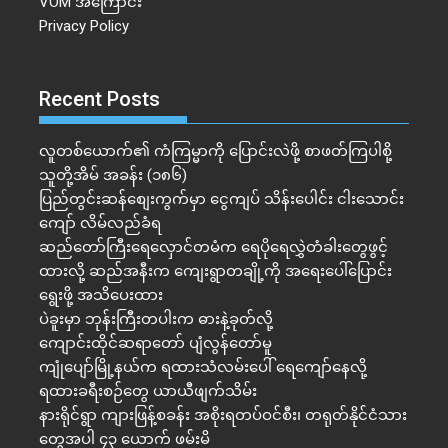
VOM အကြောင်း
Privacy Policy
Recent Posts
လူတစ်ယောက်၏ ကံကြမ္မာကို ပြောင်းလဲဖို့ စာဖတ်ကြပါစို့
သူတို့အိမ် အခန်း (၁၈၆)
ပြည်တွင်းဆန်စျေးကွက်မှာ ငွေကျပ် သိန်းပေါင်း ငါး​သောင်း
ကျော် လိမ်လည်ခံရ
ဆည်တော်ကြီးရေလှောင်တမံက ရေပိုရေလွှဲတံခါးတွေဖွင့်
ထားလို့ ဆည်အနီးက ကျေးရွာတချို့ကို အရေးပေါ်ပြောင်း
ရွေးဖို့ အသိပေးထား
ပဲခူးမှာ ဘုန်းကြီးတပါးက ဓားနဲ့ခုတ်လို့
ကျောင်းထိုင်ဆရာတော် ပျံလွန်တော်မူ
ကျုံပျော်မြို့နယ်က ရထားသံလမ်းပေါ် ရေကျော်နေလို့
ရထားခရီးစဉ်တွေ ယာယီဖျက်သိမ်း
နားရိုင်ရွာ ကျားဖြန့်စခန်း အစိုးရတပ်ဝင်စီး၊ တရုတ်နိုင်ငံသား
တွေအပါ ၄၃ ယောက် ဖမ်းမိ