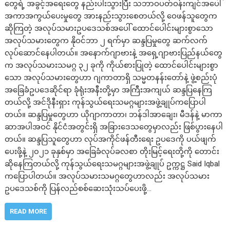
တွေရဲ့ အခွင့်အရေးတွေ နည်းပါးသွားပြီး သဘာဝပတ်ဝန်းကျင်အပေါ်
အကာအကွယ်ပေးမှုတွေ အားနည်းသွားစေတယ်လို့ ဝေဖန်သူတွေက
ဆိုကြတဲ့ အလုပ်သမားဥပဒေသစ်အပေါ် ထောင်ပေါင်းများစွာသော
အလုပ်သမားတွေက နိုဝင်ဘာ ၂ ရက်မှာ ဆန္ဒပြမှုတွေ ဆက်လက်
လုပ်ဆောင်နေပါတယ်။ အနောက်ဂျာဗားနဲ့ အရှေ့ဂျာဗားပြည်နယ်တွေ
က အလုပ်သမားသမဂ္ဂ ၃၂ ခုကို ကိုယ်စားပြုတဲ့ ထောင်ပေါင်းများစွာ
သော အလုပ်သမားတွေဟာ ဂျကာတာရှိ သမ္မတနန်းတော်နဲ့ ဖွဲ့စည်းပုံ
အခြေခံဥပဒေဆိုင်ရာ ခုံရုံးအနီးတို့မှာ အကြီးအကျယ် ဆန္ဒပြနေကြ
တယ်လို့ အင်ဒိုနီးရှား ကုန်သွယ်ရေးသမဂ္ဂများအဖွဲ့ချုပ်ကပြောပါ
တယ်။ ဆန္ဒပြမှုတွေဟာ ယိုဂျာကာတာ၊ ဘန်ဒါအာချေး၊ မီဒန်နဲ့ မာကာ
ဆာအပါအဝင် နိုင်ငံအတွင်းရှိ အခြားဒေသတွေမှာလည်း ဖြစ်ပွားနေပါ
တယ်။ ဆန္ဒပြသူတွေဟာ လုပ်အကိုင်ဖန်တီးရေး ဥပဒေကို ပယ်ဖျက်
ပေးဖို့နဲ့ ၂၀၂၁ ခုနှစ်မှာ အခြေခံလုပ်ခလစာ တိုးမြင့်ရေးတို့ကို တောင်း
ဆိုနေကြတယ်လို့ ကုန်သွယ်ရေးသမဂ္ဂများအဖွဲ့ချုပ် ဥက္ကဋ္ဌ Said Iqbal
ကပြောပါတယ်။ အလုပ်သမားသမဂ္ဂတွေဟာလည်း အလုပ်သမား
ဥပဒေသစ်ကို ပြန်လည်စစ်ဆေးသုံးသပ်ပေးဖို့…
READ MORE