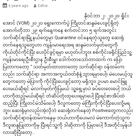
6 years ago
Editor
နိုဝင်ဘာ ၂- ၂၀၂၀ ရှိုင်း
အောင် (VOM) ၂၀၂၀ ရွေးကောက်ပွဲ ကြိုတင်ဆန္ဒမဲပေးခွင့်ရှိတဲ့
အောက်တိုဘာ ၂၉ ရက်နေ့ကနေ စက်တင်ဘာ ၅ ရက်အတွင်း
သက်ဆိုင်ရာမြို့နယ်တွေမှာ Quarantine ဝင်နေရတဲ့သူတွေ ဆေးရုံ
တက်နေရသူတွေဟာ ကျန်းမာရေးအရ ဆန္ဒမဲလက်မှတ်တွေကို
ကိုယ်တိုင်ကိုင်ပြီး ပေးပိုင်ခွင့်ရမှာ မဟုတ်ပါဘူး။ စစ်ကိုင်းခရိုင်ပြည်သူ့
ကျန်းမာရေးဦးစီးဌာန ဦးစီးမှူး ဒေါက်တာသော်တာထက် က ပြော
ပြတာကတော့ “ သတ်မှတ်ထားတာတော့ သက်ဆိုင်ရာ ဝန်ထမ်းက
လည်း သက်ဆိုင်ရာ အကာအကွယ်ဝတ်စုံနဲ့သွားရမှာပေါ့၊ မဲပေးမယ့်သူ
တွေကတော့ မဲပြားကို ကိုင်ပြီးပေးခွင့်တော့ မရှိဘူး၊ ဥပမာ မောင်ဖြူ
ပေးမယ်ဆိုရင် မဲလက်မှတ်ကိုပြမယ် သူ့ရှေ့မှာပဲ ခပ်ဝေးဝေးပေါ့ ဘယ်
ဟာကိုထည့်မယ်ဆိုရင် တံဆိပ်တုံးထုပေးရမှာပေါ့ ပြီးရင်စာအိပ်ထဲ
ထည့်ပြီး ကြိုတင်မဲသိမ်းပေါ့၊ ဒီလူကတော့ မဲကြီးကိုကိုင်ပြီးပေးလို့မရ
ဘူး၊ ဆေးရုံမှာလည်းအဲ့လိုဘဲ ဆေးရုံတက်နေတဲ့ Positiveတွေကလည်း
သက်ဆိုင်ရာဝန်ထမ်းကနေမှ ဘယ်ဟာကိုပေးမလဲ မဲကောက်တဲ့သူက
ဒီလူဆန္ဒပြုတာကိုမှ ပြီးရင်သူ့ကို ဒါဆိုတာကို ပြမှာပေါ့ ဒီအတိုင်းမှန်ပါ
လားဆိုပြီးတော့…