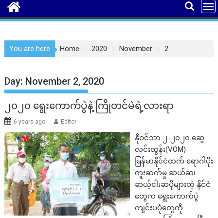
You are here
Home
2020
November
2
Day:
November 2, 2020
၂၀၂၀ ရွေးကောက်ပွဲနဲ့ ကြိုတင်မဲရဲ့လားရာ
6 years ago
Editor
နိုဝင်ဘာ ၂-၂၀၂၀ ဆွေ
လင်းထွန်း(VOM)
မြန်မာနိုင်ငံထက် ရောဂါပိုး
ကူးဆက်မှု ဆယ်ဆ၊
ဆယ့်ငါးဆပိုများတဲ့ နိုင်ငံ
တွေက ရွေးကောက်ပွဲ
ကျင်းပပုံတွေကို