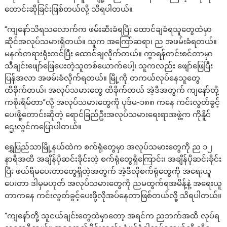
တောင်းဆိုခြင်းဖြစ်တယ်လို့ သိရပါတယ်။
“ကျနော်သိရသလောက်က ဖမ်းဆီးခံရပြီး ထောင်ချခံရသူတွေထဲမှာ
ဆိုင်အလုပ်သမားရှိတယ်။ သူက အကြော်ဆရာ၊ ည အဖမ်းခံရတယ်။
မနက်တရားရုံးတင်ပြီး ထောင်ချလိုက်တယ်။ ကွာရန်တင်းစင်တာမှာ
သီချင်းဖျော်ဖြေပေးတဲ့သူတစ်ယောက်ပေါ့၊ သူကလည်း ဖျော်ဖြေပြီး
ပြန်အလာ အဖမ်းခံလိုက်ရတယ်။ မြို့ကို တကယ်လုပ်နေသူတွေ
ထိခိုက်တယ်၊ အလုပ်သမားတွေ ထိခိုက်တယ် အဲ့ဒီအတွက် ကျနော်တို့
ကစိုးရိမ်တာ”လို့ အလုပ်သမားတွေကို ပုဒ်မ-၁၈၈ ကနေ ကင်းလွတ်ခွင့်
ပေးဖို့တောင်းဆိုတဲ့ ရောင်ခြည်ဦးအလုပ်သမားရေးရာအဖွဲ့က ကိုနိူင်
ဌေးလွင်ကပြောပါတယ်။
ရွှေပြည်သာမြို့နယ်ထဲက စက်ရုံတွေမှာ အလုပ်သမားတွေကို ည ၁၂
နာရီအထိ အချိန်ပိုဆင်းခိုင်းတဲ့ စက်ရုံတွေရှိကြောင်း၊ အချိန်ပိုဆင်းခိုင်း
ပြီး ဖယ်ရီမပေးတာတွေရှိတဲ့အတွက် အဲ့ဒီလိုစက်ရုံတွေကို အရေးယူ
ပေးတာ ဒါမှမဟုတ် အလုပ်သမားတွေကို ညမထွက်ရအမိန့်နဲ့ အရေးယူ
တာကနေ ကင်းလွတ်ခွင့်ပေးဖို့လိုအပ်နေတာဖြစ်တယ်လို့ သိရပါတယ်။
“ကျနော်တို့ သူငယ်ချင်းတွေထဲမှာတော့ အရင်က ညဘက်အထိ လုပ်ရ