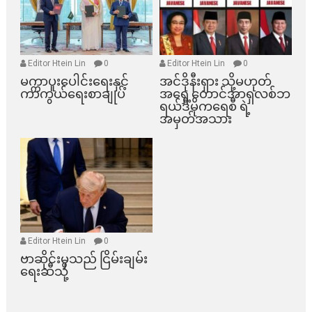
Editor Htein Lin
0
Editor Htein Lin
0
မက္ကာပူးပေါင်းရေးနှင့်
အင်ဒိုနီးရှား သို့မဟုတ်
ကာကွယ်ရေးစာချုပ်
အရှေ့တောင်အာရှလစ်ဘ
ရယ်ဒီမိုကရေစီ ရဲ့
အမှတ်အသား
Editor Htein Lin
0
ဗာဆိုင်းမှသည် ငြိမ်းချမ်း
ရေးဆီသို့