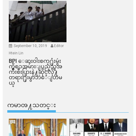
September 10, 2019
Editor
Htein Lin
BPI ​ေဆးဝါးစက္​႐ုံးမွဴး
ကိစၥအမ်ားျပည္​သူအ
က်ိဳးစီးပြားနဲ႔ဆိုင္​လို႔
တရား႐ုံးမွာဘဲေျပာမ
ယ္​
ကမာၻ႔သတင္း