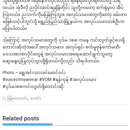
သူတွေရှိတယ်။ အခုနောက်ပိုင်းလည်း ရံဖန်ရံခါလုပ်ရတယ်လို့ သိရ
တယ်။ အဲ့ဒီလို ညပိုင်းဆင်းရချိန်တိုင်း သူတို့ကတော့ စက်ရုံမှာပဲ အိပ်
ကြတယ်။ ညဘက်ကိုမပြန်ကြဘူး။ အလုပ်သမားတွေကိုတော့ ဖမ်းတာ
မဖြစ်သင့်ပါဘူး”လို့ ရွှေည်ပြည်သာမြို့နယ်က အလုပ်သမားတစ်ဦးက
ပြောပါတယ်။
ဒါ့ကြောင့် အလုပ်သမားတွေကို ပုဒ်မ-၁၈၈ ကနေ ကင်းလွတ်ခွင့်ပေးဖို့
တောင်းဆိုတဲ့အပေါ် အလုပ်သမား၊ အလုပ်ရှင်၊ စက်မှုဇုန်ကော်မတီ၊
ဒေသအာဏာပိုင်တွေနဲ့ အလုပ်သမားအရေးဆောင်ရွက်သူတွေ
ဆွေးနွေးပွဲပြုလုပ်သွားဖို့ရှိတယ်လို့လည်း သိရပါတယ်။
Photo – ရွှေအင်းသားခင်မောင်ဝင်း
#voiceofmyanmar #VOM #ရန်ကုန် #အလုပ်သမား
#ပုဒ်မ၁၈၈ကင်းလွတ်ဖို့တောင်းဆို
,
မြန်မာသတင်း
သတင်း
Related posts