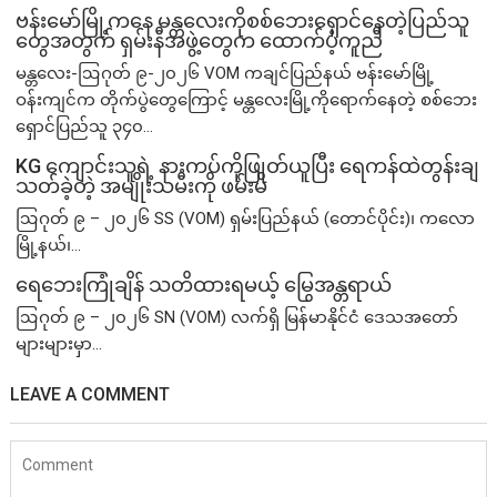
ဗန်းမော်မြို့ကနေ မန္တလေးကိုစစ်ဘေးရှောင်နေတဲ့ပြည်သူ
တွေအတွက် ရှမ်းနီအဖွဲ့တွေက ထောက်ပံ့ကူညီ
မန္တလေး-ဩဂုတ် ၉-၂၀၂၆ VOM ကချင်ပြည်နယ် ဗန်းမော်မြို့
ဝန်းကျင်က တိုက်ပွဲတွေကြောင့် မန္တလေးမြို့ကိုရောက်နေတဲ့ စစ်ဘေး
ရှောင်ပြည်သူ ၃၄၀...
KG ကျောင်းသူရဲ့ နားကပ်ကိုဖြုတ်ယူပြီး ရေကန်ထဲတွန်းချ
သတ်ခဲ့တဲ့ အမျိုးသမီးကို ဖမ်းမိ
ဩဂုတ် ၉ – ၂၀၂၆ SS (VOM) ရှမ်းပြည်နယ် (တောင်ပိုင်း)၊ ကလော
မြို့နယ်၊...
ရေဘေးကြုံချိန် သတိထားရမယ့် မြွေအန္တရာယ်
ဩဂုတ် ၉ – ၂၀၂၆ SN (VOM) လက်ရှိ မြန်မာနိုင်ငံ ဒေသအတော်
များများမှာ...
LEAVE A COMMENT