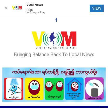
VOM News
✕
VIEW
FREE
In Google Play
Skip
to
content
Bringing Balance Back To Local News