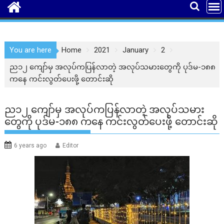
You are here
Home
2021
January
2
ည၁၂ ကျော်မှ အလုပ်ကပြန်လာတဲ့ အလုပ်သမားတွေကို ပုဒ်မ-၁၈၈
ကနေ ကင်းလွတ်ပေးဖို့ တောင်းဆို
ည၁၂ ကျော်မှ အလုပ်ကပြန်လာတဲ့ အလုပ်သမား
တွေကို ပုဒ်မ-၁၈၈ ကနေ ကင်းလွတ်ပေးဖို့ တောင်းဆို
6 years ago
Editor