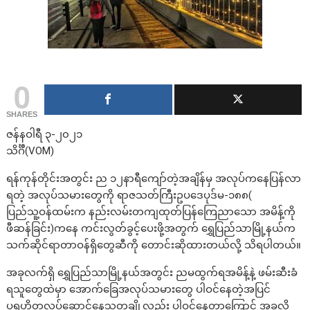
0
SHARES
ဇန်နဝါရီ ၃-၂၀၂၁
သိင်္ဂီ(VOM)
ရန်ကုန်တိုင်းအတွင်း ည ၁၂နာရီကျော်တဲ့အချိန်မှ အလုပ်ကနေပြန်လာ
ရတဲ့ အလုပ်သမားတွေကို ရာဇသတ်ကြီးဥပဒေပုဒ်မ-၁၈၈(
ပြည်သူ့ဝန်ထမ်းက နည်းလမ်းတကျထုတ်ပြန်ကြေညာသော အမိန့်ကို
ဖီဆန်ခြင်း)ကနေ ကင်းလွတ်ခွင့်ပေးဖို့အတွက် ရွှေပြည်သာမြို့နယ်က
သက်ဆိုင်ရာတာဝန်ရှိတွေဆီကို တောင်းဆိုထားတယ်လို့ သိရပါတယ်။
အခုလက်ရှိ ရွှေပြည်သာမြို့နယ်အတွင်း ညမထွက်ရအမိန့်နဲ့ ဖမ်းဆီးခံ
ရသူတွေထဲမှာ အောက်ခြေအလုပ်သမားတွေ ပါဝင်နေတဲ့အပြင်
ပရဟိတလုပ်ဆောင်နေသူတချို့လည်း ပါဝင်နေတာကြောင့် အခုလို