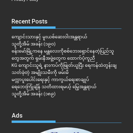
Recent Posts
ကျောင်းသားနှင့် မူးယစ်ဆေးဝါးအန္တရာယ်
သူတို့အိမ် အခန်း (၁၉၀)
ဗန်းမော်မြို့ကနေ မန္တလေးကိုစစ်ဘေးရှောင်နေတဲ့ပြည်သူ
တွေအတွက် ရှမ်းနီအဖွဲ့တွေက ထောက်ပံ့ကူညီ
KG ကျောင်းသူရဲ့ နားကပ်ကိုဖြုတ်ယူပြီး ရေကန်ထဲတွန်းချ
သတ်ခဲ့တဲ့ အမျိုးသမီးကို ဖမ်းမိ
မက္ကာပူးပေါင်းရေးနှင့် ကာကွယ်ရေးစာချုပ်
ရေဘေးကြုံချိန် သတိထားရမယ့် မြွေအန္တရာယ်
သူတို့အိမ် အခန်း (၁၈၉)
Ads