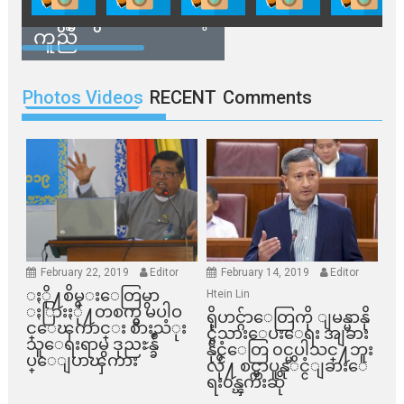
အဖွဲ့တွေက ထောက်ပံ့
ကူညီ
Photos Videos
RECENT
Comments
February 22, 2019
Editor
February 14, 2019
Editor
ႏို႔စိမ္းေတြမွာ
Htein Lin
ႏြားႏို႔တစက္မွ မပါဝ
ရိုဟင္ဂ်ာေတြကို ျမန္မာနို
င္ေၾကာင္း စားသံုး
င္ငံသားေပးေရး အျခား
သူေရးရာမွ ဒုညႊန္ခ်ဳ
နိုင္ငံေတြ ၀င္မပါသင္႔ဘူး
ပ္ေျပာၾကား
လို႔ စင္ကာပူနုိင္ငံျခားေ
ရး၀န္ၾကီးဆို