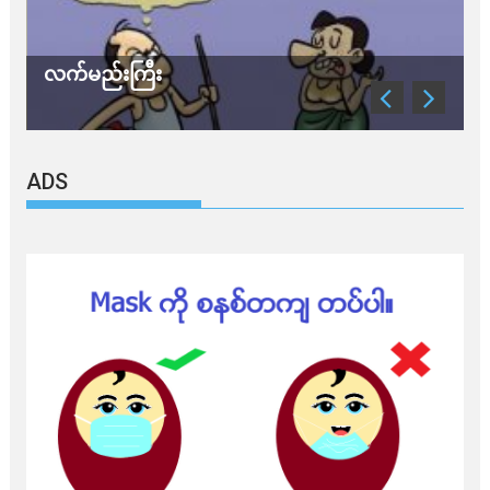
လက်မည်းကြီး
သ
ADS