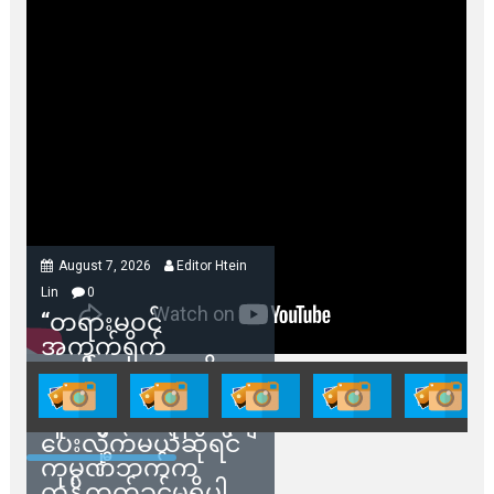
August 7, 2026
Editor Htein
Lin
0
“တရားမဝင်
အကွက်ရိုက်
ရောင်းချမှုတွေကို
သက်ဆိုင်ရာတာဝန်ရှိ
သူတွေက ဂရန်တွေချ
ပေးလိုက်မယ်ဆိုရင်
ကုမ္ပဏီဘက်က
ကန့်ကွက်ခွင့်မရှိပါ