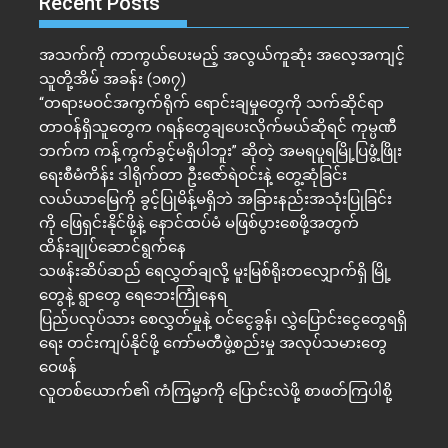
Recent Posts
အသက်ကို ကာကွယ်ပေးမည့် အလွယ်ကူဆုံး အလေ့အကျင့်
သူတို့အိမ် အခန်း (၁၈၇)
“တရားမဝင်အကွက်ရိုက် ရောင်းချမှုတွေကို သက်ဆိုင်ရာ
တာဝန်ရှိသူတွေက ဂရန်တွေချပေးလိုက်မယ်ဆိုရင် ကုမ္ပဏီ
ဘက်က ကန့်ကွက်ခွင့်မရှိပါဘူး” ဆိုတဲ့ အမရပူရမြို့ပြဖွံ့ဖြိုး
ရေးစီမံကိန်း ဒါရိုက်တာ ဦးဇော်ရဲဝင်းနဲ့ တွေ့ဆုံခြင်း
လယ်ယာမြေကို ခွင့်ပြုမိန့်မရှိဘဲ အခြားနည်းအသုံးပြုခြင်း
ကို ဖြေရှင်းနိုင်ဖို့နဲ့ နောင်ထပ်မံ မဖြစ်ပွားစေဖို့အတွက်
ထိန်းချုပ်ဆောင်ရွက်နေ
သဖန်းဆိပ်ဆည် ရေလွှတ်ချလို့ မူးမြစ်ရိုးတလျှောက်ရှိ မြို့
တွေနဲ့ ရွာတွေ ရေဘေးကြုံနေရ
ပြည်ပလုပ်သား စေလွှတ်မှုနဲ့ ဝင်ငွေခွန်၊ လွှဲပြောင်းငွေတွေရရှိ
ရေး တင်းကျပ်နိုင်ဖို့ ကော်မတီဖွဲ့စည်းမှု အလုပ်သမားတွေ
ဝေဖန်
လူတစ်ယောက်၏ ကံကြမ္မာကို ပြောင်းလဲဖို့ စာဖတ်ကြပါစို့