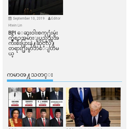
September 10, 2019
Editor
Htein Lin
BPI ​ေဆးဝါးစက္​႐ုံးမွဴး
ကိစၥအမ်ားျပည္​သူအ
က်ိဳးစီးပြားနဲ႔ဆိုင္​လို႔
တရား႐ုံးမွာဘဲေျပာမ
ယ္​
ကမာၻ႔သတင္း