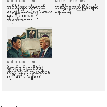
Editor Htein Lin
0
Editor Htein Lin
0
အင်ဒိုနီးရှား သို့မဟုတ်
ဗာဆိုင်းမှသည် ငြိမ်းချမ်း
အရှေ့တောင်အာရှလစ်ဘ
ရေးဆီသို့
ရယ်ဒီမိုကရေစီ ရဲ့
အမှတ်အသား
Editor Htein Lin
0
ရှီကျင့်ဖျင်၊ သုစိဒိဒ်နဲ့
ကမ္ဘာကြီးကို လှုပ်ခတ်စေ
တဲ့ “ထောင်ချောက်”