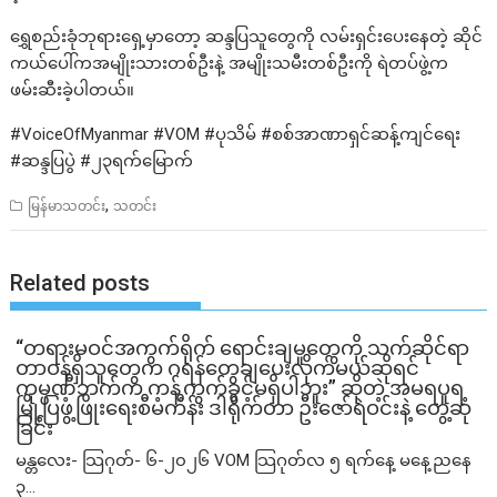
ရွှေစည်းခုံဘုရားရှေ့မှာတော့ ဆန္ဒပြသူတွေကို လမ်းရှင်းပေးနေတဲ့ ဆိုင်
ကယ်ပေါ်ကအမျိုးသားတစ်ဦးနဲ့ အမျိုးသမီးတစ်ဦးကို ရဲတပ်ဖွဲ့က
ဖမ်းဆီးခဲ့ပါတယ်။
#VoiceOfMyanmar #VOM #ပုသိမ် #စစ်အာဏာရှင်ဆန့်ကျင်ရေး
#ဆန္ဒပြပွဲ #၂၃ရက်မြောက်
,
မြန်မာသတင်း
သတင်း
Related posts
“တရားမဝင်အကွက်ရိုက် ရောင်းချမှုတွေကို သက်ဆိုင်ရာ
တာဝန်ရှိသူတွေက ဂရန်တွေချပေးလိုက်မယ်ဆိုရင်
ကုမ္ပဏီဘက်က ကန့်ကွက်ခွင့်မရှိပါဘူး” ဆိုတဲ့ အမရပူရ
မြို့ပြဖွံ့ဖြိုးရေးစီမံကိန်း ဒါရိုက်တာ ဦးဇော်ရဲဝင်းနဲ့ တွေ့ဆုံ
ခြင်း
မန္တလေး- သြဂုတ်- ၆-၂၀၂၆ VOM သြဂုတ်လ ၅ ရက်နေ့ မနေ့ညနေ
၃...