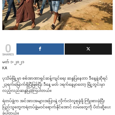
0
SHARES
မတ် ၁-၂၀၂၁
KA
ပုသိမ်မြို့မှာ စစ်အာဏာရှင်ဆန့်ကျင်ရေး ဆန္ဒပြနေတာ ဒီနေ့နဲ့ဆိုရင်
၂၃ရက်မြောက်ရှိပြီဖြစ်ပြီး ဒီနေ့ မတ် ၁ရက်နေ့မှာတော့ မြို့တွင်းမှာ
လည့်လည်ဆန္ဒပြခဲ့ကြပါတယ်။
ရဲတပ်ဖွဲ့က အင်အားအများအပြားနဲ့ လိုက်လံလူစုခွဲဖို့ ကြိုးစားခဲ့ပြီး
ပြည်သူတွေကရဲတပ်ဖွဲ့မဝင်ရောက်နိုင်အောင် လမ်းတွေကို ပိတ်ဆို့ပေး
ခဲ့ပါတယ်။