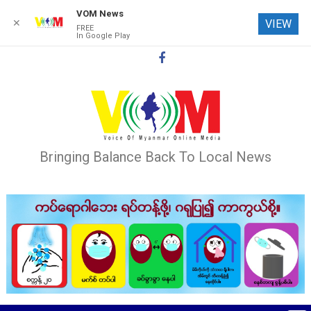
VOM News
✕
VIEW
FREE
In Google Play
Skip
to
content
Bringing Balance Back To Local News