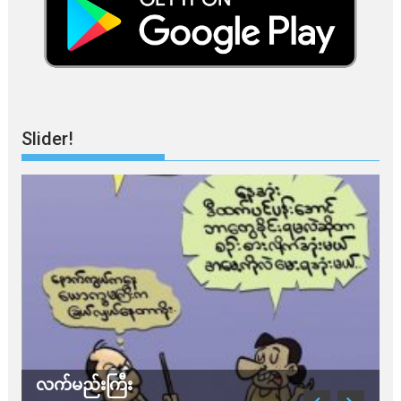
Slider!
လက်မည်းကြီး
သ