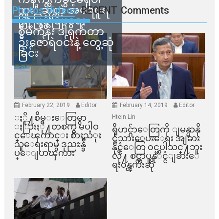
ဘူး” ဆိုတဲ့ အမရပူရ
Photos Videos
RECENT
Comments
မြို့ပြဖွံ့ဖြိုးရေး
စီမံကိန်း ဒါရိုက်တာ
ဦးဇော်ရဲဝင်းနဲ့ တွေ့ဆုံ
ခြင်း
February 22, 2019
Editor
February 14, 2019
Editor
ႏို႔စိမ္းေတြမွာ
Htein Lin
ႏြားႏို႔တစက္မွ မပါဝ
ရိုဟင္ဂ်ာေတြကို ျမန္မာနို
င္ေၾကာင္း စားသံုး
င္ငံသားေပးေရး အျခား
သူေရးရာမွ ဒုညႊန္ခ်ဳ
နိုင္ငံေတြ ၀င္မပါသင္႔ဘူး
ပ္ေျပာၾကား
လို႔ စင္ကာပူနုိင္ငံျခားေ
ရး၀န္ၾကီးဆို