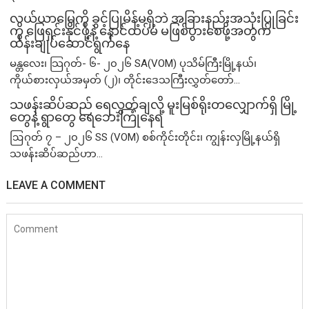
လယ်ယာမြေကို ခွင့်ပြုမိန့်မရှိဘဲ အခြားနည်းအသုံးပြုခြင်း
ကို ဖြေရှင်းနိုင်ဖို့နဲ့ နောင်ထပ်မံ မဖြစ်ပွားစေဖို့အတွက်
ထိန်းချုပ်ဆောင်ရွက်နေ
မန္တလေး၊ သြဂုတ်- ၆- ၂၀၂၆ SA(VOM) ပုသိမ်ကြီးမြို့နယ်၊
ကိုယ်စားလှယ်အမှတ် (၂)၊ တိုင်းဒေသကြီးလွှတ်တော်...
သဖန်းဆိပ်ဆည် ရေလွှတ်ချလို့ မူးမြစ်ရိုးတလျှောက်ရှိ မြို့
တွေနဲ့ ရွာတွေ ရေဘေးကြုံနေရ
ဩဂုတ် ၇ – ၂၀၂၆ SS (VOM) စစ်ကိုင်းတိုင်း၊ ကျွန်းလှမြို့နယ်ရှိ
သဖန်းဆိပ်ဆည်ဟာ...
LEAVE A COMMENT