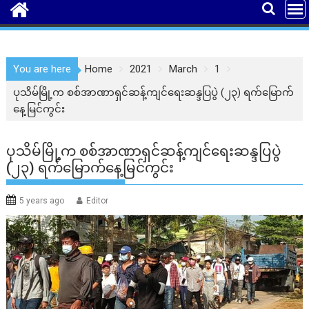
You are here
Home
2021
March
1
ပုသိမ်မြို့က စစ်အာဏာရှင်ဆန့်ကျင်ရေးဆန္ဒပြပွဲ (၂၃) ရက်မြောက်
နေ့မြင်ကွင်း
ပုသိမ်မြို့က စစ်အာဏာရှင်ဆန့်ကျင်ရေးဆန္ဒပြပွဲ
(၂၃) ရက်မြောက်နေ့မြင်ကွင်း
5 years ago
Editor