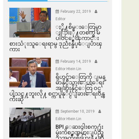
February 22, 2019
Editor
ႏို႔စိမ္းေတြမွာ
ႏြားႏို႔တစက္မွ မ
ပါဝင္ေၾကာင္း
စားသံုးသူေရးရာမွ ဒုညႊန္ခ်ဳပ္ေျပာၾ
ကား
February 14, 2019
Editor Htein Lin
ရိုဟင္ဂ်ာေတြကို ျမန္
မာနိုင္ငံသားေပးေရး
အျခားနိုင္ငံေတြ ၀င္မ
ပါသင္႔ဘူးလို႔ စင္ကာပူနုိင္ငံျခားေရး၀န္ၾ
ကီးဆို
September 10, 2019
Editor Htein Lin
BPI ​ေဆးဝါးစက္​႐ုံး
မွဴးကိစၥအမ်ားျပည္​
သူအက်ိဳးစီးပြားနဲ႔ဆို