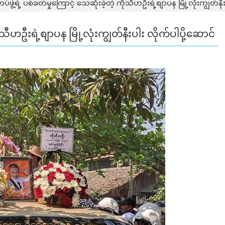
တပ်ဖွဲ့ရဲ့ ပစ်ခတ်မှုကြောင့် သေဆုံးခဲ့တဲ့ ကိုသီဟဦးရဲ့စျာပန မြို့လုံးကျွတ်နီ
ိုသီဟဦးရဲ့စျာပန မြို့လုံးကျွတ်နီးပါး လိုက်ပါပို့ဆောင်