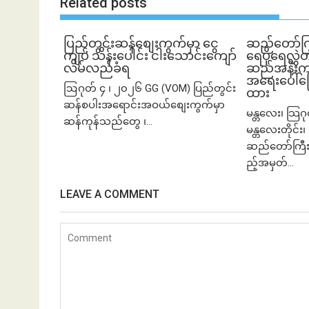
Related posts
ပြည်တွင်းဆန်စျေးကွက်မှာ ငွေ
ဆည်တော်က
ကျပ် သိန်းပေါင်း ငါး​သောင်းကျော်
ရေပိုရေလွှဲတ
လိမ်လည်ခံရ
ဆည်အနီးက က
အရေးပေါ်ပြေ
ဩဂုတ် ၄ ၊ ၂၀၂၆ GG (VOM) ပြည်တွင်း
ထား
ဆန်စပါးအရောင်းအဝယ်စျေးကွက်မှာ
မန္တလေး၊ သြဂ
ဆန်ကုန်သည်တွေ ၊...
မန္တလေးတိုင်း၊ 
ဆည်တော်ကြီး
ည့်အမှတ်...
LEAVE A COMMENT