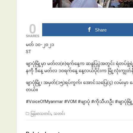
0
ဘဏ်နဲ့အကြွေး
Share
SHARES
မတ် ၁၀-၂၀၂၁
ST
ဖျာပုံမြို့မှာ မတ်လ(၈)ရက်နေ့က ဆန္ဒပြပွဲအတွင်း ရဲတပ်ဖွဲ့ရ
နကို ဒီနေ့ မတ်လ ၁၀ရက်နေ့ နေ့လယ်ပိုင်းက မြို့လုံးကျွတ်
ဖျာပုံမြို့၊ အမှတ်(၁၅)ရပ်ကွက်၊ အောင်သပြေ(၄) လမ်းမှာ နေ
တယ်။
#VoiceOfMyanmar #VOM #ဖျာပုံ #ကိုသီဟဦး #ဖျာပုံမြိ
,
မြန်မာသတင်း
သတင်း