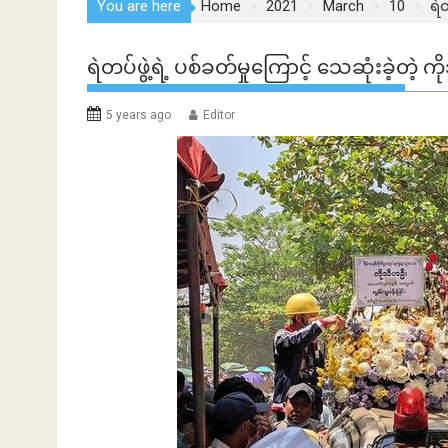
You are here
Home
2021
March
10
ရဲ
ရဲတပ်ဖွဲ့ရဲ့ ပစ်ခတ်မှုကြောင့် သေဆုံးခဲ့တဲ့ က
5 years ago
Editor