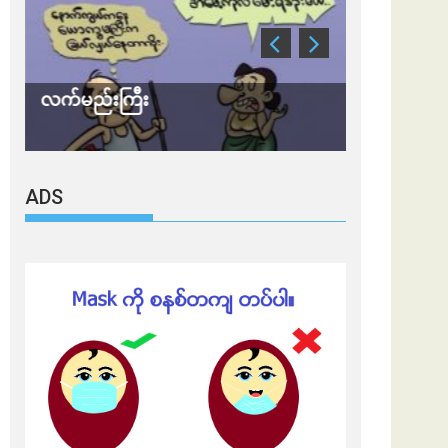
လက်မည်းကြီး
သတိ အိုမီခရ
ADS