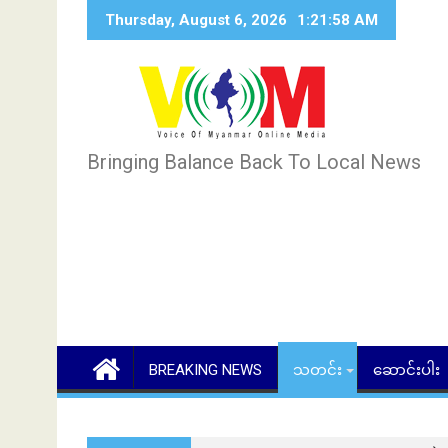
Skip
Thursday, August 6, 2026
1:22:00 AM
to
content
Bringing Balance Back To Local News
BREAKING NEWS
သတင်း
ဆောင်းပါး