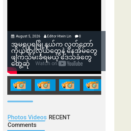
August 5, 2026
Editor Htein Lin
0
အမရပူရမြို့နယ်က လွှတ်တော်
ကိုယ်စားလှယ်တွေနဲ့ နေအိမ်တွေ
ဖျက်သိမ်းခံရမယ့် ဒေသခံတွေ
တွေ့ဆုံ
Photos Videos
RECENT
Comments