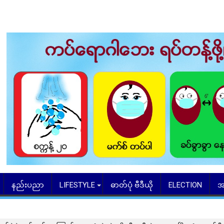
နည်းပညာ
LIFESTYLE
ဓာတ်ပုံ ဗီဒီယို
ELECTION
အ