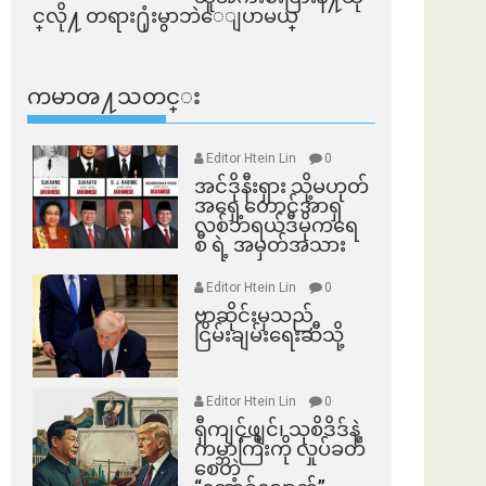
င္​လို႔ တရား႐ုံးမွာဘဲေျပာမယ္​
ကမာၻ႔သတင္း
Editor Htein Lin
0
အင်ဒိုနီးရှား သို့မဟုတ်
အရှေ့တောင်အာရှ
လစ်ဘရယ်ဒီမိုကရေ
စီ ရဲ့ အမှတ်အသား
Editor Htein Lin
0
ဗာဆိုင်းမှသည်
ငြိမ်းချမ်းရေးဆီသို့
Editor Htein Lin
0
ရှီကျင့်ဖျင်၊ သုစိဒိဒ်နဲ့
ကမ္ဘာကြီးကို လှုပ်ခတ်
စေတဲ့