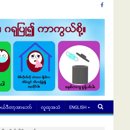
ယ်ဒီတာ့အာဘော်
လူထုအသံ
ENGLISH