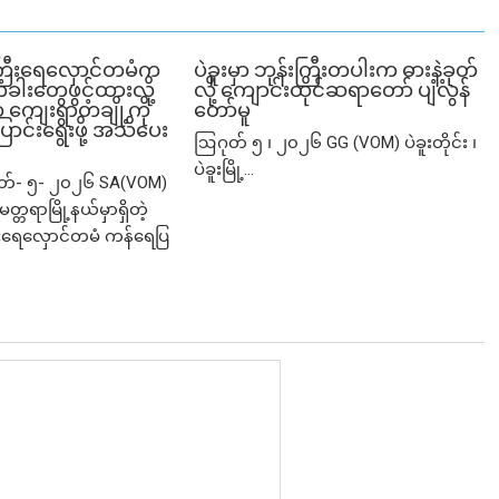
ြီးရေလှောင်တမံက
ပဲခူးမှာ ဘုန်းကြီးတပါးက ဓားနဲ့ခုတ်
ံခါးတွေဖွင့်ထားလို့
လို့ ကျောင်းထိုင်ဆရာတော် ပျံလွန်
ျေးရွာတချို့ကို
တော်မူ
ာင်းရွေးဖို့ အသိပေး
ဩဂုတ် ၅ ၊ ၂၀၂၆ GG (VOM) ပဲခူးတိုင်း ၊
ပဲခူးမြို့...
ုတ်- ၅- ၂၀၂၆ SA(VOM)
မတ္တရာမြို့နယ်မှာရှိတဲ့
ရေလှောင်တမံ ကန်ရေပြ