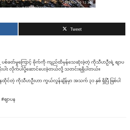
ဘာလျှော့မလဲ
Tweet
ဲ့ ပစ်ခတ်မှုကြောင့် ဗိုက်ကို ကျည်ထိမှန်သေဆုံးခဲ့တဲ့ ကိုသီဟဦးရဲ့ စျာပ
နီးပါး လိုက်ပါပို့ဆောင်ပေးခဲ့တယ်လို့ သတင်းရရှိပါတယ်။
ထိုင်တဲ့ ကိုသီဟဦးဟာ ကွယ်လွန်ချိန်မှာ အသက် ၃၁ နှစ် ရှိပြီ ဖြစ်ပါ
ု့ #ဈာပန