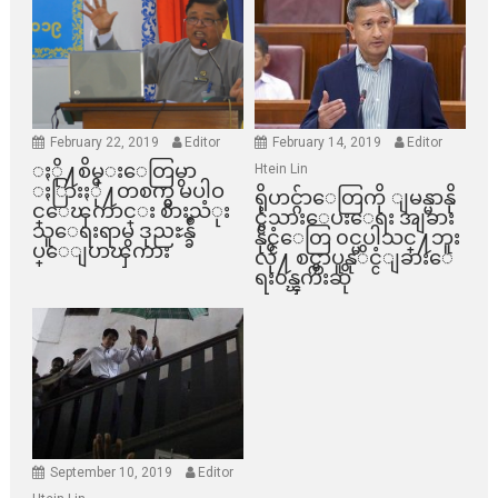
February 22, 2019
Editor
February 14, 2019
Editor
ႏို႔စိမ္းေတြမွာ
Htein Lin
ႏြားႏို႔တစက္မွ မပါဝ
ရိုဟင္ဂ်ာေတြကို ျမန္မာနို
င္ေၾကာင္း စားသံုး
င္ငံသားေပးေရး အျခား
သူေရးရာမွ ဒုညႊန္ခ်ဳ
နိုင္ငံေတြ ၀င္မပါသင္႔ဘူး
ပ္ေျပာၾကား
လို႔ စင္ကာပူနုိင္ငံျခားေ
ရး၀န္ၾကီးဆို
September 10, 2019
Editor