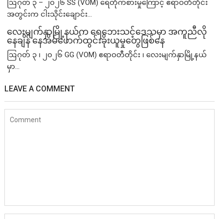
ဩဂုတ် ၃ – ၂၀၂၆ SS (VOM) ရေတိုက်စားမှုကြောင့် ဧရာဝတီတိုင်း
အတွင်းက ငါးသိုင်းချောင်း...
လေးမျက်နှာမြို့နယ်က ရေဘေးသင့်ဒေသမှာ အကူညီလို​
နေချိန် နေအိမ်ဖောက်ထွင်းခိုးယူမှုတွေဖြစ်​နေ
ဩဂုတ် ၃ ၊ ၂၀၂၆ GG (VOM) ဧရာဝတီတိုင်း ၊ လေးမျက်နှာမြို့နယ်
မှာ...
LEAVE A COMMENT