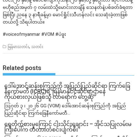
လင်း(၂၀ နှစ်)နဲ့‌ မောင်ကျော်ကိုသိန်း(၂၀ နှစ်)တို့ နှစ်ဦးဟာ ဆိုင်ကယ်နဲ့
ဗဟိုစည်အမှတ် ၇ လမ်းထဲသို့မောင်းလာချိန် သေနတ်နဲ့ပစ်ခတ်ခံရတာ
ဖြစ်ပြီး ညနေ ၃ နာရီခန့်မှာ မောင်ရှိုင်းသီဟန်လင်း သေဆုံးခဲ့တာဖြစ်
တယ်လို့ သိရပါတယ်။
#voiceofmyanmar #VOM #ပဲခူး
,
မြန်မာသတင်း
သတင်း
Related posts
ဒေါ်အောင်ဆန်းစုကြည်ကို အပြည်ပြည်ဆိုင်ရာ ကြက်ခြေ
နီကော်မတီ (ICRC)ရဲ့ မြန်မာနိုင်ငံဆိုင်ရာဌာ‌နေ
ကိုယ်စားလှယ်ဖြစ်သူ လာရောက် တွေ့ဆုံ
ဩဂုတ် ၃ ၊ ၂၀၂၆ GG (VOM) ဒေါ်အောင်ဆန်းစုကြည်ကို အပြည်
ပြည်ဆိုင်ရာ ကြက်ခြေနီကော်မတီ...
ရေတိုက်စားမှုကြောင့် ငါးသိုင်းချောင်း – အိုင်သပြုလမ်းမ
ကြီးပေါ်က တံတားတစင်းပျက်စီး