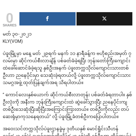
0
SHARES
မတ် ၃၀-၂၀၂၁
KLY(VOM)
ပဲခူးမြို့မှာ မနေ့ မတ် ၂၉ရက် မနက် ၁၁ နာရီခန့်က ဗဟိုစည်၊အမှတ် ၇
လမ်းမှာ ဆိုင်ကယ်စီးလာချိန် ပစ်ခတ်ခံခဲ့ရပြီး ဘုန်းတော်ကြီးကျောင်း
ထဲခေါ်ဆောင်ခံခဲ့ရသူ နှစ်ဦးအနက် ပဲခူးတက္ကသိုလ်ကျောင်းသားတစ်
ဦးဟာ ညနေပိုင်းမှာ သေဆုံးခဲ့ရတယ်လို့ ပဲခူးတက္ကသိုလ်ကျောင်းသား
သမဂ္ဂအဖွဲ့ ထုတ်ပြန်ချက်အရ သိရပါတယ်။
” ကောင်လေးနှစ်ယောက် ဆိုင်ကယ်စီးလာတုန်း ပစ်ခတ်ခံရတာပါ။ နှစ်
ဦးလုံးကို အနီးက ဘုန်းကြီးကျောင်းထဲ ဆွဲခေါ်သွားပြီး ညနေပိုင်းကျ
တစ်ဦးသေဆုံးပြီးဆိုပြီးအကြောင်းကြားတယ်။ တစ်ဦးကိုလည်း တပ်
ဆေးရုံမှာကုသနေရတယ်” လို့ ပဲခူးမြို့ခံတစ်ဦးကပြောပါတယ်။
အဝေးသင်တက္ကသိုလ်ပဲခူးဌာနခွဲမှ ဒုတိယနှစ် မောင်ရှိုင်းသီဟန်