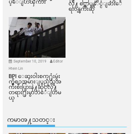
ပ္ေျပာၾကား
လို႔ စင္ကာပူနုိင္ငံျခားေ
ရး၀န္ၾကီးဆို
September 10, 2019
Editor
Htein Lin
BPI ​ေဆးဝါးစက္​႐ုံးမွဴး
ကိစၥအမ်ားျပည္​သူအ
က်ိဳးစီးပြားနဲ႔ဆိုင္​လို႔
တရား႐ုံးမွာဘဲေျပာမ
ယ္​
ကမာၻ႔သတင္း