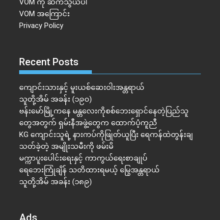
VOM ကို ဆက်သွယ်ပါ
VOM အကြောင်း
Privacy Policy
Recent Posts
ကျောင်းသားနှင့် မူးယစ်ဆေးဝါးအန္တရာယ်
သူတို့အိမ် အခန်း (၁၉၀)
ဗန်းမော်မြို့ကနေ မန္တလေးကိုစစ်ဘေးရှောင်နေတဲ့ပြည်သူ
တွေအတွက် ရှမ်းနီအဖွဲ့တွေက ထောက်ပံ့ကူညီ
KG ကျောင်းသူရဲ့ နားကပ်ကိုဖြုတ်ယူပြီး ရေကန်ထဲတွန်းချ
သတ်ခဲ့တဲ့ အမျိုးသမီးကို ဖမ်းမိ
မက္ကာပူးပေါင်းရေးနှင့် ကာကွယ်ရေးစာချုပ်
ရေဘေးကြုံချိန် သတိထားရမယ့် မြွေအန္တရာယ်
သူတို့အိမ် အခန်း (၁၈၉)
Ads