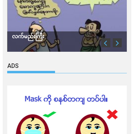
လက်မည်းကြီး
သ
ADS