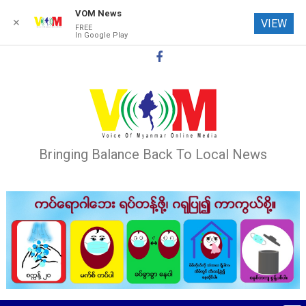
VOM News
✕
VIEW
FREE
In Google Play
Skip
to
content
Bringing Balance Back To Local News