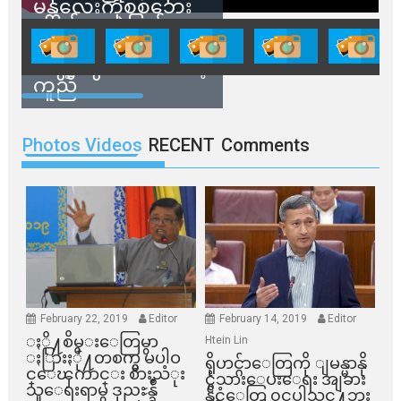
မန္တလေးကိုစစ်ဘေး
ရှောင်နေတဲ့ပြည်သူ
တွေအတွက် ရှမ်းနီ
အဖွဲ့တွေက ထောက်ပံ့
ကူညီ
Photos Videos
RECENT
Comments
February 22, 2019
Editor
February 14, 2019
Editor
ႏို႔စိမ္းေတြမွာ
Htein Lin
ႏြားႏို႔တစက္မွ မပါဝ
ရိုဟင္ဂ်ာေတြကို ျမန္မာနို
င္ေၾကာင္း စားသံုး
င္ငံသားေပးေရး အျခား
သူေရးရာမွ ဒုညႊန္ခ်ဳ
နိုင္ငံေတြ ၀င္မပါသင္႔ဘူး