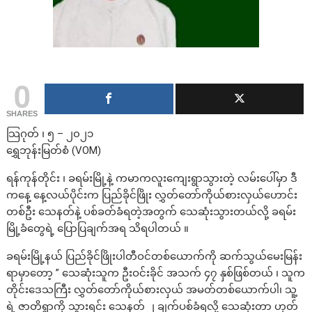
0
SHARES
သြဂုတ် ၊ ၅ – ၂၀၂၁
ရွှေဘုန်းမြတ်စံ (VOM)
ရန်ကုန်တိုင်း ၊ ခရမ်းမြို့နဲ့ ကမာကလူးကျေးရွာသွားတဲ့ လမ်းပေါ်မှာ ဒီ
ကနေ့ နေ့လယ်ပိုင်းက ပြည်ခိုင်ဖြိုး လွှတ်တော်ကိုယ်စားလှယ်ဟောင်း
တစ်ဦး သေနတ်နဲ့ ပစ်ခတ်ခံရတဲ့အတွက် သေဆုံးသွားတယ်လို့ ခရမ်း
မြို့ခံတွေရဲ့ ပြောပြချက်အရ သိရပါတယ် ။
ခရမ်းမြို့နယ် ပြည်ခိုင်ဖြိုးပါတီဝင်တစ်ယောက်ကို ဆက်သွယ်မေးမြန်း
ရာမှာတော့ ” သေဆုံးသူက ဦးဝင်းခိုင် အသက် ၄၇ နှစ်ဖြစ်တယ် ၊ သူက
တိုင်းဒေသကြီး လွှတ်တော်ကိုယ်စားလှယ် အမတ်တစ်ယောက်ပါ၊ သူ့
ရဲ့ ဇာတိရွာကို သွားရင်း သေနတ် ၂ ချက်ပစ်ခံရလို့ သေဆုံးတာ ဟုတ်