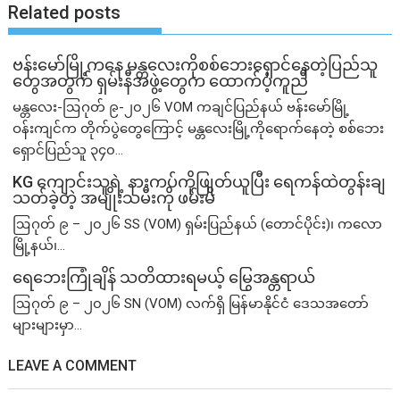
Related posts
ဗန်းမော်မြို့ကနေ မန္တလေးကိုစစ်ဘေးရှောင်နေတဲ့ပြည်သူ
တွေအတွက် ရှမ်းနီအဖွဲ့တွေက ထောက်ပံ့ကူညီ
မန္တလေး-ဩဂုတ် ၉-၂၀၂၆ VOM ကချင်ပြည်နယ် ဗန်းမော်မြို့
ဝန်းကျင်က တိုက်ပွဲတွေကြောင့် မန္တလေးမြို့ကိုရောက်နေတဲ့ စစ်ဘေး
ရှောင်ပြည်သူ ၃၄၀...
KG ကျောင်းသူရဲ့ နားကပ်ကိုဖြုတ်ယူပြီး ရေကန်ထဲတွန်းချ
သတ်ခဲ့တဲ့ အမျိုးသမီးကို ဖမ်းမိ
ဩဂုတ် ၉ – ၂၀၂၆ SS (VOM) ရှမ်းပြည်နယ် (တောင်ပိုင်း)၊ ကလော
မြို့နယ်၊...
ရေဘေးကြုံချိန် သတိထားရမယ့် မြွေအန္တရာယ်
ဩဂုတ် ၉ – ၂၀၂၆ SN (VOM) လက်ရှိ မြန်မာနိုင်ငံ ဒေသအတော်
များများမှာ...
LEAVE A COMMENT