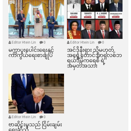
Editor Htein Lin
0
Editor Htein Lin
0
မက္ကာပူးပေါင်းရေးနှင့်
အင်ဒိုနီးရှား သို့မဟုတ်
ကာကွယ်ရေးစာချုပ်
အရှေ့တောင်အာရှလစ်ဘ
ရယ်ဒီမိုကရေစီ ရဲ့
အမှတ်အသား
Editor Htein Lin
0
ဗာဆိုင်းမှသည် ငြိမ်းချမ်း
ရေးဆီသို့