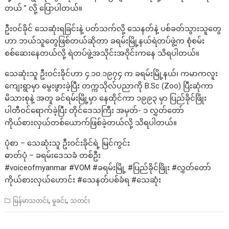
တယ် ” လို့ ပြောပါတယ်။
ဦးဝင်ခိုင် သေဆုံးရခြင်းနဲ့ ပတ်သက်လို့ သေနတ်နဲ့ ပစ်ခတ်သွားသူတွေ
ဟာ ဘယ်သူတွေဖြစ်တယ်ဆိုတာ ခရမ်းမြို့နယ်ရဲတပ်ဖွဲ့က စုံစမ်း
စစ်ဆေးနေတယ်လို့ ရဲတပ်ဖွဲ့အသိုင်းအဝိုင်းကနေ သိရပါတယ်။
သေဆုံးသူ ဦးဝင်းခိုင်ဟာ ၄.၁၀.၁၉၇၄ က ခရမ်းမြို့နယ်၊ ကမာကလူး
ကျေးရွာမှာ မွေးဖွားခဲ့ပြီး တက္ကသိုလ်ပညာကို B.Sc (Zoo) ပြီးဆုံကာ
မိသားစုနဲ့ အတူ ခင်ရမ်းမြို့မှာ နေထိုင်ကာ ၁၉၉၃ မှာ ပြည်ခိုင်ဖြိုး
ပါတီဝင်ရောက်ခဲ့ပြီး တိုင်ဒေသကြီး အမှတ်- ၁ လွှတ်တော်
ကိုယ်စားလှယ်တစ်ယောက်ဖြစ်ခဲ့တယ်လို့ သိရပါတယ်။
ပုံစာ – သေဆုံးသူ ဦးဝင်းခိုင်ရဲ့ မြင်ကွင်း
ဓာတ်ပုံ – ခရမ်းဒေသခံ တစ်ဦး
#voiceofmyanmar #VOM #ခရမ်းမြို့ #ပြည်ခိုင်ဖြိုး #လွှတ်တော်
ကိုယ်စားလှယ်ဟောင်း #သေနတ်ပစ်ခံရ #သေဆုံး
,
,
မြန်မာသတင်း
မှုခင်း
သတင်း