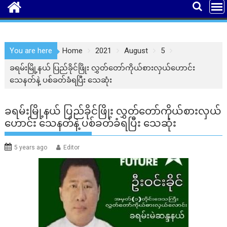
You are here
Home
2021
August
5
ခရမ်းမြို့နယ် ပြည်ခိုင်ဖြိုး လွှတ်တော်ကိုယ်စားလှယ်ဟောင်း
သေနတ်နဲ့ ပစ်ခတ်ခံရပြီး သေဆုံး
ခရမ်းမြို့နယ် ပြည်ခိုင်ဖြိုး လွှတ်တော်ကိုယ်စားလှယ်
ဟောင်း သေနတ်နဲ့ ပစ်ခတ်ခံရပြီး သေဆုံး
5 years ago
Editor