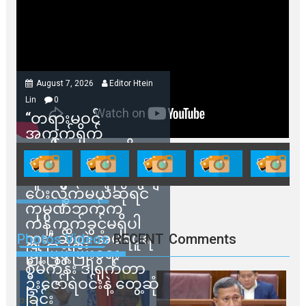
August 7, 2026
Editor Htein
Lin
0
“တရားမဝင်
အကွက်ရိုက်
ရောင်းချမှုတွေကို
သက်ဆိုင်ရာတာဝန်ရှိ
သူတွေက ဂရန်တွေချ
ပေးလိုက်မယ်ဆိုရင်
ကုမ္ပဏီဘက်က
ကန့်ကွက်ခွင့်မရှိပါ
ဘူး” ဆိုတဲ့ အမရပူရ
Photos Videos
RECENT
Comments
မြို့ပြဖွံ့ဖြိုးရေး
စီမံကိန်း ဒါရိုက်တာ
ဦးဇော်ရဲဝင်းနဲ့ တွေ့ဆုံ
ခြင်း