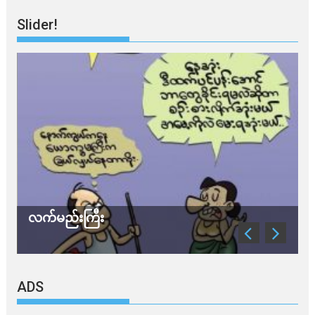
Slider!
လက်မည်းကြီး
သ
ADS