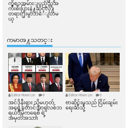
ကိစၥအမ်ားျပည္​သူအ
က်ိဳးစီးပြားနဲ႔ဆိုင္​လို႔
တရား႐ုံးမွာဘဲေျပာမ
ယ္​
ကမာၻ႔သတင္း
Editor Htein Lin
0
Editor Htein Lin
0
အင်ဒိုနီးရှား သို့မဟုတ်
ဗာဆိုင်းမှသည် ငြိမ်းချမ်း
အရှေ့တောင်အာရှလစ်ဘ
ရေးဆီသို့
ရယ်ဒီမိုကရေစီ ရဲ့
အမှတ်အသား