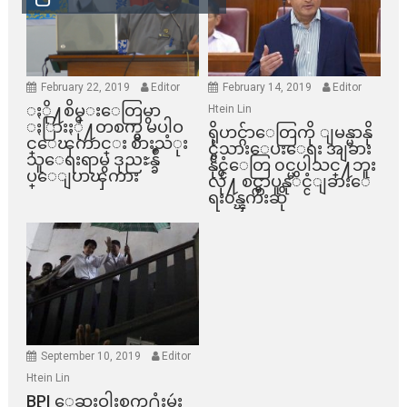
February 22, 2019
Editor
February 14, 2019
Editor
ႏို႔စိမ္းေတြမွာ
Htein Lin
ႏြားႏို႔တစက္မွ မပါဝ
ရိုဟင္ဂ်ာေတြကို ျမန္မာနို
င္ေၾကာင္း စားသံုး
င္ငံသားေပးေရး အျခား
သူေရးရာမွ ဒုညႊန္ခ်ဳ
နိုင္ငံေတြ ၀င္မပါသင္႔ဘူး
ပ္ေျပာၾကား
လို႔ စင္ကာပူနုိင္ငံျခားေ
ရး၀န္ၾကီးဆို
September 10, 2019
Editor
Htein Lin
BPI ​ေဆးဝါးစက္​႐ုံးမွဴး