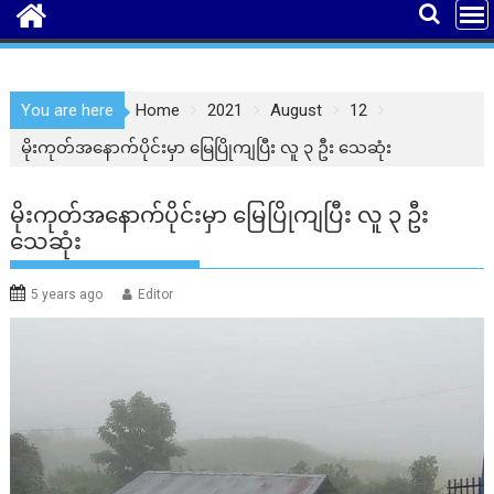
You are here
Home
2021
August
12
မိုးကုတ်အနောက်ပိုင်းမှာ မြေပြိုကျပြီး လူ ၃ ဦး သေဆုံး
မိုးကုတ်အနောက်ပိုင်းမှာ မြေပြိုကျပြီး လူ ၃ ဦး
သေဆုံး
5 years ago
Editor