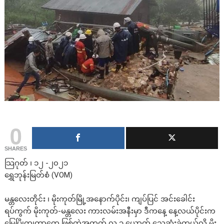
0
SHARES
သြဂုတ် ၊ ၁၂ -၂၀၂၁
ရွှေဘုန်းမြတ်စံ (VOM)
မန္တလေးတိုင်း ၊ မိုးကုတ်မြို့အနောက်ပိုင်း၊ ကျပ်ပြင် အင်းခေါင်း
ရပ်ကွက် မိုးကုတ်-မန္တလေး ကားလမ်းအနီးမှာ ဒီကနေ့ နေ့လယ်ပိုင်းက
မြေပြိုကျတာတွေ ဖြစ်တဲ့အတွက် လူ ၃ ယောက် သေဆုံးခဲ့တယ်လို့ မိုး