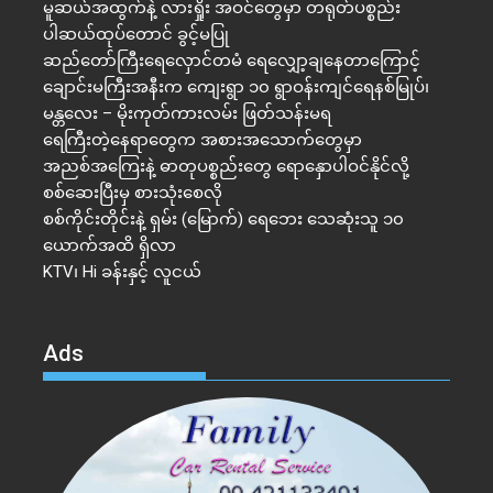
မူဆယ်အထွက်နဲ့ လားရှိုး အဝင်တွေမှာ တရုတ်ပစ္စည်း
ပါဆယ်ထုပ်တောင် ခွင့်မပြု
ဆည်တော်ကြီးရေလှောင်တမံ ရေလျှော့ချနေတာကြောင့်
ချောင်းမကြီးအနီးက ကျေးရွာ ၁၀ ရွာဝန်းကျင်ရေနစ်မြုပ်၊
မန္တလေး – မိုးကုတ်ကားလမ်း ဖြတ်သန်းမရ
ရေကြီးတဲ့​နေရာ​တွေက အစားအသောက်တွေမှာ
အညစ်အကြေးနဲ့ ဓာတုပစ္စည်းတွေ ရောနှောပါဝင်နိုင်လို့
စစ်ဆေးပြီးမှ စားသုံးစေလို
စစ်ကိုင်းတိုင်းနဲ့ ရှမ်း (မြောက်) ရေဘေး သေဆုံးသူ ၁၀
ယောက်အထိ ရှိလာ
KTV၊ Hi ခန်းနှင့် လူငယ်
Ads