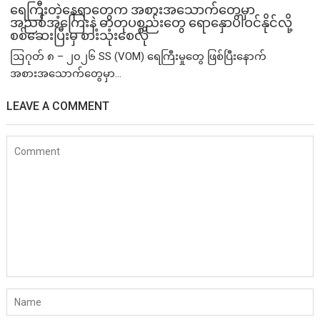
ရေကြီးတဲ့​နေရာ​တွေက အစားအသောက်တွေမှာ
အညစ်အကြေးနဲ့ ဓာတုပစ္စည်းတွေ ရောနှောပါဝင်နိုင်လို့
စစ်ဆေးပြီးမှ စားသုံးစေလို
ဩဂုတ် ၈ – ၂၀၂၆ SS (VOM) ရေကြီးမှုတွေ ဖြစ်ပြီးနောက်
အစားအသောက်တွေမှာ...
LEAVE A COMMENT