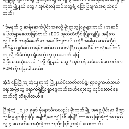
ကုတ်မြို့နယ် ထွေ / အုပ်ရုံးဝန်ထမ်းတွေရဲ့ ပြောပြချက်အရ သိရပါ
တယ်။
” ဒီမနက် ၇ နာရီနောက်ပိုင်းကစလို့ မိုးရွာသွန်းမှုများတယ် ၊ အဆင်
မပြတ်ရွာနေတာဖြစ်တယ် ၊ BOC အုတ်တံတိုင်းပြိုကျပြီး အနီးက
လျှပ်စစ် ထရမ်စဖော်မာ အပေါ်ကျတယ် ၊ အဲ့ဒီအခါမှာ ဓာတ်တိုင်၂
တိုင်နဲ့ လျှပ်စစ် ထရမ်စဖော်မာ ထပ်လဲပြီး လူနေအိမ် တလုံးပေါ်ထပ်
ကျလို့ အိမ်ထဲမှာ ရှိနေတဲ့ လူ ၃ ယောက် မြေ
ပိပြီး သေဆုံးတာပါ ” လို့ မြို့နယ် ထွေ / အုပ် ဝန်ထမ်းတစ်ယောက်က
VOM ကို ပြောပါတယ်။
အဲ့ဒီ မြေပြိုကျတဲ့နေရာကို မြို့နယ်မီးသတ်တပ်ဖွဲ့၊ ရှာဖွေကယ်ဆယ်
ရေးအဖွဲ့တွေ ရောက်ရှိပြီး ရှာဖွေကယ်ဆယ်ရေးတွေ လုပ်ဆောင်နေ
တယ်လို့ သိရပါတယ် ။
ပြီးခဲ့တဲ့ ၂၀၂၀ ခုနှစ် မိုးရာသီကလည်း မိုးကုတ်မြို့ အရှေ့ပိုင်းမှာ မိုးရွာ
သွန်းမှုများပြားပြီး ရေကြီးရေလျှံဖြစ် မြေပြိုတာတွေ ဖြစ်ခဲ့တဲ့အတွက်
လူ ၄ ယောက်သေဆုံးခဲ့တာလည်း ဖြစ်ပွားခဲ့ပါသေးတယ်။