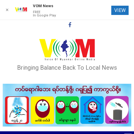
VOM News
✕
VIEW
FREE
In Google Play
Skip
to
content
Bringing Balance Back To Local News