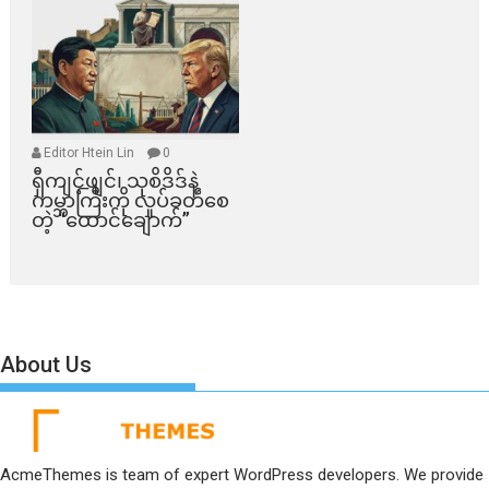
Editor Htein Lin
0
ရှီကျင့်ဖျင်၊ သုစိဒိဒ်နဲ့
ကမ္ဘာကြီးကို လှုပ်ခတ်စေ
တဲ့ “ထောင်ချောက်”
About Us
AcmeThemes is team of expert WordPress developers. We provide