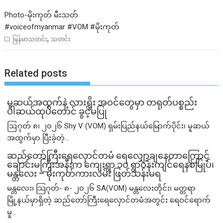
Photo-မိုးကုတ် မီးသတ်
#voiceofmyanmar
#VOM
#မိုးကုတ
,
မြန်မာသတင်း
သတင်း
Related posts
မူဆယ်အထွက်နဲ့ လားရှိုး အဝင်တွေမှာ တရုတ်ပစ္စည်း
ပါဆယ်ထုပ်တောင် ခွင့်မပြု
ဩဂုတ် ၈၊ ၂၀၂၆ Shy V (VOM) ရှမ်းပြည်နယ်မြောက်ပိုင်း၊ မူဆယ်
အထွက်မှာ ပြီးခဲ့တဲ့...
ဆည်တော်ကြီးရေလှောင်တမံ ရေလျှော့ချနေတာကြောင့်
ချောင်းမကြီးအနီးက ကျေးရွာ ၁၀ ရွာဝန်းကျင်ရေနစ်မြုပ်၊
မန္တလေး – မိုးကုတ်ကားလမ်း ဖြတ်သန်းမရ
မန္တလေး၊ သြဂုတ်- ၈- ၂၀၂၆ SA(VOM) မန္တလေးတိုင်း၊ မတ္တရာ
မြို့နယ်မှာရှိတဲ့ ဆည်တော်ကြီးရေလှောင်တမံအတွင်း ရေဝင်ရောက်
မှု...