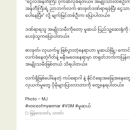
“ငွေလဲအန်တီကြီး ပိုက်ဆံလုခံရတယ်။ အမျိုးသားတစ်ဦးက ဓ
အန်တီကြီးရဲ့ ညာဘက်လက် ဓားခုတ်ဒဏ်ရာရခဲ့ပြီး ငွေသား သိ
ပေါနေပြီ။” လို့ မျက်မြင်တစ်ဦးက ပြောပါတယ်။
ဒဏ်ရာရသူ အမျိုးသမီးကိုတော့ မူဆယ် ပြည်သူ့ဆေးရုံကို ပို
ပေးခဲ့သူကပြောပါတယ်။
ဓားခုတ်၊ လုယက်မှု ဖြစ်ပွားတဲ့နေရာဟာ မူဆယ်မြို့၊ ကောင်
လက်ခံနေတဲ့ဂိတ်နဲ့ မနီးမဝေးနေရာမှာ တရုတ်ဘက်ကပြန်လာတဲ
အမျိုးသမီးဖြစ်တယ် သိရပါတယ်။
လက်ရှိဖြစ်ပေါ်နေတဲ့ ကပ်ရောဂါ နဲ့ နိုင်ငံရေးအခြေအနေတွ
လုယက်မှုတွေ ပိုမိုများပြားလာတာကို တွေ့နေရပါတယ်။
Photo – MJ
#voiceofmyanmar
#VOM
#မူဆယ
,
မြန်မာသတင်း
သတင်း