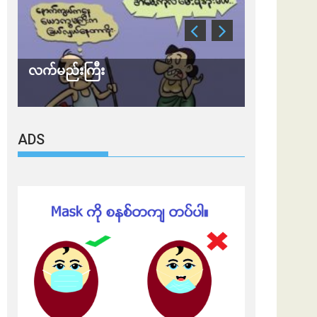
လက်မည်းကြီး
သတိ အိုမီခရ
ADS