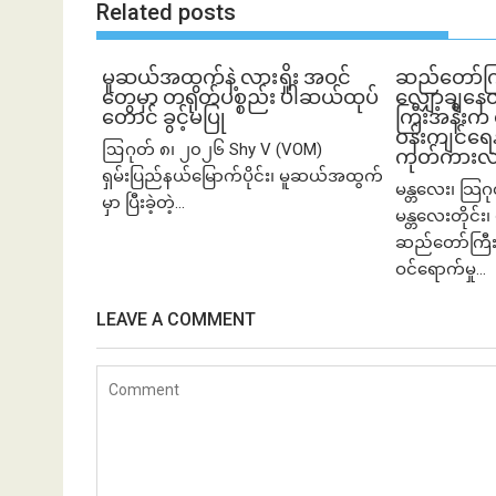
Related posts
မူဆယ်အထွက်နဲ့ လားရှိုး အဝင်
ဆည်တော်ကြ
တွေမှာ တရုတ်ပစ္စည်း ပါဆယ်ထုပ်
လျှော့ချနေ
တောင် ခွင့်မပြု
ကြီးအနီးက 
ဝန်းကျင်ရေနစ
ဩဂုတ် ၈၊ ၂၀၂၆ Shy V (VOM)
ကုတ်ကားလမ
ရှမ်းပြည်နယ်မြောက်ပိုင်း၊ မူဆယ်အထွက်
မန္တလေး၊ သြဂ
မှာ ပြီးခဲ့တဲ့...
မန္တလေးတိုင်း၊ 
ဆည်တော်ကြီး
ဝင်ရောက်မှု...
LEAVE A COMMENT