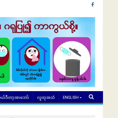
ယ်ဒီတာ့အာဘော်
လူထုအသံ
ENGLISH