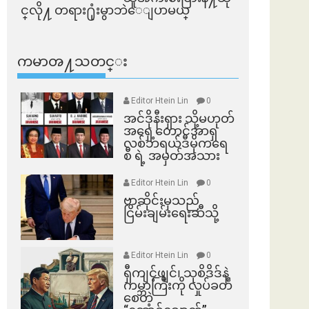
င္​လို႔ တရား႐ုံးမွာဘဲေျပာမယ္​
ကမာၻ႔သတင္း
Editor Htein Lin
0
အင်ဒိုနီးရှား သို့မဟုတ်
အရှေ့တောင်အာရှ
လစ်ဘရယ်ဒီမိုကရေ
စီ ရဲ့ အမှတ်အသား
Editor Htein Lin
0
ဗာဆိုင်းမှသည်
ငြိမ်းချမ်းရေးဆီသို့
Editor Htein Lin
0
ရှီကျင့်ဖျင်၊ သုစိဒိဒ်နဲ့
ကမ္ဘာကြီးကို လှုပ်ခတ်
စေတဲ့