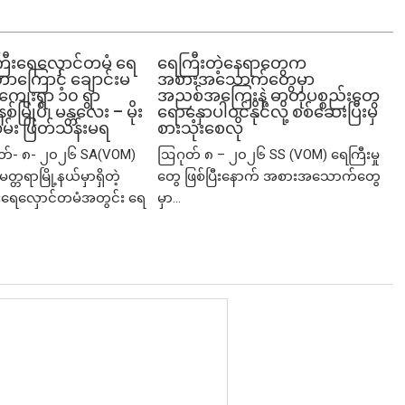
ီးရေလှောင်တမံ ရေ
ရေကြီးတဲ့​နေရာ​တွေက
တာကြောင့် ချောင်းမ
အစားအသောက်တွေမှာ
ကျေးရွာ ၁၀ ရွာ
အညစ်အကြေးနဲ့ ဓာတုပစ္စည်းတွေ
်မြုပ်၊ မန္တလေး – မိုး
ရောနှောပါဝင်နိုင်လို့ စစ်ဆေးပြီးမှ
်း ဖြတ်သန်းမရ
စားသုံးစေလို
ုတ်- ၈- ၂၀၂၆ SA(VOM)
ဩဂုတ် ၈ – ၂၀၂၆ SS (VOM) ရေကြီးမှု
မတ္တရာမြို့နယ်မှာရှိတဲ့
တွေ ဖြစ်ပြီးနောက် အစားအသောက်တွေ
ရေလှောင်တမံအတွင်း ရေ
မှာ...