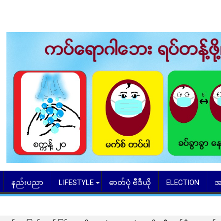
နည်းပညာ
LIFESTYLE
ဓာတ်ပုံ ဗီဒီယို
ELECTION
အ