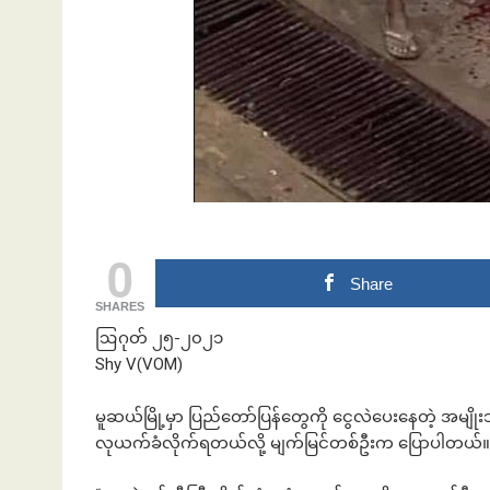
ဘဏ်နဲ့အကြွေး
0
Share
SHARES
ဩဂုတ် ၂၅-၂၀၂၁
Shy V(VOM)
မူဆယ်မြို့မှာ ပြည်တော်ပြန်တွေကို ငွေလဲပေးနေတဲ့ အမျိုး
လုယက်ခံလိုက်ရတယ်လို့ မျက်မြင်တစ်ဦးက ပြောပါတယ်။