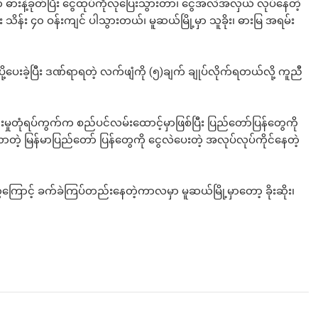
ားနဲ့ခုတ်ပြီး ငွေထုပ်ကိုလုပြေးသွားတာ၊ ငွေအလဲအလှယ် လုပ်နေတဲ့
န်း ၄၀ ဝန်းကျင် ပါသွားတယ်၊ မူဆယ်မြို့မှာ သူခိုး၊ ဓားမြ အရမ်း
့‌ပေးခဲ့ပြီး ဒဏ်ရာရတဲ့ လက်ဖျံကို (၅)ချက် ချုပ်လိုက်ရတယ်လို့ ကူညီ
းမှုတုံရပ်ကွက်က စည်ပင်လမ်းထောင့်မှာဖြစ်ပြီး ပြည်တော်ပြန်‌တွေကို
့ မြန်မာပြည်တော် ပြန်တွေကို ငွေလဲ‌ပေးတဲ့ အလုပ်လုပ်ကိုင်နေတဲ့
ေကြောင့် ခက်ခဲကြပ်တည်းနေတဲ့ကာလမှာ မူဆယ်မြို့မှာတော့ ခိုးဆိုး၊