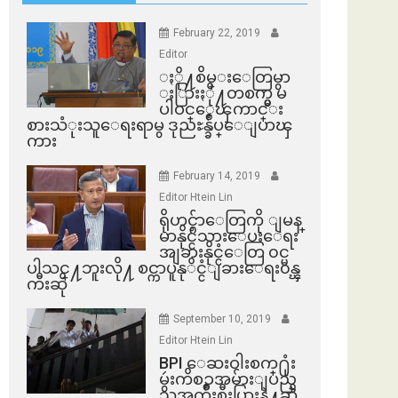
February 22, 2019
Editor
ႏို႔စိမ္းေတြမွာ
ႏြားႏို႔တစက္မွ မ
ပါဝင္ေၾကာင္း
စားသံုးသူေရးရာမွ ဒုညႊန္ခ်ဳပ္ေျပာၾ
ကား
February 14, 2019
Editor Htein Lin
ရိုဟင္ဂ်ာေတြကို ျမန္
မာနိုင္ငံသားေပးေရး
အျခားနိုင္ငံေတြ ၀င္မ
ပါသင္႔ဘူးလို႔ စင္ကာပူနုိင္ငံျခားေရး၀န္ၾ
ကီးဆို
September 10, 2019
Editor Htein Lin
BPI ​ေဆးဝါးစက္​႐ုံး
မွဴးကိစၥအမ်ားျပည္​
သူအက်ိဳးစီးပြားနဲ႔ဆို