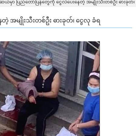
ူဆယ်မှာ ပြည်တော်ပြန်တွေကို ငွေလဲပေးနေတဲ့ အမျိုးသီးတစ်ဦး ဓားခုတ်၊ 
ဲ့ အမျိုးသီးတစ်ဦး ဓားခုတ်၊ ငွေလု ခံရ