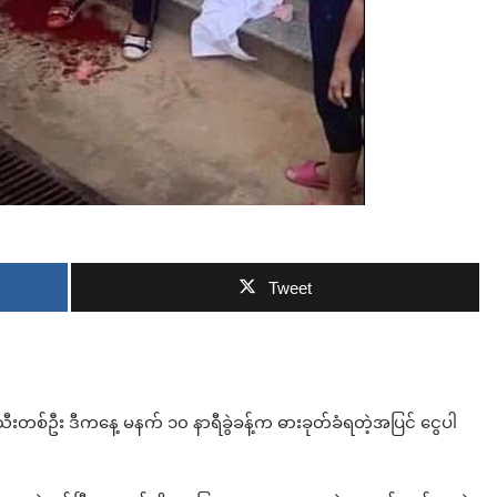
ဘာလျှော့မလဲ
Tweet
သီးတစ်ဦး ဒီကနေ့ မနက် ၁၀ နာရီခွဲခန့်က ဓားခုတ်ခံရတဲ့အပြင် ငွေပါ