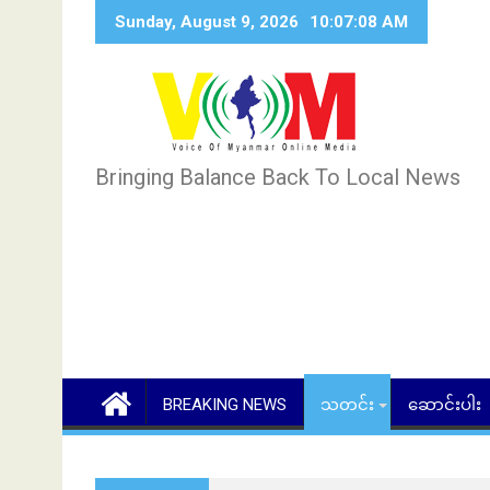
Skip
Sunday, August 9, 2026
10:07:09 AM
to
content
Bringing Balance Back To Local News
BREAKING NEWS
သတင်း
ဆောင်းပါး