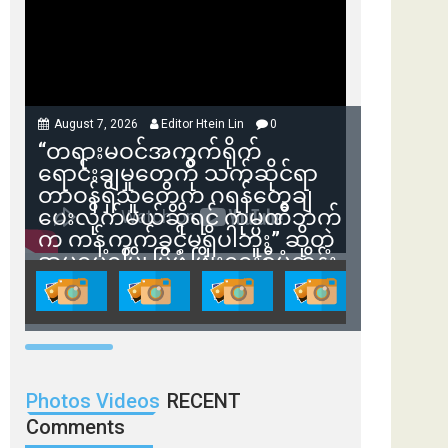
August 7, 2026
Editor Htein Lin
0
“တရားမဝင်အကွက်ရိုက်
ရောင်းချမှုတွေကို သက်ဆိုင်ရာ
တာဝန်ရှိသူတွေက ဂရန်တွေချ
ပေးလိုက်မယ်ဆိုရင် ကုမ္ပဏီဘက်
က ကန့်ကွက်ခွင့်မရှိပါဘူး” ဆိုတဲ့
အမရပူရမြို့ပြဖွံ့ဖြိုးရေးစီမံကိန်း
ဒါရိုက်တာ ဦးဇော်ရဲဝင်းနဲ့ တွေ့ဆုံ
ခြင်း
Photos Videos
RECENT
Comments