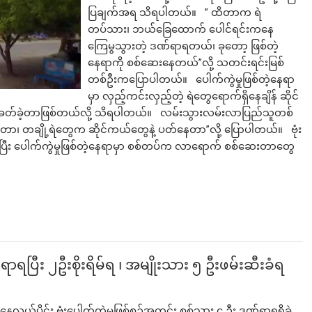
ပြချက်အရ သိရပါတယ်။ ” ထိတာက ရဲ
တပ်သား၊ ဘယ်ခြေထောက် ပေါင်ရင်းကနေ
ကြေမွသွားတဲ့ ဒဏ်ရာရတယ်၊ ခုတော့ ဖြစ်တဲ့
နေရာကို စစ်ဆေးနေတယ်”လို့ သတင်းရင်းမြစ်
တစ်ဦးကပြောပါတယ်။ ပေါက်ကွဲမှုဖြစ်တဲ့နေရာ
မှာ လှည့်ကင်းလှည့်တဲ့ ရဲတွေရောက်ရှိနေချိန် ဆိုင်
စ်ခတ်ခဲ့တာဖြစ်တယ်လို့ သိရပါတယ်။ လမ်းသွားလမ်းလာပြည်သူတစ်
ာ၊ တချို့ရဲတွေက ဆိုင်ကယ်တွေနဲ့ ပတ်နေတာ”လို့ ပြောပါတယ်။ ဗုံး
ရပြီး ပေါက်ကွဲမှုဖြစ်တဲ့နေရာမှာ စစ်တပ်က လာရောက် စစ်ဆေးတာတွေ
်ရာရပြီး ၂ဦးစိုးရိမ်ရ ၊ အမျိုးသား ၅ ဦးဖမ်းဆီးခံရ
်ပိုင်း ဗုံးပေါက်ကွဲမှုဖြစ်စဉ်အတွင်း စစ်သား ၄ ဦး ဒဏ်ရာရရှိခဲ့