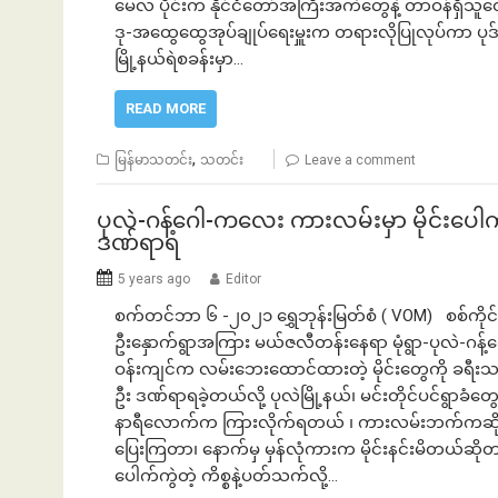
မေလ ပိုင်းက နိုင်ငံတော်အကြီးအကဲတွေနဲ့ တာဝန်ရှိသူတွ
ဒု-အထွေထွေအုပ်ချုပ်ရေးမှူးက တရားလိုပြုလုပ်ကာ ပုဒ်မ 
မြို့နယ်ရဲစခန်းမှာ…
READ MORE
,
မြန်မာသတင်း
သတင်း
Leave a comment
ပုလဲ-ဂန့်ဂေါ-ကလေး ကားလမ်းမှာ မိုင်းပေါက်
ဒဏ်ရာရ
5 years ago
Editor
စက်တင်ဘာ ၆ -၂၀၂၁ ရွှေဘုန်းမြတ်စံ ( VOM) စစ်ကိုင်းတ
ဦးနှောက်ရွာအကြား မယ်ဇလီတန်းနေရာ မုံရွာ-ပုလဲ-ဂန့်ဂ
ဝန်းကျင်က လမ်းဘေးထောင်ထားတဲ့ မိုင်းတွေကို ခရီးသ
ဦး ဒဏ်ရာရခဲ့တယ်လို့ ပုလဲမြို့နယ်၊ မင်းတိုင်ပင်ရွ
နာရီလောက်က ကြားလိုက်ရတယ် ၊ ကားလမ်းဘက်ကဆိုတော့
ပြေးကြတာ၊ နောက်မှ မှန်လုံကားက မိုင်းနင်းမိတယ်ဆိ
ပေါက်ကွဲတဲ့ ကိစ္စနဲ့ပတ်သက်လို့…