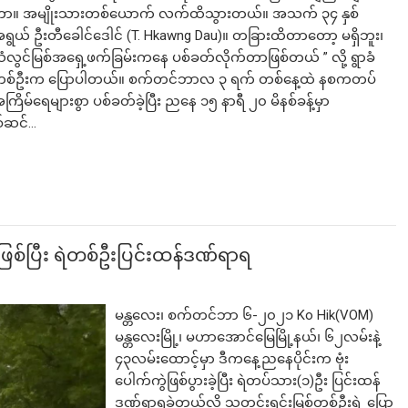
ာ။ အမျိုးသားတစ်ယောက် လက်ထိသွားတယ်။ အသက် ၃၄ နှစ်
ရွယ် ဦးတီခေါင်ဒေါင် (T. Hkawng Dau)။ တခြားထိတာတော့ မရှိဘူး၊
ံလွင်မြစ်အရှေ့ဖက်ခြမ်းကနေ ပစ်ခတ်လိုက်တာဖြစ်တယ် ” လို့ ရွာခံ
စ်ဦးက ပြောပါတယ်။ စက်တင်ဘာလ ၃ ရက် တစ်နေ့ထဲ နစကတပ်
်ရေများစွာ ပစ်ခတ်ခဲ့ပြီး ညနေ ၁၅ နာရီ ၂၀ မိနစ်ခန့်မှာ
စ်ဆင်…
ှုဖြစ်ပြီး ရဲတစ်ဦးပြင်းထန်ဒဏ်ရာရ
မန္တလေး၊ စက်တင်ဘာ ၆-၂၀၂၁ Ko Hik(VOM)
မန္တလေးမြို့၊ မဟာအောင်မြေမြို့နယ်၊ ၆၂လမ်းနဲ့
၄၃လမ်းထောင့်မှာ ဒီကနေ့ညနေပိုင်းက ဗုံး
ပေါက်ကွဲဖြစ်ပွားခဲ့ပြီး ရဲတပ်သား(၁)ဦး ပြင်းထန်
ဒဏ်ရာရခဲ့တယ်လို့ သတင်းရင်းမြစ်တစ်ဦးရဲ့ ပြော