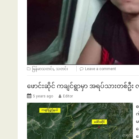
,
မြန်မာသတင်း
သတင်း
Leave a comment
ဖောင်းဆိုင် ကချင်ရွာမှာ အရပ်သားတစ်ဦး
5 years ago
Editor
စ
က
မ
ရ
ဒ