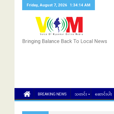
Skip
Friday, August 7, 2026
1:34:15 AM
to
content
Bringing Balance Back To Local News
BREAKING NEWS
သတင်း
ဆောင်းပါး