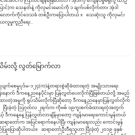
င်းအောင်က ကြားဝင်ဖျန်ဖြေပေးတာ ၊ အဲ့ဒါကို ကျေနပ်မှုမရှိလို့ ယာဥ်
ာင်)က သေနတ်နဲ့ ကိုလှမင်းမောင်ကို ၁ ချက်ပစ်လိုက်တာ၊ အဲ့ဒါ
ို့ လောက်ကိုင်ဒေသခံ တစ်ဦးကပြောပါတယ် ။ သေဆုံးသူ ကိုလှမင်း
ဒယလူမှုကူညီရေး…
ိမ်းလို့ လွတ်မြောက်လာ
်စေမှုပုဒ်မ-၁၂၄(က)နဲ့တရားစွဲဆိုခံထားရတဲ့ အမျိုးသားရေး
းနောက် ဒီကနေ့ညနေပိုင်းမှာ ပြန်လွှတ်ပေးလိုက်ပြီဖြစ်တယ်လို့ အမည်
တဲ့အမှုကို ရုပ်သိမ်းလိုက်ပြီဆိုတော့ ဒီကနေ့ညနေမှာပြန်လွှတ်လိုက်
။ ပြီးခဲ့တဲ့ သြဂုတ်လ ၂ရက်က ကိုဗစ် ၁၉ကူးစက်ခံထားရတဲ့အတွက်
့် ဒီကနေ့နေ့ ပြန်လွှတ်လာချိန်မှာတော့ ကျန်းမာရေးကောင်းမွန်တယ်
 “ဆရာတော်က အပြင်ရောက်နေပါပြီ၊ ကျန်းမာရေးလည်း ကောင်းမွန်
ပြောဆိုပါတယ်။ ဆရာတော်ဦးဝီရသူဟာ ပြီးခဲ့တဲ့ ၂၀၁၉ ခုနှစ်