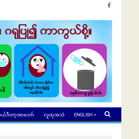
ယ်ဒီတာ့အာဘော်
လူထုအသံ
ENGLISH