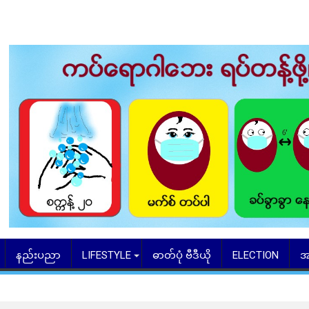
နည်းပညာ
LIFESTYLE
ဓာတ်ပုံ ဗီဒီယို
ELECTION
အ