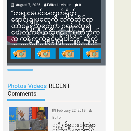
August 7, 2026
Editor Htein Lin
0
“တရားမဝင်အကွက်ရိုက်
ရောင်းချမှုတွေကို သက်ဆိုင်ရာ
တာဝန်ရှိသူတွေက ဂရန်တွေချ
ပေးလိုက်မယ်ဆိုရင် ကုမ္ပဏီဘက်
က ကန့်ကွက်ခွင့်မရှိပါဘူး” ဆိုတဲ့
အမရပူရမြို့ပြဖွံ့ဖြိုးရေးစီမံကိန်း
ဒါရိုက်တာ ဦးဇော်ရဲဝင်းနဲ့ တွေ့ဆုံ
ခြင်း
Photos Videos
RECENT
Comments
February 22, 2019
Editor
ႏို႔စိမ္းေတြမွာ
ႏြားႏို႔တစက္မွ မ