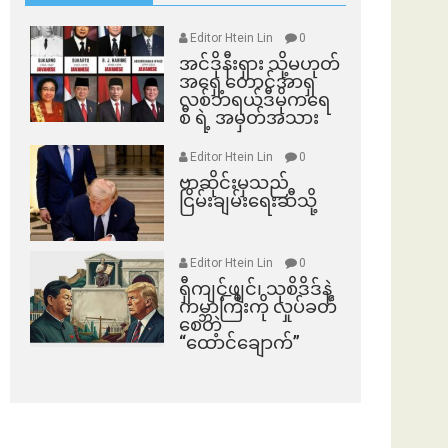
Editor Htein Lin
0
အင်ဒိုနီးရှား သို့မဟုတ်
အရှေ့တောင်အာရှ
လစ်ဘရယ်ဒီမိုကရေ
စီ ရဲ့ အမှတ်အသား
Editor Htein Lin
0
ဗာဆိုင်းမှသည်
ငြိမ်းချမ်းရေးဆီသို့
Editor Htein Lin
0
ရှီကျင့်ဖျင်၊ သုစိဒိဒ်နဲ့
ကမ္ဘာကြီးကို လှုပ်ခတ်
စေတဲ့
“ထောင်ချောက်”