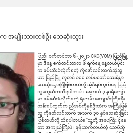
ထဲက အမျိုးသားတစ်ဦး သေဆုံးသွား
ပြည်၊ စက်တင်ဘာ ၆-၂၀၂၁ CKC(VOM) ပြည်မြို့
မှာ ဒီနေ့ စက်တင်ဘာလ ၆ ရက်နေ့ နေ့လယ်ပိုင်း
က ဖမ်းဆီးခံလိုက်ရတဲ့ ကိုဇော်လင်းထက်ဆိုသူ
ဟာ ပြည်မြို့ ကုတင် ၁၀၀ တပ်မတော်ဆေးရုံမှာ
သေဆုံးသွားပြီဖြစ်တယ်လို့ အဲ့ဒီရပ်ကွက်နေ ပြည်
သူတွေဆီကသိရပါတယ်။ နေ့လယ် ၃ နာရီကျော်
မှာ ဖမ်းဆီးခံလိုက်ရတဲ့ ရုံးလမ်း ၊ကျောင်းကြီးအိုး
တန်းရပ်ကွက်က ညီအစ်ကိုနှစ်ဦးထဲက အကြီးဖြစ်
သူ ကိုဇော်လင်းထက် အသက် ၃၀ နှစ်သေဆုံးခြင်း
ဖြစ်တယ်လို့ သိရပါတယ်။ “သူ့တို့ အဖေကြီး ငိုနေ
တာ အကျယ်ကြီးပဲ ၊ ဖုန်းဆက်တယ်တဲ့ သေပီဆို
ဘာလျှော့မလဲ