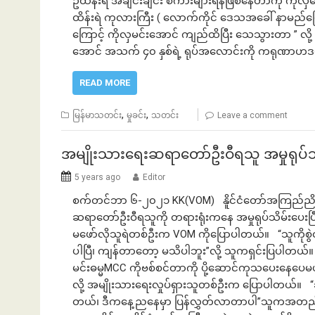
ဥ်ထိန်းရဲ အချင်းချင်း စကားများရန်ဖြစ်နေတာကို ကိုလှမ
ထိန်းရဲ ကုလားကြီး ( လောက်ကိုင် ဒေသအခေါ် နာမည်ပြေ
ကြောင့် ကိုလှမင်းအောင် ကျည်ထိပြီး သေသွားတာ ” လ
အောင် အသက် ၄၀ နှစ်ရဲ့ ရုပ်အလောင်းကို ကရုဏာဟ
READ MORE
,
,
မြန်မာသတင်း
မှုခင်း
သတင်း
Leave a comment
အမျိုးသားရေးဆရာတော်ဦးဝီရသူ အမှုရုပ်သ
5 years ago
Editor
စက်တင်ဘာ ၆-၂၀၂၁ KK(VOM) နိူင်ငံတော်အကြည်ညိုပျက
ဆရာတော်ဦးဝီရသူကို တရားရုံးကနေ အမှုရုပ်သိမ်းပေးပြီ
မဖော်လိုသူရဲတစ်ဦးက VOM ကိုပြောပါတယ်။ “သူကိုစွဲထား
ပါပြီ၊ ကျန်တာတော့ မသိပါဘူး”လို့ သူကရှင်းပြပါတယ်
မင်းဓမ္မMCC ကိုဗစ်စင်တာကို ပို့ဆောင်ကုသပေးနေပေမယ
လို့ အမျိုးသားရေးလှုပ်ရှားသူတစ်ဦးက ပြောပါတယ်။
တယ်၊ ဒီကနေ့ညနေမှာ ပြန်လွှတ်လာတာပါ”သူကအတည်ပြု