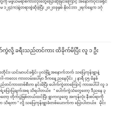
ေကို မဖွယ်မရာစကားလုံးတွေပြောဆိုခြင်းကြောင့် အနောက်ပိုင်းခရိုင်
၁၂၄(က)နဲ့တရားစွဲဆိုခဲ့ပြီး ၂၀၂၀ခုနှစ် နိုဝင်ဘာ ၂ရက်နေ့က ဒဂုံ
ကွဲလို့ ခရီးသည်တင်ကား ထိခိုက်မိပြီး လူ ၁ ဦး
ိုင်း၊ ယင်းမာပင်ခရိုင်၊ ပုလဲမြို့အနောက်ဘက် သပြေကုန်းရွာနဲ့
ေါ-ကလေး ကားလမ်းပေါ်မှာ ဒီကနေ့ ညနေပိုင်း ၂ နာရီ ၄၅ မိနစ်
ည်တင်ကားတစ်စီးက နင်းမိပြီး ပေါက်ကွဲတာကြောင့် ကားပေါ်ပါ လူ ၁
ာခံတွေရဲ့ပြောပြချက်အရ သိရပါတယ်။ ” ပေါက်ကွဲသံတွေတော့ ဒီညနေ ၃
 တိုက်ပွဲဖြစ်တယ်ထင်ပြီး ရွာကလူတွေ အကုန်လုံး နီးစပ်ရာကို
ုတာ သိရတာ ” လို့ သပြေကုန်းရွာခံတစ်ယောက်က ပြောပါတယ်။ မိုင်း