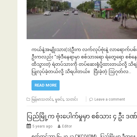
ကယ်နဲ့အမျိုးသား(၁)ဦးက လက်လုပ်ဗုံးနဲ့ လာရောက်ပ
ဦးကလည်း “အဲ့ဒီနေရာမှာ စစ်သားရော ရဲတွေရော စစ်နေတ
ထိသွားတဲ့ ရဲတပ်သားကို တပ်ဆေးရုံပို့ထားတယ်လို့ သိ
ပြုလုပ်ခဲ့တယ်လို့ သိရပါတယ်။ ပြီးခဲ့တဲ့ ဩဂုတ်လ…
READ MORE
,
,
မြန်မာသတင်း
မှုခင်း
သတင်း
Leave a comment
ပြည်မြို့က ဗုံးပေါက်မှုမှာ စစ်သား ၄ ဦး ဒဏ
5 years ago
Editor
စက်တင်ဘာ ၆-၂၀၂၁ CKC(VOM) ပြည်မြို့မှာ ဒီကနေ့ နေ့လယ