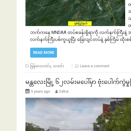
တ
အ
သ
တ
ဘက်ကနေ MNDAA တပ်စခန်းရှိရာကို လက်နက်ကြီးနဲ့ အကြိမ
လက်နက်ကြီးပစ်ကူယူပြီး ခြေလျင်တပ်နဲ့ နှစ်ကြိမ် ထိုးစ
READ MORE
,
မြန်မာသတင်း
သတင်း
Leave a comment
မန္တလေးမြို့ ၆၂လမ်းမပေါ်မှာ ဗုံးပေါက်ကွဲမ
5 years ago
Editor