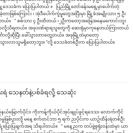
မြို့ဒေသခံက ပြောပြပါတယ် ။ ပြည်မြို့တော်ခန်းမရှေ့မှာပေါက်တဲ့
့တာဖြစ်ကြောင်း ၊ အဲ့ဒီပေါက်ကွဲမှုတွေအပြီးမှာ မြို့ခံအမျိုးသား ၅ ဦး
ြောပါတယ်။ ” စစ်သား ၄ ဦးထိတယ် ၊၂ဦးကတော့အခြေအနေမကောင်းဘူး
 ထိတာလို့သိရတယ်။ အခုဒဏ်ရာရသူတွေကို ဆေးရုံမှာကုနေတယ်ကြားတယ်
ကာလို့ဆိုပြီး ခေါ်သွားတာတွေ့တယ်။ အခုမြို့ထဲမှာတော့
် သွားလာသူမရှိတော့ဘူး။ “လို့ ဒေသခံတစ်ဦးက ပြောပြပါတယ်။
းရဲ သေနတ်နဲ့ပစ်ခံရလို့ သေဆုံး
မြောက်ပိုင်း၊ ကိုးကန့်ကိုယ်ပိုင်အုပ်ချုပ်ခွင့်ရဒေသ၊ လောက်ကိုင်
တ်မှုဖြစ်ပွားလို့ မနေ့ စက်တင်ဘာ ၅ ရက် ညပိုင်းက ယာဥ်ထိန်းရဲတစ်ဦး
ွေရဲ့ပြောပြချက်အရ သိရပါတယ်။ ” မနေ့ညက တပ်ဖွဲ့စုရုံးဝန်းထဲမှာ ယာ