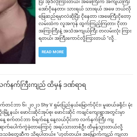
ပြီး အဲ့ဒီလိုကြားတယ်၊ အဖေကြီးက အကျယ်ကြီး
အော်ငိုနေတာ၊ သားရယ် သားရယ် အဖေ ဘယ်လို
ဖြေဆည်ရမှာလဲဆိုပြီး ငိုနေတာ ၊အဖေကြီးငိုတော့
လမ်းထဲက လူအကုန် ထွက်ကြည့်ကြတာ၊ ငိုတာ
အကြာကြီးနဲ့ အသံအကျယ်ကြီး တလမ်းလုံး ကြား
ရတယ်၊ အကြီးကောင်လို့ကြားတယ် “လို့…
READ MORE
 လက်နက်ကြီးကျည် ထိမှန် ဒဏ်ရာရ
က်တင်ဘာ ၆၊ ၂၀၂၁ Shy V ရှမ်းပြည်နယ်မြောက်ပိုင်း၊ မူဆယ်ခရိုင်၊ မုံး
ိုးမြို့နယ်၊ ဖောင်းဆိုင်အုပ်စု၊ ဖောင်းဆိုင် ကချင်ကျေးရွာအတွင်းမှာ
နေ့ စက်တင်ဘာ ၆ရက်နေ့ နေ့လယ်ပိုင်းက လက်နက်ကြီး ကျ
ောက်ပေါက်ကွဲခဲ့တာကြောင့် အရပ်သားတစ်ဦး ထိမှန်သွားတယ်လို့
ေသခံတွေဆီက သိရပါတယ်။ “ဟုတ်တယ်။ အမြှောက်ကျည် ကျလာ