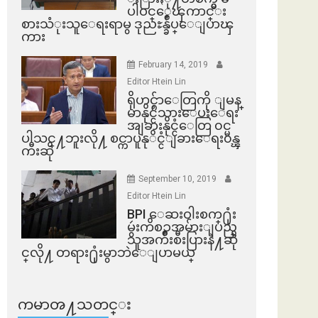
ပါဝင္ေၾကာင္း
စားသံုးသူေရးရာမွ ဒုညႊန္ခ်ဳပ္ေျပာၾ
ကား
February 14, 2019
Editor Htein Lin
ရိုဟင္ဂ်ာေတြကို ျမန္
မာနိုင္ငံသားေပးေရး
အျခားနိုင္ငံေတြ ၀င္မ
ပါသင္႔ဘူးလို႔ စင္ကာပူနုိင္ငံျခားေရး၀န္ၾ
ကီးဆို
September 10, 2019
Editor Htein Lin
BPI ​ေဆးဝါးစက္​႐ုံး
မွဴးကိစၥအမ်ားျပည္​
သူအက်ိဳးစီးပြားနဲ႔ဆို
င္​လို႔ တရား႐ုံးမွာဘဲေျပာမယ္​
ကမာၻ႔သတင္း