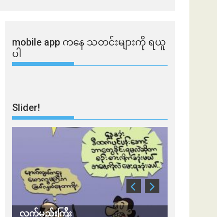
mobile app ​​ကနေ ​​သတင်းများကို ရယူ
ပါ
Slider!
လက်မည်းကြီး
သတိ အိုမီခရ