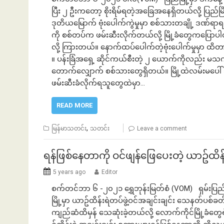
ပြီး ၂ ဦးကတော့ စိုးရိမ်ရတဲ့အခြေအနေရှိတယ်လို့ ပြည်
ဒုတိယမြောက် ဗုံးပေါက်ကွဲမှုမှာ စစ်သားတချို့ ဒဏ်ရာရခဲ
ကို စစ်တပ်က ဖမ်းဆီးလိုက်တယ်လို့ မြို့ခံတွေကပ
လို့ ကြားတယ်။ နောက်ထပ်ပေါက်တဲ့ဗုံးပေါက်မှုမှာ
။ ပန်းခြံအရှေ့ ဆိုင်ကယ်စီးတဲ့ ၂ ယောက်ကိုလည်း မသင်္
တောက်လျှောက် စစ်သားတွေရှိတယ်။ မြို့ထဲလမ်းမပေါ
ဖမ်းဆီးခံလိုက်ရသူတွေထဲမှာ…
READ MORE
,
မြန်မာသတင်း
သတင်း
Leave a comment
ရန်ဖြစ်နေတာကို ဝင်ဖျန်ဖြေပေးတဲ့ ယာဥ်ထိန်
5 years ago
Editor
စက်တင်ဘာ ၆ -၂၀၂၁ ရွှေဘုန်းမြတ်စံ (VOM) ရှမ်းပြည်နယ်
မြို့မှာ ယာဥ်ထိန်းရဲတပ်ဖွဲ့ဝင်အချင်းချင်း သေနတ်ပစ်ခ
ကျည်ဆံထိမှန် သေဆုံးခဲ့တယ်လို့ လောက်ကိုင်မြို့ခံတ