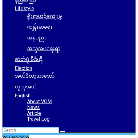
Lifestyle
ရိုးရာယဉ်ကျေးမှု
ကျန်းမာရေး
အနုပညာ
အလှအပရေးရာ
ဓာတ်ပုံ ဗီဒီယို
Election
အယ်ဒီတာ့အာဘော်
လူထုအသံ
English
About VOM
News
Article
Travel Log
You are here