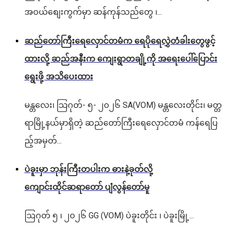
အဝယ်စျေးကွက်မှာ ဆန်ကုန်သည်တွေ ၊...
ဆည်တော်ကြီးရေလှောင်တမံက ရေပိုရေလွှဲတံခါးတွေဖွင့်
ထားလို့ ဆည်အနီးက ကျေးရွာတချို့ကို အရေးပေါ်ပြောင်း
ရွေးဖို့ အသိပေးထား
မန္တလေး၊ သြဂုတ်- ၅- ၂၀၂၆ SA(VOM) မန္တလေးတိုင်း၊ မတ္တ
ရာမြို့နယ်မှာရှိတဲ့ ဆည်တော်ကြီးရေလှောင်တမံ ကန်ရေပြ
ည့်အမှတ်...
ပဲခူးမှာ ဘုန်းကြီးတပါးက ဓားနဲ့ခုတ်လို့
ကျောင်းထိုင်ဆရာတော် ပျံလွန်တော်မူ
ဩဂုတ် ၅ ၊ ၂၀၂၆ GG (VOM) ပဲခူးတိုင်း ၊ ပဲခူးမြို့...