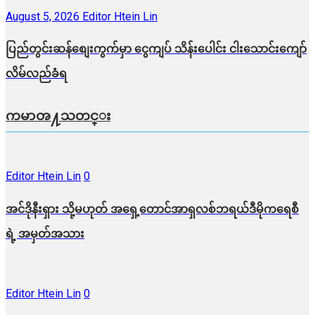
August 5, 2026
Editor Htein Lin
ပြည်တွင်းဆန်စျေးကွက်မှာ ငွေကျပ် သိန်းပေါင်း ငါး​သောင်းကျော်
လိမ်လည်ခံရ
ကမာၻ႔သတင္း
Editor Htein Lin
0
အင်ဒိုနီးရှား သို့မဟုတ် အရှေ့တောင်အာရှလစ်ဘရယ်ဒီမိုကရေစီ
ရဲ့ အမှတ်အသား
Editor Htein Lin
0