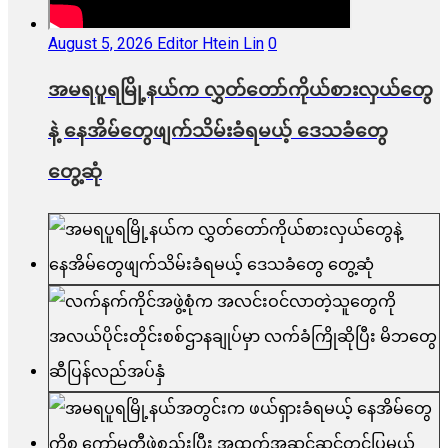
August 5, 2026
Editor Htein Lin
0
အမရပူရမြို့နယ်က လွှတ်တော်ကိုယ်စားလှယ်တွေ
နဲ့ နေအိမ်တွေဖျက်သိမ်းခံရမယ့် ဒေသခံတွေ
တွေ့ဆုံ