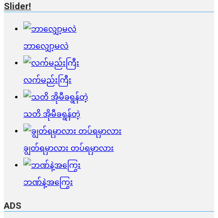
Slider!
ဘာလျှော့မလဲ
လက်မည်းကြီး
သတိ အိုမီခရွန်တဲ့
ချွတ်ရမှာလား တပ်ရမှာလား
ဘဏ်နဲ့အကြွေး
ADS