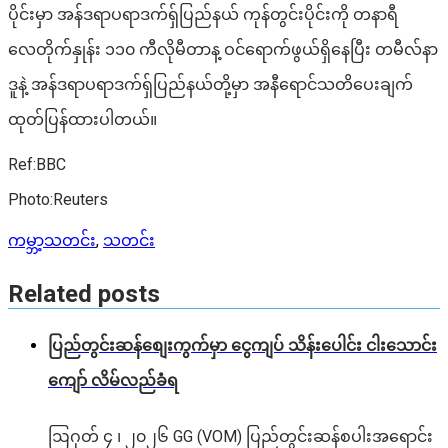
ပိုင်းမှာ အန်ဒရာပရာဒက်ရှ်ပြည်နယ် ကုန်တွင်းပိုင်းကို တနာရီ
လေတိုက်နှုန်း ၁၁၀ ကီလိုမီတာန့ ဝင်ရောက်ဖွယ်ရှိနေပြီး တမီလ်နာ
ဒူနဲ့ အန်ဒရာပရာဒက်ရှ်ပြည်နယ်တို့မှာ အနီရောင်သတိပေးချက်
ထုတ်ပြန်ထားပါတယ်။
Ref:BBC
Photo:Reuters
ကမ္ဘာ့သတင်း
,
သတင်း
Related posts
ပြည်တွင်းဆန်စျေးကွက်မှာ ငွေကျပ် သိန်းပေါင်း ငါး​သောင်း
ကျော် လိမ်လည်ခံရ
ဩဂုတ် ၄ ၊ ၂၀၂၆ GG (VOM) ပြည်တွင်းဆန်စပါးအရောင်း