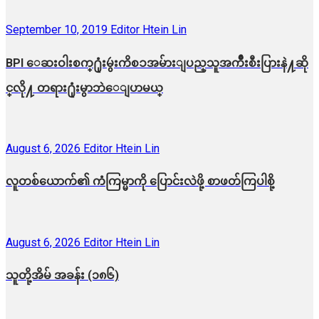
September 10, 2019
Editor Htein Lin
BPI ​ေဆးဝါးစက္​႐ုံးမွဴးကိစၥအမ်ားျပည္​သူအက်ိဳးစီးပြားနဲ႔ဆို
င္​လို႔ တရား႐ုံးမွာဘဲေျပာမယ္​
August 6, 2026
Editor Htein Lin
လူတစ်ယောက်၏ ကံကြမ္မာကို ပြောင်းလဲဖို့ စာဖတ်ကြပါစို့
August 6, 2026
Editor Htein Lin
သူတို့အိမ် အခန်း (၁၈၆)