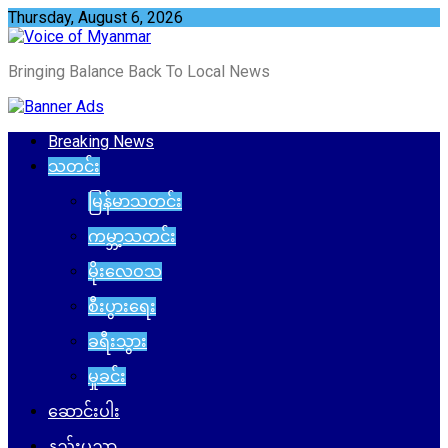
Skip
Thursday, August 6, 2026
to
content
Bringing Balance Back To Local News
Breaking News
သတင်း
မြန်မာသတင်း
ကမ္ဘာ့သတင်း
မိုးလေဝသ
စီးပွားရေး
ခရီးသွား
မှုခင်း
ဆောင်းပါး
နည်းပညာ