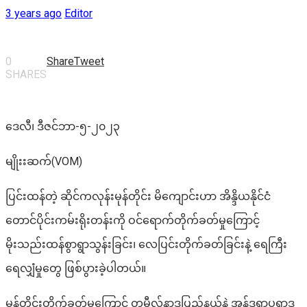
3 years ago
Editor
0
Share
Tweet
SHARES
ဒေလီ၊ ဒီဇင်ဘာ-၅-၂၀၂၃
မျိုးးဆက်(VOM)
ပြင်းထန်တဲ့ ဆိုင်ကလုန်းမုန်တိုင်း မိကျောင်းဟာ အိန္ဒိယနိုင်ငံ
တောင်ပိုင်းကမ်းရိုးတန်းကို ဝင်ရောက်တိုက်ခတ်မှုကြောင့်
မိုးသည်းထန်စွာရွာသွန်းခြင်း၊ လေပြင်းတိုက်ခတ်ခြင်းနဲ့ ရေကြီး
ရေလျှံမှုတွေ ဖြစ်ပွားခဲ့ပါတယ်။
မုန်တိုင်းတိုက်ခတ်မှုကြောင့် တမီလ်နာဒူပြည်နယ်နဲ့ အန်ဒရာပရာဒ