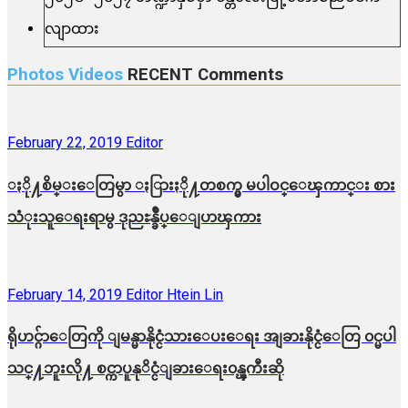
Photos Videos
RECENT
Comments
February 22, 2019
Editor
ႏို႔စိမ္းေတြမွာ ႏြားႏို႔တစက္မွ မပါဝင္ေၾကာင္း စား
သံုးသူေရးရာမွ ဒုညႊန္ခ်ဳပ္ေျပာၾကား
February 14, 2019
Editor Htein Lin
ရိုဟင္ဂ်ာေတြကို ျမန္မာနိုင္ငံသားေပးေရး အျခားနိုင္ငံေတြ ၀င္မပါ
သင္႔ဘူးလို႔ စင္ကာပူနုိင္ငံျခားေရး၀န္ၾကီးဆို