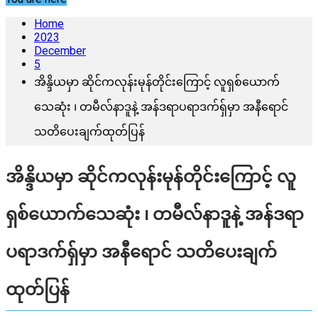
Home
2023
December
5
အိန္ဒိယမှာ ဆိုင်ကလုန်းမုန်တိုင်းကြောင့် လူရှစ်ယောက်
သေဆုံး ၊ တမီလ်နာဒူနဲ့ အန်ဒရာပရာဒက်ရှ်မှာ အနီရောင်
သတိပေးချက်ထုတ်ပြန်
အိန္ဒိယမှာ ဆိုင်ကလုန်းမုန်တိုင်းကြောင့် လူ
ရှစ်ယောက်သေဆုံး ၊ တမီလ်နာဒူနဲ့ အန်ဒရာ
ပရာဒက်ရှ်မှာ အနီရောင် သတိပေးချက်
ထုတ်ပြန်