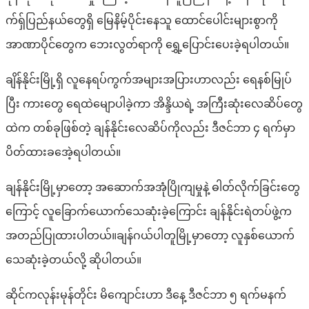
က်ရှ်ပြည်နယ်တွေရှိ မြေနိမ့်ပိုင်းနေသူ ထောင်ပေါင်းများစွာကို
အာဏာပိုင်တွေက ဘေးလွတ်ရာကို ရွှေ့ပြောင်းပေးခဲ့ရပါတယ်။
ချိန်နိုင်းမြို့ရှိ လူနေရပ်ကွက်အများအပြားဟာလည်း ရေနစ်မြုပ်
ပြီး ကားတွေ ရေထဲမျောပါခဲ့ကာ အိန္ဒိယရဲ့ အကြီးဆုံးလေဆိပ်တွေ
ထဲက တစ်ခုဖြစ်တဲ့ ချန်နိုင်းလေဆိပ်ကိုလည်း ဒီဇင်ဘာ ၄ ရက်မှာ
ပိတ်ထားခအေဲ့ရပါတယ်။
ချန်နိုင်းမြို့မှာတော့ အဆောက်အအုံပြိုကျမှုနဲ့ ဓါတ်လိုက်ခြင်းတွေ
ကြောင့် လူခြောက်ယောက်သေဆုံးခဲ့ကြောင်း ချန်နိုင်းရဲတပ်ဖွဲ့က
အတည်ပြုထားပါတယ်။ချန်ဂယ်ပါတူမြို့မှာတော့ လူနှစ်ယောက်
သေဆုံးခဲ့တယ်လို့ ဆိုပါတယ်။
ဆိုင်ကလုန်းမုန်တိုင်း မိကျောင်းဟာ ဒီနေ့ ဒီဇင်ဘာ ၅ ရက်မနက်