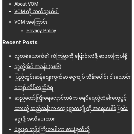
About VOM
VOM ကို ဆက်သွယ်ပါ
VOM အကြောင်း
Privacy Policy
Recent Posts
လူတစ်ယောက်၏ ကံကြမ္မာကို ပြောင်းလဲဖို့ စာဖတ်ကြပါစို့
သူတို့အိမ် အခန်း (၁၈၆)
ပြည်တွင်းဆန်စျေးကွက်မှာ ငွေကျပ် သိန်းပေါင်း ငါး​သောင်း
ကျော် လိမ်လည်ခံရ
ဆည်တော်ကြီးရေလှောင်တမံက ရေပိုရေလွှဲတံခါးတွေဖွင့်
ထားလို့ ဆည်အနီးက ကျေးရွာတချို့ကို အရေးပေါ်ပြောင်း
ရွေးဖို့ အသိပေးထား
ပဲခူးမှာ ဘုန်းကြီးတပါးက ဓားနဲ့ခုတ်လို့