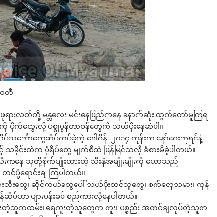
ာဝတီ
ရား စုဖုရားလတ်တို့ မန္တလေး မင်းနေပြည်ကနေ နောက်ဆုံး ထွက်တော်မူကြရ
ပိုက်ထွေးလို့ ပစ္စုပ္ပန်တာဝန်တွေကို သယ်ပိုးနေဆဲပါ။
သင်္ဘောတွေဆိပ်ကပ်ခဲ့တဲ့ ဂေါဝိန်၊ ၂၀၁၄ တုန်းက နော်ဝေးဘုရင်နဲ့
 သမိုင်းထဲက ပုံရိပ်တွေ မျက်စိထဲ ပြန်မြင်သလို ခံစားမိခဲ့ပါတယ်။
ကနေ သူတို့စိုက်ပျိုးထားတဲ့ သီးနှံအမျိုးမျိုးကို ဟောသည်
ု တင်ပို့ရောင်းချ ကြပါတယ်။
 သုံးဘီးတွေ၊ ဆိုင်ကယ်တွေပေါ် သယ်ပိုးတင်သူတွေ၊ စက်လှေသမား၊ ကုန်
ိန်ဆိပ်ဟာ ပျားပန်းခပ် စည်ကားလို့နေပါတယ်။
တဲ့သူကထမ်း၊ ရေကူးတဲ့သူတွေက ကူး၊ ပစ္စည်း အတင်ချလုပ်တဲ့သူက