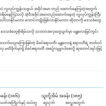
ပဲ လူလုပ်ကျွန်းသဖွယ် အခိုင်အမာ တည် ဆောက်နေကြတဲ့အတွက်
ိုးရိမ်နေကြသလို အဲ့ဒီအခိုင်အမာတည်ဆောက်နေတဲ့ လူလုပ်ကျွန်းကြီး
စ်ပေါ်လာနိုင်မလား ကောင်းကျိုးဖြစ်လာနိုင်မလား ဆိုတာကို ဒေသခံတွေ
း ဒေသခံတွေစိုးရိမ်သလို သဘာဝအလှတွေပျက်မှာ မန္တလေးမြင်ကွင်း
က်သွေးကြောဖြစ်တဲ့ မိခင်ဧရာဝတီ၊ မန္တလေးနဲ့ ဧရာဝတီရဲ့ ဇာတ်ဝင်
 မထိခိုက်မှာမို့ မိခင်ဧရာဝတီ အစဥ်ကျမ္မာပါစေလို့ ဆုတောင်းရင်းဖြင့်
အခန်း (၁၈၆)
သူတို့အိမ် အခန်း (၁၈၅)
သတ်အကြိုက်နှင့် ထပ်တူ
ဆူးငှက် အလှူအတွက်