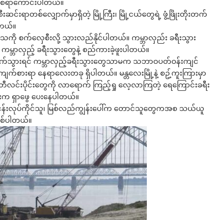
နူးစရာကောင်းပါတယ်။
်းရာတစ်လျှောက်မှာရှိတဲ့ မြို့ကြီး၊ မြို့ငယ်တွေရဲ့ ဖွံ့ဖြိုးတိုးတက်
ါတယ်။
ကို စက်လှေစီးလို့ သွားလည်နိုင်ပါတယ်။ ကမ္ဘာလှည်း ခရီးသွား
ှာ ကမ္ဘာလှည့် ခရီးသွားတွေနဲ့ စည်ကားခဲ့ဖူးပါတယ်။
က်သွားရင် ကမ္ဘာလှည့်ခရီးသွားတွေသာမက သဘာဝပတ်ဝန်းကျင်
်စားရာ နေရာလေးတခု ရှိပါတယ်။ မန္တလေးမြို့နဲ့ စဥ့်ကူးကြားမှာ
ဝတီလင်းပိုင်းတွေကို လာရောက် ကြည့်ရှု လေ့လာကြတဲ့ ရေကြောင်းခရီး
မ်းက ရှာဖွေ ပေးနေပါတယ်။
ုပ်ငန်းလုပ်ကိုင်သူ၊ မြစ်လည်ကျွန်းပေါ်က တောင်သူတွေကအစ သယ်ယူ
ြစ်ပါတယ်။