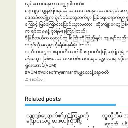
လုပ်ဆောင်နေတာ တွေ့ရပါတယ်။
ရေကျမှ ကျွန်းမြင်ရမယ့် သဘာဝ အနေအထားမဟုတ်တော့
ဒေသခံတချို့က စိုက်ခင်းတွေဘက်မှာ မြစ်ရေမရောက်မှာ စ
ကြောင့် မြစ်ကြောင်းပြောင်းသွားမလား ၊ ဆိုးကျိုးေတွဖြ
က ရင်တမမနဲ့ စိုးရိမ်နေကြပါတယ်။
ဒီမြစ်လယ်က လူလုပ်ကျွန်းကြီးကိုကြည့်ရင်း ကျနော်လည်
အရင်လို မလှမှာ စိုးရိမ်နေမိခဲ့ပါတယ်။
အတိတ်တွေက ဧရာဝတီ၊ လက်ရှိ ဧရာဝတီ၊ မြန်မာပြည်ရဲ့ အသ
ခန်းတွေ ၊ မြစ်ဧရာဆက်လက်စီးဆင်းနေမှ မန္တလေးရဲ့ နဂိုအလှ
ရှိုင်းအောင်(VOM)
#VOM
#voiceofmyanmar
#မန္တလေးနဲ့ဧရာဝတီ
ဆောင်းပါး
Related posts
လူတစ်ယောက်၏ ကံကြမ္မာကို
သူတို့အိမ် 
ပြောင်းလဲဖို့ စာဖတ်ကြပါစို့
ဆူးငှက် ပရိ