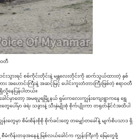
ာဝတီ
သွားရင် စစ်ကိုင်းတိုင်းနဲ့ မန္တလေးတိုင်းကို ဆက်သွယ်ထားတဲ့ နှစ်
ံတား အဟောင်းကြီးနဲ့ အဆင့်မြင့် ပေါင်းကူးတံတားကြီးဖြစ်တဲ့ ဧရာဝတီ
ိလို့နေပြန်ပါတယ်။
ခေါင်မှာတော့ အမရပူရမြို့နယ် ရှမ်းကလေးကျွန်းကျေးရွာကနေ ရွှေ
ှာ ဖဲရဲ၊ သခွားနဲ့ သီးနှဲမျိုးစုံ စိုက်ပျိုးကာ တရုတ်နိုင်ငံအထိပါ
ွေမှာ စိမ်းစိန်းစိုစို စိုက်ခင်းတွေ တမျှော်တခေါ်နဲ့ မျက်စိပသာဒ ရှိ
ဲ့ စီမံကိန်းတခုအနေနဲ့ မြစ်လယ်ခေါင်က ကျွန်းကြီးကို မြေတွေဖို့