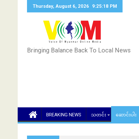
Skip
Thursday, August 6, 2026
9:25:19 PM
to
content
Bringing Balance Back To Local News
BREAKING NEWS
သတင်း
ဆောင်းပါး