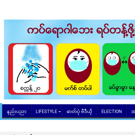
နည်းပညာ
LIFESTYLE
ဓာတ်ပုံ ဗီဒီယို
ELECTION
အ