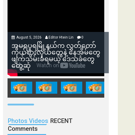
August 5, 2026
Editor Htein Lin
0
အမရပူရမြို့နယ်က လွှတ်တော်
ကိုယ်စားလှယ်တွေနဲ့ နေအိမ်တွေ
ဖျက်သိမ်းခံရမယ့် ဒေသခံတွေ
တွေ့ဆုံ
Photos Videos
RECENT
Comments