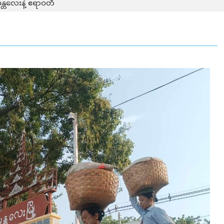
န္တလေးနဲ့ ဧရာဝတီ