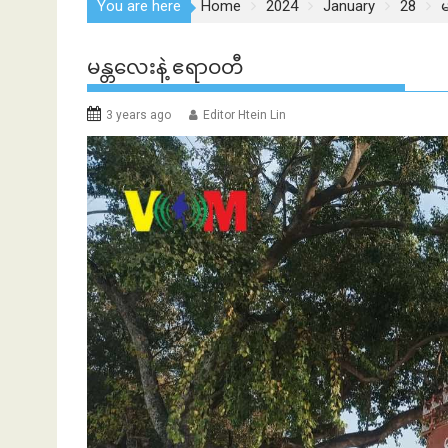
You are here
Home
2024
January
28
မ
မန္တလေးနဲ့ ဧရာဝတီ
3 years ago
Editor Htein Lin