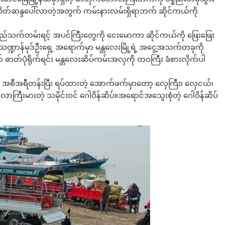
 စိတ်ဆန္ဒပေါ်လာတဲ့အတွက် ကမ်းနားလမ်းရှိရာဘက် ဆိုင်ကယ်ကို
ရှည်သက်တမ်းရင့် အပင်ကြီးတွေကို ငေးမောကာ ဆိုင်ကယ်ကို ဖြေးဖြေး
ိုးပုံသဏ္ဍာန်မုဒ်ဦးရှေ့ အရောက်မှာ မန္တလေးမြို့ရဲ့ အငွေ့အသက်တခုကို
ထုတ် ဓာတ်ပုံရိုက်ရင်း မန္တလေးဆိပ်ကမ်းအလှကို တဝကြီး ခံစားလိုက်ပါ
းတွေ အစီအရီတန်းပြီး ရပ်ထားတဲ့ အောက်ဖက်မှာတော့ လှေကြီး၊ လှေငယ်၊
လာကြီးမားတဲ့ သမိုင်းဝင် ဂေါဝိန်ဆိပ်။အရောင်အသွေးစုံတဲ့ ဂေါဝိန်ဆိပ်