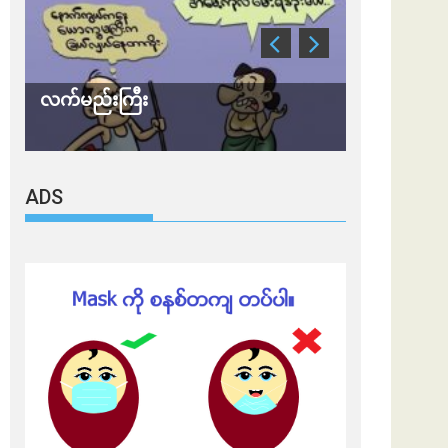
လက်မည်းကြီး
သတိ အိုမီခရ
ADS