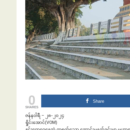
ဘဏ်နဲ့အကြွေး
0
Share
SHARES
ဇန်နဝါရီ – ၂၈-၂၀၂၄
ရှိုင်းအောင်(VOM)
နှင်းတွေဝေနေတဲ့ တရက်သော ဆောင်းမနက်ခင်းမှာ မဟာအောင