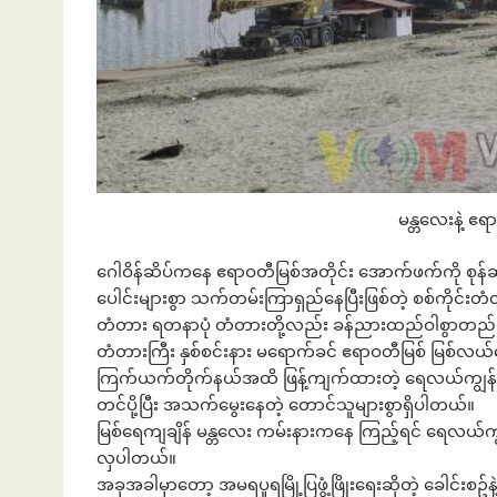
မန္တလေးနဲ့ ဧရ
ဂေါဝိန်ဆိပ်ကနေ ဧရာဝတီမြစ်အတိုင်း အောက်ဖက်ကို စုန်ဆင်း
ပေါင်းများစွာ သက်တမ်းကြာရှည်နေပြီးဖြစ်တဲ့ စစ်ကိုင်းတ
တံတား ရတနာပုံ တံတားတို့လည်း ခန်ညားထည်ဝါစွာတည်ရှ
တံတားကြီး နှစ်စင်းနား မရောက်ခင် ဧရာဝတီမြစ် မြစ်လယ်
ကြက်ယက်တိုက်နယ်အထိ ဖြန့်ကျက်ထားတဲ့ ရေလယ်ကျွန်းတွေပေါ်မ
တင်ပို့ပြီး အသက်မွေးနေတဲ့ တောင်သူများစွာရှိပါတယ်။
မြစ်ရေကျချိန် မန္တလေး ကမ်းနားကနေ ကြည့်ရင် ရေလယ်ကျွန်းတ
လှပါတယ်။
အခုအခါမှာတော့ အမရပူရမြို့ပြဖွံ့ဖြိုးရေးဆိုတဲ့ ခေါင်းစဥ်န