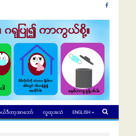
ယ်ဒီတာ့အာဘော်
လူထုအသံ
ENGLISH