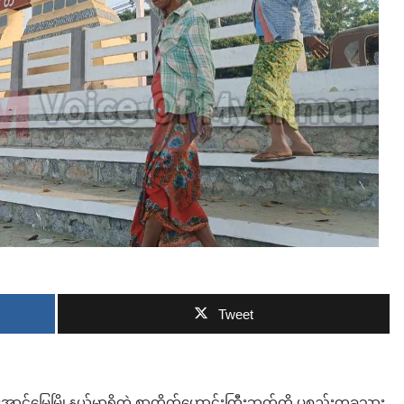
ဘာလျှော့မလဲ
Tweet
်မြေမြို့နယ်မှာရှိတဲ့ စာတိုက်ဟောင်းကြီးဘက်ကို ပစ္စည်းတခုသွား