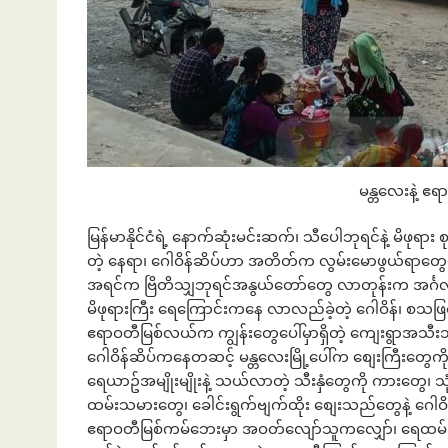
မန္တလေးနဲ့ ဧရ
မြန်မာနိုင်ငံရဲ့ နောက်ဆုံးမင်းဆက်၊ သီပေါဘုရင်နဲ့ မိဖု
တဲ့ နေရာ၊ ဂေါဝိန်ဆိပ်ဟာ အတိတ်က လွမ်းမောဖွယ်ရာတွေကို 
အရင်က ဗြိတိသျှဘုရင်အနွယ်တော်တွေ လာတုန်းက အင်္ဂလိပ်
မိဖုရားကြီး ရေကြောင်းကနေ လာလည်ခဲ့တဲ့ ဂေါဝိန်၊ စသဖြင့်
ဧရာဝတီမြစ်လယ်က ကျွန်းတွေပေါ်မှာရှိတဲ့ ကျေးရွာအသီးသီး
ဂေါဝိန်ဆိပ်ကနေတဆင့် မန္တလေးမြို့ပေါ်က စျေးကြီးတွေကိ
ရေယာဥ်အမျိုးမျိုးနဲ့ သယ်လာတဲ့ သီးနှံတွေကို ကားတွေ၊
ထမ်းသမားတွေ၊ ခေါင်းရွက်ဗျက်ထိုး စျေးသည်တွေနဲ့ ဂေါဝ
ဧရာဝတီမြစ်ကမ်ဘေးမှာ အဝတ်လျော်သူကလျှော်၊ ရေထမ်း