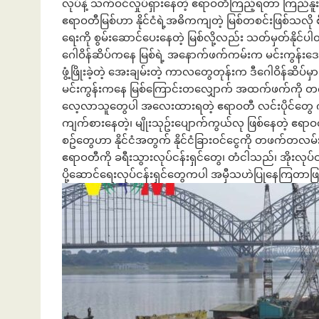
လုပ်နဲ့ သက်ဝင်လှုပ်ရှားနေတဲ့ ဧရာဝတီကြည့်ရတာ ကြည်
ဧရာဝတီမြစ်ဟာ နိုင်ငံရဲ့အဓိကကျတဲ့ မြစ်တစင်းဖြစ်သလို စီးဆင
ရေးကို စွမ်းဆောင်ပေးနေတဲ့ မြစ်လို့လည်း သတ်မှတ်နိုင်ပ
ဂေါဝိန်ဆိပ်ကနေ မြစ်ရဲ့ အနောက်ဖက်ကမ်းက မင်းကွန်းဒေသ
ဖွံ့ဖြိုးခဲ့တဲ့ အေးချမ်းတဲ့ ကာလတွေတုန်းက ဒီဂေါဝိန်ဆိပ်မ
မင်းကွန်းကနေ မြစ်ကြောင်းတလျှောက် အထက်ဖက်ကို တ
လေ့လာသူတွေပါ အလေးထားရတဲ့ ဧရာဝတီ လင်းပိုင်တွေ ကျက
ကျက်စားနေတဲ့၊ မျိုးသုဥ်းပျောက်ကွယ်လု ဖြစ်နေတဲ့ ဧရာ
စဥ်တွေဟာ နိုင်ငံအတွက် နိုင်ငံခြားဝင်ငွေကို တဖက်တလ
ဧရာဝတီကို ခရီးသွားလုပ်ငန်းရှင်တွေ၊ တံငါသည်၊ အိုးလ
ပို့ဆောင်ရေးလုပ်ငန်းရှင်တွေကပါ အမှီသဟဲပြုနေကြတာဖ