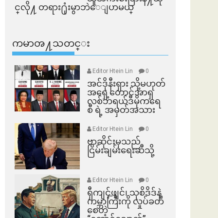
င္​လို႔ တရား႐ုံးမွာဘဲေျပာမယ္​
ကမာၻ႔သတင္း
Editor Htein Lin
0
အင်ဒိုနီးရှား သို့မဟုတ်
အရှေ့တောင်အာရှ
လစ်ဘရယ်ဒီမိုကရေ
စီ ရဲ့ အမှတ်အသား
Editor Htein Lin
0
ဗာဆိုင်းမှသည်
ငြိမ်းချမ်းရေးဆီသို့
Editor Htein Lin
0
ရှီကျင့်ဖျင်၊ သုစိဒိဒ်နဲ့
ကမ္ဘာကြီးကို လှုပ်ခတ်
စေတဲ့