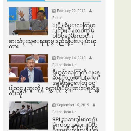
February 22, 2019
Editor
ႏို႔စိမ္းေတြမွာ
ႏြားႏို႔တစက္မွ မ
ပါဝင္ေၾကာင္း
စားသံုးသူေရးရာမွ ဒုညႊန္ခ်ဳပ္ေျပာၾ
ကား
February 14, 2019
Editor Htein Lin
ရိုဟင္ဂ်ာေတြကို ျမန္
မာနိုင္ငံသားေပးေရး
အျခားနိုင္ငံေတြ ၀င္မ
ပါသင္႔ဘူးလို႔ စင္ကာပူနုိင္ငံျခားေရး၀န္ၾ
ကီးဆို
September 10, 2019
Editor Htein Lin
BPI ​ေဆးဝါးစက္​႐ုံး
မွဴးကိစၥအမ်ားျပည္​
သူအက်ိဳးစီးပြားနဲ႔ဆို