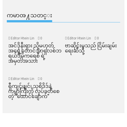
ကမာၻ႔သတင္း
Editor Htein Lin
0
Editor Htein Lin
0
အင်ဒိုနီးရှား သို့မဟုတ်
ဗာဆိုင်းမှသည် ငြိမ်းချမ်း
အရှေ့တောင်အာရှလစ်ဘ
ရေးဆီသို့
ရယ်ဒီမိုကရေစီ ရဲ့
အမှတ်အသား
Editor Htein Lin
0
ရှီကျင့်ဖျင်၊ သုစိဒိဒ်နဲ့
ကမ္ဘာကြီးကို လှုပ်ခတ်စေ
တဲ့ “ထောင်ချောက်”