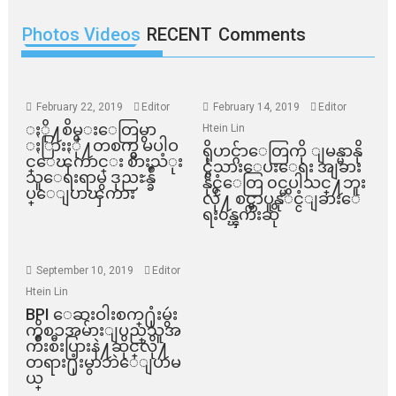
Photos Videos
RECENT
Comments
February 22, 2019
Editor
February 14, 2019
Editor
ႏို႔စိမ္းေတြမွာ
Htein Lin
ႏြားႏို႔တစက္မွ မပါဝ
ရိုဟင္ဂ်ာေတြကို ျမန္မာနို
င္ေၾကာင္း စားသံုး
င္ငံသားေပးေရး အျခား
သူေရးရာမွ ဒုညႊန္ခ်ဳ
နိုင္ငံေတြ ၀င္မပါသင္႔ဘူး
ပ္ေျပာၾကား
လို႔ စင္ကာပူနုိင္ငံျခားေ
ရး၀န္ၾကီးဆို
September 10, 2019
Editor
Htein Lin
BPI ​ေဆးဝါးစက္​႐ုံးမွဴး
ကိစၥအမ်ားျပည္​သူအ
က်ိဳးစီးပြားနဲ႔ဆိုင္​လို႔
တရား႐ုံးမွာဘဲေျပာမ
ယ္​