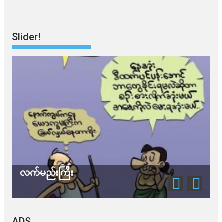
Slider!
သတိ အိုမီခရွန်တဲ့
ADS