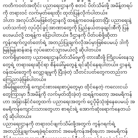
ကတိကဝတ်အတိုင်း ပညာရေးဌာနကို စတင် ပိတ်သိမ်းဖို့ အမိန့်တရပ်
ကို တရားဝင် လက်မှတ်ရေးထိုး ထုတ်ပြန်လိုက်ပါတယ်။
ဒါဟာ အလုပ်သိပ်မဖြစ်တဲ့ဌာနလို့ ထရန့်ကဝေဖန်ထားပြီး ပညာရေးနဲ့
ပတ်သက်တဲ့ လုပ်ပိုင်ခွင့်အာဏာတွေကို ပြည်နယ်တခုချင်းစီကို ပြန်
ပေးမယ်လို့ ထရန့်က ပြောပါတယ်။ ဒီဌာနကို ပိတ်ပစ်ဖို့ဆိုတာ
ကွန်ဂရက်လွှတ်တော်ရဲ့ အတည်ပြုချက်လိုအပ်မှာဖြစ်ပေမယ့် ဒါကို
မြန်မြန်ဆန်ဆန် လုပ်ဆောင်သွားမယ်လို့ ဆိုပါတယ်။
လက်ရှိမှာတော့ ပညာရေးဌာနပိတ်သိမ်းမှုကို တားဆီးဖို့ ကြိုးပမ်းနေသူ
တွေရဲ့ တရားရေးဆိုင်ရာ စိန်ခေါ်မှုတွေနဲ့ ရင်ဆိုင်နေရပါတယ်။ ဌာနရဲ့
ဝန်ထမ်းတွေကို လျှော့ချမှုကို ပြီးခဲ့တဲ့ သီတင်းပတ်တွေကတည်းက
ကြေညာခဲ့ဖြစ်ပါတယ်။
အိမ်ဖြူတော်ရှိ ကျောင်းစားရေးစာပွဲတွေမှာ ထိုင်နေတဲ့ ကလေးငယ်
တွေကြားမှာ ဒီအမိန့်ကို လက်မှတ်ထိုးခဲ့တဲ့ ထရန့်ကတော့ အမေရိကန်
ဟာ အခြားနိုင်ငံတွေထက် ပညာရေးအတွက် ငွေပိုမိုသုံးစွဲနေပေမယ့် အ
မေရိကန်ကျောင်းသားတွေဟာ စာရင်းရဲ့ အောက်ဆုံးရောက်နေတယ်
လို့ ဆိုပါတယ်။
ပညာရေးဌာနကို တရားဝင်ဖျက်သိမ်းဖို့အတွက် ကွန်ဂရက်ရဲ့
အတည်ပြုချက်မရခဲ့ရင်တောင် အမေရိကန်အစိုးရဟာ အမေရိကန်