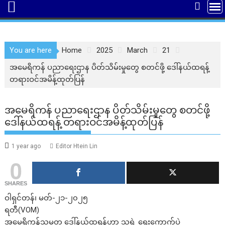
You are here
Home
2025
March
21
အမေရိကန် ပညာရေးဌာန ပိတ်သိမ်းမှုတွေ စတင်ဖို့ ဒေါ်နယ်ထရန့်
တရားဝင်အမိန့်ထုတ်ပြန်
အမေရိကန် ပညာရေးဌာန ပိတ်သိမ်းမှုတွေ စတင်ဖို့
ဒေါ်နယ်ထရန့် တရားဝင်အမိန့်ထုတ်ပြန်
1 year ago
Editor Htein Lin
0
SHARES
ဝါရှင်တန်၊ မတ်-၂၁-၂၀၂၅
ရတီ(VOM)
အမေရိကန်သမ္မတ ဒေါ်နယ်ထရန့်ဟာ သူ့ရဲ့ ရွေးကောက်ပွဲ