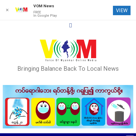
VOM News
✕
VIEW
FREE
In Google Play
Skip
to
content
Bringing Balance Back To Local News