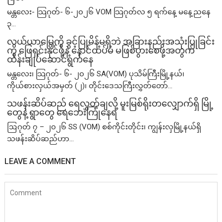
မန္တလေး- သြဂုတ်- ၆-၂၀၂၆ VOM သြဂုတ်လ ၅ ရက်နေ့ မနေ့ညနေ
၃...
လယ်ယာမြေကို ခွင့်ပြုမိန့်မရှိဘဲ အခြားနည်းအသုံးပြုခြင်း
ကို ဖြေရှင်းနိုင်ဖို့နဲ့ နောင်ထပ်မံ မဖြစ်ပွားစေဖို့အတွက်
ထိန်းချုပ်ဆောင်ရွက်နေ
မန္တလေး၊ သြဂုတ်- ၆- ၂၀၂၆ SA(VOM) ပုသိမ်ကြီးမြို့နယ်၊
ကိုယ်စားလှယ်အမှတ် (၂)၊ တိုင်းဒေသကြီးလွှတ်တော်...
သဖန်းဆိပ်ဆည် ရေလွှတ်ချလို့ မူးမြစ်ရိုးတလျှောက်ရှိ မြို့
တွေနဲ့ ရွာတွေ ရေဘေးကြုံနေရ
ဩဂုတ် ၇ – ၂၀၂၆ SS (VOM) စစ်ကိုင်းတိုင်း၊ ကျွန်းလှမြို့နယ်ရှိ
သဖန်းဆိပ်ဆည်ဟာ...
LEAVE A COMMENT