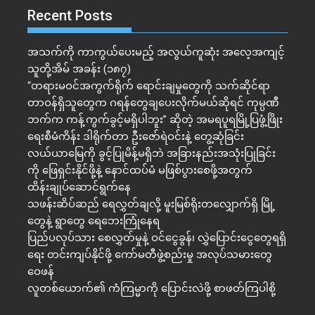
Recent Posts
အသက်ကို ကာကွယ်ပေးမည့် အလွယ်ကူဆုံး အလေ့အကျင့်
သူတို့အိမ် အခန်း (၁၈၇)
“တရားမဝင်အကွက်ရိုက် ရောင်းချမှုတွေကို သက်ဆိုင်ရာ
တာဝန်ရှိသူတွေက ဂရန်တွေချပေးလိုက်မယ်ဆိုရင် ကုမ္ပဏီ
ဘက်က ကန့်ကွက်ခွင့်မရှိပါဘူး” ဆိုတဲ့ အမရပူရမြို့ပြဖွံ့ဖြိုး
ရေးစီမံကိန်း ဒါရိုက်တာ ဦးဇော်ရဲဝင်းနဲ့ တွေ့ဆုံခြင်း
လယ်ယာမြေကို ခွင့်ပြုမိန့်မရှိဘဲ အခြားနည်းအသုံးပြုခြင်း
ကို ဖြေရှင်းနိုင်ဖို့နဲ့ နောင်ထပ်မံ မဖြစ်ပွားစေဖို့အတွက်
ထိန်းချုပ်ဆောင်ရွက်နေ
သဖန်းဆိပ်ဆည် ရေလွှတ်ချလို့ မူးမြစ်ရိုးတလျှောက်ရှိ မြို့
တွေနဲ့ ရွာတွေ ရေဘေးကြုံနေရ
ပြည်ပလုပ်သား စေလွှတ်မှုနဲ့ ဝင်ငွေခွန်၊ လွှဲပြောင်းငွေတွေရရှိ
ရေး တင်းကျပ်နိုင်ဖို့ ကော်မတီဖွဲ့စည်းမှု အလုပ်သမားတွေ
ဝေဖန်
လူတစ်ယောက်၏ ကံကြမ္မာကို ပြောင်းလဲဖို့ စာဖတ်ကြပါစို့