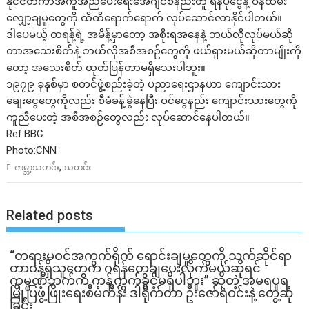
နိုင်ငံတကာအကူအညီပေးရေးအေဂျင်စီနည်းတူ ရန်ပုံငွေနဲ့ ဝန်ထမ်း
လျှော့ချမှုတွေကို ထိထိရောက်ရောက် လုပ်ဆောင်လာနိုင်ပါတယ်။
ဒါပေမယ့် ထရန့်ရဲ့ အမိန့်မှာတော့ အစိုးရအနေနဲ့ ဘယ်လိုလုပ်မယ်ဆို
တာအသေးစိတ်နဲ့ ဘယ်လိုအစီအစဉ်တွေကို ဖယ်ရှားမယ်ဆိုတာမျိုးကို
တော့ အသေးစိတ် ထုတ်ပြန်တာမရှိသေးပါဘူး။
၁၉၇၉ ခုနှစ်မှာ စတင်ဖွဲ့စည်းခဲ့တဲ့ ပညာရေးဌာနဟာ ကျောင်းသား
ချေးငွေတွေကိုလည်း စီမံခန့်ခွဲနေပြီး ဝင်ငွေနည်း ကျောင်းသားတွေကို
ကူညီပေးတဲ့ အစီအစဉ်တွေလည်း လုပ်ဆောင်နေပါတယ်။
Ref:BBC
Photo:CNN
,
ကမ္ဘာ့သတင်း
သတင်း
Related posts
“တရားမဝင်အကွက်ရိုက် ရောင်းချမှုတွေကို သက်ဆိုင်ရာ
တာဝန်ရှိသူတွေက ဂရန်တွေချပေးလိုက်မယ်ဆိုရင်
ကုမ္ပဏီဘက်က ကန့်ကွက်ခွင့်မရှိပါဘူး” ဆိုတဲ့ အမရပူရ
မြို့ပြဖွံ့ဖြိုးရေးစီမံကိန်း ဒါရိုက်တာ ဦးဇော်ရဲဝင်းနဲ့ တွေ့ဆုံ
ခြင်း