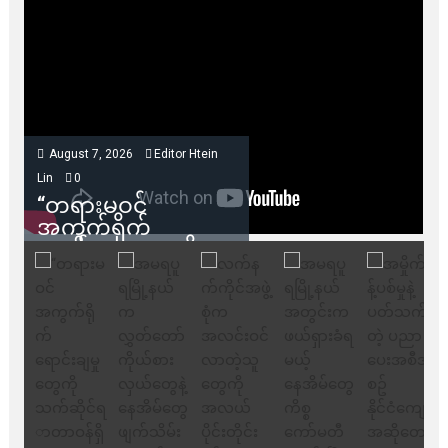
August 7, 2026
Editor Htein
Lin
0
“တရားမဝင်
အကွက်ရိုက်
ရောင်းချမှုတွေကို
သက်ဆိုင်ရာတာဝန်ရှိ
သူတွေက ဂရန်တွေချ
ပေးလိုက်မယ်ဆိုရင်
ကုမ္ပဏီဘက်က
ကန့်ကွက်ခွင့်မရှိပါ
ဘူး” ဆိုတဲ့ အမရပူရ
မြို့ပြဖွံ့ဖြိုးရေး
စီမံကိန်း ဒါရိုက်တာ
ဦးဇော်ရဲဝင်းနဲ့ တွေ့ဆုံ