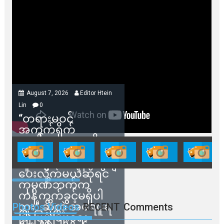
August 7, 2026
Editor Htein
Lin
0
“တရားမဝင်
အကွက်ရိုက်
ရောင်းချမှုတွေကို
သက်ဆိုင်ရာတာဝန်ရှိ
သူတွေက ဂရန်တွေချ
ပေးလိုက်မယ်ဆိုရင်
ကုမ္ပဏီဘက်က
ကန့်ကွက်ခွင့်မရှိပါ
ဘူး” ဆိုတဲ့ အမရပူရ
Photos Videos
RECENT
Comments
မြို့ပြဖွံ့ဖြိုးရေး