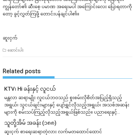
ကျွန်တော်၏ ဆီးစေ့ ပမာဏ အရေးမပါ အကြောင်းလေး ပြောရတာကို
တော့ ခွင့်လွှတ်ကြဖို့ တောင်းပန်ချင်ပါ၏။
ဆူးငှက်
ဆောင်းပါး
Related posts
KTV၊ Hi ခန်းနှင့် လူငယ်
မန္တလာ ဆရာမျိုး လူငယ်ဘဝသည် စူးစမ်းလိုစိတ်အပြည့်ရှိသည့်
အရွယ်၊ သူငယ်ချင်းများနှင့် ပျော်ရွှင်လိုသည့်အရွယ်၊ အသစ်အဆန်း
များကို စမ်းသပ်ကြည့်လိုသည့်အရွယ်ဖြစ်သည်။ ပညာရေးနှင့်...
သူတို့အိမ် အခန်း (၁၈၈)
ဆူးငှက် စာရေးဆရာတဲ့လား လက်မတထောင်ထောင်