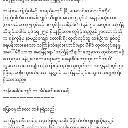
တခြားမကြည့်ပါနှင့်၊ နာမည်ကျော် မြို့မအသင်းတစ်သင်းကိုပဲ
ကြည့်ပါဘိ။ တစ်နှစ်လျှင် သီချင်းအသစ် ၅ ပုဒ်ပဲ အနည်းဆုံးထား
(တကယ်တော့ ၅ ပုဒ်နှင့် ၁၀ ပုဒ်ကြားရှိပါ၏။) နှစ် ၅၀ အတွင်း သင်္ကြန်
သီချင်းပေါင်း ပုဒ်ရေ ၂၅၀ ရှိနေပြီလေ။ လွန်ခဲ့သည့်နှစ်၂၀လောက်ဆီ
က ရန်ကုန်မှ နာမည်ကျော် တေးစီးရီး ထုတ်လုပ်သူ တစ်ဦးက နှစ်စဉ်
ရေပန်းစားနေသော သင်္ကြန်သီချင်းဟောင်းများ ဗီစီဒီ ထုတ်လုပ်နေမှု
အပေါ် မီဒီယာက မေးမြန်းရာ “သင်္ကြန်သီချင်း တွေမှာက ထုတ်စရာမရှိ
တော့ဘူး။ မန်္တလေးကဆရာတွေ မရေးနိုင်တော့ဘူး ထင်တယ်”
ဟူသော သဘောမျိုး ဖြေကြားခဲ့သည်။ သူထုတ်တာ အလွန်ဆုံးပုဒ် ၅၀
ရှိဦးမှာပေါ့။ သူမသိသော ဂန်္ထဝင် သင်္ကြန်သီချင်းတွေက အများကြီး
ရှိသေးသည်။
သန်းခေါင်ကျော် က အိပ်မက်စေတမန်
———————————————
ပြောစမှတ်လေး တစ်ခုရှိသည်။
သင်္ကြန်နားနီး တစ်ရက်မှာ ဖြစ်မှာပေါ့။ ပိုမို တိတိကျကျဆိုရလျှင်
သင်္ကြန်နားနီး တစ်ညသား ဖြစ်မှာပေါ့။ လမ်း ၈၀ နှင့် ၁၅ လမ်း