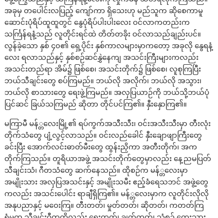
အခုမှ တပေါင်းလပြည့် ကျော်ကာ ရှိသေးဟု မည်သူက ဆိုစေကာမူ
ဆောင်းပုံရိပ်ထူထူတွင် နွေပုံရိပ်ပါးပါးလေး ဝင်လာကတည်းက
သင်္ကြန်ရနံ့သည် လူတိုင်းရင်ထဲ တိတ်တခိုး ဝင်လာသည်ချည်းပင်။
လွန်ခဲ့သော နှစ် ၄၀၏ ရှေ့ပိုင်း နှစ်ကာလများမှာကတော့ အခုလို နွေရနံ့
လေး ရလာသည်နှင့် နှစ်စဉ်ဆင်နွှဲနေကျ အသင်းကြီးများကလည်း
အသင်းတည်ရာ အိမ်၌ ဖြစ်စေ၊ အသင်းတိုက်၌ ဖြစ်စေ၊ လူစုကြပြီး
ဘယ်သီချင်းတွေ စပ်ကြမည်။ ဘယ်လို အလိုက်၊ ဘယ်လို အသွား၊
ဘယ်လို စာသားတွေ ရေးဖွဲ့ကြမည်။ အလှပြယာဉ်ကို ဘယ်သို့ဘယ်ပုံ
ပြင်ဆင် ခြယ်သကြမည် ဆိုတာ တိုင်ပင်ကြ၏။ နှီးနှောကြ၏။
မကြာမီ မန်္တလေးမြို့၏ ရပ်ကွက်အသီးသီး၊ ဝင်းအသီးသီးမှာ တီးလုံး
တိုက်သံတွေ ပျံ့လွင့်လာသည်။ ဝင်းလည်ခေါင် နှီးချောဖျာကြီးတွေ
ခင်းပြီး အောက်လင်းဓာတ်မီးတွေ ထွန်းညှိကာ အတီးတိုက်၊ အက
တိုက်ကြသည်။ တူရိယာအဖွဲ့ အသင်းတိုက်တွေမှာလည်း နေ့ညမပြတ်
သီချင်းသံ၊ ဂီတသံတွေ ဆက်နေသည်။ ထိုစဉ်က မန်္တလေးမှာ
အမျိုးသား အလှပြအသင်းနှင့် အမျိုးသမီး ဧည့်ခံရေသဘင် အဖွဲ့တွေ
ကလည်း အသင်းပေါင်း ရာချီရှိကြ၏။ မန်္တလေးမှာက လူတိုင်းလိုလို
အနုပညာနှင့် မဝေးကြ။ တီးတတ်၊ မှုတ်တတ်၊ ဆိုတတ်၊ ကတတ်ကြ
ရုံမက သီချင်းဂီတကိုလည်း ရေးတတ်၊ ချွတ်တတ်၊ သံစဉ် တေးသွား