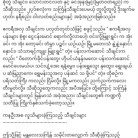
စုံတွဲ သီချင်း၊ သောင်းတင်လတ် နှင့် ခင်အုန်းမြင့်(မြတ်ဝတ်ရည်) က
သီဆိုသည်။ ၂ပုဒ်စလုံးက သင်္ကြန်သီချင်းပေမယ့် တူးပို့တူးပို့ ဒိုးချက်မ
ဟုတ်၊ နရီစည်း ဝါးလတ်စည်းများနှင့် အခံ့အညားဖြစ်သည်။
ဧကရီအလှ သီချင်းက ပလုတ်တုတ်သံဖြင့် စဖွင့်သည်။ “ ဧကရီအလှ
ပန်းများ စုံစွ၊ ငွေငန်းမောင် ရောက်လို့လာပေါ့၊ ဝင်းလို့မြူးရွှင်၊ က အုံး
ခင်၊ က အုံး တော့ခင်၊ တံမွှာ ပဉ္စင်၊ ယဉ်ယဉ်၊ မြို့မတေးသံ နွဲ့နွဲ့နှောင်း
နှောင်း၊ သံသာရင့်ကျူး မြူးရွှင်” တဲ့။ ပန်းလက်ဆောင် သီချင်းက
လည်း “ ပိတောက်ခိုင်ပန်းတွေ၊ ဟိုပင်ယံနန်းမလေ၊ ပန်းလက်ဆောင်
မောင်ပေးမယ်ပ၊ သင်းပျံ့အေး ရနံ့မွှေး၊ ပန်းရွှေသွေး နုထွေး၊ ရွေးချယ်
ပ ဆံမြညှာကေ၊ ရွှေမန်းသူအလှ ပန်ဆင် သ ဖို့ပင်” တဲ့။ ထိုစဉ်က
ပရိသတ်ကြီး ကလည်း ငြိမ်လို့။ မြို့မကလည်း ညက်ညက်ကလေး
တီးမှုတ်လို့။ သီဆိုသူတွေကလည်း အပီအပြင်။ ထို့ကြောင့် သင်္ကြန်
သီချင်းများတွင် မြန်မာသံ အခံ့အညား သီချင်းတွေ၏ ကဏ္ဍကို
သတိပြု ကြိုက်နှစ်သက်ခဲ့တော့သည်။
ကနဦးအစ လူသိများခဲ့ကြသည့် သီချင်းများ
—————————————————-
ဤသို့ဖြင့် မန္တလေးသင်္ကြန် သမိုင်းတလျှောက် သီဆိုခဲ့ကြသည့်