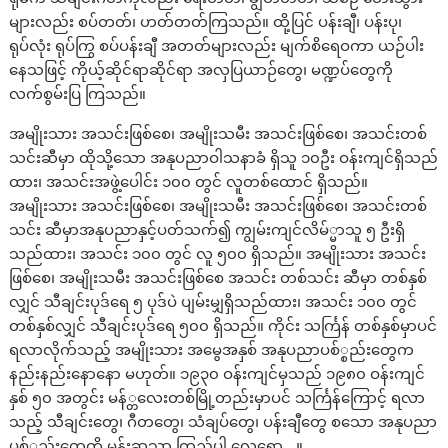
များလည်း စပ်တတ်၊ ဟတ်တတ်ကြသည်။ ထို့ပြင် ပန်းချီ၊ ပန်းပု၊
ရုပ်လုံး ရုပ်ကြွ စပ်ပန်းချီ အတတ်များလည်း မျက်စိရေဝကာ ယဉ်ပါး
နေသဖြင့် ကိုယ့်ဆိုင်ရာဆိုင်ရာ အလှပြယာဉ်တွေ၊ မဏ္ဍပ်တွေကို
လက်စွမ်းပြ ကြသည်။
အမျိုးသား အသင်းဖြစ်စေ၊ အမျိုးသမီး အသင်းဖြစ်စေ၊ အသင်းတစ်
သင်းဆီမှာ ထိုသို့သော အနုပညာဝါသနာခံ ရှိသူ ၁၀ဦး ဝန်းကျင်ရှိသည်
ထား၊ အသင်းအဖွဲ့ပေါင်း ၁၀၀ တွင် လူတစ်ထောင် ရှိသည်။
အမျိုးသား အသင်းဖြစ်စေ၊ အမျိုးသမီး အသင်းဖြစ်စေ၊ အသင်းတစ်
သင်း ဆီမှာအနုပညာနှင့်ပတ်သက်၍ ကျွမ်းကျင်လိမ်္မာသူ ၅ ဦးရှိ
သည်ထား၊ အသင်း ၁၀၀ တွင် လူ ၅၀၀ ရှိသည်။ အမျိုးသား အသင်း
ဖြစ်စေ၊ အမျိုးသမီး အသင်းဖြစ်စေ အသင်း တစ်သင်း ဆီမှာ တစ်နှစ်
လျှင် သီချင်းပုဒ်ရေ ၅ ပုဒ်ပဲ ပျမ်းမျှရှိသည်ထား၊ အသင်း ၁၀၀ တွင်
တစ်နှစ်လျှင် သီချင်းပုဒ်ရေ ၅၀၀ ရှိသည်။ ကိုင်း သင်္ကြန် တစ်နှစ်မှာပင်
ရလာလိုက်သည့် အမျိုးသား အမွေအနှစ် အနုပညာပစ်္စည်းတွေက
နည်းနည်းနောနော မဟုတ်။ ၁၉၃၀ ဝန်းကျင်မှသည် ၁၉၈၀ ဝန်းကျင်
နှစ် ၅၀ အတွင်း မန်္တလေးတစ်မြို့တည်းမှာပင် သင်္ကြန်ကြောင့် ရလာ
သည့် သီချင်းတွေ၊ ဂီတတွေ၊ သံချပ်တွေ၊ ပန်းချီတွေ စသော အနုပညာ
ပစ်္စည်းတွေကို မှန်းဆသာ ကြည့်ပါ လေရော …။