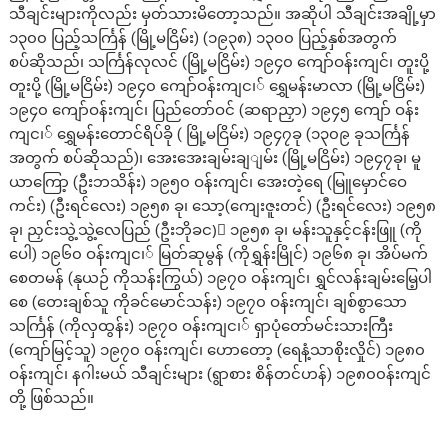
သီချင်းများကိုလည်း မှတ်သားမိတော့သည်။ အဆိုပါ သီချင်းအချို့မှာ
၁၃၀၀ ပြည့်သင်္ကြန် (မြို့မငြိမ်း) (၁၉၃၈) ၁၃၀၀ ပြည့်နှစ်အတွက်
စပ်ဆိုသည်၊ သင်္ကြန်လုလင် (မြို့မငြိမ်း) ၁၉၄၀ ကျော်ဝန်းကျင်၊ တူးပို့
တူးပို့ (မြို့မငြိမ်း) ၁၉၄၀ ကျော်ဝန်းကျင၊် ရွှေမန်းမာလာ (မြို့မငြိမ်း)
၁၉၄၀ ကျော်ဝန်းကျင်၊ ပြည်တော်ဝင် (ဆရာညှာ) ၁၉၄၅ ကျော် ဝန်း
ကျင၊် ရွှေမန်းတောင်ရိပ်ခို ( မြို့မငြိမ်း) ၁၉၄၇ခု (၁၃၀၉ ခုသင်္ကြန်
အတွက် စပ်ဆိုသည်)၊ အေးအေးချမ်းချျမ်း (မြို့မငြိမ်း) ၁၉၄၇ခု၊ မူ
ယာကြော့ (ဦးဘသိန်း) ၁၉၅၀ ဝန်းကျင်၊ အေးတဲ့ရေ (မြူမှောင်ဝေ
ကင်း) (ဦးရင်လေး) ၁၉၅၈ ခု၊ သော့(ကျေးဇူးတင်) (ဦးရင်လေး) ၁၉၅၈
ခု၊ ညှင်းသွဲ့သွဲ့လေပြည် (ဦးဘိုခင)် ၁၉၅၈ ခု၊ မန်းသူနှင့်ငန်းဖြူ (ကို
ပေါ) ၁၉၆၀ ဝန်းကျင၊် မြတ်ဆုမွန် (ကိုရွှန်းမြိုင်) ၁၉၆၈ ခု၊ အိပ်မက်
စေတမန် (နုယဉ် ကိုသန်းကြွယ်) ၁၉၇၀ ဝန်းကျင်၊ ရွှင်လန်းချမ်းမြေ့ပါ
စေ (တေးချစ်သူ ကိုခင်မောင်သန်း) ၁၉၇၀ ဝန်းကျင်၊ ချစ်စွာသော
သင်္ကြန် (ကိုလှထွန်း) ၁၉၇၀ ဝန်းကျင၊် ရှာပုံတော်မင်းသားကြီး
(ကျော်မြင့်သူ) ၁၉၇၀ ဝန်းကျင်၊ ဟောတော့ (ရေနံ့သာစိုးလှိုင်) ၁၉၈၀
ဝန်းကျင်၊ နဂါးမယ် သီချင်းများ (ရွာစား စိန်တင်ဟန်) ၁၉၈၀၀န်းကျင်
တို့ ဖြစ်သည်။