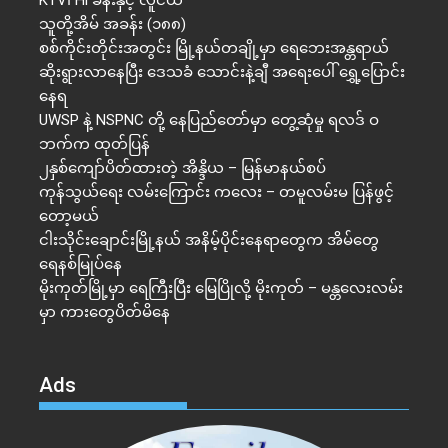
သူတို့အိမ် အခန်း (၁၈၈)
စစ်ကိုင်းတိုင်းအတွင်း မြို့နယ်တချို့မှာ ရေဘေးအန္တရာယ်
ဆိုးရွားလာနေပြီး ဒေသခံ သောင်းနဲ့ချီ အရေးပေါ် ရွှေ့ပြောင်း
နေရ
UWSP နဲ့ NSPNC တို့ နေပြည်တော်မှာ တွေ့ဆုံမှု ရလဒ် ဝ
ဘက်က ထုတ်ပြန်
၂နှစ်​ကျော်ပိတ်ထားတဲ့ အိန္ဒိယ – မြန်မာနယ်စပ်
ကုန်သွယ်ရေး လမ်းကြောင်း ကလေး – တမူလမ်းမ ပြန်ဖွင့်
တော့မယ်
ငါးသိုင်းချောင်းမြို့နယ် အနိမ့်ပိုင်းနေရာတွေက အိမ်​တွေ
ရေနစ်မြုပ်နေ
မိုးကုတ်မြို့မှာ ရေကြီးပြီး မြေပြိုလို့ မိုးကုတ် – မန္တလေးလမ်း
မှာ ကားတွေပိတ်မိနေ
Ads