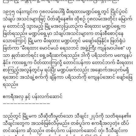
၁၉၇၅ ဝန်းကျင်က ၇၈လမ်းပေါ်ရှိ မီးရထားမဏ္ဍပ်ရှေ့တွင် ပြိုင်ပွဲဝင်
သံချပ် အသင်းများဖြင့် ပိတ်ဆို့နေ၏။ ထိုစဉ် ၇၈လမ်းအတိုင်း မြောက်
မှ တောင်သို့ သွားမည့် မြို့မအလှပြယာဉ်က မီးရထား မဏ္ဍပ်ရှေ့က
ဖြတ်ရသည်။ မဏ္ဍပ်ရှေ့မှာ သံချပ်အသင်းများက တန်းစီစောင့်နေ
သောကြောင့် မြို့မက မီးရထား မဏ္ဍပ်တွင် မဖျော်ဖြေနိုင်။ ဖြတ်ရုံပဲ
ဖြတ်ကာ “မီးရထား မောင်မယ် ရေသဘင် အဖွဲ့ကြီး ကျန်းမာပါစေ” ဟု
သာ နှုတ်ဆက်ရင်း ရှေ့ခရီးဆက်ရသည်။ ဒါကို ပရိသတ်က မကျေနပ်
နိုင်။ ကားရှေ့က ပိတ်ထားကြလို့ တောင်းပန်ကာ တောင်ဘက် မီးရထား
စာကြည့်အလွန်တွင်မှ ရပ်ပြီး မဏ္ဍပ်ဖက်လည်း အနှောက်အယှက်မရှိ
ရအောင် အသံချဲ့စက်ကို ချိန်ကာ ပရိသတ်ကို ကျေနပ်အောင် ဖျော်ဖြေ
ရသည်။
ဧကရီအလှ နှင့် ပန်းလက်ဆောင်
—————————————
သည်တွင် မြို့မက သီဆိုတီးမှုတ်သော သီချင်း ၂ပုဒ်ကို သတိရနေ၏။
သီချင်းတွေက အသစ်ဖြစ်လိမ့်မည်။ တစ်ပူဒ်က ဧကရီအလှတဲ့။ ထိပ်
တင်ဆန်းက ဆိုသည်။ တစ်ပုဒ်က ပန်းလက်ဆောင် တဲ့၊ ဒီသီချင်းက