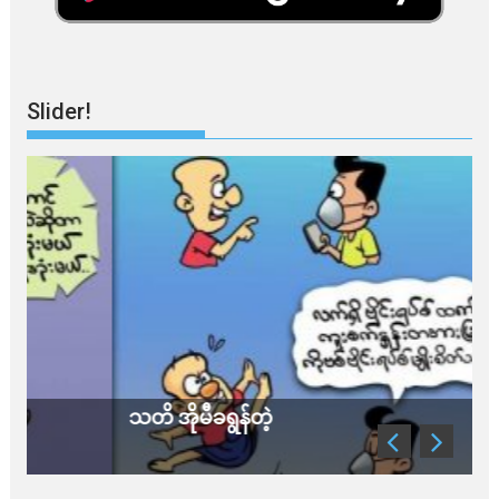
Slider!
သတိ အိုမီခရွန်တဲ့
ခ