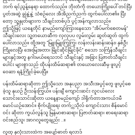
ဘက် ရင်ညွန့်နေရာ ထောက်သည်။ ဘိုးတံကို တယောကြိုးပေါ် တင်ပြီး
ပွတ်အဆွဲ ချွဲနွဲ့နွဲ့ သံစဉ်လေး အိအိညက်ညက် ထွက်ပေါ်လာ၏။ ပြီး
တော့ သူ့နှုတ်ဖျားက သီချင်းတစ်ပုဒ် ပွင့်အန်ကျလာသည်။
ဤသို့ဖြင့် ယနေ့တိုင် နာမည်ကျော်ကြားနေသော “အိပ်မက်စေတမန်”
သီချင်းလေး သူ့တယောဆီက လှလှပပ လွမ်းလွမ်း ဆွတ်ဆွတ် ထွက်
ပေါ်လာသည်။ ထို့အတူ “မြူးမြူးကြွကြွ၊ လန်းလန်းဆန်းဆန်း၊ နှစ်ဦး
ကြိုလေပြီ၊ အေးမြအတာ၊ မြိုင်ဆိုင်မြိုင်ခိုင်” စသော သင်္ကြန်သီချင်း
များနှင့်အတူ နဂါးမယ်ရေသဘင် သီချင်းနှင့် အခြား ပြဇာတ်သီချင်း
ပေါင်း များစွာသည် ထိုပန်းထိမ်ဆရာ၏ တယောလေးဆီမှ ဖူးပွင့်
ဝေဆာ ရနံ့ကြိုင်ခဲ့ပေပြီ။
ပန်းထိမ်ဆရာဆိုတာ ဤသို့သော အနုပညာ အသီးအပွင့်တွေ ဖူးပွင့်စေ
ခဲ့သူ နုယဉ် ဦးသန်းကြွယ်။ ပန်းချီ ကျောင်းဆင်း လူငယ်လေး
သောင်းသောင်းဆိုတာ ယနေ့နာမည်ကျော် ဒါရိုက်တာအကယ်ဒမီ
မောင်ယဉ်အောင်။ စိုက်ပျိုးရေး တက်္ကသိုလ် ကျောင်းသား စိန်မောင်
ဝင်း ဆိုတာ ကွယ်လွန်သူ မြန်မာစာဆရာ၊ ပြဇာတ်ဆရာ၊ စာရေးဆရာ
ဝင်းစည်သူ၊ အာဂလူတွေချည်း …။
လူထု နှလုံးသားထဲက အပျော်ဓာတ် ရလာဒ်