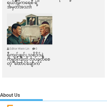
ရယ်ဒီမိုကရေစီ ရဲ့
အမှတ်အသား
Editor Htein Lin
0
ရှီကျင့်ဖျင်၊ သုစိဒိဒ်နဲ့
ကမ္ဘာကြီးကို လှုပ်ခတ်စေ
တဲ့ “ထောင်ချောက်”
About Us