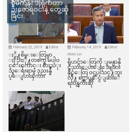
စီမံကိန်း ဒါရိုက်တာ
ဦးဇော်ရဲဝင်းနဲ့ တွေ့ဆုံ
ခြင်း
February 22, 2019
Editor
February 14, 2019
Editor
ႏို႔စိမ္းေတြမွာ
Htein Lin
ႏြားႏို႔တစက္မွ မပါဝ
ရိုဟင္ဂ်ာေတြကို ျမန္မာနို
င္ေၾကာင္း စားသံုး
င္ငံသားေပးေရး အျခား
သူေရးရာမွ ဒုညႊန္ခ်ဳ
နိုင္ငံေတြ ၀င္မပါသင္႔ဘူး
ပ္ေျပာၾကား
လို႔ စင္ကာပူနုိင္ငံျခားေ
ရး၀န္ၾကီးဆို