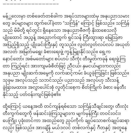
———————————————–
မန်္တလေးမှာ တစ်ခေတ်တစ်ခါက အရပ်သားများထဲမှ အနုပညာသမား
တွေ ခပ်များများ ထွက်ပေါ်ခဲ့တာ “သင်္ကြန်” ကြောင့် ဖြစ်သည်။ သင်္ကြန်
သည် မိမိတို့ ရင်တွင်း ရှိနေသော အနုပညာဗီဇကို နိုးထစေသလို
ပျိုးထောင် အညွန့် အညှောက်ထွက် ရှင်သန် ကြီးထွားရာ မြေသြဇာ
အပြည့်ရှိသည့် ပျိုးခင်းကြီးနှင့် တူသည်။ လွတ်လွတ်လပ်လပ် အယုတ်
အလတ် အမြတ်မရွေး ခံစားရေးဖွဲ့ ကွန့်မြူးနိုင်သည်။ ရှေ့က
နောင်တော်၊ အစ်မတော်များ စပ်ဟပ် သီကုံး တီးမှုတ်ကခုန် ရေးဖွဲ့ကြ
တာ ကြည့်ရင်း အားကျမခံစိတ်ဖြင့် ညီငယ်၊ နှမငယ်များကလည်း
အနုပညာ မျိုးဆက်အမွေကို လက်ဆင့်ကမ်း ခံယူခဲ့ကြခြင်း ဖြစ်သည်။
သုခုမ အလုပ်သည် သဘင်သည်၊ ပညာသည် အလုပ်ဟု သီးသန့်
ခွဲခြားမထား။ အလွှာပေါင်းစုံ လူတိုင်းစေ့က စိတ်ကြိုက် ခံစား ဖန်တီး
နိုင်သည့် ပတ်ဝန်းကျင်ဖြစ်ခဲ့၏။
ထို့ကြောင့် ယနေ့အထိ တင်ကျန်ရစ်သော သင်္ကြန်သီချင်းတွေ၊ တီးလုံး
တီးကွက်တွေကို ဖန်ဆင်းခဲ့ကြသူများက မျက်မှန်ကြီး တဝင်းဝင်း၊
ပေကြိုး ပုခုံးတင်ကာ အထည်တွေ ညှပ်ကိုက် ချုပ်သောစက်ချုပ်ဆရာ
လည်း ဖြစ်သည်။ အားချိန် မယ်ဒလင် တစ်လက်နှင့် ဂီတနှင့် အတူနေ