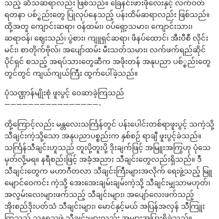
သည့် ဆံသဆရာလည်း ဖြစ်သည်။ ခြေနင်းဖားဖိုလေးနှင့် လက်ဝတ်
ရတနာ ပစ်္စည်းတွေ ပြုလုပ်နေသည့် ပန်းထိမ်ဆရာလည်း ဖြစ်သည်။
ထို့အတူ ကျောင်းဆရာ၊ ဝန်ထမ်း၊ ဝပ်ရှော့သမား၊ ကျောင်းသား၊
ဆရာဝန်၊ ဈေးသည်၊ ပွဲစား၊ ကျူရှင်ဆရာ၊ ဖိနပ်ထောင်၊ အီးပီစီ လိုင်း
မင်း၊ စာတိုက်ဗိုလ်၊ အပျော်ထမ်း မီးသတ်သမား၊ လက်ဖက်ရည်ဆိုင်
ပိုင်ရှင် စသည့် အရပ်သားတွေဆီက အဖိုးတန် အနုပညာ ပစ်္စည်းတွေ
တွင်တွင် ကျယ်ကျယ်ကြီး ထွက်ပေါ်ခဲ့သည်။
ပုံသဏ္ဌာန်မျိုးစုံ ဖူးပွင့် ဝေဆာခဲ့ကြသည်
————————————————-
ထို့ကြောင့်လည်း မန္တလေးသင်္ကြန်တွင် ပန်းပေါင်းတစ်ရာဖူးပွင့် သကဲ့သို့
သီချင်းကဲ့သို့သော အနုပညာပစ္စည်းက နှစ်စဉ် ရာချီ ဖူးပွင့်ခဲသည်။
သင်္ကြန်သီချင်းဟူသည် တူးပို့တူးပို့ ဒိုးချက်ဖြင့် အမြူးအကြွဟု ပုံသေ
မှတ်လို့မရ။ နရီစည်းဖြင့် အခံ့အညား သီချင်းတွေလည်းရှိသည်။ ဒီ
သီချင်းတွေက မဟာဂီတလာ သီချင်းကြီးများအလိုက် ရေးဖွဲ့သည့် မြူ
မျောင်ဝေကင်း ကဲ့သို့ အေးအေးချမ်းချမ်းကဲ့သို့ သီချင်းမျှသာမဟုတ်၊
အလွမ်းလေးများဖက်သည့် သီချင်းများ၊ အပျော်လေးဖက်သည့်
အိုးစည်ဒိုးပတ်သံ သီချင်းများ၊ မောင်နှင့်မယ် အပြန်အလှန် သီကြူး
ကြသည့် သန္တရသဖွဲ့ သီချင်းများလည်း အများအပြားရှိခဲ့သည်။