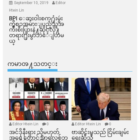
September 10, 2019
Editor
Htein Lin
BPI ​ေဆးဝါးစက္​႐ုံးမွဴး
ကိစၥအမ်ားျပည္​သူအ
က်ိဳးစီးပြားနဲ႔ဆိုင္​လို႔
တရား႐ုံးမွာဘဲေျပာမ
ယ္​
ကမာၻ႔သတင္း
Editor Htein Lin
0
Editor Htein Lin
0
အင်ဒိုနီးရှား သို့မဟုတ်
ဗာဆိုင်းမှသည် ငြိမ်းချမ်း
အရှေ့တောင်အာရှလစ်ဘ
ရေးဆီသို့