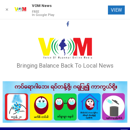
VOM News
✕
VIEW
FREE
In Google Play
Skip
to
content
Bringing Balance Back To Local News