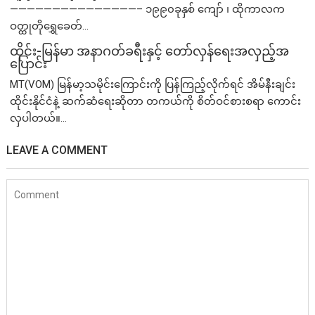
———————————————– ၁၉၉၀ခုနှစ် ကျော် ၊ ထိုကာလက
ဝတ္ထုတိုရွှေခေတ်...
ထိုင်း-မြန်မာ အနာဂတ်ခရီးနှင့် တော်လှန်ရေးအလှည့်အ
ပြောင်း
MT(VOM) ​မြန်မာ့သမိုင်းကြောင်းကို ပြန်ကြည့်လိုက်ရင် အိမ်နီးချင်း
ထိုင်းနိုင်ငံနဲ့ ဆက်ဆံရေးဆိုတာ တကယ်ကို စိတ်ဝင်စားစရာ ကောင်း
လှပါတယ်။...
LEAVE A COMMENT