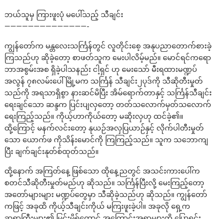
ဘယ်သူမှ ကြားဖူးပုံ မပေါ်သည့် သီချင်း
——————————————-
ကျွန်တော်က မန္တလေးသင်္ကြန်တွင် လူတိုင်းစေ့ အနုပညာတောက်စားခဲ့
ကြသည်ဟု ဆိုခဲ့တော့ စာဖတ်သူက မေးပါလိမ့်မည်။ မောင်ရင်ကရော
ဘာအစွမ်းအစ ရှိခဲ့ပါသနည်း ငါ့ရှင် ဟု မေးသော် မီးရထားမဏ္ဍပ်
အလွန် ၇၈လမ်းပေါ် မြို့မက သင်္ကြန် သီချင်း၂ပုဒ်ကို သီဆိုတီးမှုတ်
သည်ကို အရသာရှိစွာ နားဆင်မိပြီး အိမ်ရောက်တာနှင့် သင်္ကြန်သီချင်း
ရေးချင်သော ဆန္ဒက ပြင်းပျလှတော့ တတ်သလောက်မှတ်သလောက်
ရေးကြည့်သည်။ ကိုယ့်ဟာကိုယ်တော့ မဆိုးလှဟု ထင်ခဲ့၏။
ထို့ကြောင့် မနက်လင်းတော့ နုယဉ်အလှပြယာဉ်နှင့် လိုက်ပါတီးမှုတ်
သော ယောက်ဖ ကိုသိန်းမောင်ကို ကြကြည့်သည်။ သူက သဘောကျ
ပြီး ချက်ချင်းနုတ်စ်ထုတ်သည်။
ထို့နောက် အကြတ်နေ့ ဖြစ်သော ထိုနေ့ညတွင် အသင်းကားပေါ်က
စတင်သီဆိုတီးမှုတ်မည်ဟု ဆိုသည်။ သင်္ကြန်ပြီးလို့ မေးကြည့်တော့
အတော်များများ မဏ္ဍပ်တွေမှာ သီဆိုခဲ့သည်ဟု ဆိုသည်။ ကျွန်တော်
ကဖြင့် အခုထိ ကိုယ့်သီချင်းကိုယ် မကြးဖူးခဲ့ပါ။ အခုလို ရှေ့က
ဆရာကြီးများ၏ မြင်းမိုရ်တောင် အကြောင်းအရာများကို ပြောရင်း