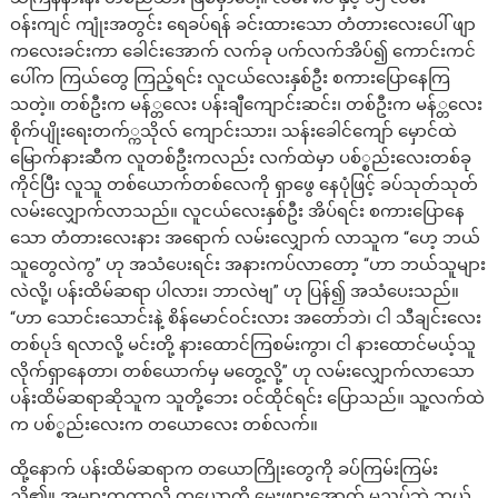
ဝန်းကျင် ကျုံးအတွင်း ရေခပ်ရန် ခင်းထားသော တံတားလေးပေါ် ဖျာ
ကလေးခင်းကာ ခေါင်းအောက် လက်ခု ပက်လက်အိပ်၍ ကောင်းကင်
ပေါ်က ကြယ်တွေ ကြည့်ရင်း လူငယ်လေးနှစ်ဦး စကားပြောနေကြ
သတဲ့။ တစ်ဦးက မန်္တလေး ပန်းချီကျောင်းဆင်း၊ တစ်ဦးက မန်္တလေး
စိုက်ပျိုးရေးတက်္ကသိုလ် ကျောင်းသား၊ သန်းခေါင်ကျော် မှောင်ထဲ
မြောက်နားဆီက လူတစ်ဦးကလည်း လက်ထဲမှာ ပစ်္စည်းလေးတစ်ခု
ကိုင်ပြီး လူသူ တစ်ယောက်တစ်လေကို ရှာဖွေ နေပုံဖြင့် ခပ်သုတ်သုတ်
လမ်းလျှောက်လာသည်။ လူငယ်လေးနှစ်ဦး အိပ်ရင်း စကားပြောနေ
သော တံတားလေးနား အရောက် လမ်းလျှောက် လာသူက “ဟေ့ ဘယ်
သူတွေလဲကွ” ဟု အသံပေးရင်း အနားကပ်လာတော့ “ဟာ ဘယ်သူများ
လဲလို့၊ ပန်းထိမ်ဆရာ ပါလား၊ ဘာလဲဗျ” ဟု ပြန်၍ အသံပေးသည်။
“ဟာ သောင်းသောင်းနဲ့ စိန်မောင်ဝင်းလား အတော်ဘဲ၊ ငါ သီချင်းလေး
တစ်ပုဒ် ရလာလို့ မင်းတို့ နားထောင်ကြစမ်းကွာ၊ ငါ နားထောင်မယ့်သူ
လိုက်ရှာနေတာ၊ တစ်ယောက်မှ မတွေ့လို့” ဟု လမ်းလျှောက်လာသော
ပန်းထိမ်ဆရာဆိုသူက သူတို့ဘေး ဝင်ထိုင်ရင်း ပြောသည်။ သူ့လက်ထဲ
က ပစ်္စည်းလေးက တယောလေး တစ်လက်။
ထို့နောက် ပန်းထိမ်ဆရာက တယောကြိုးတွေကို ခပ်ကြမ်းကြမ်း
ညှိ၏။ အများတကာလို တယောကို မေးဖျားအောက် မညှပ်ဘဲ ဘယ်