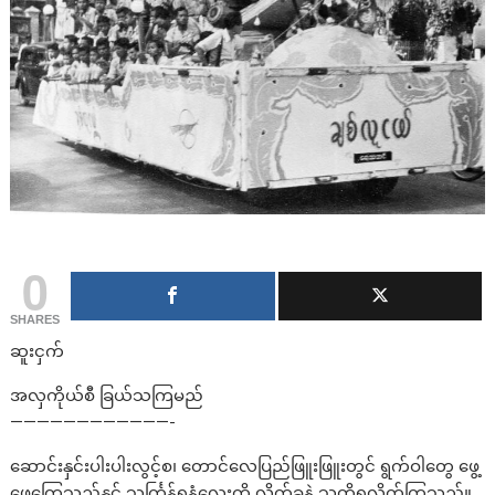
0
SHARES
ဆူးငှက်
အလှကိုယ်စီ ခြယ်သကြမည်
————————————-
ဆောင်းနှင်းပါးပါးလွင့်စ၊ တောင်လေပြည်ဖြူးဖြူးတွင် ရွက်ဝါတွေ ဖွေ့
ဖွေ့ကြွေသည်နှင့် သင်္ကြန်ရနံ့လေးကို လှိုက်ခနဲ သတိရလိုက်ကြသည်။