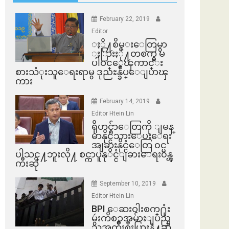
February 22, 2019
Editor
ႏို႔စိမ္းေတြမွာ
ႏြားႏို႔တစက္မွ မ
ပါဝင္ေၾကာင္း
စားသံုးသူေရးရာမွ ဒုညႊန္ခ်ဳပ္ေျပာၾ
ကား
February 14, 2019
Editor Htein Lin
ရိုဟင္ဂ်ာေတြကို ျမန္
မာနိုင္ငံသားေပးေရး
အျခားနိုင္ငံေတြ ၀င္မ
ပါသင္႔ဘူးလို႔ စင္ကာပူနုိင္ငံျခားေရး၀န္ၾ
ကီးဆို
September 10, 2019
Editor Htein Lin
BPI ​ေဆးဝါးစက္​႐ုံး
မွဴးကိစၥအမ်ားျပည္​
သူအက်ိဳးစီးပြားနဲ႔ဆို