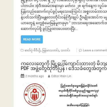
မြို့နယ်၊ ၆၄ လမ်း နဲ့ ၂၇ လမ်းထောင့်မှာရှိတဲ့ Oriental Ho
ပါတယ်။ အဲ့ဒီအခမ်းအနားမှာ မတ်လ ၂၈ ရက်နေ့က လှုပ်ခတ်ခ
ပြန်လည်ဆောက်လုပ်ခွင့်မရသေးကြောင်း အစ္စလာမ်ဘာသာရ
နဲ့ပတ်သက်ပြီးမန္တလေးတိုင်းဝန်ကြီးချုပ် ဦးမျိုးအော
ယာတွေနဲ့ တွေ့စုံမေးမြန်မှုတခုမှာ ” ဘာသာရေးအဆောက်အဦတ
ဆောက်လုပ်ဖို့ ခွင့်ပြုထားပေးထားပြီး…
READ MORE
,
,
ဓာတ်ပုံ ဗီဒီယို
မြန်မာသတင်း
သတင်း
Leave a comment
ကလေးတွေကို မြို့ပေါ်ကျောင်းထားတဲ့ မိဘတွေ မ
PDF အဖွဲ့တွေထုတ်ပြန် ၊ ဒေသခံတွေအတွ
2 months ago
Editor Htein Lin