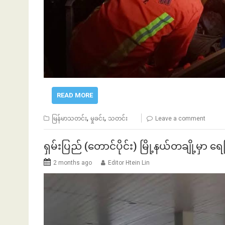
ဏ်နဲ့အကြွေး
ဘာလျှော့မလဲ
READ MORE
,
,
မြန်မာသတင်း
မှုခင်း
သတင်း
Leave a comment
ရှမ်းပြည် (တောင်ပိုင်း) မြို့နယ်တချို့မှာ ရ
2 months ago
Editor Htein Lin