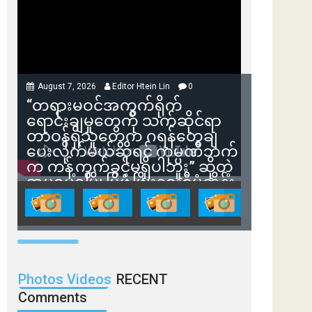
August 7, 2026
Editor Htein Lin
0
“တရားမဝင်အကွက်ရိုက်
ရောင်းချမှုတွေကို သက်ဆိုင်ရာ
တာဝန်ရှိသူတွေက ဂရန်တွေချ
ပေးလိုက်မယ်ဆိုရင် ကုမ္ပဏီဘက်
က ကန့်ကွက်ခွင့်မရှိပါဘူး” ဆိုတဲ့
အမရပူရမြို့ပြဖွံ့ဖြိုးရေးစီမံကိန်း
ဒါရိုက်တာ ဦးဇော်ရဲဝင်းနဲ့ တွေ့ဆုံ
ခြင်း
Photos Videos
RECENT
Comments