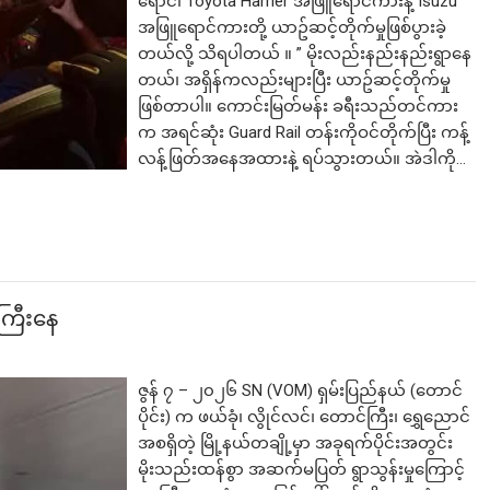
ရောင်၊ Toyota Harrier အဖြူရောင်ကားနဲ့ Isuzu
အဖြူရောင်ကားတို့ ယာဥ်ဆင့်တိုက်မှုဖြစ်ပွားခဲ့
တယ်လို့ သိရပါတယ် ။ ” မိုးလည်းနည်းနည်းရွာနေ
တယ်၊ အရှိန်ကလည်းများပြီး ယာဥ်ဆင့်တိုက်မှု
ဖြစ်တာပါ။ ကောင်းမြတ်မန်း ခရီးသည်တင်ကား
လက်မည်းကြီး
က အရင်ဆုံး Guard Rail တန်းကိုဝင်တိုက်ပြီး ကန့်
လန့်ဖြတ်အနေအထားနဲ့ ရပ်သွားတယ်။ အဲဒါကို…
ေကြီးနေ
ဇွန် ၇ – ၂၀၂၆ SN (VOM) ရှမ်းပြည်နယ် (တောင်
ပိုင်း) က ဖယ်ခုံ၊ လွိုင်လင်၊ တောင်ကြီး၊ ရွှေညောင်
အစရှိတဲ့ မြို့နယ်တချို့မှာ အခုရက်ပိုင်းအတွင်း
မိုးသည်းထန်စွာ အဆက်မပြတ် ရွာသွန်းမှုကြောင့်