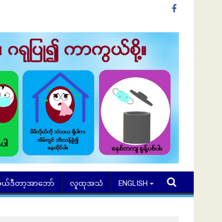
ယ်ဒီတာ့အာဘော်
လူထုအသံ
ENGLISH