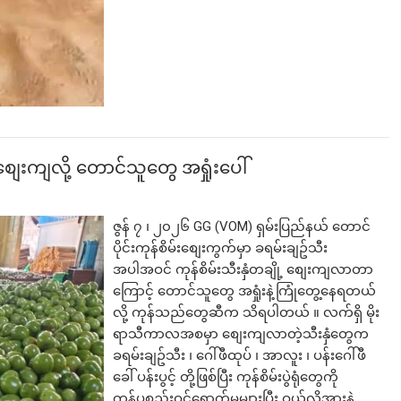
စျေးကျလို့ တောင်သူတွေ အရှုံးပေါ်
ဇွန် ၇ ၊ ၂၀၂၆ GG (VOM) ရှမ်းပြည်နယ် တောင်
ပိုင်းကုန်စိမ်းစျေးကွက်မှာ ခရမ်းချဥ်သီး
အပါအဝင် ကုန်စိမ်းသီးနှံတချို့ စျေးကျလာတာ
ကြောင့် တောင်သူတွေ အရှုံးနဲ့ကြုံတွေ့နေရတယ်
လို့ ကုန်သည်တွေဆီက သိရပါတယ် ။ လက်ရှိ မိုး
ရာသီကာလအစမှာ စျေးကျလာတဲ့သီးနှံတွေက
ခရမ်းချဥ်သီး ၊ ဂေါ်ဖီထုပ် ၊ အာလူး ၊ ပန်းဂေါ်ဖီ
ခေါ် ပန်းပွင့် တို့ဖြစ်ပြီး ကုန်စိမ်းပွဲရုံတွေကို
ကုန်ပစ္စည်းဝင်ရောက်မှုများပြီး ဝယ်လိုအားနဲ့