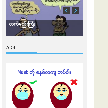
သတိ အိုမီခရွန်တဲ့
ချွတ်ရမှ
ADS