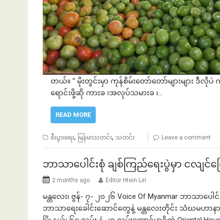
တယ်။ ” မိုးတွင်းမှာ ကုန်စိမ်းတော်တော်များများ ဒီ
ရောင်းဖို့ဆို ကားခ ၊အလုပ်သမားခ ၊…
READ MORE
,
,
စီးပွားရေး
မြန်မာသတင်း
သတင်း
Leave a comment
ဘာသာပေါင်းစုံ ချစ်ကြည်ရေးပွဲမှာ ငလျင်
2 months ago
Editor Htein Lin
မန္တလေး၊ ဇွန်- ၇- ၂၀၂၆ Voice Of Myanmar ဘာသာပေါင်း
ဘာသာရေးခေါင်းဆောင်တွေနဲ့ မန္တလေးတိုင်း သံဃမဟာန