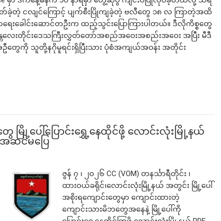
use မှာ ဒီကနေ့မနက် ၁၀ နာရီမှာ တွေ့ဆုံပွဲ ကျင်းပပြုလုပ်ခဲ့တယ်လို့ သိရ
ဲ့တဲ့ ငလျင်ကြောင့် ပျက်စီးပြိုကျခဲ့တဲ့ ဗလီတွေ ၁၈ လ ကြာတဲ့အထိ
ေးခေါင်းဆောင်တဦးက ထည့်သွင်းပြောကြားပါတယ်။ ဒီလိုကိစ္စ​တွေ
င်က မန္တလေးတိုင်းဒေသကြီးလွှတ်တော်အစည်အဝေးအစည်းအဝေး အပြီး မီဒီ
ွေကို သူတို့နဂိုမူရင်းရှိပြီးသား ပုံစံအကျယ်အဝန်း အတိုင်း
ြို့ပေါ်ပြောင်းရွှေ့နေထိုင်ဖို့ လောင်းလုံးမြို့နယ်
က်အဆင်မပြေ
ဇွန် ၇ ၊ ၂၀၂၆ CC (VOM) တနင်္သာရီတိုင်း ၊
ထားဝယ်ခရိုင်၊လောင်းလုံးမြို့နယ် အတွင်း မြို့ပေါ်
အစိုးရကျောင်းတွေမှာ ကျောင်းထားတဲ့
ကျောင်းသားမိဘတွေအနေနဲ့ မြို့ပေါ်ကို
ပြောင်းရွှေ့နေထိုင်ကြဖို့ လောင်းလုံးမြို့နယ် PDF