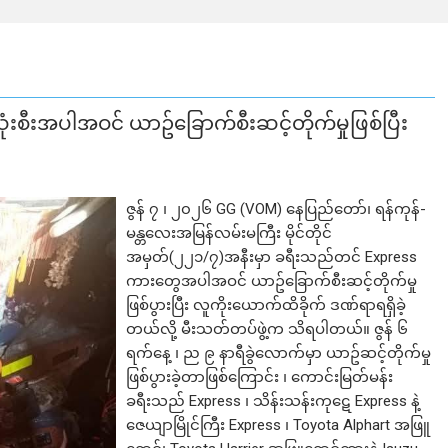
ီးအပါအဝင် ယာဥ်ခြောက်စီးဆင့်တိုက်မှုဖြစ်ပြီး
ဇွန် ၇ ၊ ၂၀၂၆ GG (VOM) နေပြည်တော်၊ ရန်ကုန်-
မန္တလေးအမြန်လမ်းမကြီး မိုင်တိုင်
အမှတ်(၂၂၁/၇)အနီးမှာ ခရီးသည်တင် Express
ကားတွေအပါအဝင် ယာဥ်ခြောက်စီးဆင့်တိုက်မှု
ဖြစ်ပွားပြီး လူကိုးယောက်ထိခိုက် ဒဏ်ရာရရှိခဲ့
တယ်လို့ မီးသတ်တပ်ဖွဲ့က သိရပါတယ်။ ဇွန် ၆
ရက်နေ့ ၊ ည ၉ နာရီခွဲလောက်မှာ ယာဥ်ဆင့်တိုက်မှု
ဖြစ်ပွားခဲ့တာဖြစ်ကြောင်း ၊ ကောင်းမြတ်မန်း
ခရီးသည် Express ၊ သိန်းသန်းကုဋေ Express နဲ့
ဇေယျာမြိုင်ကြီး Express ၊ Toyota Alphart အဖြူ