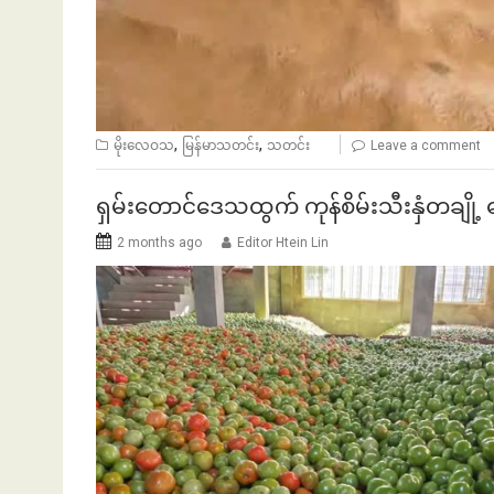
,
,
မိုးလေဝသ
မြန်မာသတင်း
သတင်း
Leave a comment
ရှမ်းတောင်ဒေသထွက် ကုန်စိမ်းသီးနှံတချို့ 
2 months ago
Editor Htein Lin