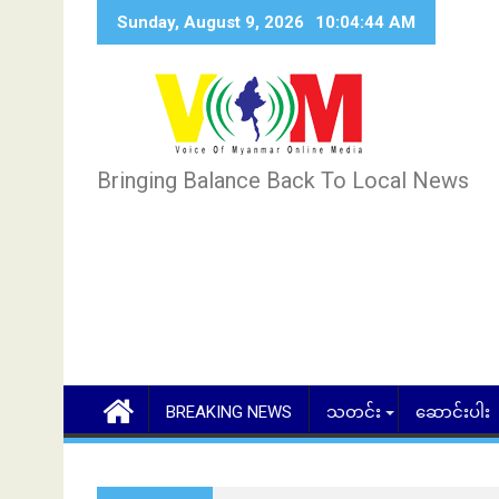
Skip
Sunday, August 9, 2026
10:04:45 AM
to
content
Bringing Balance Back To Local News
BREAKING NEWS
သတင်း
ဆောင်းပါး