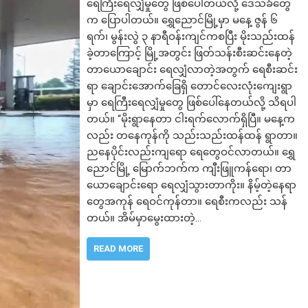
ရေကြီး‌ရေလျှံမှုတွေ ဖြစ်ပေါ်တယ်လို့ ဒေသခံတွေ
က ပြောပါတယ်။ ရွှေညောင်မြို့မှာ မနေ့ ဇွန် ၆
ရက်၊ မွန်းလွဲ ၃ နာရီဝန်းကျင်ကစပြီး မိုးသည်းထန်
ခဲ့တာကြောင့် မြို့အတွင်း ဖြတ်သန်းစီးဆင်းနေတဲ့
တာယောချောင်း ရေလျှံလာတဲ့အတွက် ရေစီးဆင်း
ရာ ချောင်းအောက်ခြေရှိ တောင်လေးလုံးကျေးရွာ
မှာ ရေကြီးရေလျှံမှုတွေ ဖြစ်ပေါ်နေတယ်လို့ သိရပါ
တယ်။ “မိုးရွာနေတာ ငါးရက်လောက်ရှိပြီ။ မနေ့က
လည်း တနေကုန်ကို သည်းသည်းထန်ထန် ရွာတာ။
ညနေပိုင်းလည်းကျရော ရေတွေဝင်လာတယ်။ ရွှေ
ညောင်မြို့ မြောက်ဘက်က ကျီးဖြူကန်ရော၊ တာ
ယောချောင်းရော ရေလျှံသွားတာကိုး။ နိမ့်တဲ့နေရာ
တွေအကုန် ရေဝင်ကုန်တာ။ ရေစီးကလည်း သန်
တယ်။ အိမ်မှာမွေးထားတဲ့…
READ MORE