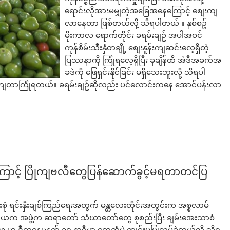
ရောင်းလိုအားမမျှတဲ့အခြေအနေကြောင့် စျေးကျ
လာနေတာ ဖြစ်တယ်လို့ သိရပါတယ် ။ နှစ်စဥ်
မိုးကာလ ရောက်တိုင်း ခရမ်းချဥ် အပါအဝင်
ကုန်စိမ်းသီးနှံတချို့ စျေးနူန်းကျဆင်းလေ့ရှိတဲ့
ပြဿနာကို ကြုံရလေ့ရှိပြီး ခုချိန်ထိ အဲဒီအခက်အ
ခဒဲကို ဖြေရှင်းနိုင်ခြင်း မရှိသေးဘူးလို့ သိရပါ
လိုပဲ ကျတာကြုံရတယ်။ ခရမ်းချဥ်ဆိုလည်း ပင်လောင်းကနေ အောင်ပန်းလာ
ကြောင့် ပြိုကျဗလီတွေပြန်ဆောက်ခွင့်မရတာတင်ပြ
စုံ ရင်းနှီးချစ်ကြည်ရေးအတွက် မန္တလေးတိုင်းအတွင်းက အစ္စလာမ်
ာယက အဖွဲ့က ဆရာတော် သံဃာတော်တွေ စုစည်းပြီး ချမ်းအေးသာစံ