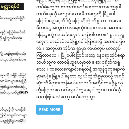
တပ်ဖွဲ့တွေက စာထုတ်အသိပေးထားတာ​တွေ့ရပါ
တယ်။ ခုလို ကျောင်းသားမိဘတွေကို မြို့ပေါ်
ပြောင်းရွှေ့နေထိုင်ဖို့ ပြောဆိုတဲ့ ကိစ္စဟာ ကလေး
မိဘတွေအတွက် နေရေးထိုင်ရေးကအစ အဆင်မ
ပြေဘူးလို့ ဒေသခံတွေက ပြောပါတယ်။ ” ရွာကလူ
တွေက ဘယ်လိုလုပ်မြို့ပေါ်ပြောင်းလို့ အဆင်ပြေမ
လဲ ။ အလုပ်အကိုင်က ရွာမှာ လယ်လုပ် ယာလုပ်
ကြတာလေ ။ မြို့ပေါ်ပြောင်းတော့ နေစရာထိုင်စရာ
ဘယ်သူက တာဝန်ယူပေးမှာလဲ ။ စားစရိတ်ကရှိ
သေး ။ ကလေးကျောင်းစရိတ်နဲ့ အကုန်ဒုက္ခရောက်
မှာပေါ့ ။ မြို့ပေါ်နေတာ လွယ်တဲ့ကိစ္စမှတ်လို့ အရင်
ဆုံး အိမ်ငှားခကုန်မယ်။ အလုပ်အကိုင်ကမရှိနဲ့ သူ
တို့ပြောသလောက်လွယ်ကူမနေပါဘူး ။ ဘယ်လို
ဆက်ဖြစ်မလဲတော့ မသိတော့ဘူး…
READ MORE