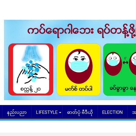
နည်းပညာ
LIFESTYLE
ဓာတ်ပုံ ဗီဒီယို
ELECTION
အ