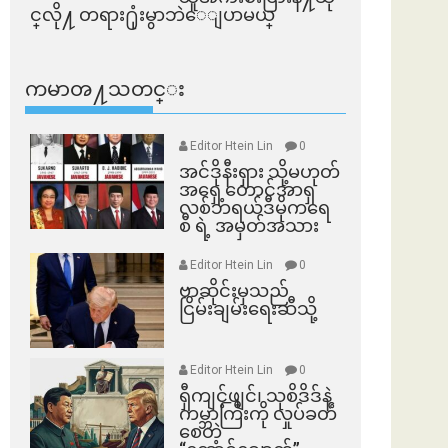
င္​လို႔ တရား႐ုံးမွာဘဲေျပာမယ္​
ကမာၻ႔သတင္း
Editor Htein Lin
0
အင်ဒိုနီးရှား သို့မဟုတ်
အရှေ့တောင်အာရှ
လစ်ဘရယ်ဒီမိုကရေ
စီ ရဲ့ အမှတ်အသား
Editor Htein Lin
0
ဗာဆိုင်းမှသည်
ငြိမ်းချမ်းရေးဆီသို့
Editor Htein Lin
0
ရှီကျင့်ဖျင်၊ သုစိဒိဒ်နဲ့
ကမ္ဘာကြီးကို လှုပ်ခတ်
စေတဲ့