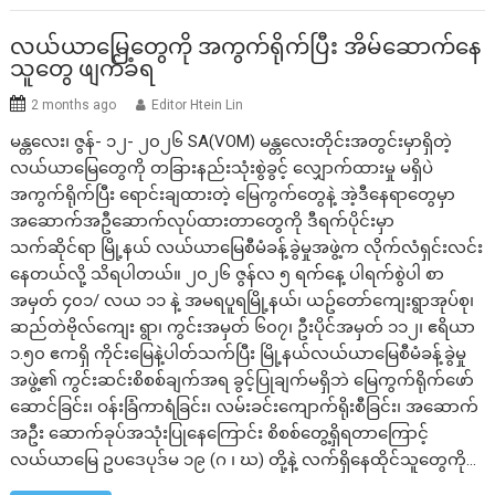
လယ်ယာမြေတွေကို အကွက်ရိုက်ပြီး အိမ်ဆောက်နေ
သူတွေ ဖျက်ခံရ
2 months ago
Editor Htein Lin
မန္တလေး၊ ဇွန်- ၁၂- ၂၀၂၆ SA(VOM) မန္တလေးတိုင်းအတွင်းမှာရှိတဲ့
လယ်ယာမြေတွေကို တခြားနည်းသုံးစွဲခွင့် လျှောက်ထားမှု မရှိပဲ
အကွက်ရိုက်ပြီး ရောင်းချထားတဲ့ မြေကွက်တွေနဲ့ အဲ့ဒီနေရာတွေမှာ
အဆောက်အဦဆောက်လုပ်ထားတာတွေကို ဒီရက်ပိုင်းမှာ
သက်ဆိုင်ရာ မြို့နယ် လယ်ယာမြေစီမံခန့်ခွဲမှုအဖွဲ့က လိုက်လံရှင်းလင်း
နေတယ်လို့ သိရပါတယ်။ ၂၀၂၆ ဇွန်လ ၅ ရက်နေ့ ပါရက်စွဲပါ စာ
အမှတ် ၄၀၁/ လယ ၁၁ နဲ့ အမရပူရမြို့နယ်၊ ယဥ်တော်ကျေးရွာအုပ်စု၊
ဆည်တဲဗိုလ်ကျေး ရွာ၊ ကွင်းအမှတ် ၆၀၇၊ ဦးပိုင်အမှတ် ၁၁၂၊ ဧရိယာ
၁.၅၀ ဧကရှိ ကိုင်းမြေနဲ့ပါတ်သက်ပြီး မြို့နယ်လယ်ယာမြေစီမံခန့်ခွဲမှု
အဖွဲ့၏ ကွင်းဆင်းစိစစ်ချက်အရ ခွင့်ပြုချက်မရှိဘဲ မြေကွက်ရိုက်ဖော်
ဆောင်ခြင်း၊ ဝန်းခြံကာရံခြင်း၊ လမ်းခင်းကျောက်ရိုးစီခြင်း၊ အဆောက်
အဦး ဆောက်ခုပ်အသုံးပြုနေကြောင်း စိစစ်တွေ့ရှိရတာကြောင့်
လယ်ယာမြေ ဥပဒေပုဒ်မ ၁၉ (ဂ ၊ ဃ) တို့နဲ့ လက်ရှိနေထိုင်သူတွေကို…