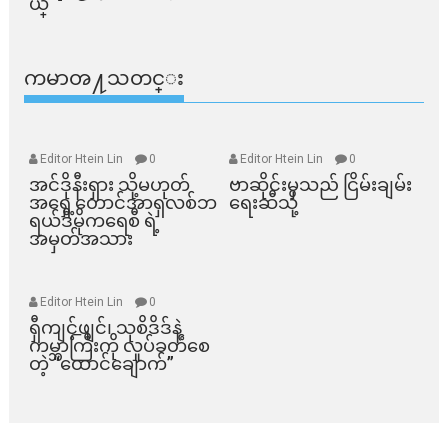
ယ္​
ကမာၻ႔သတင္း
Editor Htein Lin
0
Editor Htein Lin
0
အင်ဒိုနီးရှား သို့မဟုတ်
ဗာဆိုင်းမှသည် ငြိမ်းချမ်း
အရှေ့တောင်အာရှလစ်ဘ
ရေးဆီသို့
ရယ်ဒီမိုကရေစီ ရဲ့
အမှတ်အသား
Editor Htein Lin
0
ရှီကျင့်ဖျင်၊ သုစိဒိဒ်နဲ့
ကမ္ဘာကြီးကို လှုပ်ခတ်စေ
တဲ့ “ထောင်ချောက်”