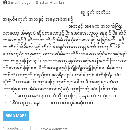
2 months ago
Editor Htein Lin
ဆူးငှက် တတိယ
အရွယ်ရောက် အဘနှင့် အမေ့အစီအစဉ်
——————————————————- အဘနှင့် အမေက အသက်ကြီး
လာတော့ အိမ်မှာပဲ ဆိုင်ကလေးဖွင့်ပြီး အေးအေးလူလူ နေချင်ပြီ။ ဆိုင်
ကလေး ဖွင့်ဖို့ ဆိုတာက ကိုယ့်အိမ် ကိုယ့်ဝင်းလေးနှင့် မှ ဖြစ်မည်။ နဂို
က ကိုယ့်အိမ်လေးနှင့် ကိုယ် နေချင်တာက ကျွန်တော်သာလျှင် ဖြစ်
သော်လည်း အခုတော့ စကားစပ်မိလေတိုင်း အမေက ဆိုင်လေးဖွင့်ချင်
တာ တဖွဖွပြောသည်။ အဘကတော့ နှုတ်က ဖွင့်မပြောသော်ငြား သွား
ရင်းလာရင်းဖြစ်စေ၊ မိတ်ဆွေများနှင့် ကြုံကြိုက်၍ ဖြစ်စေ အိမ်လေး
တစ်လုံး အတွက် စနည်းနာ လေ့ရှိသည်။ တစ်ခါတရံ ဖဲထီးကြီး ပုခုံး
ချိတ်ပြီး ဘာမပြော ညာမပြော ထွက်သွားပါက မိတ်ဆွေများထံက
ကြားခဲ့ရသော အိမ်ကလေးတစ်လုံးကို သွားကြည့်ခြင်း ဖြစ်သည်။
တကယ်တော့ ဆန္ဒအရသာ ထိုသို့ သွားကြည့်နေသော်လည်း အဘ
တတ်နိုင်သည့် အနေအထားက လက်လှမ်းမမှီတာပဲ…
READ MORE
ဆောင်းပါး
Leave a comment