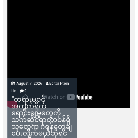
August 7, 2026
Editor Htein
Lin
0
“တရားမဝင်
အကွက်ရိုက်
ရောင်းချမှုတွေကို
သက်ဆိုင်ရာတာဝန်ရှိ
သူတွေက ဂရန်တွေချ
ပေးလိုက်မယ်ဆိုရင်