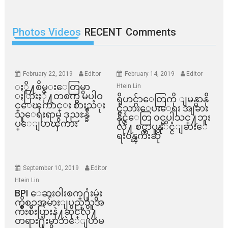
Photos Videos
RECENT
Comments
February 22, 2019
Editor
February 14, 2019
Editor
ႏို႔စိမ္းေတြမွာ
Htein Lin
ႏြားႏို႔တစက္မွ မပါဝ
ရိုဟင္ဂ်ာေတြကို ျမန္မာနို
င္ေၾကာင္း စားသံုး
င္ငံသားေပးေရး အျခား
သူေရးရာမွ ဒုညႊန္ခ်ဳ
နိုင္ငံေတြ ၀င္မပါသင္႔ဘူး
ပ္ေျပာၾကား
လို႔ စင္ကာပူနုိင္ငံျခားေ
ရး၀န္ၾကီးဆို
September 10, 2019
Editor
Htein Lin
BPI ​ေဆးဝါးစက္​႐ုံးမွဴး
ကိစၥအမ်ားျပည္​သူအ
က်ိဳးစီးပြားနဲ႔ဆိုင္​လို႔
တရား႐ုံးမွာဘဲေျပာမ