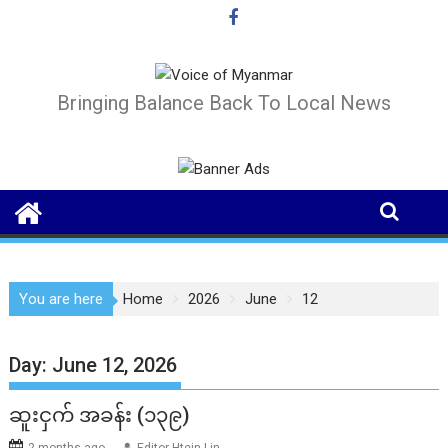
Skip
to
content
Bringing Balance Back To Local News
You are here
Home
2026
June
12
Day:
June 12, 2026
ဆူးငှက် အခန်း (၁၃၉)