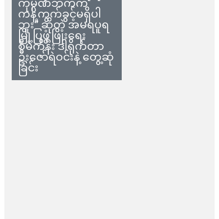
ကုမ္ပဏီဘက်က
ကန့်ကွက်ခွင့်မရှိပါ
ဘူး” ဆိုတဲ့ အမရပူရ
မြို့ပြဖွံ့ဖြိုးရေး
စီမံကိန်း ဒါရိုက်တာ
ဦးဇော်ရဲဝင်းနဲ့ တွေ့ဆုံ
ခြင်း