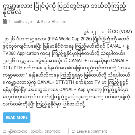
ကမ္ဘာ့ဖလား ပြိုင်ပွဲကို ပြည်တွင်းမှာ ဘယ်လိုကြည့်
နိုင်မလဲ
2 months ago
Editor Htein Lin
ဇွန် ၁၂ ၊၂၀၂၆ GG (VOM)
၂၀၂၆ ဖီဖာကမ္ဘာ့ဖလား (FIFA World Cup 2026) ပြိုင်ပွဲကြီးကို စတင်
ဖွင့်လှစ်ကျင်းပနေပြီး မြန်မာနိုင်ငံကနေ ကြည့်မယ်ဆိုရင် CANAL + နဲ့
TV360 Application ကနေ ကြည့်ရှူနိုင်မှာဖြစ်တယ်လို့ သိရပါတယ်။
၂၀၂၆ ကမ္ဘာ့ဖလားပွဲစဉ်အားလုံးကို CANAL + ကနေဆိုရင် CANAL+
DTT/ DTH စက်ကနေ ချန်နယ်အသစ်အဖြစ်ထည့်သွင်းထားတဲ့ “သုခုမ
ကမ္ဘာ့ဖလား ” ချန်နယ်လ်ကနေ ကြည့်ရှုရမှာ ဖြစ်တယ်လို့ သိရပါတယ်
။ ကမ္ဘာ့ဖလားပွဲကို CANAL+ DTT/DTH စက်နဲ့သာ TV မှာ ကြည့်ရှုခွင့်
ရရှိမှာဖြစ်ပြီး ဖုန်းတွေထဲကနေ CANAL+ App မှာတော့ ကြည့်ရှုနိုင်မှာ
မဟုတ်ဘူးကြောင်း ၊ စက်နဲ့ကြည့်ရှုမယ့်သူတွေကတော့ ပက်ကေ့ချ်ကို
သက်တမ်းတိုးပြီး ကြည့်ရှုနိုင်မှာ ဖြစ်တယ်လို့…
READ MORE
,
,
မြန်မာသတင်း
သတင်း
အားကစား
Leave a comment