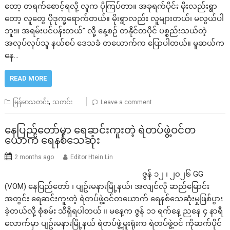
တော့ တရက်စောင့်ရလို့ လူက ပိုကြပ်တာ။ အခုရက်ပိုင်း မိုးလည်းရွာ
တော့ လူတွေ ပိုဒုက္ခရောက်တယ်။ မိုးရွာလည်း လူများတယ်၊ မလွယ်ပါ
ဘူး။ အရမ်းပင်ပန်းတယ်” လို့ နေ့စဉ် တနိုင်တပိုင် ပစ္စည်းသယ်တဲ့
အလုပ်လုပ်သူ နယ်စပ် ဒေသခံ တယောက်က ပြောပါတယ်။ မူဆယ်က
နေ…
READ MORE
,
မြန်မာသတင်း
သတင်း
Leave a comment
နေပြည်တော်မှာ ရေဆင်းကူးတဲ့ ရဲတပ်ဖွဲ့ဝင်တ
ယောက် ရေနစ်သေဆုံး
2 months ago
Editor Htein Lin
ဇွန် ၁၂ ၊ ၂၀၂၆ GG
(VOM) နေပြည်တော် ၊ ပျဥ်းမနားမြို့နယ်၊ အလျင်လို ဆည်မြောင်း
အတွင်း ရေဆင်းကူးတဲ့ ရဲတပ်ဖွဲ့ဝင်တယောက် ရေနစ်သေဆုံးမှုဖြစ်ပွား
ခဲ့တယ်လို့ စုံစမ်း သိရှိရပါတယ် ။ မနေ့က ဇွန် ၁၁ ရက်နေ့ ညနေ ၄ နာရီ
လောက်မှာ ပျဥ်းမနားမြို့နယ် ရဲတပ်ဖွဲ့မှူးရုံးက ရဲတပ်ဖွဲ့ဝင် ကိုဆက်ပိုင်