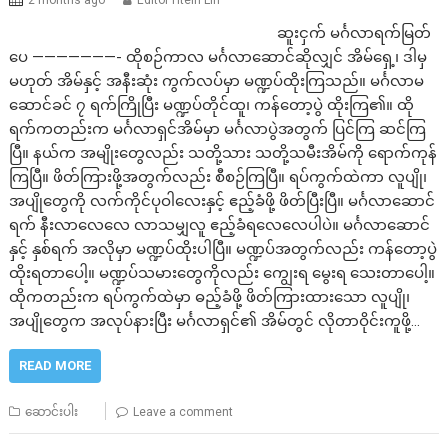
2 months ago
Editor Htein Lin
ဆူးငှက် မင်္ဂလာရက်မြတ်
ပေ ———————- ထိုစဉ်ကာလ မင်္ဂလာဆောင်ဆိုလျှင် အိမ်ရှေ့၊ ဒါမှ
မဟုတ် အိမ်နှင့် အနီးဆုံး ကွက်လပ်မှာ မဏ္ဍပ်ထိုးကြသည်။ မင်္ဂလာမ
ဆောင်ခင် ၇ ရက်ကြိုပြီး မဏ္ဍပ်တိုင်ထူ၊ ကန်တော့ပွဲ ထိုးကြ၏။ ထို
ရက်ကတည်းက မင်္ဂလာရှင်အိမ်မှာ မင်္ဂလာပွဲအတွက် ပြင်ကြ ဆင်ကြ
ပြီ။ နယ်က အမျိုးတွေလည်း သတို့သား သတို့သမီးအိမ်ကို ရောက်ကုန်
ကြပြီ။ ဖိတ်ကြားဖို့အတွက်လည်း စီစဉ်ကြပြီ။ ရပ်ကွက်ထဲကာ လူပျို၊
အပျိုတွေကို လက်ကိုင်ပုဝါလေးနှင့် ဧည့်ခံဖို့ ဖိတ်ပြီးပြီ။ မင်္ဂလာဆောင်
ရက် နီးလာလေလေ လာသမျှလူ ဧည့်ခံရလေလေပါပဲ။ မင်္ဂလာဆောင်
နှင့် နှစ်ရက် အလိုမှာ မဏ္ဍပ်ထိုးပါပြီ။ မဏ္ဍပ်အတွက်လည်း ကန်တော့ပွဲ
ထိုးရတာပေါ့။ မဏ္ဍပ်သမားတွေကိုလည်း ကျွေးရ မွေးရ သေးတာပေါ့။
ထိုကတည်းက ရပ်ကွက်ထဲမှာ ဓည့်ခံဖို့ ဖိတ်ကြားထားသော လူပျို၊
အပျိုတွေက အလုပ်နားပြီး မင်္ဂလာရှင်၏ အိမ်တွင် လိုတာဝိုင်းကူဖို့…
READ MORE
ဆောင်းပါး
Leave a comment