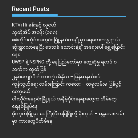
Recent Posts
KTV၊ Hi ခန်းနှင့် လူငယ်
သူတို့အိမ် အခန်း (၁၈၈)
စစ်ကိုင်းတိုင်းအတွင်း မြို့နယ်တချို့မှာ ရေဘေးအန္တရာယ်
ဆိုးရွားလာနေပြီး ဒေသခံ သောင်းနဲ့ချီ အရေးပေါ် ရွှေ့ပြောင်း
နေရ
UWSP နဲ့ NSPNC တို့ နေပြည်တော်မှာ တွေ့ဆုံမှု ရလဒ် ဝ
ဘက်က ထုတ်ပြန်
၂နှစ်​ကျော်ပိတ်ထားတဲ့ အိန္ဒိယ – မြန်မာနယ်စပ်
ကုန်သွယ်ရေး လမ်းကြောင်း ကလေး – တမူလမ်းမ ပြန်ဖွင့်
တော့မယ်
ငါးသိုင်းချောင်းမြို့နယ် အနိမ့်ပိုင်းနေရာတွေက အိမ်​တွေ
ရေနစ်မြုပ်နေ
မိုးကုတ်မြို့မှာ ရေကြီးပြီး မြေပြိုလို့ မိုးကုတ် – မန္တလေးလမ်း
မှာ ကားတွေပိတ်မိနေ