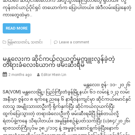
ဆယ်စီး၊ ဆယ့်ငါးစီးလောက် အတူသွားနေကြတာတွေ ရှိတယ်။” လို့
ကုန်တင်ယာဉ်ပိုင်ရှင် တယောက်က ပြောပါတယ်။ အဲဒီလမ်းပြေးနေတဲ့
ကားတွေထဲမှာ…
READ MORE
,
မြန်မာသတင်း
သတင်း
Leave a comment
မန္တလေးက ဆိုင်ကယ်လုယက်မှုကျူးလွန်ခဲ့တဲ့
တရားခံလေးယောက် ဖမ်းဆီးရမိ
2 months ago
Editor Htein Lin
မန္တလေး၊ ဇွန်- ၁၁- ၂၀၂၆
SA(VOM) မန္တလေးမြို့၊ ပြည်ကြီးတံခွန်မြို့နယ်၊ ၆၁ လမ်းနဲ့ ၁၂၃ လမ်း
အနီးမှာ ဇွန်လ ၈ ရက်နေ့ ညနေ ၆ နာရီဝန်းကျင်မှာ ဆိုင်ကယ်မောင်နှင်
လာသူ အမျိုးသားတဦးကို ရိုက်နှက်ပြီး ဆိုင်ကယ်လုယက်ပြီး
ထွက်ပြေးသွားတဲ့ တရားခံလေးဦးကို ဖမ်းဆီးရမိပြီ ဖြစ်တယ်လို့
ရဲတပ်ဖွဲ့ကနေ သိရပါတယ်။ အမှုဖြစ်စဥ်နဲ့ပတ်သက်ပြီး (ပ)၈၄/၂၀၂၆၊
ရာဇသတ်ကြီးပုဒ်မ ၃၈၂/၁၁၄ နဲ့ အမှုဖွင့်ဆောင်ရွက်ခဲ့ပြီးနောက်