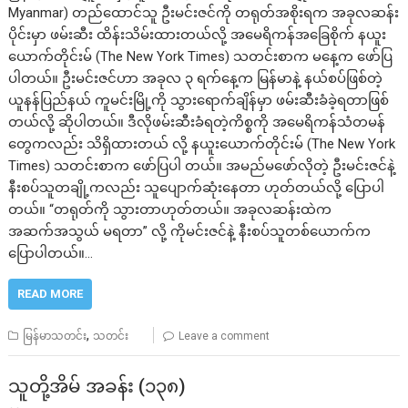
Myanmar) တည်ထောင်သူ ဦးမင်းဇင်ကို တရုတ်အစိုးရက အခုလဆန်း
ပိုင်းမှာ ဖမ်းဆီး ထိန်းသိမ်းထားတယ်လို့ အမေရိကန်အခြေစိုက် နယူး
ယောက်တိုင်းမ် (The New York Times) သတင်းစာက မနေ့က ဖော်ပြ
ပါတယ်။ ဦးမင်းဇင်ဟာ အခုလ ၃ ရက်နေ့က မြန်မာနဲ့ နယ်စပ်ဖြစ်တဲ့
ယူနန်ပြည်နယ် ကူမင်းမြို့ကို သွားရောက်ချိန်မှာ ဖမ်းဆီးခံခဲ့ရတာဖြစ်
တယ်လို့ ဆိုပါတယ်။ ဒီလိုဖမ်းဆီးခံရတဲ့ကိစ္စကို အမေရိကန်သံတမန်
တွေကလည်း သိရှိထားတယ် လို့ နယူးယောက်တိုင်းမ် (The New York
Times) သတင်းစာက ဖော်ပြပါ တယ်။ အမည်မဖော်လိုတဲ့ ဦးမင်းဇင်နဲ့
နီးစပ်သူတချို့ကလည်း သူပျောက်ဆုံးနေတာ ဟုတ်တယ်လို့ ပြောပါ
တယ်။ “တရုတ်ကို သွားတာဟုတ်တယ်။ အခုလဆန်းထဲက
အဆက်အသွယ် မရတာ” လို့ ကိုမင်းဇင်နဲ့ နီးစပ်သူတစ်ယောက်က
ပြောပါတယ်။…
READ MORE
,
မြန်မာသတင်း
သတင်း
Leave a comment
သူတို့အိမ် အခန်း (၁၃၈)