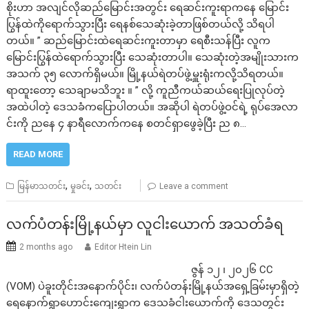
စိုးဟာ အလျင်လိုဆည်မြောင်းအတွင်း ရေဆင်းကူးရာကနေ မြောင်း
ပြွန်ထဲကိုရောက်သွားပြီး ရေနစ်သေဆုံးခဲ့တာဖြစ်တယ်လို့ သိရပါ
တယ်။ ” ဆည်မြောင်းထဲရေဆင်းကူးတာမှာ ရေစီးသန်ပြီး လူက
မြောင်းပြွန်ထဲရောက်သွားပြီး သေဆုံးတာပါ။ သေဆုံးတဲ့အမျိုးသားက
အသက် ၃၅ လောက်ရှိမယ်။ မြို့နယ်ရဲတပ်ဖွဲ့မှူးရုံးကလို့သိရတယ်။
ရာထူးတော့ သေချာမသိဘူး ။ ” လို့ ကူညီကယ်ဆယ်ရေးပြုလုပ်တဲ့
အထဲပါတဲ့ ဒေသခံကပြောပါတယ်။ အဆိုပါ ရဲတပ်ဖွဲ့ဝင်ရဲ့ ရုပ်အေလာ
င်းကို ညနေ ၄ နာရီလောက်ကနေ စတင်ရှာဖွေခဲ့ပြီး ည ၈…
READ MORE
,
,
မြန်မာသတင်း
မှုခင်း
သတင်း
Leave a comment
လက်ပံတန်းမြို့နယ်မှာ လူငါးယောက် အသတ်ခံရ
2 months ago
Editor Htein Lin
ဇွန် ၁၂ ၊ ၂၀၂၆ CC
(VOM) ပဲခူးတိုင်းအနောက်ပိုင်း၊ လက်ပံတန်းမြို့နယ်အရှေ့ခြမ်းမှာရှိတဲ့
ရေနောက်ရွာဟောင်းကျေးရွာက ဒေသခံငါးယောက်ကို ဒေသတွင်း