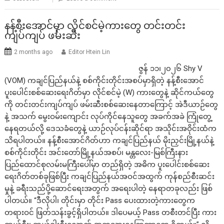
နန့်စီးအောင်မှာ လိုင်စင်မဲ့ကားတွေ တင်းတင်း
ကျပ်ကျပ် ဖမ်းဆီး
2 months ago
Editor Htein Lin
ဇွန် ၁၁၊၂၀၂၆ Shy V
(VOM) ကချင်ပြည်နယ်နဲ့ စစ်ကိုင်းတိုင်းအစပ်မှာရှိတဲ့ နန့်စီးအောင်
ပူးပေါင်းစစ်ဆေးရေးဂိတ်မှာ လိုင်စင်မဲ့ (W) ကားတွေနဲ့ ဆိုင်ကယ်တွေ
ကို တင်းတင်းကျပ်ကျပ် ဖမ်းဆီးစစ်ဆေးနေတာကြောင့် အဲဒီယာဉ်တွေ
နဲ့ အသက် မွေးဝမ်းကျောင်း လုပ်ကိုင်နေသူတွေ အခက်အခဲ ကြုံတွေ့
နေရတယ်လို့ ဒေသခံတွေနဲ့ ယာဉ်လုပ်ငန်းဆိုင်ရာ အသိုင်းအဝိုင်းထံက
သိရပါတယ်။ နန့်စီးအောင်ဂိတ်ဟာ ကချင်ပြည်နယ် မိုးညှင်းမြို့နယ်နဲ့
စစ်ကိုင်းတိုင်း အင်းတော်မြို့နယ်အစပ်၊ မန္တလေး-မြစ်ကြီးနား
ပြည်ထောင်စုလမ်းမကြီးပေါ်မှာ တည်ရှိတဲ့ အဓိက ပူးပေါင်းစစ်ဆေး
ရေးဂိတ်တစ်ခုဖြစ်ပြီး ကချင်ပြည်နယ်အဝင်အထွက် ကုန်စည်စီးဆင်း
မှုနဲ့ ခရီးသည်ပို့ဆောင်ရေးအတွက် အရေးပါတဲ့ နေရာတခုလည်း ဖြစ်
ပါတယ်။ “ဒီလိုပါ၊ တိုင်းမှာ တိုင်း Pass ပေးထားတဲ့ကားတွေက
တရားဝင် ဖြတ်သန်းခွင့်ရှိပါတယ်။ ဒါပေမယ့် Pass တစီးတင်ပြီး ကား