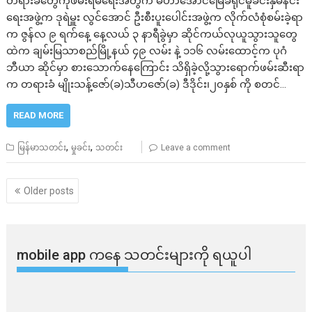
တရားခံတွေကိုဖမ်းရမိရေးအတွက် မဟာအောင်မြေခရိုင်မူခင်းနှိမ်နင်း
ရေးအဖွဲ့က ဒုရဲမှူး လွင်အောင် ဦးစီးပူးပေါင်းအဖွဲ့က လိုက်လံစုံစမ်းခဲ့ရာ
က ဇွန်လ ၉ ရက်နေ့ နေ့လယ် ၃ နာရီခွဲမှာ ဆိုင်ကယ်လုယူသွားသူတွေ
ထဲက ချမ်းမြသာစည်မြို့နယ် ၄၉ လမ်း နဲ့ ၁၁၆ လမ်းထောင့်က ပုဂံ
ဘီယာ ဆိုင်မှာ စားသောက်နေကြောင်း သိရှိခဲ့လို့သွားရောက်ဖမ်းဆီးရာ
က တရားခံ မျိုးသန့်ဇော်(ခ)သီဟဇော်(ခ) ဒီဒိုင်း၊၂၀နှစ် ကို စတင်…
READ MORE
,
,
မြန်မာသတင်း
မှုခင်း
သတင်း
Leave a comment
Posts
Older posts
navigation
mobile app ​​ကနေ ​​သတင်းများကို ရယူပါ