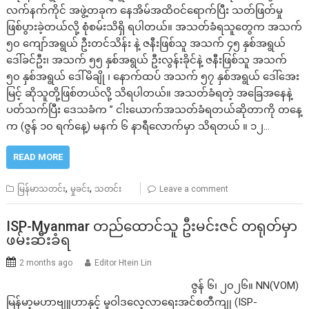
လက်နက်ကိုင် အဖွဲ့တခုက နေအိမ်အထိဝင်ရောက်ပြီး သတ်ဖြတ်မှု
ဖြစ်ပွားခဲ့တယ်လို့ စုံစမ်းသိရှိ ရပါတယ်။ အသတ်ခံရသူတွေက အသက်
၅၀ ကျော်အရွယ် ဦးတင်သိန်း နဲ့ ဇနီးဖြစ်သူ အသက် ၄၅ နှစ်အရွယ်
ဒေါ်ခင်ဦး၊ အသက် ၅၅ နှစ်အရွယ် ဦးလွန်းခိုင်နဲ့ ဇနီးဖြစ်သူ အသက်
၅၀ နှစ်အရွယ် ဒေါ်မိချို ၊ နောက်ထပ် အသက် ၅၇ နှစ်အရွယ် ဒေါ်အေး
မြင့် ဆိုသူတို့ဖြစ်တယ်လို့ သိရပါတယ်။ အသတ်ခံရတဲ့ အခြေအနေနဲ့
ပတ်သက်ပြီး ဒေသခံက ” ငါးယောက်အသတ်ခံရတယ်ဆိုတာကို တနေ့
က (ဇွန် ၁၀ ရက်နေ့) မနက် ၆ နာရီလောက်မှာ သိရတယ် ။ ၁၂…
READ MORE
,
,
မြန်မာသတင်း
မှုခင်း
သတင်း
Leave a comment
ISP-Myanmar တည်ထောင်သူ ဦးမင်းဇင် တရုတ်မှာ
ဖမ်းဆီးခံရ
2 months ago
Editor Htein Lin
ဇွန် ၆၊ ၂၀၂၆။ NN(VOM)
မြန်မာ့မဟာဗျူဟာနှင့် မူဝါဒလေ့လာရေးအင်စတီကျု (ISP-