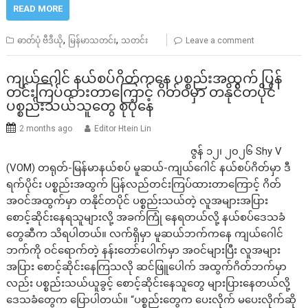
READ MORE
,
,
ဓာတ်ပုံ ဗီဒီယို
မြန်မာသတင်း
သတင်း
Leave a comment
ကျယ်ဂေါင် နယ်စပ်ဂိတ်က​နေ ပစ္စည်းအထွက် ပြန်
တင်းကြပ်ထားတာကြောင့် ဂိတ်ဝမှာ တနိုင်တပိုင်
ပစ္စည်းသယ်သူတွေ စုပုံ​​နေ
2 months ago
Editor Htein Lin
ဇွန် ၁၂၊ ၂၀၂၆ Shy V
(VOM) တရုတ်-မြန်မာနယ်စပ် မူဆယ်-ကျယ်ဂေါင် နယ်စပ်ဂိတ်မှာ ဒီ
ရက်ပိုင်း ပစ္စည်းအထွက် ပြန်လည်တင်းကြပ်ထားတာကြောင့် ဂိတ်
အဝင်အထွက်မှာ တနိုင်တပိုင် ပစ္စည်းသယ်တဲ့ လူအများအပြား
စောင့်ဆိုင်းနေရသူများလို့ အခက်ကြုံ နေရတယ်လို့ နယ်စပ်ဒေသခံ
တွေဆီက သိရပါတယ်။ လက်ရှိမှာ မူဆယ်ဘက်ကနေ ကျယ်ဂေါင်
ဘက်ကို ဝင်ရောက်တဲ့ နန်းတော်ပေါက်မှာ အဝင်များပြီး လူအများ
အပြား စောင့်ဆိုင်းနေကြသလို ဆင်ဖြူပေါက် အထွက်ဂိတ်ဘက်မှာ
လည်း ပစ္စည်းသယ်ယူခွင့် စောင့်ဆိုင်းနေသူတွေ များပြားနေတယ်လို့
ဒေသခံတွေက ပြောပါတယ်။ “ပစ္စည်းတွေက ပေးလိုက် မပေးလိုက်ဆို