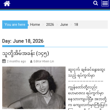
You are here
Home
2026
June
18
Day:
June 18, 2026
သူတို့အိမ်အခန်း (၁၄၅)
2 months ago
Editor Htein Lin
ဆူးငှက် ချစ်ခင်နွေးထွေး
သည့် ရပ်ကွက်မှာ
————————————
ကျွန်တော်တို့လည်း
ဟေမာဇလ ရပ်ကွက်မှာ
နေသားကျပါပြီ။ အဘတို့
က ကျေးလက်မှာကြီးပြင်း