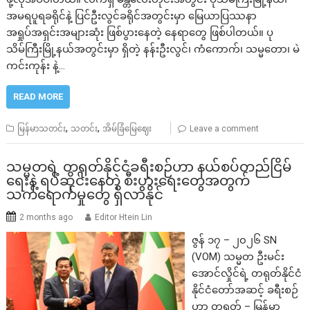
အမရပူရခရိုင်နဲ့ ပြင်ဦးလွင်ခရိုင်အတွင်းမှာ မြေယာပြဿနာ
အရှုပ်အရှင်းအများဆုံး ဖြစ်ပွားနေတဲ့ နေရာတွေ ဖြစ်ပါတယ်။ ပု
သိမ်ကြီးမြို့နယ်အတွင်းမှာ ရှိတဲ့ နန်းဦးလွင်၊ ကံကောက်၊ သမ္မတော၊ မဲ
ကင်းကုန်း နဲ့…
READ MORE
,
,
မြန်မာသတင်း
သတင်း
အိမ်ခြံမြေဈေး
Leave a comment
သမ္မတရဲ့ တရုတ်နိုင်ငံခရီးစဉ်ဟာ နယ်စပ်တည်ငြိမ်
ရေးနဲ့ ရပ်ဆိုင်းနေတဲ့ စီးပွားရေးတွေအတွက်
သက်ရောက်မှုတွေ ရှိလာနိုင်
2 months ago
Editor Htein Lin
ဇွန် ၁၇ – ၂၀၂၆ SN
(VOM) သမ္မတ ဦးမင်း
အောင်လှိုင်ရဲ့ တရုတ်နိုင်ငံ
နိုင်ငံတော်အဆင့် ခရီးစဉ်
ဟာ တရုတ် – မြန်မာ