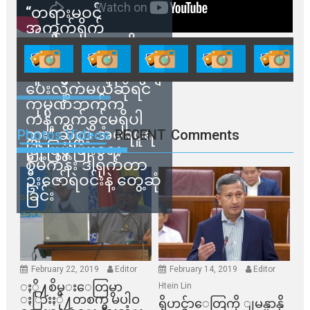
“တရားမဝင်
အကွက်ရိုက်
ရောင်းချမှုတွေကို
သက်ဆိုင်ရာတာဝန်ရှိ
သူတွေက ဂရန်တွေချ
ပေးလိုက်မယ်ဆိုရင်
ကုမ္ပဏီဘက်က
ကန့်ကွက်ခွင့်မရှိပါ
ဘူး” ဆိုတဲ့ အမရပူရ
Photos Videos
RECENT
Comments
မြို့ပြဖွံ့ဖြိုးရေး
စီမံကိန်း ဒါရိုက်တာ
ဦးဇော်ရဲဝင်းနဲ့ တွေ့ဆုံ
ခြင်း
February 22, 2019
Editor
February 14, 2019
Editor
ႏို႔စိမ္းေတြမွာ
Htein Lin
ႏြားႏို႔တစက္မွ မပါဝ
ရိုဟင္ဂ်ာေတြကို ျမန္မာနို