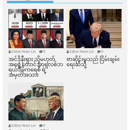
Editor Htein Lin
0
Editor Htein Lin
0
အင်ဒိုနီးရှား သို့မဟုတ်
ဗာဆိုင်းမှသည် ငြိမ်းချမ်း
အရှေ့တောင်အာရှလစ်ဘ
ရေးဆီသို့
ရယ်ဒီမိုကရေစီ ရဲ့
အမှတ်အသား
Editor Htein Lin
0