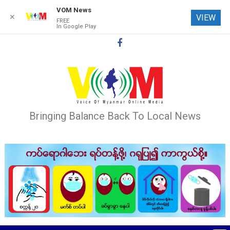
VOM News
✕
VIEW
FREE
In Google Play
Skip
to
content
Bringing Balance Back To Local News