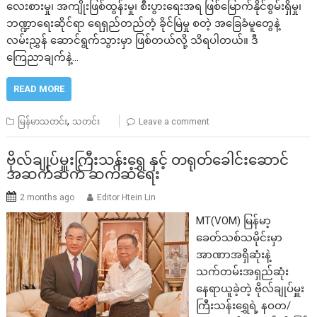
လေးစားမှု၊ အကျိုးဖြစ်ထွန်းမှု၊ စီးပွားရေးအရ ဖြစ်မြောက်နိုင်စွမ်းရှိမှု၊
ဘဏ္ဍာရေးဆိုင်ရာ ရေရှည်တည်တံ့ ခိုင်မြဲမှု စတဲ့ အခြေခံမူတွေနဲ့
လမ်းညွှန် ဆောင်ရွက်သွားမှာ ဖြစ်တယ်လို့ သိရပါတယ်။ ဒီ
ကြေညာချက်နဲ့…
READ MORE
,
မြန်မာသတင်း
သတင်း
Leave a comment
ဗိုလ်ချုပ်မှူးကြီးသန်းရွှေ နှင့် တရုတ်ခေါင်းဆောင်
အဆက်ဆက် ဆက်ဆံရေး
2 months ago
Editor Htein Lin
MT(VOM) ​မြန်မာ့
ခေတ်သစ်သမိုင်းမှာ
အာဏာအရှိဆုံးနဲ့
သက်တမ်းအရှည်ဆုံး
နေရာယူခဲ့တဲ့ ဗိုလ်ချုပ်မှူး
ကြီးသန်းရွှေရဲ့ နဝတ/