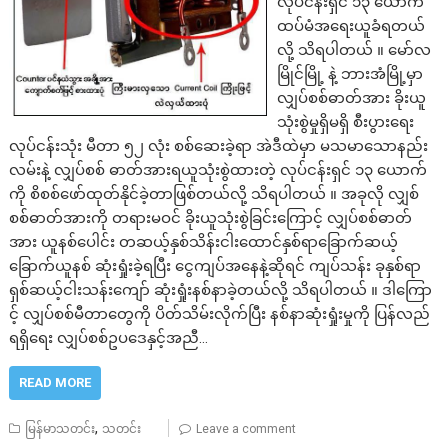
လုပ်ငန်းရှင် ၁၃ ယောက်
ထပ်မံအရေးယူခံရတယ်
လို့ သိရပါတယ် ။ မော်လ
မြိုင်မြို့ နဲ့ ဘားအံမြို့မှာ
လျှပ်စစ်ဓာတ်အား ခိုးယူ
သုံးစွဲမှုရှိမရှိ စီးပွားရေး
လုပ်ငန်းသုံး မီတာ ၅၂ လုံး စစ်ဆေးခဲ့ရာ အဲဒီထဲမှာ မသမာသောနည်း
လမ်းနဲ့ လျှပ်စစ် ဓာတ်အားရယူသုံးစွဲထားတဲ့ လုပ်ငန်းရှင် ၁၃ ယောက်
ကို စိစစ်ဖော်ထုတ်နိုင်ခဲ့တာဖြစ်တယ်လို့ သိရပါတယ် ။ အခုလို လျှစ်
စစ်ဓာတ်အားကို တရားမဝင် ခိုးယူသုံးစွဲခြင်းကြောင့် လျှပ်စစ်ဓာတ်
အား ယူနစ်ပေါင်း တဆယ့်နှစ်သိန်းငါးထောင်နှစ်ရာခြောက်ဆယ့်
ခြောက်ယူနစ် ဆုံးရှုံးခဲ့ရပြီး ငွေကျပ်အနေနဲ့ဆိုရင် ကျပ်သန်း ခုနှစ်ရာ
ရှစ်ဆယ့်ငါးသန်းကျော် ဆုံးရှုံးနစ်နာခဲ့တယ်လို့ သိရပါတယ် ။ ဒါကြော
င့် လျှပ်စစ်မီတာတွေကို ပိတ်သိမ်းလိုက်ပြီး နစ်နာဆုံးရှုံးမှုကို ပြန်လည်
ရရှိရေး လျှပ်စစ်ဥပဒေနှင့်အညီ…
READ MORE
,
မြန်မာသတင်း
သတင်း
Leave a comment