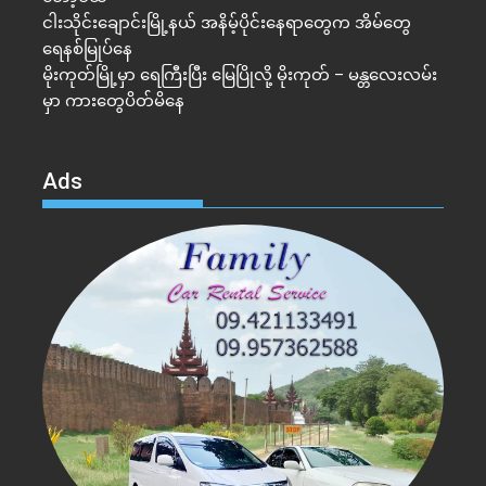
ငါးသိုင်းချောင်းမြို့နယ် အနိမ့်ပိုင်းနေရာတွေက အိမ်​တွေ
ရေနစ်မြုပ်နေ
မိုးကုတ်မြို့မှာ ရေကြီးပြီး မြေပြိုလို့ မိုးကုတ် – မန္တလေးလမ်း
မှာ ကားတွေပိတ်မိနေ
Ads