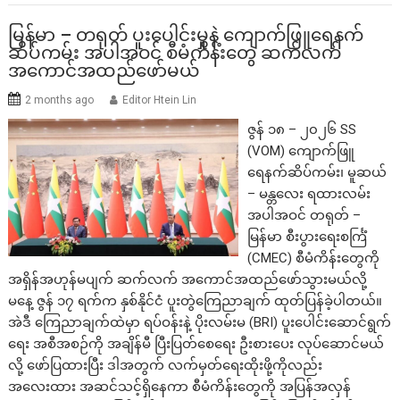
မြန်မာ – တရုတ် ပူးပေါင်းမှုနဲ့ ကျောက်ဖြူရေနက်
ဆိပ်ကမ်း အပါအဝင် စီမံကိန်းတွေ ဆက်လက်
အကောင်အထည်ဖော်မယ်
2 months ago
Editor Htein Lin
ဇွန် ၁၈ – ၂၀၂၆ SS
(VOM) ကျောက်ဖြူ
ရေနက်ဆိပ်ကမ်း၊ မူဆယ်
– မန္တလေး ရထားလမ်း
အပါအဝင် တရုတ် –
မြန်မာ စီးပွားရေးစင်္ကြံ
(CMEC) စီမံကိန်းတွေကို
အရှိန်အဟုန်မပျက် ဆက်လက် အကောင်အထည်ဖော်သွားမယ်လို့
မနေ့ ဇွန် ၁၇ ရက်က နှစ်နိုင်ငံ ပူးတွဲကြေညာချက် ထုတ်ပြန်ခဲ့ပါတယ်။
အဲဒီ ကြေညာချက်ထဲမှာ ရပ်ဝန်းနဲ့ ပိုးလမ်းမ (BRI) ပူးပေါင်းဆောင်ရွက်
ရေး အစီအစဉ်ကို အချိန်မီ ပြီးပြတ်စေရေး ဦးစားပေး လုပ်ဆောင်မယ်
လို့ ဖော်ပြထားပြီး ဒါအတွက် လက်မှတ်ရေးထိုးဖို့ကိုလည်း
အလေးထား အဆင်သင့်ရှိနေကာ စီမံကိန်းတွေကို အပြန်အလှန်