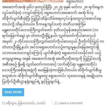
ရှေးဟောင်း
အဆောက်အအုံ ၉၆၁ ခုတည်ရှိပြီး ၂၀၂၅ ခုနှစ် မတ်လ ၂၈ ရက်နေ့က
လှုပ်ခတ်ခဲ့တဲ့ ငလျင်ကြောင့် ရှေးဟောင်းအဆောက် အအုံ ၆၁၄
ထိခိုက်ပျက်စီးခဲ့ပြီး ပြုပြင်ထိန်းသိမ်းရေးလုပ်ငန်းတွေလုပ်ဆောင်နေ
တယ်လို့ သိရပါတယ်။ ဒီကနေ့ကျင်းပတဲ့ တတိယအကြိမ်
မန္တလေးတိုင်းဒေသကြီးလွှတ်တော် ဒုတိယပုံမှန်အစည်းအဝေး (၁၁
ရက်မြောက်နေ့) မှာ တံတားဦးမြို့နယ်၊ လွှတ်တော်ကိုယ်စားလှယ်
အမှတ် ၂၊ တိုင်းဒေသကြီးလွှတ်တော်ကိုယ်စားလှယ် ဦးတိုက်ကြည် က
တံတားဦးမြို့နယ်၊ အင်းဝရှေးဟောင်းယဥ်ကျေးမှုနယ်မြေအတွင်းရှိ
သဘာဝဘေးငလျင်ကြောင့် ပျက်စီးခဲ့တဲ့ ရှေးဟောင်းသမိုင်းဝင် ယဥ်
ကျေးမှုအမွေ အနှစ် အဆောက်အအုံ စေတီပုထိုးတွေကို ပြုပြင်ပေးဖို့
အစီအစဥ် ရှိမရှိ လွှတ်တော်ကတဆင့် သက်ဆိုင်ရာ မန္တလေးတိုင်း
ဒေသကြီးအစိုးရအဖွဲ့ကို မေးမြန်းခဲ့တာဖြစ်ပါတယ်။ ထိခိုက်ပျက်စီးမှု
တွေထဲက ထိခိုက်ပျက်စီးမှုတွေ ရှေးဟောင်း သုတေသနနဲ့ အမျိုးသား
ပြတိုက်ဦးစီးဌာနရုံးချုပ်ရဲ့ ခွင့်ပြုချက်နဲ့…
READ MORE
,
,
ခရီးသွား
မြန်မာသတင်း
သတင်း
Leave a comment