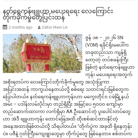
နတ်ရေကန်ဗျူဟာ မပေးရရေး လေကြောင်း
တိုက်ခိုက်မှုတွေပြင်းထန်
2 months ago
Editor Htein Lin
ဇွန် ၁၈ – ၂၀၂၆ SN
(VOM) ရခိုင်ရိုးမပေါ်က
တခုတည်းသာ ကျန်ရှိ
တော့တဲ့ တပ်စခန်းကြီး
ဖြစ်တဲ့ နတ်ရေကန်ဗျူဟာ
ကုန်း မပေးရရေးအတွက်
အစိုးရတပ်က လေကြောင်းတိုက်ခိုက်မှုတွေ အသုံးပြုကာ
အပြင်းအထန် ကာကွယ်နေတယ်လို့ စစ်ရေး သတင်းရင်းမြစ်တွေက
ပြောပါတယ်။ နတ်ရေကန်ဗျူဟာကုန်းဟာ မကွေးတိုင်း၊ ငဖဲမြို့နယ်
အမ်း – ပဒါန်းလမ်းပိုင်းမှာ တည်ရှိပြီး အမြင့်ပေ ၅၀၀၀ ကျော်မှာ
တည်ဆောက်ထားကာ လက်ရှိမှာ AA ဦးဆောင်တဲ့ ပူးပေါင်းတပ်တွေ
ဟာ အဲဒီ ဗျူဟာကုန်း တောင်ခြေအထိ ထိုးစစ်ဆင်ထားနိုင်တဲ့
အနေအထားဖြစ်တယ်လို့ သိရပါတယ်။ “တိုက်ပွဲက အခုထိ ရှိနေတုန်း
ပဲ။ ပဇီနဲ့ ဂုတ်ကြီးကျေးရွာတွေမှာ တိုက်ပွဲတွေ ဖြစ်နေတာ။ စစ်တပ်က