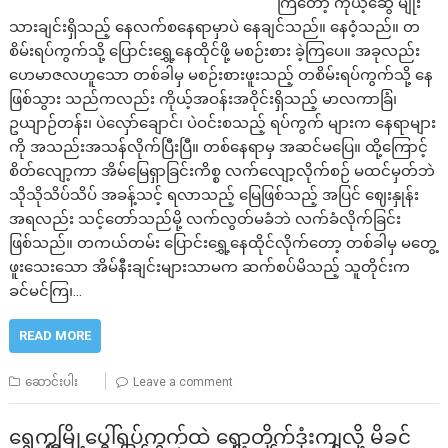
ကြတော့ ကိုယ့်ဆွေ မျိုး
သားချင်းရှိသည့် နေလက်စနေရာမှာပဲ နေချင်သည်။ နေဝံ့သည်။ တ
စိမ်းရပ်ကွက်သို့ ပြောင်းရွှေ့နေထိုင်ဖို့ မစဉ်းစား ခဲ့ကြပေ။ အခုလည်း
ဟေမာဇလဟူသော တစ်ခါမှ မစဉ်းစားဖူးသည့် တစိမ်းရပ်ကွက်သို့ နေ
ဖြစ်သွား သည်ကလည်း ကိုယ့်အဝန်းအဝိုင်းရှိသည့် မာလကာခြံ၊
ဥယျာဉ်တန်း၊ ပဲလှော်ချောင်၊ ပဲဝင်းစသည့် ရပ်ကွက် များက နေရာများ
ကို အသည်းအသန်လိုက်ပြီးပြီ။ တစ်နေရာမှ အဆင်မပြေ။ ထို့ကြောင့်
စိတ်လျော့ကာ အိမ်မြေရှာခြင်းကိစ္စ လက်လျော့လိုက်စဉ် မထင်မှတ်ဘဲ
သိုသိုသိပ်သိပ် အခန့်သင့် ရလာသည့် မြေဖြစ်သည့် အပြင် ဈေးနှုန်း
အရလည်း သင့်တော်သည်မို့ လက်လွတ်မခံဘဲ လက်ခံလိုက်ခြင်း
ဖြစ်သည်။ တကယ်တမ်း ပြောင်းရွှေ့နေထိုင်လိုက်တော့ တစ်ခါမှ မတွေ့
ဖူးသေးသော အိမ်နီးချင်းများသာမက ဆက်စပ်မိသည့် သူတိုင်းက
ခင်မင်ကြ၊…
READ MORE
ဆောင်းပါး
Leave a comment
ရွှေကူမြို့ပေါ်ရပ်ကွက်ထဲ ရှော့တိုက်ဒုံးကျလို့ မိခင်