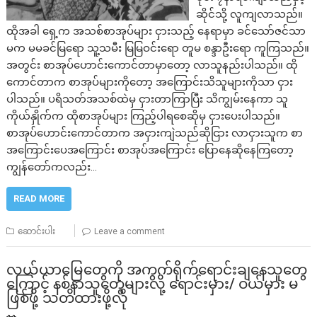
ဆိုင်သို့ လူကျလာသည်။
ထိုအခါ ရှေ့က အသစ်စာအုပ်များ ငှားသည့် နေရာမှာ ခင်သော်ဇင်သာ
မက မမခင်မြရော သူ့သမီး မြမြဝင်းရော တူမ စန္ဒာဦးရော ကူကြသည်။
အတွင်း စာအုပ်ဟောင်းကောင်တာမှာတော့ လာသူနည်းပါသည်။ ထို
ကောင်တာက စာအုပ်များကိုတော့ အကြောင်းသိသူများကိုသာ ငှား
ပါသည်။ ပရိသတ်အသစ်ထဲမှ ငှားတာကြာပြီး သိကျွမ်းနေကာ သူ
ကိုယ်နှိုက်က ထိုစာအုပ်များ ကြည့်ပါရစေဆိုမှ ငှားပေးပါသည်။
စာအုပ်ဟောင်းကောင်တာက အငှားကျဲသည်ဆိုငြား လာငှားသူက စာ
အကြောင်းပေအကြောင်း စာအုပ်အကြောင်း ပြောနေဆိုနေကြတော့
ကျွန်တော်ကလည်း…
READ MORE
ဆောင်းပါး
Leave a comment
လယ်ယာမြေတွေကို အကွက်ရိုက်ရောင်းချနေသူတွေ
ကြောင့် နစ်နာသူတွေများလို့ ရောင်းမှား/ ဝယ်မှား မ
ဖြစ်ဖို့ သတိထားဖို့လို