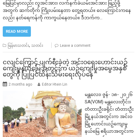
မြေပြင်မှာလည်း လူအင်အား၊ လက်နက်ခဲယမ်းအင်အား ဖြည့်ဖို့
အတွက် ဆက်တိုက် ကြိုးပမ်းနေတာ တွေ့ရတယ်။ လေကြောင်းကနေ
လည်း နတ်ရေကန်ကို ကာကွယ်နေတယ်။ ဒီဘက်က…
READ MORE
,
မြန်မာသတင်း
သတင်း
Leave a comment
ငလျင်ကြောင့် ပျက်စီးခဲ့တဲ့ အင်းဝရှေးဟောင်းယဥ်
ကျေးမှုနယ်မြေအတွင်းက ယဥ်ကျေးမှုအမွေအနှစ်
တွေကို ပြုပြင်ထိန်းသိမ်းရေးလုပ်နေ
2 months ago
Editor Htein Lin
မန္တလေး၊ ဇွန်- ၁၈- ၂၀၂၆
SA(VOM) မန္တလေးတိုင်း၊
တံတားဦးခရိုင်၊ တံတားဦး
မြို့နယ်အတွင်းက အင်းဝ
မြို့ဟောင်းယဥ်ကျေးမှု
နယ်မြေ ဧရိယာအတွင်းက