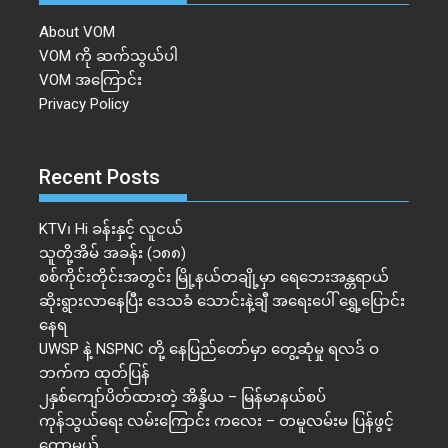
About VOM
VOM ကို ဆက်သွယ်ပါ
VOM အကြောင်း
Privacy Policy
Recent Posts
KTV၊ Hi ခန်းနှင့် လူငယ်
သူတို့အိမ် အခန်း (၁၈၈)
စစ်ကိုင်းတိုင်းအတွင်း မြို့နယ်တချို့မှာ ရေဘေးအန္တရာယ်
ဆိုးရွားလာနေပြီး ဒေသခံ သောင်းနဲ့ချီ အရေးပေါ် ရွှေ့ပြောင်း
နေရ
UWSP နဲ့ NSPNC တို့ နေပြည်တော်မှာ တွေ့ဆုံမှု ရလဒ် ဝ
ဘက်က ထုတ်ပြန်
၂နှစ်​ကျော်ပိတ်ထားတဲ့ အိန္ဒိယ – မြန်မာနယ်စပ်
ကုန်သွယ်ရေး လမ်းကြောင်း ကလေး – တမူလမ်းမ ပြန်ဖွင့်
တော့မယ်