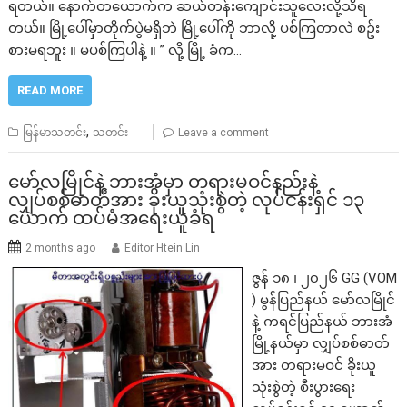
ရတယ်။ နောက်တယောက်က ဆယ်တန်းကျောင်းသူလေးလို့သိရ
တယ်။ မြို့ပေါ်မှာတိုက်ပွဲမရှိဘဲ မြို့ပေါ်ကို ဘာလို့ ပစ်ကြတာလဲ စဥ်း
စားမရဘူး ။ မပစ်ကြပါနဲ့ ။ ” လို့ မြို့ ခံက…
READ MORE
,
မြန်မာသတင်း
သတင်း
Leave a comment
မော်လမြိုင်နဲ့ ဘားအံမှာ တရားမဝင်နည်းနဲ့
လျှပ်စစ်ဓာတ်အား ခိုးယူသုံးစွဲတဲ့ လုပ်ငန်းရှင် ၁၃
ယောက် ထပ်မံအရေးယူခံရ
2 months ago
Editor Htein Lin
ဇွန် ၁၈ ၊ ၂၀၂၆ GG (VOM
) မွန်ပြည်နယ် မော်လမြိုင်
နဲ့ ကရင်ပြည်နယ် ဘားအံ
မြို့နယ်မှာ လျှပ်စစ်ဓာတ်
အား တရားမဝင် ခိုးယူ
သုံးစွဲတဲ့ စီးပွားရေး