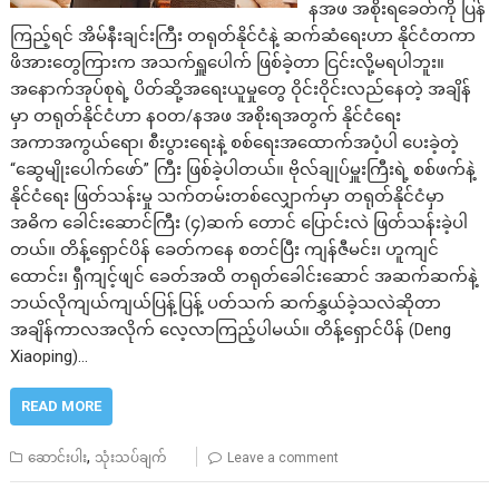
နအဖ အစိုးရခေတ်ကို ပြန်
ကြည့်ရင် အိမ်နီးချင်းကြီး တရုတ်နိုင်ငံနဲ့ ဆက်ဆံရေးဟာ နိုင်ငံတကာ
ဖိအားတွေကြားက အသက်ရှူပေါက် ဖြစ်ခဲ့တာ ငြင်းလို့မရပါဘူး။
အနောက်အုပ်စုရဲ့ ပိတ်ဆို့အရေးယူမှုတွေ ဝိုင်းဝိုင်းလည်နေတဲ့ အချိန်
မှာ တရုတ်နိုင်ငံဟာ နဝတ/နအဖ အစိုးရအတွက် နိုင်ငံရေး
အကာအကွယ်ရော၊ စီးပွားရေးနဲ့ စစ်ရေးအထောက်အပံ့ပါ ပေးခဲ့တဲ့
“ဆွေမျိုးပေါက်ဖော်” ကြီး ဖြစ်ခဲ့ပါတယ်။ ​ဗိုလ်ချုပ်မှူးကြီးရဲ့ စစ်ဖက်နဲ့
နိုင်ငံရေး ဖြတ်သန်းမှု သက်တမ်းတစ်လျှောက်မှာ တရုတ်နိုင်ငံမှာ
အဓိက ခေါင်းဆောင်ကြီး (၄)ဆက် တောင် ပြောင်းလဲ ဖြတ်သန်းခဲ့ပါ
တယ်။ တိန့်ရှောင်ပိန် ခေတ်ကနေ စတင်ပြီး ကျန်ဇီမင်း၊ ဟူကျင်
ထောင်း၊ ရှီကျင့်ဖျင် ခေတ်အထိ တရုတ်ခေါင်းဆောင် အဆက်ဆက်နဲ့
ဘယ်လိုကျယ်ကျယ်ပြန့်ပြန့် ပတ်သက် ဆက်နွှယ်ခဲ့သလဲဆိုတာ
အချိန်ကာလအလိုက် လေ့လာကြည့်ပါမယ်။ ​တိန့်ရှောင်ပိန် (Deng
Xiaoping)…
READ MORE
,
ဆောင်းပါး
သုံးသပ်ချက်
Leave a comment