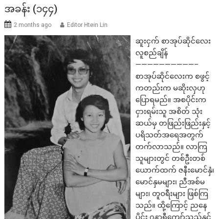
အခန်း (၁၄၄)
2 months ago
Editor Htein Lin
ဆူးငှက် စာအုပ်ဆိုင်လေး
လူစည်ချိန်
——————————–
စာအုပ်ဆိုင်လေးက စဖွင့်
ကတည်းက မဆိုးလှဟု
ပြောရမည်။ အစပိုင်းက
ငှားရမ်းသူ အစိတ် သုံး
ဆယ်မှ တဖြည်းဖြည်းနှင့်
ပရိသတ်အရေအတွက်
တက်လာသည်။ လာကြ
သူများတွင် တစ်ဦးတစ်
ယောက်ထက် ဇနီးမောင်နှံ၊
မောင်နှမများ၊ ညီအစ်မ
များ၊ တူဝရီးများ ဖြစ်ကြ
သည်။ ထို့ကြောင့် ညနေ
ပိုင်း ၇နာရီကျော်သည်နှင့်