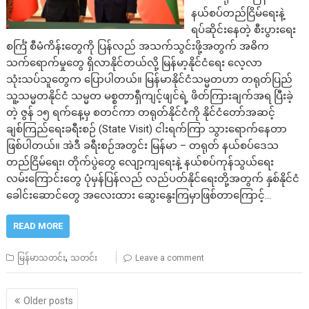
နယ်စပ်တည်ငြိမ်ရေးနဲ့
ရပ်ဆိုင်းနေတဲ့ စီးပွားရေး
စင်္ကြံ စီမံကိန်းတွေကို ပြန်လည် အသက်သွင်းဖို့အတွက် အဓိက
သက်ရောက်မှုတွေ ရှိလာနိုင်တယ်လို့ မြန်မာ့နိုင်ငံရေး လေ့လာ
သုံးသပ်‌သူတွေက ပြောပါတယ်။ မြန်မာနိုင်ငံသမ္မတဟာ တရုတ်ပြည်
သူ့သမ္မတနိုင်ငံ သမ္မတ မစ္စတာရှီကျင့်ဖျင်ရဲ့ ဖိတ်ကြားချက်အရ ပြီးခဲ့
တဲ့ ဇွန် ၁၅ ရက်နေ့မှ စတင်ကာ တရုတ်နိုင်ငံကို နိုင်ငံတော်အဆင့်
ချစ်ကြည်ရေးခရီးစဉ် (State Visit) ငါးရက်ကြာ သွားရောက်နေတာ
ဖြစ်ပါတယ်။ အဲဒီ ခရီးစဉ်အတွင်း မြန်မာ – တရုတ် နယ်စပ်ဒေသ
တည်ငြိမ်ရေး၊ တိုက်ပွဲတွေ လျော့ကျရေးနဲ့ နယ်စပ်ကုန်သွယ်ရေး
လမ်းကြောင်းတွေ ပုံမှန်ပြန်လည် လည်ပတ်နိုင်ရေးတို့အတွက် နှစ်နိုင်ငံ
ခေါင်းဆောင်တွေ အလေးထား ဆွေးနွေးကြမှာဖြစ်တာကြောင့်…
READ MORE
,
မြန်မာသတင်း
သတင်း
Leave a comment
Posts
Older posts