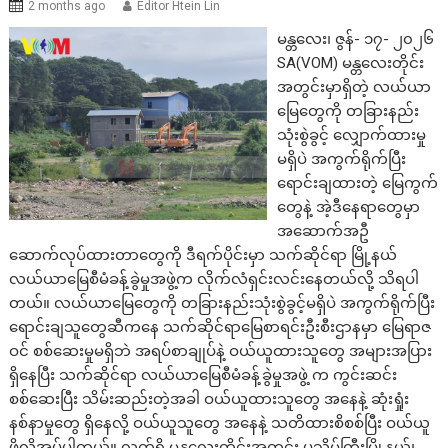
2 months ago
Editor Htein Lin
မန္တလေး၊ ဇွန်- ၁၇- ၂၀၂၆
SA(VOM) မန္တလေးတိုင်း
အတွင်းမှာရှိတဲ့ လယ်ယာ
မြေတွေကို တခြားနည်း
သုံးစွဲခွင့် လျှောက်ထားမှု
မရှိပဲ အကွက်ရိုက်ပြီး
ရောင်းချထားတဲ့ မြေကွက်
တွေနဲ့ အဲ့ဒီနေရာတွေမှာ
အဆောက်အဦ
ဆောက်လုပ်ထားတာတွေကို ဒီရက်ပိုင်းမှာ သက်ဆိုင်ရာ မြို့နယ်
လယ်ယာမြေစီမံခန့်ခွဲမှုအဖွဲ့က လိုက်လံရှင်းလင်းနေတယ်လို့ သိရပါ
တယ်။ လယ်ယာမြေတွေကို တခြားနည်းသုံးစွဲခွင့်မရှိပဲ အကွက်ရိုက်ပြီး
ရောင်းချသူတွေဆီကနေ သက်ဆိုင်ရာမြေစာရင်းဦးစီးဌာနမှာ မြေရာဇ
ဝင် စစ်ဆေးမှုမရှိဘဲ အရပ်စာချုပ်နဲ့ ဝယ်ယူထားသူတွေ အများအပြား
ရှိနေပြီး သက်ဆိုင်ရာ လယ်ယာမြေစီမံခန့်ခွဲမှုအဖွဲ့ က ကွင်းဆင်း
စစ်ဆေးပြီး သိမ်းဆည်းတဲ့အခါ ဝယ်ယူထားသူတွေ အနေနဲ့ ဆုံးရှုံး
နစ်နာမှုတွေ ရှိနေလို့ ဝယ်ယူသူတွေ အနေနဲ့ သတိထားစိစစ်ပြီး ဝယ်ယူ
ဖို့လိုအပ်ပါတယ်။ လက်ရှိ မန္တလေးတိုင်းအတွင်း ပုသိမ်ကြီးမြို့နယ်၊