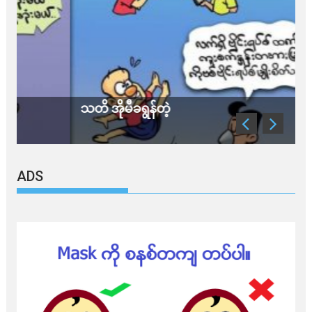
သတိ အိုမီခရွန်တဲ့
ခ
ADS