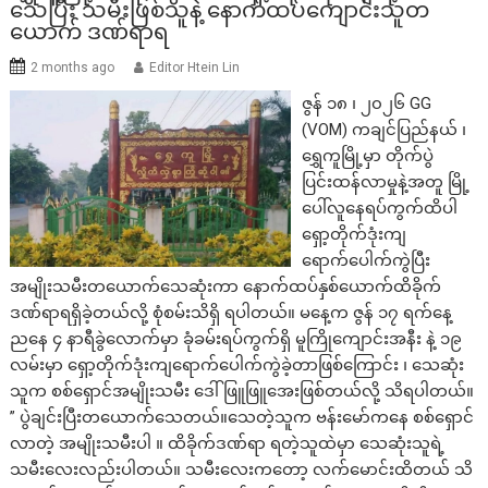
သေပြီး သမီးဖြစ်သူနဲ့ နောက်ထပ်ကျောင်းသူတ
ယောက် ဒဏ်ရာရ
2 months ago
Editor Htein Lin
ဇွန် ၁၈ ၊ ၂၀၂၆ GG
(VOM) ကချင်ပြည်နယ် ၊
ရွှေကူမြို့မှာ တိုက်ပွဲ
ပြင်းထန်လာမှုနဲ့အတူ မြို့
ပေါ်လူနေရပ်ကွက်ထိပါ
ရှော့တိုက်ဒုံးကျ
ရောက်ပေါက်ကွဲပြီး
အမျိုးသမီးတယောက်သေဆုံးကာ နောက်ထပ်နှစ်ယောက်ထိခိုက်
ဒဏ်ရာရရှိခဲ့တယ်လို့ စုံစမ်းသိရှိ ရပါတယ်။ မနေ့က ဇွန် ၁၇ ရက်နေ့
ညနေ ၄ နာရီခွဲလောက်မှာ ခုံခမ်းရပ်ကွက်ရှိ မူကြိုကျောင်းအနီး နဲ့ ၁၉
လမ်းမှာ ရှော့တိုက်ဒုံးကျရောက်ပေါက်ကွဲခဲ့တာဖြစ်ကြောင်း ၊ သေဆုံး
သူက စစ်ရှောင်အမျိုးသမီး ဒေါ်ဖြူဖြူအေးဖြစ်တယ်လို့ သိရပါတယ်။
” ပွဲချင်းပြီးတယောက်သေတယ်။သေတဲ့သူက ဗန်းမော်ကနေ စစ်ရှောင်
လာတဲ့ အမျိုးသမီးပါ ။ ထိခိုက်ဒဏ်ရာ ရတဲ့သူထဲမှာ သေဆုံးသူရဲ့
သမီးလေးလည်းပါတယ်။ သမီးလေးကတော့ လက်မောင်းထိတယ် သိ