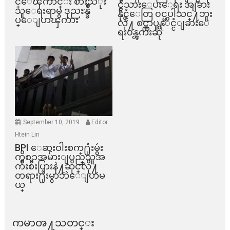
င္ေၾကာင္း စားသံုး
င္ငံသားေပးေရး အျခား
သူေရးရာမွ ဒုညႊန္ခ်ဳ
နိုင္ငံေတြ ၀င္မပါသင္႔ဘူး
ပ္ေျပာၾကား
လို႔ စင္ကာပူနုိင္ငံျခားေ
ရး၀န္ၾကီးဆို
September 10, 2019
Editor
Htein Lin
BPI ​ေဆးဝါးစက္​႐ုံးမွဴး
ကိစၥအမ်ားျပည္​သူအ
က်ိဳးစီးပြားနဲ႔ဆိုင္​လို႔
တရား႐ုံးမွာဘဲေျပာမ
ယ္​
ကမာၻ႔သတင္း