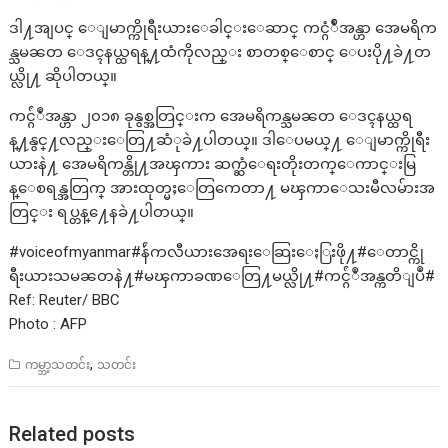
ဒါ႔အျပင္ ေျမာက္ကိုရီးယားေခါင္းေဆာင္ ကင္ဂံ်ဳအန္ဟာ အေမရိက
န္သမၼတ ေဒၚနယ္ထရန္႔ထံကိုလည္း စာတစ္ေစာင္ ေပးပို႔ခဲ႔တ
ယ္လို႔ ဆိုပါတယ္။
ကင္ဂ်ံဳအန္ဟာ ၂၀၁၈ ခုနွစ္အတြင္းက အေမရိကန္သမၼတ ေဒၚနယ္ထရ
န္႔နွင္႔လည္းေတြ႔ဆံုခဲ႔ပါတယ္။ ဒါေပမယ္႔ ေျမာက္ကိုရီး
ယားနဲ႔ အေမရိကန္တို႔အၾကား ဆက္ဆံေရးတိုးတက္ေကာင္းမြ
န္ေစရန္အတြက္ အားထုတ္မႈေတြကေတာ႔ မၾကာေသးမီလမ်ားအ
တြင္း ရပ္တန္႔ေနခဲ႔ပါတယ္။
#voiceofmyanmar#န်ဴကလီယားအေရးေဆြးေႏြးဖို႔#​ေတာင္ကို
ရီးယားသမၼတနဲ႔#မၾကာခဏ​ေတြ႔မယ္လို႔#ကင္ဂ်ံဳအန္ကတိျပဳ#
Ref: Reuter/ BBC
Photo : AFP
,
ကမ္ဘာ့သတင်း
သတင်း
Related posts