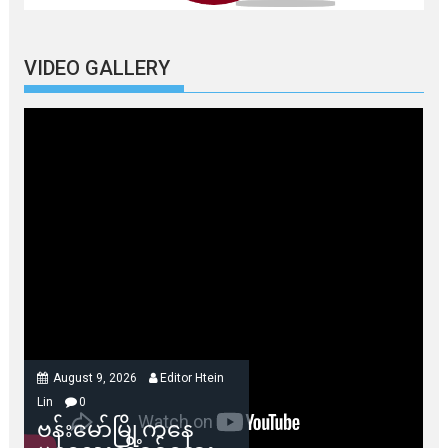
VIDEO GALLERY
August 9, 2026
Editor Htein
Lin
0
ဗန်းမော်မြို့ကနေ