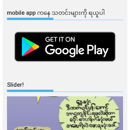
mobile app ​​ကနေ ​​သတင်းများကို ရယူပါ
Slider!