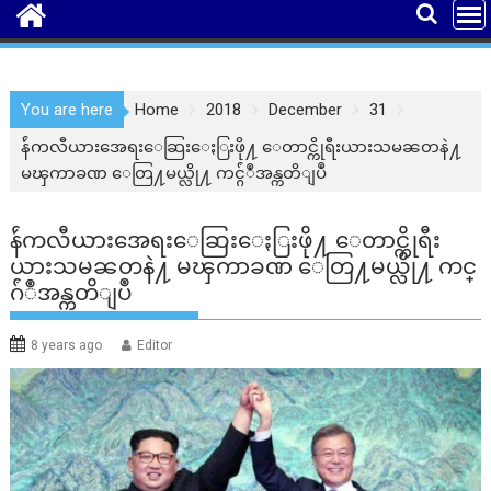
You are here
Home
2018
December
31
န်ဴကလီယားအေရးေဆြးေႏြးဖို႔ ေတာင္ကိုရီးယားသမၼတနဲ႔
မၾကာခဏ ေတြ႔မယ္လို႔ ကင္ဂ်ံဳအန္ကတိျပဳ
န်ဴကလီယားအေရးေဆြးေႏြးဖို႔ ေတာင္ကိုရီး
ယားသမၼတနဲ႔ မၾကာခဏ ေတြ႔မယ္လို႔ ကင္
ဂ်ံဳအန္ကတိျပဳ
8 years ago
Editor