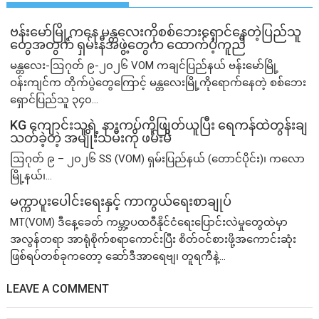
ဗန်းမော်မြို့ကနေ မန္တလေးကိုစစ်ဘေးရှောင်နေတဲ့ပြည်သူ
တွေအတွက် ရှမ်းနီအဖွဲ့တွေက ထောက်ပံ့ကူညီ
မန္တလေး-ဩဂုတ် ၉-၂၀၂၆ VOM ကချင်ပြည်နယ် ဗန်းမော်မြို့
ဝန်းကျင်က တိုက်ပွဲတွေကြောင့် မန္တလေးမြို့ကိုရောက်နေတဲ့ စစ်ဘေး
ရှောင်ပြည်သူ ၃၄၀...
KG ကျောင်းသူရဲ့ နားကပ်ကိုဖြုတ်ယူပြီး ရေကန်ထဲတွန်းချ
သတ်ခဲ့တဲ့ အမျိုးသမီးကို ဖမ်းမိ
ဩဂုတ် ၉ – ၂၀၂၆ SS (VOM) ရှမ်းပြည်နယ် (တောင်ပိုင်း)၊ ကလော
မြို့နယ်၊...
မက္ကာပူးပေါင်းရေးနှင့် ကာကွယ်ရေးစာချုပ်
MT(VOM) ​ဒီနေ့ခေတ် ကမ္ဘာ့ပထဝီနိုင်ငံရေးပြောင်းလဲမှုတွေထဲမှာ
အလွန်တရာ အာရုံစိုက်စရာကောင်းပြီး စိတ်ဝင်စားဖို့အကောင်းဆုံး
ဖြစ်ရပ်တစ်ခုကတော့ ဆော်ဒီအာရေဗျ၊ တူရကီနဲ့...
LEAVE A COMMENT