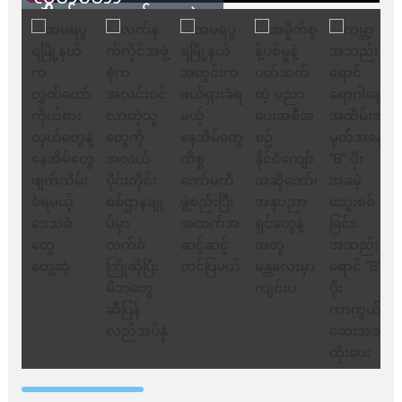
ကိုယ်စားလှယ်တွေနဲ့
နေအိမ်တွေဖျက်သိမ်း
ခံရမယ့် ဒေသခံတွေ
တွေ့ဆုံ