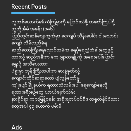
Recent Posts
လူတစ်ယောက်၏ ကံကြမ္မာကို ပြောင်းလဲဖို့ စာဖတ်ကြပါစို့
သူတို့အိမ် အခန်း (၁၈၆)
ပြည်တွင်းဆန်စျေးကွက်မှာ ငွေကျပ် သိန်းပေါင်း ငါး​သောင်း
ကျော် လိမ်လည်ခံရ
ဆည်တော်ကြီးရေလှောင်တမံက ရေပိုရေလွှဲတံခါးတွေဖွင့်
ထားလို့ ဆည်အနီးက ကျေးရွာတချို့ကို အရေးပေါ်ပြောင်း
ရွေးဖို့ အသိပေးထား
ပဲခူးမှာ ဘုန်းကြီးတပါးက ဓားနဲ့ခုတ်လို့
ကျောင်းထိုင်ဆရာတော် ပျံလွန်တော်မူ
ကျုံပျော်မြို့နယ်က ရထားသံလမ်းပေါ် ရေကျော်နေလို့
ရထားခရီးစဉ်တွေ ယာယီဖျက်သိမ်း
နားရိုင်ရွာ ကျားဖြန့်စခန်း အစိုးရတပ်ဝင်စီး၊ တရုတ်နိုင်ငံသား
တွေအပါ ၄၃ ယောက် ဖမ်းမိ
Ads