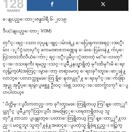
128
SHARES
ေနျပည္ေတာ္၊ဇန္နဝါရီ ၆-၂၀၁၉
ဒီပ(ေနျပည္ေတာ္ VOM)
တုိင္းရင္းသား လုပ္ငန္းရွင္းမ်ားရဲ႕ ေငြေၾကးအရင္းအႏွီး
မ်ား ႏူိင္ငံသားပုိင္ ကေမၻာဇဘဏ္ကေန ေခ်းေငြမ်ားနဲ႔ က်ပ္ေ
ငြ(၁၀၀)ဘီလီယံေက်ာ္ ရင္းႏွီးျမဳပ္ႏွံထားတဲ့ မႏၱေလးတုိ
င္းေဒသၾကီး ရမည္းသင္းျမိဳ႕နယ္မွာရွိတဲ့ မုိးထိမုိးမိ ေရႊ
လုပ္ကြက္(A)အတြင္းမွာေတာ့ တရားမ၀င္ ေရႊးခုိးတူးေဖာ္မႈနဲ႔
လာဘ္ေပးလာဘ္ယူမႈေတြ ရွိေနတယ္လုိ႔ ေရႊမုိင္းေက်းရြာ
အုပ္စု အုပ္ခ်ဳပ္ေရးမွဴးျဖစ္သူ ဦး၀င္းခ်စ္က သတင္းေထာက္မ်ားကုိ ေျ
ပာပါတယ္။
“ ပိတ္သိမ္းျပီးကတည္းက ခုိးတူးမႈေတြရွိတယ္ ကြ်န္ေတာ္ကုိ
ယ္တုိင္ ျမိဳ႕ကုိသြားျပီး အမႈဖြင့္ေပးရတာရွိတယ္ သူ
တုိ႔ဘာသာ ျပန္လႊတ္ေပးတာေတြရွိတယ္ ကြ်န္ေတာ္တုိ႔လ
ည္း မ၀င္ရဘူး သူတုိ႔နဲ႔အဆင္ေျပတဲ့သူ ရွိခဲ့ရင္လည္း ၀င္ထြက္