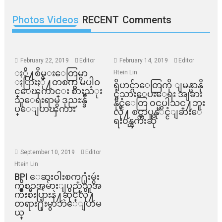
Photos Videos
RECENT
Comments
February 22, 2019
Editor
February 14, 2019
Editor
ႏို႔စိမ္းေတြမွာ
Htein Lin
ႏြားႏို႔တစက္မွ မပါဝ
ရိုဟင္ဂ်ာေတြကို ျမန္မာနို
င္ေၾကာင္း စားသံုး
င္ငံသားေပးေရး အျခား
သူေရးရာမွ ဒုညႊန္ခ်ဳ
နိုင္ငံေတြ ၀င္မပါသင္႔ဘူး
ပ္ေျပာၾကား
လို႔ စင္ကာပူနုိင္ငံျခားေ
ရး၀န္ၾကီးဆို
September 10, 2019
Editor
Htein Lin
BPI ​ေဆးဝါးစက္​႐ုံးမွဴး
ကိစၥအမ်ားျပည္​သူအ
က်ိဳးစီးပြားနဲ႔ဆိုင္​လို႔
တရား႐ုံးမွာဘဲေျပာမ
ယ္​