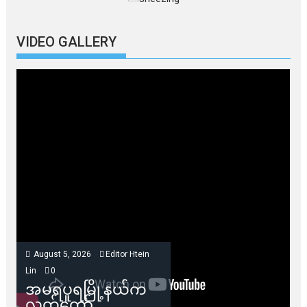
VIDEO GALLERY
August 5, 2026
Editor Htein
Lin
0
အမရပူရမြို့နယ်က
လွှတ်တော်