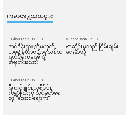
ကမာၻ႔သတင္း
Editor Htein Lin
0
Editor Htein Lin
0
အင်ဒိုနီးရှား သို့မဟုတ်
ဗာဆိုင်းမှသည် ငြိမ်းချမ်း
အရှေ့တောင်အာရှလစ်ဘ
ရေးဆီသို့
ရယ်ဒီမိုကရေစီ ရဲ့
အမှတ်အသား
Editor Htein Lin
0
ရှီကျင့်ဖျင်၊ သုစိဒိဒ်နဲ့
ကမ္ဘာကြီးကို လှုပ်ခတ်စေ
တဲ့ “ထောင်ချောက်”