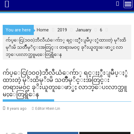
You are here
Home
2019
January
6
က်ပ္ေငြ(၁၀၀)ဘီလီယံေက်ာ္ ရင္းႏွီးျမဳပ္ႏွံထားတဲ့ မုိးထိ
မုိးမိ သတၱဳမုိင္းအတြင္း တရားမ၀င္ ခုိးယူတူးေဖာ္မႈ လာ
ဘ္ေပးလာဘ္ယူမႈေတြရွိေန
က်ပ္ေငြ(၁၀၀)ဘီလီယံေက်ာ္ ရင္းႏွီးျမဳပ္ႏွံ
ထားတဲ့ မုိးထိမုိးမိ သတၱဳမုိင္းအတြင္း
တရားမ၀င္ ခုိးယူတူးေဖာ္မႈ လာဘ္ေပးလာဘ္ယူ
မႈေတြရွိေန
8 years ago
Editor Htein Lin