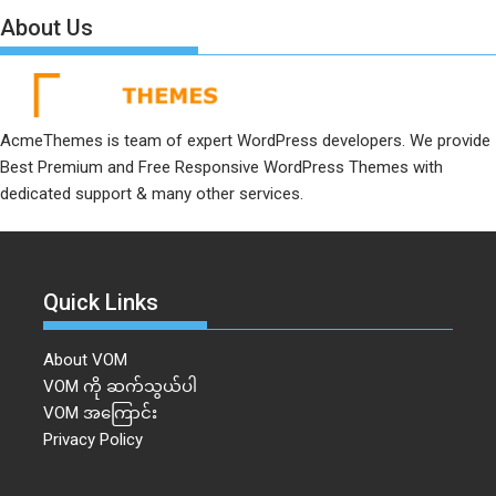
About Us
AcmeThemes is team of expert WordPress developers. We provide
Best Premium and Free Responsive WordPress Themes with
dedicated support & many other services.
Quick Links
About VOM
VOM ကို ဆက်သွယ်ပါ
VOM အကြောင်း
Privacy Policy