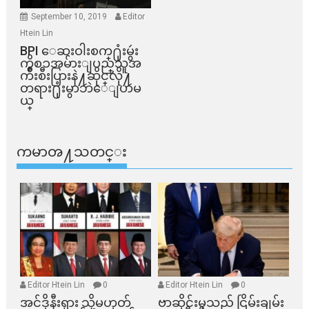
September 10, 2019
Editor
Htein Lin
BPI ​ေဆးဝါးစက္​႐ုံးမွဴး
ကိစၥအမ်ားျပည္​သူအ
က်ိဳးစီးပြားနဲ႔ဆိုင္​လို႔
တရား႐ုံးမွာဘဲေျပာမ
ယ္​
ကမာၻ႔သတင္း
Editor Htein Lin
0
Editor Htein Lin
0
အင်ဒိုနီးရှား သို့မဟုတ်
ဗာဆိုင်းမှသည် ငြိမ်းချမ်း