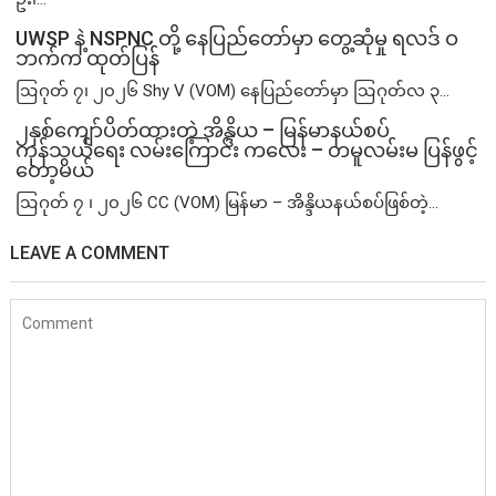
UWSP နဲ့ NSPNC တို့ နေပြည်တော်မှာ တွေ့ဆုံမှု ရလဒ် ဝ
ဘက်က ထုတ်ပြန်
ဩဂုတ် ၇၊ ၂၀၂၆ Shy V (VOM) နေပြည်တော်မှာ ဩဂုတ်လ ၃...
၂နှစ်​ကျော်ပိတ်ထားတဲ့ အိန္ဒိယ – မြန်မာနယ်စပ်
ကုန်သွယ်ရေး လမ်းကြောင်း ကလေး – တမူလမ်းမ ပြန်ဖွင့်
တော့မယ်
ဩဂုတ် ၇ ၊ ၂၀၂၆ CC (VOM) မြန်မာ – အိန္ဒိယနယ်စပ်ဖြစ်တဲ့...
LEAVE A COMMENT