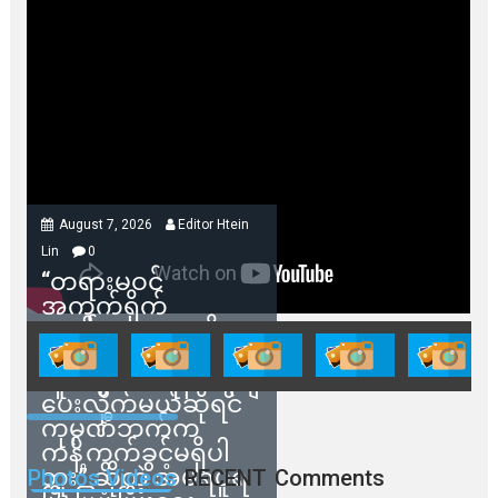
August 7, 2026
Editor Htein
Lin
0
“တရားမဝင်
အကွက်ရိုက်
ရောင်းချမှုတွေကို
သက်ဆိုင်ရာတာဝန်ရှိ
သူတွေက ဂရန်တွေချ
ပေးလိုက်မယ်ဆိုရင်
ကုမ္ပဏီဘက်က
ကန့်ကွက်ခွင့်မရှိပါ
ဘူး” ဆိုတဲ့ အမရပူရ
Photos Videos
RECENT
Comments