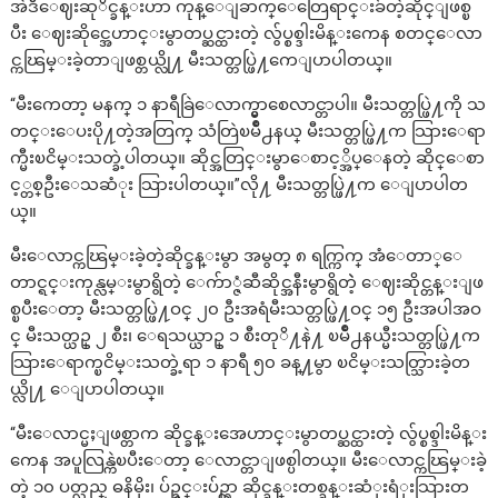
အဲဒီေဈးဆုိင္ခန္းဟာ ကုန္ေျခာက္ေတြေရာင္းခ်တဲ့ဆိုင္ျဖစ္ၿ
ပီး ေဈးဆိုင္အေဟာင္းမွာတပ္ဆင္ထားတဲ့ လွ်ပ္စစ္ဒါးမိန္းကေန စတင္ေလာ
င္ကၽြမ္းခဲ့တာျဖစ္တယ္လို႔ မီးသတ္တပ္ဖြဲ႔ကေျပာပါတယ္။
“မီးကေတာ့ မနက္ ၁ နာရီခြဲေလာက္မွာစေလာင္တာပါ။ မီးသတ္တပ္ဖြဲ႔ကို သ
တင္းေပးပို႔တဲ့အတြက္ သံတြဲၿမိဳ႕နယ္ မီးသတ္တပ္ဖြဲ႔က သြားေရာ
က္မီးၿငိမ္းသတ္ခဲ့ပါတယ္။ ဆိုင္အတြင္းမွာေစာင့္အိပ္ေနတဲ့ ဆိုင္ေစာ
င့္တစ္ဦးေသဆံုး သြားပါတယ္။”လို႔ မီးသတ္တပ္ဖြဲ႔က ေျပာပါတ
ယ္။
မီးေလာင္ကၽြမ္းခဲ့တဲ့ဆိုင္ခန္းမွာ အမွတ္ ၈ ရက္ကြက္ အံေတာ္ေ
တာင္ရင္းကုန္လမ္းမွာရွိတဲ့ ေက်ာ္ဇံဆီဆိုင္အနီးမွာရွိတဲဲ့ ေဈးဆိုင္တန္းျဖ
စ္ၿပီးေတာ့ မီးသတ္တပ္ဖြဲ႔ဝင္ ၂၀ ဦးအရံမီးသတ္တပ္ဖြဲ႔ဝင္ ၁၅ ဦးအပါအဝ
င္ မီးသတ္ယဥ္ ၂ စီး၊ ေရသယ္ယာဥ္ ၁ စီးတုိ႔နဲ႔ ၿမိဳ႕နယ္မီးသတ္တပ္ဖြဲ႔က
သြားေရာက္ၿငိမ္းသတ္ခဲ့ရာ ၁ နာရီ ၅၀ ခန္႔မွာ ၿငိမ္းသတ္သြားခဲ့တ
ယ္လို႔ ေျပာပါတယ္။
“မီးေလာင္မႈျဖစ္တာက ဆိုင္ခန္းအေဟာင္းမွာတပ္ဆင္ထားတဲ့ လွ်ပ္စစ္ဒါးမိန္း
ကေန အပူလြန္ကဲၿပီးေတာ့ ေလာင္တာျဖစ္ပါတယ္။ မီးေလာင္ကၽြမ္းခဲ့
တဲ့ ၁၀ ပတ္လည္ ဓနိမိုး၊ ပ်ဥ္ခင္းပ်ဥ္ကာ ဆိုင္ခန္းတစ္ခန္းဆံုးရံုးသြားတ