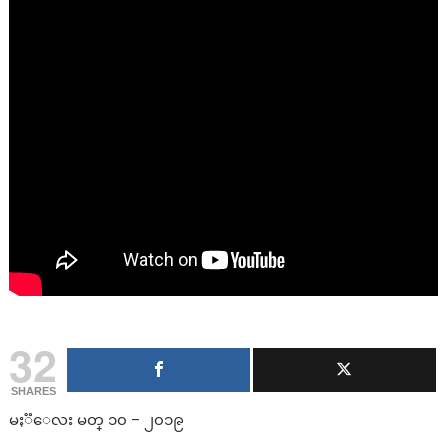
32
SHARES
မႏၱေလး မတ္ ၁၀ – ၂၀၁၉