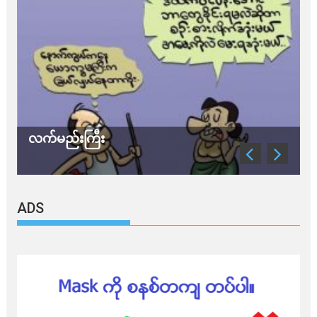
လက်မည်းကြီး
သ
ADS