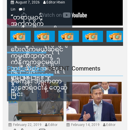
August 7, 2026
Editor Htein
Lin
0
“တရားမဝင်
အကွက်ရိုက်
ရောင်းချမှုတွေကို
သက်ဆိုင်ရာတာဝန်ရှိ
သူတွေက ဂရန်တွေချ
ပေးလိုက်မယ်ဆိုရင်
ကုမ္ပဏီဘက်က
ကန့်ကွက်ခွင့်မရှိပါ
ဘူး” ဆိုတဲ့ အမရပူရ
Photos Videos
RECENT
Comments
မြို့ပြဖွံ့ဖြိုးရေး
စီမံကိန်း ဒါရိုက်တာ
ဦးဇော်ရဲဝင်းနဲ့ တွေ့ဆုံ
ခြင်း
February 22, 2019
Editor
February 14, 2019
Editor