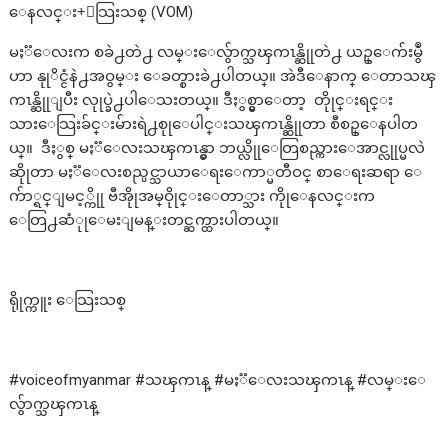
ေနလင္း+ေသြးသစ္ (VOM)
မႏၱေလးက စခဲ႕တဲ႕ လမ္းေလွ်ာက္သၾကၤန္ဆိုုတဲ႕ ယဥ္ေက်းမွဳ
ဟာ နုုိင္ငံနဲ႕အဝွမ္း ေခတ္စားခဲ႕ပါတယ္။ အဲဒီေနာက္ ေတာသၾ
ကၤန္ဆိုုျပီး လုုပ္ခဲ႕ပါေသးတယ္။ ဒီႏွစ္မွာေတာ့ တိုုင္းရင္း
သားေသြးခ်င္းမ်ားရဲ႕စုုေပါင္းသၾကၤန္ဆိုုတာ စီစဥ္ေနပါတ
ယ္။ ဒီႏွစ္ မႏၱေလးသၾကၤန္မွာ ဘယ္လိုုေတြစည္ကားေအာင္လုုပ္မလဲ
ဆိုုတာ မႏၱေလးစည္ပင္သာယာေရးေကာ္မတီဝင္ စာေရးဆရာ ေ
က်ာ္ရင္ျမင့္ကိုု ဗီအိုုအမ္ဝိုုင္းေတာ္သား ကိုုေနလင္းက
ေတြ႕ဆံုုေမးျမန္းတင္ဆက္ထားပါတယ္။
ရိုုက္ကူး ေသြးသစ္
#voiceofmyanmar #သၾကၤန္ #မႏၱေလးသၾကၤန္ #လမ္းေ
လွ်ာက္သၾကၤန္