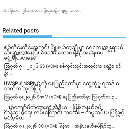
,
,
,
ခရီးသွား
မြန်မာသတင်း
ရိုးရာယဉ်ကျေးမှု
သတင်း
Related posts
စစ်ကိုင်းတိုင်းအတွင်း မြို့နယ်တချို့မှာ ရေဘေးအန္တရာယ်
ဆိုးရွားလာနေပြီး ဒေသခံ သောင်းနဲ့ချီ အရေးပေါ်
ရွှေ့ပြောင်းနေရ
ဩဂုတ် ၇ – ၂၀၂၆ SS (VOM) စစ်ကိုင်းတိုင်းအတွင်းက ရေဦး၊ ခင်
ဦး၊...
UWSP နဲ့ NSPNC တို့ နေပြည်တော်မှာ တွေ့ဆုံမှု ရလဒ် ဝ
ဘက်က ထုတ်ပြန်
ဩဂုတ် ၇၊ ၂၀၂၆ Shy V (VOM) နေပြည်တော်မှာ ဩဂုတ်လ ၃...
၂နှစ်​ကျော်ပိတ်ထားတဲ့ အိန္ဒိယ – မြန်မာနယ်စပ်
ကုန်သွယ်ရေး လမ်းကြောင်း ကလေး – တမူလမ်းမ ပြန်ဖွင့်
တော့မယ်
ဩဂုတ် ၇ ၊ ၂၀၂၆ CC (VOM) မြန်မာ – အိန္ဒိယနယ်စပ်ဖြစ်တဲ့...