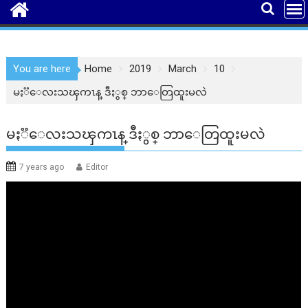
You are here
Home
2019
March
10
မႏၱေလးသၾကၤန္ ဒီႏွစ္ ဘာေတြထူးမလဲ
မႏၱေလးသၾကၤန္ ဒီႏွစ္ ဘာေတြထူးမလဲ
7 years ago
Editor