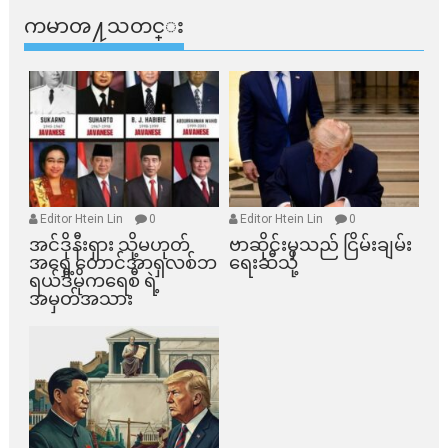
ကမာၻ႔သတင္း
Editor Htein Lin
0
Editor Htein Lin
0
အင်ဒိုနီးရှား သို့မဟုတ်
ဗာဆိုင်းမှသည် ငြိမ်းချမ်း
အရှေ့တောင်အာရှလစ်ဘ
ရေးဆီသို့
ရယ်ဒီမိုကရေစီ ရဲ့
အမှတ်အသား