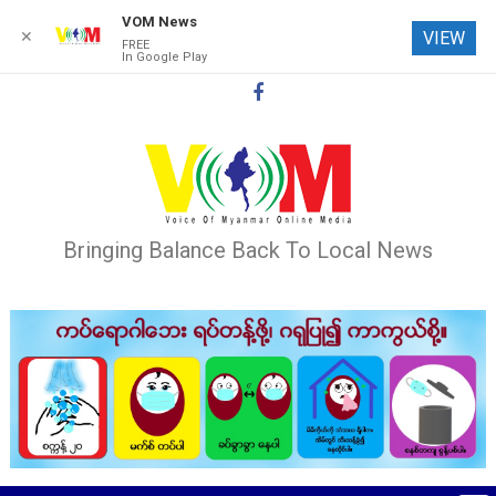
VOM News
✕
VIEW
FREE
In Google Play
Skip
to
content
Bringing Balance Back To Local News