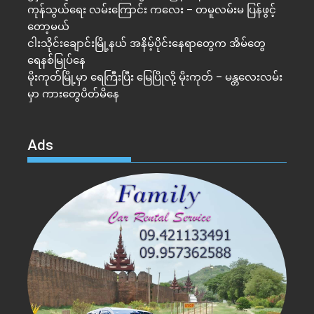
ကုန်သွယ်ရေး လမ်းကြောင်း ကလေး – တမူလမ်းမ ပြန်ဖွင့်
တော့မယ်
ငါးသိုင်းချောင်းမြို့နယ် အနိမ့်ပိုင်းနေရာတွေက အိမ်​တွေ
ရေနစ်မြုပ်နေ
မိုးကုတ်မြို့မှာ ရေကြီးပြီး မြေပြိုလို့ မိုးကုတ် – မန္တလေးလမ်း
မှာ ကားတွေပိတ်မိနေ
Ads