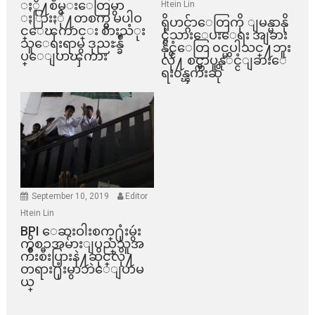
ႏို႔စိမ္းေတြမွာ
Htein Lin
ႏြားႏို႔တစက္မွ မပါဝ
ရိုဟင္ဂ်ာေတြကို ျမန္မာနို
င္ေၾကာင္း စားသံုး
င္ငံသားေပးေရး အျခား
သူေရးရာမွ ဒုညႊန္ခ်ဳ
နိုင္ငံေတြ ၀င္မပါသင္႔ဘူး
ပ္ေျပာၾကား
လို႔ စင္ကာပူနုိင္ငံျခားေ
ရး၀န္ၾကီးဆို
September 10, 2019
Editor
Htein Lin
BPI ​ေဆးဝါးစက္​႐ုံးမွဴး
ကိစၥအမ်ားျပည္​သူအ
က်ိဳးစီးပြားနဲ႔ဆိုင္​လို႔
တရား႐ုံးမွာဘဲေျပာမ
ယ္​