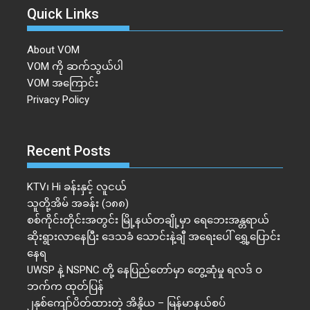
Quick Links
About VOM
VOM ကို ဆက်သွယ်ပါ
VOM အကြောင်း
Privacy Policy
Recent Posts
KTV၊ Hi ခန်းနှင့် လူငယ်
သူတို့အိမ် အခန်း (၁၈၈)
စစ်ကိုင်းတိုင်းအတွင်း မြို့နယ်တချို့မှာ ရေဘေးအန္တရာယ်
ဆိုးရွားလာနေပြီး ဒေသခံ သောင်းနဲ့ချီ အရေးပေါ် ရွှေ့ပြောင်း
နေရ
UWSP နဲ့ NSPNC တို့ နေပြည်တော်မှာ တွေ့ဆုံမှု ရလဒ် ဝ
ဘက်က ထုတ်ပြန်
၂နှစ်​ကျော်ပိတ်ထားတဲ့ အိန္ဒိယ – မြန်မာနယ်စပ်