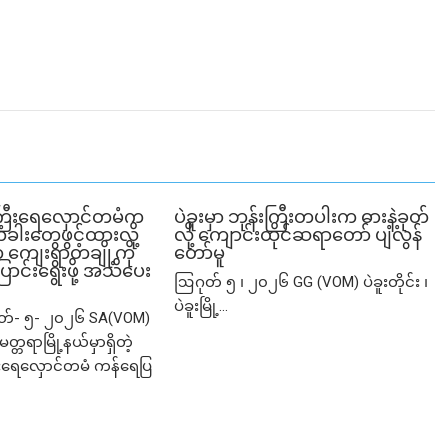
ြီးရေလှောင်တမံက
ပဲခူးမှာ ဘုန်းကြီးတပါးက ဓားနဲ့ခုတ်
ံခါးတွေဖွင့်ထားလို့
လို့ ကျောင်းထိုင်ဆရာတော် ပျံလွန်
ျေးရွာတချို့ကို
တော်မူ
ာင်းရွေးဖို့ အသိပေး
ဩဂုတ် ၅ ၊ ၂၀၂၆ GG (VOM) ပဲခူးတိုင်း ၊
ပဲခူးမြို့...
ုတ်- ၅- ၂၀၂၆ SA(VOM)
မတ္တရာမြို့နယ်မှာရှိတဲ့
ရေလှောင်တမံ ကန်ရေပြ