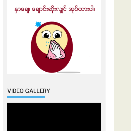
VIDEO GALLERY