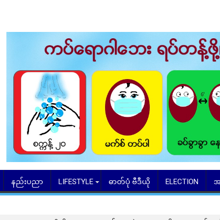
နည်းပညာ
LIFESTYLE
ဓာတ်ပုံ ဗီဒီယို
ELECTION
အ