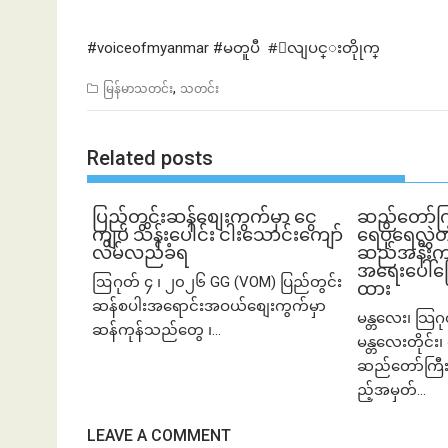
#voiceofmyanmar #မတူပီ #ေလျပင္းတိုုက္
,
မြန်မာသတင်း
သတင်း
Related posts
ပြည်တွင်းဆန်စျေးကွက်မှာ ငွေ
ဆည်တော်က
ကျပ် သိန်းပေါင်း ငါး​သောင်းကျော်
ရေပိုရေလွှဲတ
လိမ်လည်ခံရ
ဆည်အနီးက က
အရေးပေါ်ပြေ
ဩဂုတ် ၄ ၊ ၂၀၂၆ GG (VOM) ပြည်တွင်း
ထား
ဆန်စပါးအရောင်းအဝယ်စျေးကွက်မှာ
မန္တလေး၊ သြဂ
ဆန်ကုန်သည်တွေ ၊...
မန္တလေးတိုင်း၊ 
ဆည်တော်ကြီး
ည့်အမှတ်...
LEAVE A COMMENT