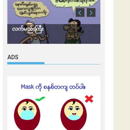
လက်မည်းကြီး
သတိ အိုမီခရ
ADS