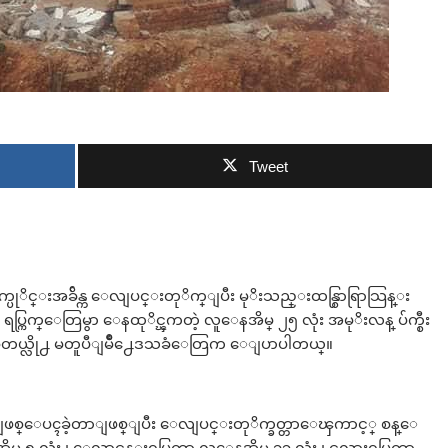
ဘာလျှော့မလဲ
Tweet
က္ပုိင္းအခ်ိန္က ေလျပင္းတုိက္ျပီး မုိးသည္းထန္စြာရြာသြန္း
္ကြက္ေတြမွာ ေနထုိင္ၾကတဲ့ လူေနအိမ္ ၂၅ လုံး အမုိးလန္ ပ်က္စီး
ီးခဲ့တယ္လို႕ မတူပီျမိဳ႕ေဒသခံေတြက ေျပာပါတယ္။
 ျဖစ္ေပၚခဲ့တာျဖစ္ျပီး ေလျပင္းတုိက္ခတ္တာေၾကာင့္ စန္ေ