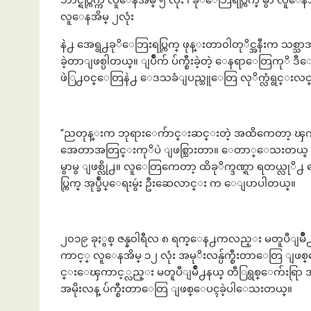
ဘာင္ရပ္ကြက္က လူေနအိမ္ ၅ လုံး ၊ ခုိေဘြရပ္ကြက္ မွာ လူေနအိ
လူေနအိမ္ ၂လုံး
နဲ႕ အေရွ႕ခုိေဘြးရပ္ကြက္ ဖုန္းတာ၀ါတုိင္အနီးက သစ္သာအုပ္
ခဲ့တာျဖစ္ပါတယ္။ ျပဳိက် ပ်က္စီးခဲ့တဲ့ ေနရာေတြကုိ ဒ
ဖဲြ႕၀င္ေတြနဲ႕ ေဒသခံျပည္သူေတြ လုိက္လံရွင္း
“ညတုန္းက ဘုရားေက်ာင္းဆင္းတဲ့ အထိကေတာ့ ၾက
အေတာအတြင္းကုိပဲ ျဖစ္သြားတာ။ ေတာ္ေသးတယ္ ညက
မွာမွ ျဖစ္လို႕။ လူေတြကေတာ့ ထိခုိက္ဒဏ္ရာ ရတယ္လု
ပ္ကြက္ အုပ္ခ်ဳပ္ေရးမွဴး ဦးဆေလာင္း က ေျပာပါတယ္။
၂၀၁၉ ခုႏွစ္ ဇန္န၀ါရီလ ၈ ရက္ေန႕ကလည္း မတူပီျမိ
ကာင့္ လူေနအိမ္ ၁၂ လုံး အမုိးလန္ပ်က္စီးတာေတြ ျဖစ
င္းေၾကာင့္လည္း မတူပီျမိဳ႕နယ္ တီြရွစ္ေက်းရြ
အမိုးလန္ ပ်က္စီးတာေတြ ျဖစ္ေပၚခဲ့ပါေသးတယ္။