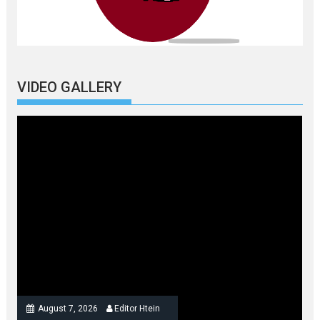
VIDEO GALLERY
August 7, 2026
Editor Htein