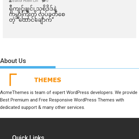
Editor Htein Lin
0
ရှီကျင့်ဖျင်၊ သုစိဒိဒ်နဲ့
ကမ္ဘာကြီးကို လှုပ်ခတ်စေ
တဲ့ “ထောင်ချောက်”
About Us
AcmeThemes is team of expert WordPress developers. We provide
Best Premium and Free Responsive WordPress Themes with
dedicated support & many other services.
Quick Links