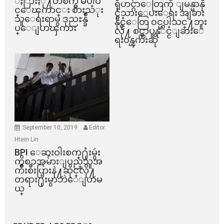
ႏြားႏို႔တစက္မွ မပါဝ
ရိုဟင္ဂ်ာေတြကို ျမန္မာနို
င္ေၾကာင္း စားသံုး
င္ငံသားေပးေရး အျခား
သူေရးရာမွ ဒုညႊန္ခ်ဳ
နိုင္ငံေတြ ၀င္မပါသင္႔ဘူး
ပ္ေျပာၾကား
လို႔ စင္ကာပူနုိင္ငံျခားေ
ရး၀န္ၾကီးဆို
September 10, 2019
Editor
Htein Lin
BPI ​ေဆးဝါးစက္​႐ုံးမွဴး
ကိစၥအမ်ားျပည္​သူအ
က်ိဳးစီးပြားနဲ႔ဆိုင္​လို႔
တရား႐ုံးမွာဘဲေျပာမ
ယ္​