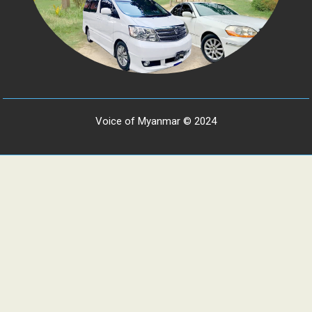
Voice of Myanmar © 2024