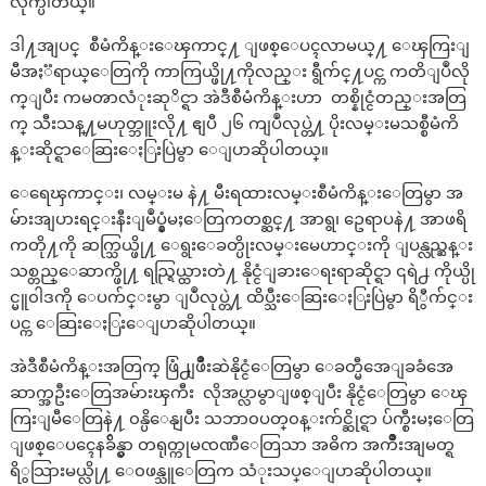
လိုက္ပါတယ္။
ဒါ႔အျပင္ စီမံကိန္းေၾကာင္႔ ျဖစ္ေပၚလာမယ္႔ ေၾကြးျ
မီအႏၱရာယ္ေတြကို ကာကြယ္ဖို႔ကိုလည္း ရွီက်င္႔ပင္က ကတိျပဳလို
က္ျပီး ကမၻာလံုးဆုိင္ရာ အဲဒီစီမံကိန္းဟာ တစ္နိုင္ငံတည္းအတြ
က္ သီးသန္႔မဟုတ္ဘူးလို႔ ဧျပီ ၂၆ ကျပဳလုပ္တဲ႔ ပိုးလမ္းမသစ္စီမံကိ
န္းဆိုင္ရာေဆြးေႏြးပြဲမွာ ေျပာဆိုပါတယ္။
ေရေၾကာင္း၊ လမ္းမ နဲ႔ မီးရထားလမ္းစီမံကိန္းေတြမွာ အ
မ်ားအျပားရင္းနီးျမဳပ္နွံမႈေတြကတစ္ဆင္႔ အာရွ၊ ဥေရာပနဲ႔ အာဖရိ
ကတို႔ကို ဆက္သြယ္ဖို႔ ေရွးေခတ္ပိုးလမ္းမေဟာင္းကို ျပန္လည္ဆန္း
သစ္တည္ေဆာက္ဖို႔ ရည္ရြယ္ထားတဲ႔ နိုင္ငံျခားေရးရာဆိုင္ရာ ၎ရဲ႕ ကိုယ္ပို
င္မူ၀ါဒကို ေပက်င္းမွာ ျပဳလုပ္တဲ႔ ထိပ္သီးေဆြးေႏြးပြဲမွာ ရိွီက်င္း
ပင္က ေဆြးေႏြးေျပာဆိုပါတယ္။
အဲဒီစီမံကိန္းအတြက္ ဖြံ႕ျဖိဳးဆဲနိုင္ငံေတြမွာ ေခတ္မီအေျခခံအေ
ဆာက္အဦးေတြအမ်ားၾကီး လိုအပ္လာမွာျဖစ္ျပီး နိုင္ငံေတြမွာ ေၾ
ကြးျမီေတြနဲ႔ ၀န္ပိေနျပီး သဘာ၀ပတ္၀န္းက်င္ဆိုင္ရာ ပ်က္စီးမႈေတြ
ျဖစ္ေပၚေနခ်ိန္မွာ တရုတ္ကုမၸဏီေတြသာ အဓိက အက်ိဳးအျမတ္ရ
ရိွသြားမယ္လို႔ ေ၀ဖန္သူေတြက သံုးသပ္ေျပာဆိုပါတယ္။