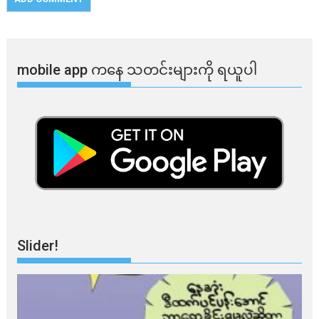
mobile app ​​ကနေ ​​သတင်းများကို ရယူပါ
Slider!