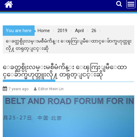
You are here
Home
2019
April
26
ေခတ္သစ္ပိုးလမ္းမစီမံကိန္း ေၾကြးျမီေထာင္ေခ်ာက္မဟုတ္ဘူး
လို႔ တရုတ္ျငင္းဆို
ေခတ္သစ္ပိုးလမ္းမစီမံကိန္း ေၾကြးျမီေထာ
င္ေခ်ာက္မဟုတ္ဘူးလို႔ တရုတ္ျငင္းဆို
7 years ago
Editor Htein Lin